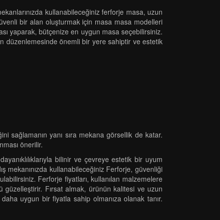
mekanlarınızda kullanabileceğiniz ferforje masa, uzun
 güvenli bir alan oluşturmak için masa masa modelleri
rması yaparak, bütçenize en uygun masa seçebilirsiniz.
kan düzenlemesinde önemli bir yere sahiptir ve estetik
ğini sağlamanın yanı sıra mekana görsellik de katar.
nması önerilir.
ayanıklılıklarıyla bilinir ve çevreye estetik bir uyum
dış mekanınızda kullanabileceğiniz Ferforje, güvenliği
labilirsiniz. Ferforje fiyatları, kullanılan malzemelere
 güzelleştirir. Fırsat almak, ürünün kalitesi ve uzun
ne daha uygun bir fiyatla sahip olmanıza olanak tanır.