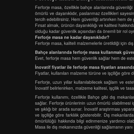
Ferforje masa, özellikle bahçe alanlarında güvenliği
ömürlü ve dayanıklıdır, paslanmaz özellikleri sayesi
tercih edebilirsiniz. Hem güvenliği artırırken hem de
Fırsat almak, ürünün dayanıklılığı ve kalitesi hakkın
olduğu kadar güvenlik açısından da önemli bir rol oy
Ferforje masa ne kadar dayanıklıdır?
Ferforje masa, kaliteli malzemelerle üretildiği için d
Bahçe alanlarında ferforje masa kullanmak güve
Evet, ferforje masa hem güvenlik sağlar hem de este
İnovatif fiyatlar ile ferforje masa fiyatları arasınd
Fiyatlar, kullanılan malzeme türüne ve işçiliğe göre de
Ferforje, uzun yıllar kullanılabilecek sağlam ve es
İnovatif belirlenirken, malzeme kalitesi, işçilik ve ta
Ferforje kullanımı, özellikle Bahçe gibi dış mekanlar
sağlar. Ferforje ürünlerinin uzun ömürlü olabilmesi i
ve şıklığı bir arada sunar. İnovatif araştırması yapara
ve işçiliğe göre farklılık gösterebilir. Dış mekanla
ömürlülüğü hakkında bilgi edinmenize yardımcı olabili
Masa ile dış mekanınızda güvenliği sağlamanın yanı sır