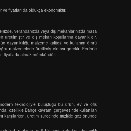
ve fiyatları da oldukça ekonomiktir.
Bahçenizde, verandanızda veya dış mekanlarınızda masa
üretilmiştir ve dış mekan koşullarına dayanıklıdır.
ünün dayanıklılığı, malzeme kalitesi ve kullanım ömrü
ru malzemelerle üretilmiş olması gerekir. Ferforje
ygun fiyatlarla almak mümkündür.
modern teknolojiyle buluştuğu bu ürün, ev ve ofis
da, özellikle Bahçe kavramı çerçevesinde kullanılan
i karşılarken, üretim sürecinde titizlikle göz önünde
odelleri, mekana zarif bir hava katarken dayanıklı