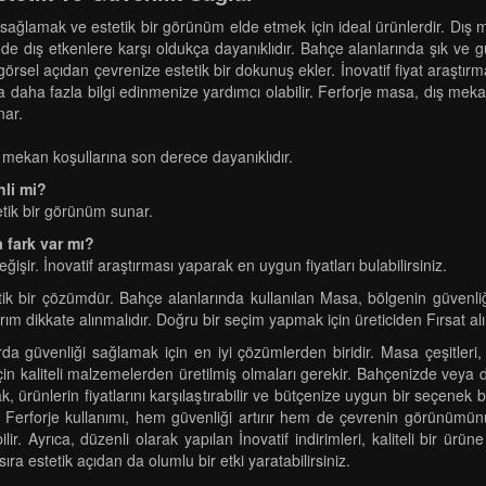
 sağlamak ve estetik bir görünüm elde etmek için ideal ürünlerdir. Dış 
nde dış etkenlere karşı oldukça dayanıklıdır. Bahçe alanlarında şık ve
 görsel açıdan çevrenize estetik bir dokunuş ekler. İnovatif fiyat araştı
da daha fazla bilgi edinmenize yardımcı olabilir. Ferforje masa, dış me
nar.
ış mekan koşullarına son derece dayanıklıdır.
nli mi?
tik bir görünüm sunar.
a fark var mı?
ğişir. İnovatif araştırması yaparak en uygun fiyatları bulabilirsiniz.
tetik bir çözümdür. Bahçe alanlarında kullanılan Masa, bölgenin güvenli
sarım dikkate alınmalıdır. Doğru bir seçim yapmak için üreticiden Fırsat alı
da güvenliği sağlamak için en iyi çözümlerden biridir. Masa çeşitleri, d
çin kaliteli malzemelerden üretilmiş olmaları gerekir. Bahçenizde veya 
k, ürünlerin fiyatlarını karşılaştırabilir ve bütçenize uygun bir seçenek bu
rda Ferforje kullanımı, hem güvenliği artırır hem de çevrenin görünümünü
r. Ayrıca, düzenli olarak yapılan İnovatif indirimleri, kaliteli bir ürü
a estetik açıdan da olumlu bir etki yaratabilirsiniz.