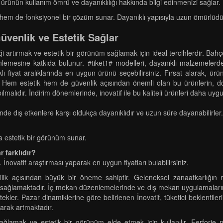
k, ürünün kullanım ömrü ve dayanıklılığı hakkında bilgi edinmenizi sağlar.
hem de fonksiyonel bir çözüm sunar. Dayanıklı yapısıyla uzun ömürlüdür 
üvenlik ve Estetik Sağlar
liği artırmak ve estetik bir görünüm sağlamak için ideal tercihlerdir. 
esine katkıda bulunur. #tiket1# modelleri, dayanıklı malzemelerden 
lı fiyat aralıklarında en uygun ürünü seçebilirsiniz. Fırsat alarak, ür
Hem estetik hem de güvenlik açısından önemli olan bu ürünlerin, doğ
pılmalıdır. İndirim dönemlerinde, inovatif ile bu kaliteli ürünleri daha u
inde dış etkenlere karşı oldukça dayanıklıdır ve uzun süre dayanabilirler.
 estetik bir görünüm sunar.
r farklıdır?
 İnovatif araştırması yaparak en uygun fiyatları bulabilirsiniz.
lik açısından büyük bir öneme sahiptir. Geleneksel zanaatkarlığın 
um sağlamaktadır. İç mekan düzenlemelerinde ve dış mekan uygulamaların
er. Pazar dinamiklerine göre belirlenen İnovatif, tüketici beklentilerin
larak artmaktadır.
amak ve estetik bir görünüm elde etmek için kullanılır. Ferforje m