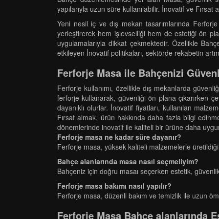
yapılarıyla uzun süre kullanılabilir. İnovatif ve Fırsat 
Yeni nesil iç ve dış mekan tasarımlarında Ferforje
yerleştirerek hem işlevselliği hem de estetiği ön pl
uygulamalarıyla dikkat çekmektedir. Özellikle Bahç
etkileyen İnovatif politikaları, sektörde rekabetin art
Ferforje Masa ile Bahçenizi Güvenl
Ferforje kullanımı, özellikle dış mekanlarda güvenli
ferforje kullanarak, güvenliği ön plana çıkarırken çev
dayanıklı olurlar. İnovatif fiyatları, kullanılan mal
Fırsat almak, ürün hakkında daha fazla bilgi edinme
dönemlerinde inovatif ile kaliteli bir ürüne daha uygun
Ferforje masa ne kadar süre dayanır?
Ferforje masa, yüksek kaliteli malzemelerle üretildiği
Bahçe alanlarında masa nasıl seçmeliyim?
Bahçeniz için doğru masaı seçerken estetik, güvenlik
Ferforje masa bakımı nasıl yapılır?
Ferforje masa, düzenli bakım ve temizlik ile uzun ömür
Ferforje Masa Bahçe alanlarında E