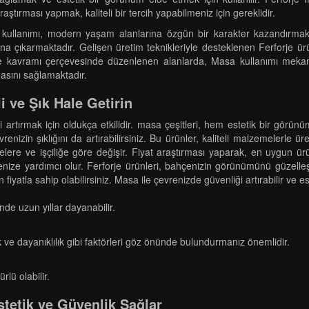
araştırması yapmak, kaliteli bir tercih yapabilmeniz için gereklidir.
 kullanımı, modern yaşam alanlarına özgün bir karakter kazandırmakt
ana çıkarmaktadır. Gelişen üretim teknikleriyle desteklenen Ferforje ür
e kavramı çerçevesinde düzenlenen alanlarda, Masa kullanımı mekanlara
masını sağlamaktadır.
i ve Şık Hale Getirin
ği artırmak için oldukça etkilidir. masa çeşitleri, hem estetik bir gör
renizin şıklığını da artırabilirsiniz. Bu ürünler, kaliteli malzemelerle ü
zemelere ve işçiliğe göre değişir. Fiyat araştırması yaparak, en uygun ür
nize yardımcı olur. Ferforje ürünleri, bahçenizin görünümünü güzelleşti
 fiyatla sahip olabilirsiniz. Masa ile çevrenizde güvenliği artırabilir ve e
nde uzun yıllar dayanabilir.
 ve dayanıklılık gibi faktörleri göz önünde bulundurmanız önemlidir.
lü olabilir.
stetik ve Güvenlik Sağlar