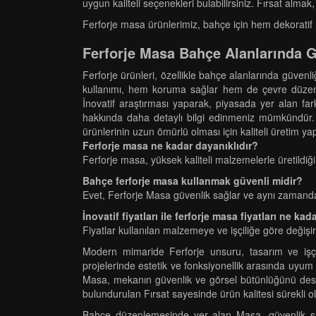
uygun kaliteli seçenekleri bulabilirsiniz. Fırsat alma
Ferforje masa ürünlerimiz, bahçe için hem dekoratif 
Ferforje Masa Bahçe Alanlarında G
Ferforje ürünleri, özellikle bahçe alanlarında güven
kullanımı, hem koruma sağlar hem de çevre düzenlem
İnovatif araştırması yaparak, piyasada yer alan fark
hakkında daha detaylı bilgi edinmeniz mümkündür. 
ürünlerinin uzun ömürlü olması için kaliteli üretim ya
Ferforje masa ne kadar dayanıklıdır?
Ferforje masa, yüksek kaliteli malzemelerle üretildiğ
Bahçe ferforje masa kullanmak güvenli midir?
Evet, Ferforje Masa güvenlik sağlar ve aynı zamanda
İnovatif fiyatları ile ferforje masa fiyatları ne kada
Fiyatlar kullanılan malzemeye ve işçiliğe göre değişir.
Modern mimaride Ferforje unsuru, tasarım ve işçi
projelerinde estetik ve fonksiyonellik arasında uy
Masa, mekanın güvenlik ve görsel bütünlüğünü destekl
bulundurulan Fırsat sayesinde ürün kalitesi sürekli o
Bahçe düzenlemesinde yer alan Masa, güvenlik sağl