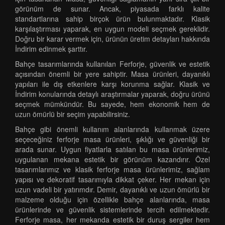
görünüm de sunar. Ancak, piyasada farklı kalite
standartlarına sahip birçok ürün bulunmaktadır. Klasik
karşılaştırması yaparak, en uygun modeli seçmek gereklidir.
Doğru bir karar vermek için, ürünün üretim detayları hakkında
İndirim edinmek şarttır.
Bahçe tasarımlarında kullanılan Ferforje, güvenlik ve estetik
açısından önemli bir yere sahiptir. Masa ürünleri, dayanıklı
yapıları ile dış etkenlere karşı korunma sağlar. Klasik ve
İndirim konularında detaylı araştırmalar yaparak, doğru ürünü
seçmek mümkündür. Bu sayede, hem ekonomik hem de
uzun ömürlü bir seçim yapabilirsiniz.
Bahçe gibi önemli kullanım alanlarında kullanmak üzere
seçeceğiniz ferforje masa ürünleri, şıklığı ve güvenliği bir
arada sunar. Uygun fiyatlarla satılan bu masa ürünlerimiz,
uygulanan mekana estetik bir görünüm kazandırır. Özel
tasarımlarımız ve klasik ferforje masa ürünlerimiz, sağlam
yapısı ve dekoratif tasarımıyla dikkat çeker. Her mekan için
uzun vadeli bir yatırımdır. Demir, dayanıklı ve uzun ömürlü bir
malzeme olduğu için özellikle bahçe alanlarında, masa
ürünlerinde ve güvenlik sistemlerinde tercih edilmektedir.
Ferforje masa, her mekanda estetik bir duruş sergiler hem