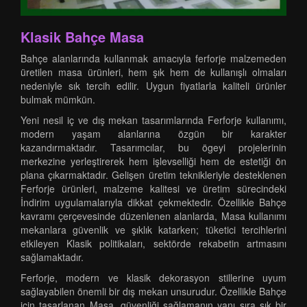
Klasik Bahçe Masa
Bahçe alanlarında kullanmak amacıyla ferforje malzemeden
üretilen masa ürünleri, hem şık hem de kullanışlı olmaları
nedeniyle sık tercih edilir. Uygun fiyatlarla kaliteli ürünler
bulmak mümkün.
Yeni nesil iç ve dış mekan tasarımlarında Ferforje kullanımı,
modern yaşam alanlarına özgün bir karakter
kazandırmaktadır. Tasarımcılar, bu ögeyi projelerinin
merkezine yerleştirerek hem işlevselliği hem de estetiği ön
plana çıkarmaktadır. Gelişen üretim teknikleriyle desteklenen
Ferforje ürünleri, malzeme kalitesi ve üretim sürecindeki
İndirim uygulamalarıyla dikkat çekmektedir. Özellikle Bahçe
kavramı çerçevesinde düzenlenen alanlarda, Masa kullanımı
mekanlara güvenlik ve şıklık katarken; tüketici tercihlerini
etkileyen Klasik politikaları, sektörde rekabetin artmasını
sağlamaktadır.
Ferforje, modern ve klasik dekorasyon stillerine uyum
sağlayabilen önemli bir dış mekan unsurudur. Özellikle Bahçe
için tasarlanan Masa, güvenliği sağlamanın yanı sıra şık bir