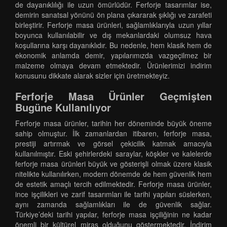
de dayanıklılığı ile uzun ömürlüdür. Ferforje tasarımlar ise,
demirin sanatsal yönünü ön plana çıkararak şıklığı ve zarafeti
birleştirir. Ferforje masa ürünleri, sağlamlıklarıyla uzun yıllar
boyunca kullanılabilir ve dış mekanlardaki olumsuz hava
koşullarına karşı dayanıklıdır. Bu nedenle, hem klasik hem de
ekonomik anlamda demir, yapılarımızda vazgeçilmez bir
malzeme olmaya devam etmektedir. Ürünlerimizi indirim
konusunu dikkate alarak sizler için üretmekteyiz.
Ferforje Masa Ürünler Geçmişten
Bugüne Kullanılıyor
Ferforje masa ürünler, tarihin her döneminde büyük öneme
sahip olmuştur. İlk zamanlardan itibaren, ferforje masa,
prestiji artırmak ve görsel çekicilik katmak amacıyla
kullanılmıştır. Eski şehirlerdeki saraylar, köşkler ve kalelerde
ferforje masa ürünleri büyük ve gösterişli olmak üzere klasik
nitelikte kullanılırken, modern dönemde de hem güvenlik hem
de estetik amaçlı tercih edilmektedir. Ferforje masa ürünler,
ince işçilikleri ve zarif tasarımları ile tarihi yapıları süslerken,
aynı zamanda sağlamlıkları ile de güvenlik sağlar.
Türkiye’deki tarihi yapılar, ferforje masa işçiliğinin ne kadar
önemli bir kültürel miras olduğunu göstermektedir. İndirim