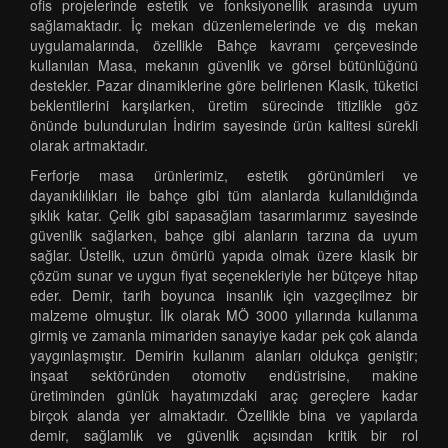
ofis projelerinde estetik ve fonksiyonellik arasında uyum
sağlamaktadır. İç mekan düzenlemelerinde ve dış mekan
uygulamalarında, özellikle Bahçe kavramı çerçevesinde
kullanılan Masa, mekanın güvenlik ve görsel bütünlüğünü
destekler. Pazar dinamiklerine göre belirlenen Klasik, tüketici
beklentilerini karşılarken, üretim sürecinde titizlikle göz
önünde bulundurulan İndirim sayesinde ürün kalitesi sürekli
olarak artmaktadır.
Ferforje masa ürünlerimiz, estetik görünümleri ve
dayanıklılıkları ile bahçe gibi tüm alanlarda kullanıldığında
şıklık katar. Çelik gibi sapasağlam tasarımlarımız sayesinde
güvenlik sağlarken, bahçe gibi alanların tarzına da uyum
sağlar. Üstelik, uzun ömürlü yapıda olmak üzere klasik bir
çözüm sunar ve uygun fiyat seçenekleriyle her bütçeye hitap
eder. Demir, tarih boyunca insanlık için vazgeçilmez bir
malzeme olmuştur. İlk olarak MÖ 3000 yıllarında kullanıma
girmiş ve zamanla mimariden sanayiye kadar pek çok alanda
yaygınlaşmıştır. Demirin kullanım alanları oldukça geniştir;
inşaat sektöründen otomotiv endüstrisine, makine
üretiminden günlük hayatımızdaki araç gereçlere kadar
birçok alanda yer almaktadır. Özellikle bina ve yapılarda
demir, sağlamlık ve güvenlik açısından kritik bir rol