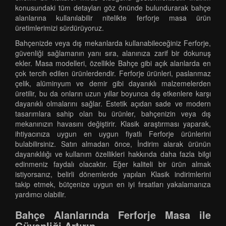
konusundaki tüm detayları göz önünde bulundurarak bahçe
alanlarına kullanılabilir nitelikte ferforje masa ürün
üretimlerimizi sürdürüyoruz.
Bahçenizde veya dış mekanlarda kullanabileceğiniz Ferforje,
güvenliği sağlamanın yanı sıra, alanınıza zarif bir dokunuş
ekler. Masa modelleri, özellikle Bahçe gibi açık alanlarda en
çok tercih edilen ürünlerdendir. Ferforje ürünleri, paslanmaz
çelik, alüminyum ve demir gibi dayanıklı malzemelerden
üretilir, bu da onların uzun yıllar boyunca dış etkenlere karşı
dayanıklı olmalarını sağlar. Estetik açıdan sade ve modern
tasarımlara sahip olan bu ürünler, bahçenizin veya dış
mekanınızın havasını değiştirir. Klasik araştırması yaparak,
ihtiyacınıza uygun en uygun fiyatlı Ferforje ürünlerini
bulabilirsiniz. Satın almadan önce, İndirim alarak ürünün
dayanıklılığı ve kullanım özellikleri hakkında daha fazla bilgi
edinmeniz faydalı olacaktır. Eğer kaliteli bir ürün almak
istiyorsanız, belirli dönemlerde yapılan Klasik indirimlerini
takip etmek, bütçenize uygun en iyi fırsatları yakalamanıza
yardımcı olabilir.
Bahçe Alanlarında Ferforje Masa ile
Güvenliği Artırın