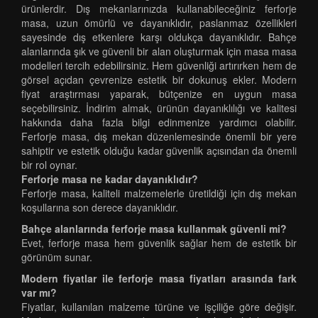
ürünlerdir. Dış mekanlarınızda kullanabileceğiniz ferforje
masa, uzun ömürlü ve dayanıklıdır, paslanmaz özellikleri
sayesinde dış etkenlere karşı oldukça dayanıklıdır. Bahçe
alanlarında şık ve güvenli bir alan oluşturmak için masa masa
modelleri tercih edebilirsiniz. Hem güvenliği artırırken hem de
görsel açıdan çevrenize estetik bir dokunuş ekler. Modern
fiyat araştırması yaparak, bütçenize en uygun masa
seçebilirsiniz. İndirim almak, ürünün dayanıklılığı ve kalitesi
hakkında daha fazla bilgi edinmenize yardımcı olabilir.
Ferforje masa, dış mekan düzenlemesinde önemli bir yere
sahiptir ve estetik olduğu kadar güvenlik açısından da önemli
bir rol oynar.
Ferforje masa ne kadar dayanıklıdır?
Ferforje masa, kaliteli malzemelerle üretildiği için dış mekan
koşullarına son derece dayanıklıdır.
Bahçe alanlarında ferforje masa kullanmak güvenli mi?
Evet, ferforje masa hem güvenlik sağlar hem de estetik bir
görünüm sunar.
Modern fiyatlar ile ferforje masa fiyatları arasında fark
var mı?
Fiyatlar, kullanılan malzeme türüne ve işçiliğe göre değişir.