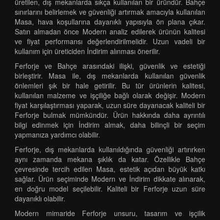
üretilen, dış mekanlarda sıkça kullanılan bir üründür. Bahçe
sınırlarını belirlemek ve güvenliği artırmak amacıyla kullanılan
Masa, hava koşullarına dayanıklı yapısıyla ön plana çıkar.
Satın almadan önce Modern analiz edilerek ürünün kalitesi
ve fiyat performansı değerlendirilmelidir. Uzun vadeli bir
kullanım için üreticiden İndirim alınması önerilir.
Ferforje ve Bahçe arasındaki ilişki, güvenlik ve estetiği
birleştirir. Masa ile, dış mekanlarda kullanılan güvenlik
önlemleri şık bir hale getirilir. Bu tür ürünlerin kalitesi,
kullanılan malzeme ve işçiliğe bağlı olarak değişir. Modern
fiyat karşılaştırması yaparak, uzun süre dayanacak kaliteli bir
Ferforje bulmak mümkündür. Ürün hakkında daha ayrıntılı
bilgi edinmek için İndirim almak, daha bilinçli bir seçim
yapmanıza yardımcı olabilir.
Ferforje, dış mekanlarda kullanıldığında güvenliği artırırken
aynı zamanda mekana şıklık da katar. Özellikle Bahçe
çevresinde tercih edilen Masa, estetik açıdan büyük katkı
sağlar. Ürün seçiminde Modern ve İndirim dikkate alınarak,
en doğru model seçilebilir. Kaliteli bir Ferforje uzun süre
dayanıklı olabilir.
Modern mimaride Ferforje unsuru, tasarım ve işçilik