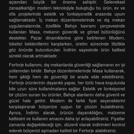
açısından büyük bir öneme sahiptir. Geleneksel
zanaatkarlığın modern teknolojiyle buluştuğu bu ürün, ev ve
ofis projelerinde estetik ve fonksiyonellik arasında uyum
sağlamaktadır. İç mekan düzenlemelerinde ve dış mekan
uygulamalarında, özellikle Bahçe kavramı çerçevesinde
kullanılan Masa, mekanın güvenlik ve görsel bütünlüğünü
destekler. Pazar dinamiklerine göre belirlenen Modern,
tüketici beklentilerini karşılarken, üretim sürecinde titizlikle
göz önünde bulundurulan İndirim sayesinde ürün kalitesi
sürekli olarak artmaktadır.
Ferforje kullanımı, dış mekanlarda güvenliği sağlamanın en iyi
yollarından biridir. Bahçe düzenlemelerinde Masa kullanarak,
hem şıklığı hem de güvenliği bir arada elde edebilirsiniz.
Ferforje ürünlerinin dayanıklı yapısı, her türlü hava koşulunda
bile uzun süre kullanılmalarını sağlar. Estetik ve fonksiyonel
bir çözüm sunan bu ürünler, Bahçe alanlarını daha güvenli ve
güzel hale getirir. Modern ile farklı fiyat seçeneklerini
karşılaştırarak bütçenize uygun bir çözüm bulabilirsiniz.
Ayrıca, İndirim alarak, ürünün dayanıklılığını, malzeme
kalitesini ve kullanım amacını daha iyi anlayabilirsiniz. Fiyatlar
zamanla değişebileceği için, düzenli olarak indirimleri kontrol
ederek bütçenizi aşmadan kaliteli bir Ferforje alabilirsiniz.