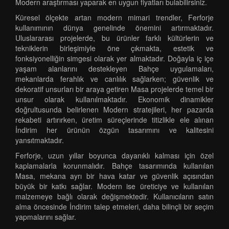
Modern araştırması yaparak en uygun fiyatları bulabilirsiniz.
Küresel ölçekte artan modern mimari trendler, Ferforje
kullanımının dünya genelinde önemini artırmaktadır.
Uluslararası projelerde, bu ürünler farklı kültürlerin ve
tekniklerin birleşimiyle öne çıkmakta, estetik ve
fonksiyonelliğin simgesi olarak yer almaktadır. Doğayla iç içe
yaşam alanlarını destekleyen Bahçe uygulamaları,
mekanlarda ferahlık ve canlılık sağlarken; güvenlik ve
dekoratif unsurları bir araya getiren Masa projelerde temel bir
unsur olarak kullanılmaktadır. Ekonomik dinamikler
doğrultusunda belirlenen Modern stratejileri, her pazarda
rekabeti artırırken, üretim süreçlerinde titizlikle ele alınan
İndirim her ürünün özgün tasarımını ve kalitesini
yansıtmaktadır.
Ferforje, uzun yıllar boyunca dayanıklı kalması için özel
kaplamalarla korunmalıdır. Bahçe tasarımında kullanılan
Masa, mekana ayrı bir hava katar ve güvenlik açısından
büyük bir katkı sağlar. Modern ise üreticiye ve kullanılan
malzemeye bağlı olarak değişmektedir. Kullanıcıların satın
alma öncesinde İndirim talep etmeleri, daha bilinçli bir seçim
yapmalarını sağlar.