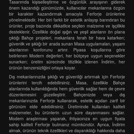
Tasarımda kişiselleştirme ve özgünlük arayışının giderek
önem kazandığı günümüzde, kullanıcılar mekanlarına özgün
bir karakter kazandırmak amacıyla Ferforje ürünlerine
yönelmektedir. Her biri farklı bir estetik anlayışı barındıran bu
ürünler, proje bazında dikkatlice seçilen malzeme ve işçilikle
desteklenir. Özellikle doğal ışığın ve yeşil alanların ön plana
çıktığı Bahçe projeleri, mekanlara ferah bir hava katarken;
güvenlik ve şıklığı bir arada sunan Masa uygulamaları, yaşam
alanlarının konforunu artırır. Piyasa koşullarına göre
belirlenen Modern değerleri, her bütçeye uygun seçenekler
sunarken; üretim sürecinde titizlikle izlenen İndirim, her
ürünün benzersizliğini ortaya koyar.
Dış mekanlarınızda şıklığı ve güvenliği artırmak için Ferforje
ürünlerini tercih edebilirsiniz. Masa, özellikle Bahçe
alanlarında kullanıldığında hem güvenlik sağlar hem de çevre
düzenlemesini güzelleştirir. Bahçenizde veya dış
mekanlarınızda Ferforje kullanarak, estetik açıdan zarif bir
görünüm elde edebilirsiniz. Üretiminde kullanılan kaliteli
malzemeler, bu ürünlerin uzun süre dayanmasını sağlar.
Modern araştırması yaparak, ihtiyacınıza en uygun fiyata
sahip kaliteli Ferforje bulmanız mümkündür. Ayrıca, İndirim
almak, ürünün teknik özellikleri ve dayanıklılığı hakkında daha