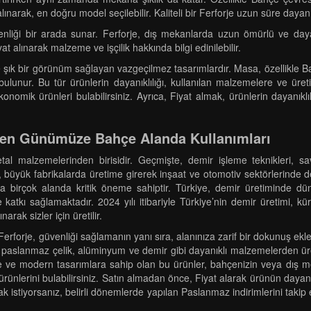
arak, en doğru model seçilebilir. Kaliteli bir Ferforje uzun süre dayanıkl
nliği bir arada sunar. Ferforje, dış mekanlarda uzun ömürlü ve daya
at alınarak malzeme ve işçilik hakkında bilgi edinilebilir.
ve şık bir görünüm sağlayan vazgeçilmez tasarımlardır. Masa, özellikle 
lunur. Bu tür ürünlerin dayanıklılığı, kullanılan malzemelere ve üreti
konomik ürünleri bulabilirsiniz. Ayrıca, Fiyat almak, ürünlerin dayanıklı
ten Günümüze Bahçe Alanda Kullanımları
tal malzemelerinden birisidir. Geçmişte, demir işleme teknikleri, s
ir, büyük fabrikalarda üretime girerek inşaat ve otomotiv sektörlerind
ha birçok alanda kritik öneme sahiptir. Türkiye, demir üretiminde dü
 katkı sağlamaktadır. 2024 yılı itibariyle Türkiye’nin demir üretimi, 
rak sizler için üretilir.
forje, güvenliği sağlamanın yanı sıra, alanınıza zarif bir dokunuş ekle
i, paslanmaz çelik, alüminyum ve demir gibi dayanıklı malzemelerden üret
ade ve modern tasarımlara sahip olan bu ürünler, bahçenizin veya dış me
ürünlerini bulabilirsiniz. Satın almadan önce, Fiyat alarak ürünün dayanıkl
mak istiyorsanız, belirli dönemlerde yapılan Paslanmaz indirimlerini taki