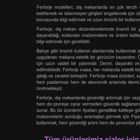
Ferforje modelleri, dış mekanlarda en çok tercih e
belirlemek ve istenmeyen girişleri engellemek için old
konusunda bilgi edinmek ve uzun ömürlü bir kullanım
Ferforje, dış mekan düzenlemelerinde önemli bir y
dayanıklılığı, kullanılan malzemelere ve üretim kalit
bilgi edinmek için gereklidir.
Bahçe gibi önemli kullanım alanlarında kullanmak üz
uygulanan mekana estetik bir görünüm kazandırır. Ö
için uzun vadeli bir yatırımdır. Demir, dayanıklı
edilmektedir. Ferforje masa, her mekanda estetik bir
şıklığı ve zarafeti birleştirir. Ferforje masa ürünleri
hem paslanmaz hem de ekonomik anlamda demir, yap
üretmekteyiz.
Ferforje, dış mekanlarda güvenliği artırmak için va
hem de çevreye zarar vermeden güvenlik sağlarsınız. F
sunar. Bu tür ürünlerin fiyatları genellikle kaliteye
malzemelerin sunduğu avantajları görmek için Fiya
kullanmak, hem güvenliği artırır hem de çevrenize şıkl
Tüm ürünlerimiz sizler için