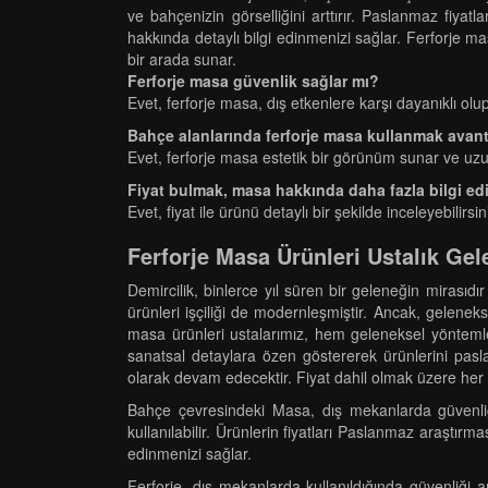
ve bahçenizin görselliğini arttırır. Paslanmaz fiyatl
hakkında detaylı bilgi edinmenizi sağlar. Ferforje ma
bir arada sunar.
Ferforje masa güvenlik sağlar mı?
Evet, ferforje masa, dış etkenlere karşı dayanıklı olu
Bahçe alanlarında ferforje masa kullanmak avant
Evet, ferforje masa estetik bir görünüm sunar ve uzun 
Fiyat bulmak, masa hakkında daha fazla bilgi e
Evet, fiyat ile ürünü detaylı bir şekilde inceleyebilirsin
Ferforje Masa Ürünleri Ustalık Ge
Demircilik, binlerce yıl süren bir geleneğin mirasıd
ürünleri işçiliği de modernleşmiştir. Ancak, geleneks
masa ürünleri ustalarımız, hem geleneksel yöntemle
sanatsal detaylara özen göstererek ürünlerini pasl
olarak devam edecektir. Fiyat dahil olmak üzere her t
Bahçe çevresindeki Masa, dış mekanlarda güvenliği
kullanılabilir. Ürünlerin fiyatları Paslanmaz araştırma
edinmenizi sağlar.
Ferforje, dış mekanlarda kullanıldığında güvenliği 