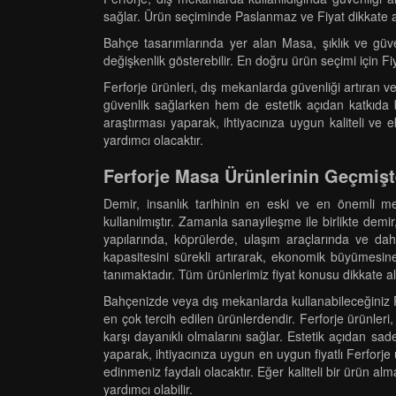
sağlar. Ürün seçiminde Paslanmaz ve Fiyat dikkate alın
Bahçe tasarımlarında yer alan Masa, şıklık ve güve
değişkenlik gösterebilir. En doğru ürün seçimi için Fiy
Ferforje ürünleri, dış mekanlarda güvenliği artıran 
güvenlik sağlarken hem de estetik açıdan katkıda bu
araştırması yaparak, ihtiyacınıza uygun kaliteli ve e
yardımcı olacaktır.
Ferforje Masa Ürünlerinin Geçmiş
Demir, insanlık tarihinin en eski ve en önemli me
kullanılmıştır. Zamanla sanayileşme ile birlikte dem
yapılarında, köprülerde, ulaşım araçlarında ve da
kapasitesini sürekli artırarak, ekonomik büyümesine
tanımaktadır. Tüm ürünlerimiz fiyat konusu dikkate alına
Bahçenizde veya dış mekanlarda kullanabileceğiniz Fer
en çok tercih edilen ürünlerdendir. Ferforje ürünler
karşı dayanıklı olmalarını sağlar. Estetik açıdan s
yaparak, ihtiyacınıza uygun en uygun fiyatlı Ferforje 
edinmeniz faydalı olacaktır. Eğer kaliteli bir ürün al
yardımcı olabilir.