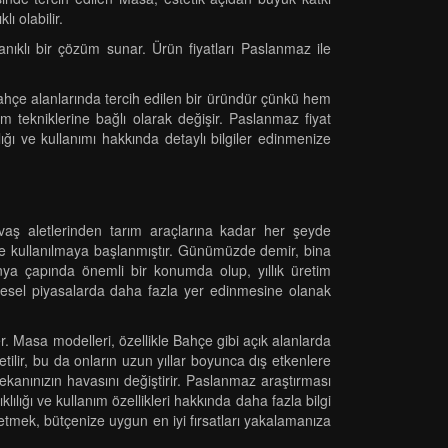
ı olabilir.
nıklı bir çözüm sunar. Ürün fiyatları Paslanmaz ile
Bahçe alanlarında tercih edilen bir üründür çünkü hem
m tekniklerine bağlı olarak değişir. Paslanmaz fiyat
lığı ve kullanımı hakkında detaylı bilgiler edinmenize
avaş aletlerinden tarım araçlarına kadar her şeyde
e de kullanılmaya başlanmıştır. Günümüzde demir, bina
nya çapında önemli bir konumda olup, yıllık üretim
küresel piyasalarda daha fazla yer edinmesine olanak
r. Masa modelleri, özellikle Bahçe gibi açık alanlarda
ilir, bu da onların uzun yıllar boyunca dış etkenlere
kanınızın havasını değiştirir. Paslanmaz araştırması
ılığı ve kullanım özellikleri hakkında daha fazla bilgi
p etmek, bütçenize uygun en iyi fırsatları yakalamanıza