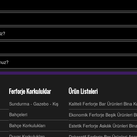
iz?
unuz?
Ferforje Korkuluklar
Ürün Listeleri
Sundurma - Gazebo - Kış
Kaliteli Ferforje Bar Ürünleri Bina 
Bahçeleri
Ekonomik Ferforje Beşik Ürünleri B
Bahçe Korkulukları
Estetik Ferforje Askılık Ürünleri Bi
Duvar Korkulukları
Dekoratif Ferforje Bar Ürünleri Ap