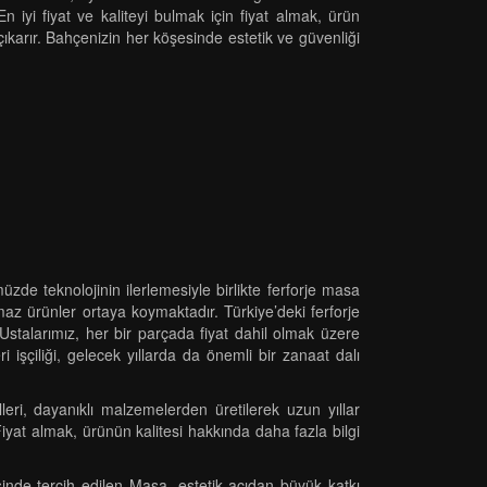
En iyi fiyat ve kaliteyi bulmak için fiyat almak, ürün
çıkarır. Bahçenizin her köşesinde estetik ve güvenliği
zde teknolojinin ilerlemesiyle birlikte ferforje masa
nmaz ürünler ortaya koymaktadır. Türkiye’deki ferforje
stalarımız, her bir parçada fiyat dahil olmak üzere
şçiliği, gelecek yıllarda da önemli bir zanaat dalı
ri, dayanıklı malzemelerden üretilerek uzun yıllar
, Fiyat almak, ürünün kalitesi hakkında daha fazla bilgi
sinde tercih edilen Masa, estetik açıdan büyük katkı