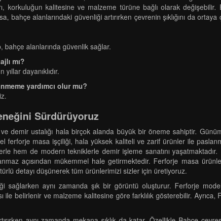
arı, korkuluğun kalitesine ve malzeme türüne bağlı olarak değişebilir. 
sa, bahçe alanlarındaki güvenliği artırırken çevrenin şıklığını da ortaya 
p, bahçe alanlarında güvenlik sağlar.
ajlı mı?
yıllar dayanıklıdır.
dinmeme yardımcı olur mu?
iz.
leneğini Sürdürüyoruz
ır ve demir ustalığı hala birçok alanda büyük bir öneme sahiptir. Günümü
el ferforje masa işçiliği, hala yüksek kaliteli ve zarif ürünler ile pasla
rle hem de modern tekniklerle demir işleme sanatını yaşatmaktadır. U
anmaz açısından mükemmel hale getirmektedir. Ferforje masa ürünleri i
ürlü detayı düşünerek tüm ürünlerimizi sizler için üretiyoruz.
 sağlarken aynı zamanda şık bir görüntü oluşturur. Ferforje modelle
sı ile belirlenir ve malzeme kalitesine göre farklılık gösterebilir. Ayrıca
artırırken aynı zamanda mekana şıklık da katar. Özellikle Bahçe çevre