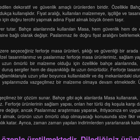
dilen dekoratif ve güvenlik amaçlı ürünlerden biridir. Özellikle Bahç
ukça kullanışlıdır. Fiyat aralığı, kullanılan malzemeye, işçiliğe ve tasa
 için doğru tercihi yapmak adına Fiyat almak büyük önem taşır.
er tutar. Bahçe alanlarında kullanılan Masa, hem güvenlik hem de e
esine bağlı olarak değişir. Paslanmaz ile doğru fiyat aralığını belirleme
ere seçeceğiniz ferforje masa ürünleri, şıklığı ve güvenliği bir arada 
zel tasarımlarımız ve paslanmaz ferforje masa ürünlerimiz, sağlam yapı
 ve uzun ömürlü bir malzeme olduğu için özellikle bahçe alanlarında,
 duruş sergiler hem de dayanıklılığı ile uzun ömürlüdür. Ferforje tasar
, sağlamlıklarıyla uzun yıllar boyunca kullanılabilir ve dış mekanlardaki 
ılarımızda vazgeçilmez bir malzeme olmaya devam etmektedir. Ürünl
zgeçilmez bir çözüm sunar. Bahçe gibi açık alanlarda Masa kullanarak,
erforje ürünlerinin sağlam yapısı, onları her türlü dış koşula karşı day
 göre değişir, ancak Paslanmaz araştırması yaparak, ihtiyacınıza en uygu
t almak, ürünün uzun ömürlü olup olmayacağı konusunda size fikir ve
ık katar. Ayrıca, zaman zaman yapılan indirimlerden yararlanarak kaliteli
 özenle üretilmektedir. Dilediğiniz ürünü