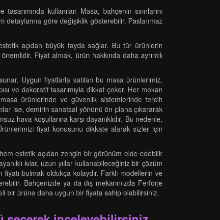
e tasarımında kullanılan Masa, bahçenin sınırlarını
rım detaylarına göre değişiklik gösterebilir. Paslanmaz
stetik açıdan büyük fayda sağlar. Bu tür ürünlerin
k önemlidir. Fiyat almak, ürün hakkında daha ayrıntılı
sunar. Uygun fiyatlarla satılan bu masa ürünlerimiz,
sı ve dekoratif tasarımıyla dikkat çeker. Her mekan
 masa ürünlerinde ve güvenlik sistemlerinde tercih
ımlar ise, demirin sanatsal yönünü ön plana çıkararak
olumsuz hava koşullarına karşı dayanıklıdır. Bu nedenle,
erimizi fiyat konusunu dikkate alarak sizler için
 hem estetik açıdan zengin bir görünüm elde edebilir
anıklı kılar, uzun yıllar kullanabileceğiniz bir çözüm
n fiyatı bulmak oldukça kolaydır. Farklı modellerin ve
rebilir. Bahçenizde ya da dış mekanınızda Ferforje
 bir ürüne daha uygun bir fiyata sahip olabilirsiniz.
 seçerek inceleyebilirsiniz.