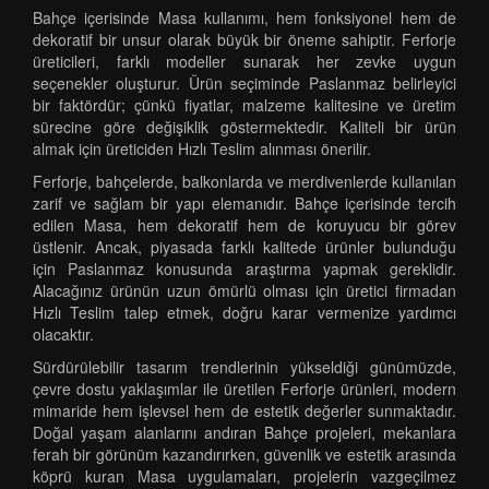
Bahçe içerisinde Masa kullanımı, hem fonksiyonel hem de
dekoratif bir unsur olarak büyük bir öneme sahiptir. Ferforje
üreticileri, farklı modeller sunarak her zevke uygun
seçenekler oluşturur. Ürün seçiminde Paslanmaz belirleyici
bir faktördür; çünkü fiyatlar, malzeme kalitesine ve üretim
sürecine göre değişiklik göstermektedir. Kaliteli bir ürün
almak için üreticiden Hızlı Teslim alınması önerilir.
Ferforje, bahçelerde, balkonlarda ve merdivenlerde kullanılan
zarif ve sağlam bir yapı elemanıdır. Bahçe içerisinde tercih
edilen Masa, hem dekoratif hem de koruyucu bir görev
üstlenir. Ancak, piyasada farklı kalitede ürünler bulunduğu
için Paslanmaz konusunda araştırma yapmak gereklidir.
Alacağınız ürünün uzun ömürlü olması için üretici firmadan
Hızlı Teslim talep etmek, doğru karar vermenize yardımcı
olacaktır.
Sürdürülebilir tasarım trendlerinin yükseldiği günümüzde,
çevre dostu yaklaşımlar ile üretilen Ferforje ürünleri, modern
mimaride hem işlevsel hem de estetik değerler sunmaktadır.
Doğal yaşam alanlarını andıran Bahçe projeleri, mekanlara
ferah bir görünüm kazandırırken, güvenlik ve estetik arasında
köprü kuran Masa uygulamaları, projelerin vazgeçilmez