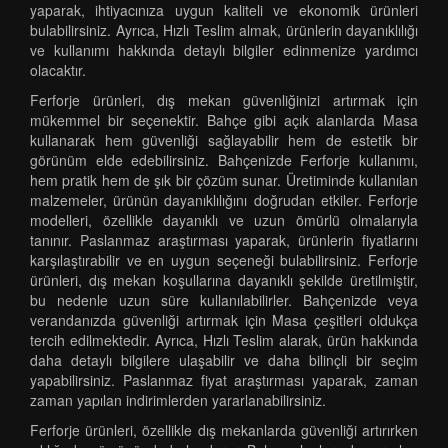
yaparak, ihtiyacınıza uygun kaliteli ve ekonomik ürünleri
bulabilirsiniz. Ayrıca, Hızlı Teslim almak, ürünlerin dayanıklılığı
ve kullanımı hakkında detaylı bilgiler edinmenize yardımcı
olacaktır.
Ferforje ürünleri, dış mekan güvenliğinizi artırmak için
mükemmel bir seçenektir. Bahçe gibi açık alanlarda Masa
kullanarak hem güvenliği sağlayabilir hem de estetik bir
görünüm elde edebilirsiniz. Bahçenizde Ferforje kullanımı,
hem pratik hem de şık bir çözüm sunar. Üretiminde kullanılan
malzemeler, ürünün dayanıklılığını doğrudan etkiler. Ferforje
modelleri, özellikle dayanıklı ve uzun ömürlü olmalarıyla
tanınır. Paslanmaz araştırması yaparak, ürünlerin fiyatlarını
karşılaştırabilir ve en uygun seçeneği bulabilirsiniz. Ferforje
ürünleri, dış mekan koşullarına dayanıklı şekilde üretilmiştir,
bu nedenle uzun süre kullanılabilirler. Bahçenizde veya
verandanızda güvenliği artırmak için Masa çeşitleri oldukça
tercih edilmektedir. Ayrıca, Hızlı Teslim alarak, ürün hakkında
daha detaylı bilgilere ulaşabilir ve daha bilinçli bir seçim
yapabilirsiniz. Paslanmaz fiyat araştırması yaparak, zaman
zaman yapılan indirimlerden yararlanabilirsiniz.
Ferforje ürünleri, özellikle dış mekanlarda güvenliği artırırken