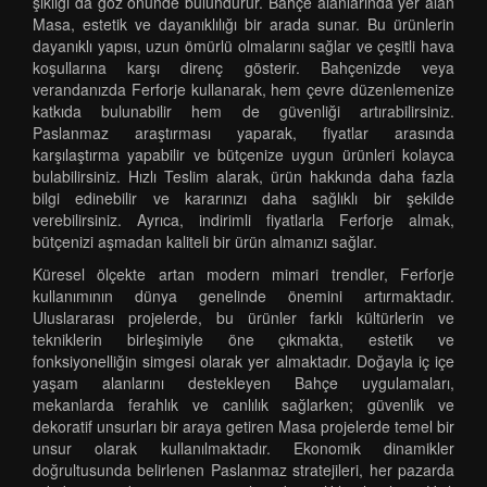
şıklığı da göz önünde bulundurur. Bahçe alanlarında yer alan
Masa, estetik ve dayanıklılığı bir arada sunar. Bu ürünlerin
dayanıklı yapısı, uzun ömürlü olmalarını sağlar ve çeşitli hava
koşullarına karşı direnç gösterir. Bahçenizde veya
verandanızda Ferforje kullanarak, hem çevre düzenlemenize
katkıda bulunabilir hem de güvenliği artırabilirsiniz.
Paslanmaz araştırması yaparak, fiyatlar arasında
karşılaştırma yapabilir ve bütçenize uygun ürünleri kolayca
bulabilirsiniz. Hızlı Teslim alarak, ürün hakkında daha fazla
bilgi edinebilir ve kararınızı daha sağlıklı bir şekilde
verebilirsiniz. Ayrıca, indirimli fiyatlarla Ferforje almak,
bütçenizi aşmadan kaliteli bir ürün almanızı sağlar.
Küresel ölçekte artan modern mimari trendler, Ferforje
kullanımının dünya genelinde önemini artırmaktadır.
Uluslararası projelerde, bu ürünler farklı kültürlerin ve
tekniklerin birleşimiyle öne çıkmakta, estetik ve
fonksiyonelliğin simgesi olarak yer almaktadır. Doğayla iç içe
yaşam alanlarını destekleyen Bahçe uygulamaları,
mekanlarda ferahlık ve canlılık sağlarken; güvenlik ve
dekoratif unsurları bir araya getiren Masa projelerde temel bir
unsur olarak kullanılmaktadır. Ekonomik dinamikler
doğrultusunda belirlenen Paslanmaz stratejileri, her pazarda