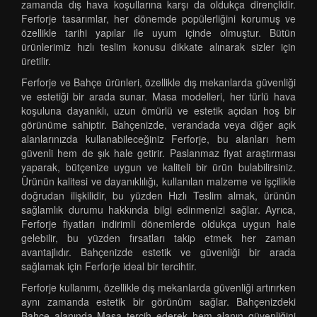
zamanda dış hava koşullarına karşı da oldukça dirençlidir.
Ferforje tasarımlar, her dönemde popülerliğini korumuş ve
özellikle tarihi yapılar ile uyum içinde olmuştur. Bütün
ürünlerimiz hızlı teslim konusu dikkate alınarak sizler için
üretilir.
Ferforje ve Bahçe ürünleri, özellikle dış mekanlarda güvenliği
ve estetiği bir arada sunar. Masa modelleri, her türlü hava
koşuluna dayanıklı, uzun ömürlü ve estetik açıdan hoş bir
görünüme sahiptir. Bahçenizde, verandada veya diğer açık
alanlarınızda kullanabileceğiniz Ferforje, bu alanları hem
güvenli hem de şık hale getirir. Paslanmaz fiyat araştırması
yaparak, bütçenize uygun ve kaliteli bir ürün bulabilirsiniz.
Ürünün kalitesi ve dayanıklılığı, kullanılan malzeme ve işçilikle
doğrudan ilişkilidir, bu yüzden Hızlı Teslim almak, ürünün
sağlamlık durumu hakkında bilgi edinmenizi sağlar. Ayrıca,
Ferforje fiyatları indirimli dönemlerde oldukça uygun hale
gelebilir, bu yüzden fırsatları takip etmek her zaman
avantajlıdır. Bahçenizde estetik ve güvenliği bir arada
sağlamak için Ferforje ideal bir tercihtir.
Ferforje kullanımı, özellikle dış mekanlarda güvenliği artırırken
aynı zamanda estetik bir görünüm sağlar. Bahçenizdeki
Bahçe alanında Masa tercih ederek hem alanın güvenliğini