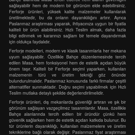
sağlayabilir hem de modern bir görünüm elde edebilirsiniz.
Ferforje ürünleri, yüksek kalite malzemeler kullanılarak
üretilmektedir, bu da onların dayanıklılığını artırır. Ayrıca
Paslanmaz araştırması yaparak, ihtiyacınıza uygun bir fiyatla
kaliteli bir ürün alabilirsiniz. Hızlı Teslim almak, daha fazla
bilgi edinmek ve kararınızı sağlam bir temele dayandırmak
için oldukça faydalıdır.
Ferforje modelleri, modern ve klasik tasarımlarla her mekana
uyum sağlayabilir. Özellikle Bahçe düzenlemesinde tercih
edilen Masa, hem fonksiyonel hem de estetik açıdan büyük
önem taşır. Kaliteli bir Ferforje seçimi yaparken, kullanılan
malzemenin türü ve üretim tekniği göz önünde
bulundurulmalıdır. Paslanmaz konusunda farklı firmalar çeşitli
alternatifler sunmaktadır. Doğru seçimi yapabilmek için Hızlı
Teslim mutlaka detaylı şekilde değerlendirilmelidir.
Ferforje ürünleri, dış mekanlarda güvenliği artıran ve şık bir
görünüm sağlayan vazgeçilmez tasarımlardır. Masa, özellikle
Bahçe alanlarında tercih edilen bir üründür çünkü hem
güvenlik sağlarken hem de estetik açıdan katkıda bulunur. Bu
tür ürünlerin dayanıklılığı, kullanılan malzemelere ve üretim
tekniklerine bağlı olarak değişir. Paslanmaz fiyat araştırması