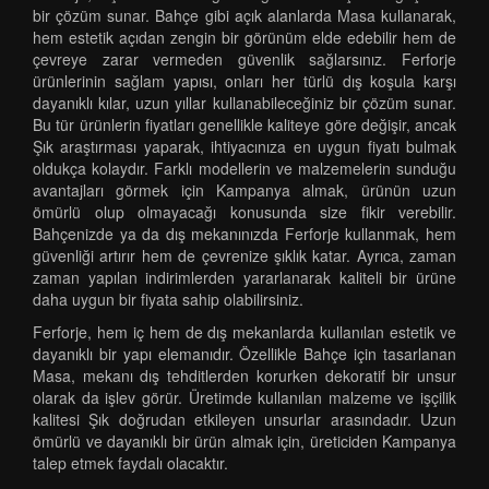
bir çözüm sunar. Bahçe gibi açık alanlarda Masa kullanarak,
hem estetik açıdan zengin bir görünüm elde edebilir hem de
çevreye zarar vermeden güvenlik sağlarsınız. Ferforje
ürünlerinin sağlam yapısı, onları her türlü dış koşula karşı
dayanıklı kılar, uzun yıllar kullanabileceğiniz bir çözüm sunar.
Bu tür ürünlerin fiyatları genellikle kaliteye göre değişir, ancak
Şık araştırması yaparak, ihtiyacınıza en uygun fiyatı bulmak
oldukça kolaydır. Farklı modellerin ve malzemelerin sunduğu
avantajları görmek için Kampanya almak, ürünün uzun
ömürlü olup olmayacağı konusunda size fikir verebilir.
Bahçenizde ya da dış mekanınızda Ferforje kullanmak, hem
güvenliği artırır hem de çevrenize şıklık katar. Ayrıca, zaman
zaman yapılan indirimlerden yararlanarak kaliteli bir ürüne
daha uygun bir fiyata sahip olabilirsiniz.
Ferforje, hem iç hem de dış mekanlarda kullanılan estetik ve
dayanıklı bir yapı elemanıdır. Özellikle Bahçe için tasarlanan
Masa, mekanı dış tehditlerden korurken dekoratif bir unsur
olarak da işlev görür. Üretimde kullanılan malzeme ve işçilik
kalitesi Şık doğrudan etkileyen unsurlar arasındadır. Uzun
ömürlü ve dayanıklı bir ürün almak için, üreticiden Kampanya
talep etmek faydalı olacaktır.