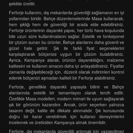
şekilde üretilir.
Ferforje kullanımı, dış mekanlarda güvenliği sağlamanın en iyi
yollarından biridir. Bahçe düzenlemelerinde Masa kullanarak,
hem şıklığı hem de güvenliği bir arada elde edebilirsiniz.
Ferforje ürünlerinin dayanıklı yapısı, her türlü hava koşulunda
bile uzun süre kullanılmalarını sağlar. Estetik ve fonksiyonel
bir çözüm sunan bu ürünler, Bahçe alanlarını daha güvenli ve
güzel hale getirir. Şık ile farklı fiyat seçeneklerini
karşılaştırarak bütçenize uygun bir çözüm bulabilirsiniz.
Ayrıca, Kampanya alarak, ürünün dayanıklılığını, malzeme
kalitesini ve kullanım amacını daha iyi anlayabilirsiniz. Fiyatlar
zamanla değişebileceği için, düzenli olarak indirimleri kontrol
ederek bütçenizi aşmadan kaliteli bir Ferforje alabilirsiniz.
Ferforje, genellikle dayanıklı yapısıyla bilinir ve Bahçe
alanlarında estetik bir tamamlayıcı olarak tercih edilir.
Özellikle Masa modelleri, modern mimari ile uyum sağlayarak
şık bir görünüm kazandırır. Ancak, ürün seçerken yalnızca
tasarım değil, kalite de dikkate alınmalıdır. Şık konusunda
doğru bir karar verebilmek için kullanıcı deneyimlerini
incelemek ve üreticiden Kampanya almak önemlidir.
Ferforje, dış mekanlarda güvenliği artırmak için vazgeçilmez