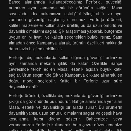
Bahçe alanlarında kullanabileceğiniz Ferforje, güvenliği
artırırken aynı zamanda şık bir görünüm sağlar. Masa
sayesinde, dış mekanınızın estetiğini iyileştirebilir ve aynı
zamanda güvenliği sağlamış olursunuz. Ferforje ürünleri,
kaliteli malzemeler kullanılarak üretilir, bu da uzun ömürlü ve
dayanıklı olmalarını sağlar. Şık araştırması yaparak, bütçenize
uygun en iyi fiyatlı ve kaliteli seçenekleri bulabilirsiniz. Satın
almadan önce Kampanya alarak, ürünün özellikleri hakkında
daha fazla bilgi edinebilirsiniz.
Ferforje, dış mekanlarda kullanıldığında güvenliği artırırken
aynı zamanda mekana şıklık da katar. Özellikle Bahçe
çevresinde tercih edilen Masa, estetik açıdan büyük katkı
sağlar. Ürün seçiminde Şık ve Kampanya dikkate alınarak, en
doğru model seçilebilir. Kaliteli bir Ferforje uzun süre
dayanıklı olabilir.
Ferforje ürünleri, özellikle dış mekanlarda güvenliği artırırken
şıklığı da göz önünde bulundurur. Bahçe alanlarında yer alan
Masa, estetik ve dayanıklılığı bir arada sunar. Bu ürünlerin
dayanıklı yapısı, uzun ömürlü olmalarını sağlar ve çeşitli hava
koşullarına karşı direnç gösterir. Bahçenizde veya
verandanızda Ferforje kullanarak, hem çevre düzenlemenize
katkıda bulunabilir hem de güvenliği artırabilirsiniz. Şık