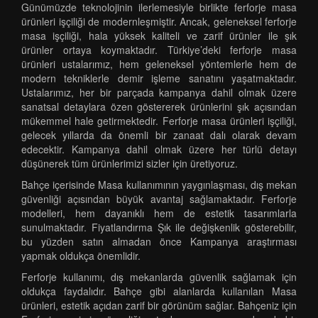
Günümüzde teknolojinin ilerlemesiyle birlikte ferforje masa
ürünleri işçiliği de modernleşmiştir. Ancak, geleneksel ferforje
masa işçiliği, hala yüksek kaliteli ve zarif ürünler ile şık
ürünler ortaya koymaktadır. Türkiye’deki ferforje masa
ürünleri ustalarımız, hem geleneksel yöntemlerle hem de
modern tekniklerle demir işleme sanatını yaşatmaktadır.
Ustalarımız, her bir parçada kampanya dahil olmak üzere
sanatsal detaylara özen göstererek ürünlerini şık açısından
mükemmel hale getirmektedir. Ferforje masa ürünleri işçiliği,
gelecek yıllarda da önemli bir zanaat dalı olarak devam
edecektir. Kampanya dahil olmak üzere her türlü detayı
düşünerek tüm ürünlerimizi sizler için üretiyoruz.
Bahçe içerisinde Masa kullanımının yaygınlaşması, dış mekan
güvenliği açısından büyük avantaj sağlamaktadır. Ferforje
modelleri, hem dayanıklı hem de estetik tasarımlarla
sunulmaktadır. Fiyatlandırma Şık ile değişkenlik gösterebilir,
bu yüzden satın almadan önce Kampanya araştırması
yapmak oldukça önemlidir.
Ferforje kullanımı, dış mekanlarda güvenlik sağlamak için
oldukça faydalıdır. Bahçe gibi alanlarda kullanılan Masa
ürünleri, estetik açıdan zarif bir görünüm sağlar. Bahçeniz için