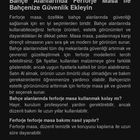
Bahçe Alanlarında Ferforje Masa ile
Bahçenize Güvenlik Ekleyin
Ferforje masa, özellikle bahçe alanlarında güvenliği
sağlamak için en iyi seçimlerden biridir. Bahçe alanlarında
kullanabileceğiniz ferforje ürünleri, estetik görünümleri ve
dayanıklılıkları ile dikkat çeker. Masa masa, paslanmaya karşı
dirençli olmasının yanı sıra şık ve modern bir görünüm sunar.
Bahçe alanlarındaki tüm dış mekanlarda güvenliği artırmak ve
çevrenizi güzelleştirmek için ferforje modellerini tercih
edebilirsiniz. Şık fiyatlar, kullanılan malzemeye göre farklılık
gösterebilir, ancak uygun fiyatlarla kaliteli bir ürün alabilirsiniz.
Satın Al almak, ürünün uzun ömürlü olup olmadığını ve bakım
gereksinimlerini öğrenmenize yardımcı olabilir. Bahçenizin
estetik görünümünü arttırmak için ferforje masa şık ve güvenli
bir seçenek sunar.
Bahçe alanlarında ferforje masa kullanmak kolay mı?
Hayır, kurulum profesyonel yardım gerektirebilir, ancak
düzenli bakım ile uzun yıllar kullanılabilir.
Ferforje ferforje masa bakımı nasıl yapılır?
Ferforje masa, düzenli temizlik ve koruyucu kaplama ile uzun
süre dayanabilir.