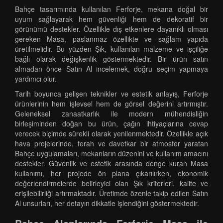
Bahçe tasarımında kullanılan Ferforje, mekana doğal bir
uyum sağlayarak hem güvenliği hem de dekoratif bir
görünümü destekler. Özellikle dış etkenlere dayanıklı olması
gereken Masa, paslanmaz özellikte ve sağlam yapıda
üretilmelidir. Bu yüzden Şık, kullanılan malzeme ve işçiliğe
bağlı olarak değişkenlik göstermektedir. Bir ürün satın
almadan önce Satın Al incelemek, doğru seçim yapmaya
yardımcı olur.
Tarih boyunca gelişen teknikler ve estetik anlayış, Ferforje
ürünlerinin hem işlevsel hem de görsel değerini artırmıştır.
Geleneksel zanaatkarlık ile modern mühendisliğin
birleşiminden doğan bu ürün, çağın ihtiyaçlarına cevap
verecek biçimde sürekli olarak yenilenmektedir. Özellikle açık
hava projelerinde, ferah ve davetkar bir atmosfer yaratan
Bahçe uygulamaları, mekanların düzenini ve kullanım amacını
destekler. Güvenlik ve estetik arasında denge kuran Masa
kullanımı, her projede ön plana çıkarılırken, ekonomik
değerlendirmelerde belirleyici olan Şık kriterleri, kalite ve
erişilebilirliği artırmaktadır. Üretimde özenle takip edilen Satın
Al unsurları, her detayın dikkatle işlendiğini göstermektedir.