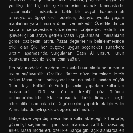
yenilikçi bir biçimde şekillenmesine olanak tanımaktadır.
Tasarımcılar, mekanlara farklı bir boyut kazandırmak
amacıyla bu ögeyi tercih ederken, doğayla uyumlu yaşam
alanlarının yaratılmasına önem vermektedir. Özellikle Bahçe
kavramı çerçevesinde düzenlenen projelerde, estetik ve
işlevselliği bir araya getiren Masa uygulamaları, mekanların
görsel cazibesini artırır. Pazar değerlerinin belirlenmesinde
etkili olan Şık, her bütçeye uygun seçenekler sunarken;
üretim aşamasında vurgulanan Satın Al unsuru, ürün
detaylarının özenle işlenmesini sağlar.
Ferforje modelleri, modern ve klasik tasarımlarla her mekana
uyum sağlayabilir. Özellikle Bahçe düzenlemesinde tercih
edilen Masa, hem fonksiyonel hem de estetik açıdan büyük
önem taşır. Kaliteli bir Ferforje seçimi yaparken, kullanılan
malzemenin türü ve üretim tekniği göz önünde
bulundurulmalıdır. Şık konusunda farklı firmalar çeşitli
alternatifler sunmaktadır. Doğru seçimi yapabilmek için Satın
Al mutlaka detaylı şekilde değerlendirilmelidir.
Bahçenizde veya dış mekanlarda kullanabileceğiniz Ferforje,
güvenliği sağlamanın yanı sıra, alanınıza zarif bir dokunuş
ekler. Masa modelleri, özellikle Bahçe gibi açık alanlarda en