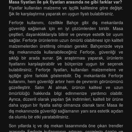
Masa fiyatları ile şık fiyatları arasında ne gibi farklar var?
Fiyatlar kullanılan malzeme ve işçilik kalitesine göre değişir.
Şık ile karşılaştırma yaparak en uygun fiyatı bulabilirsiniz.
Ferforje kullanımı, özellikle Bahçe gibi dış mekanlarda
güvenliği sağlamak için en iyi çözümlerden biridir. Masa
çeşitleri, dayanıklılıklarıyla bilinir ve çevreye estetik bir uyum
sağlar. Ferforje ürünlerinin uzun ömürlü olabilmesi için kaliteli
malzemelerden üretilmiş olmaları gerekir. Bahçenizde veya
dış mekanınızda kullanabileceğiniz Ferforje, güvenliği ve
şıklığı bir arada sunar. Şık araştırması yaparak, ürünlerin
fiyatlarını karşılaştırabilir ve bütçenize uygun bir seçenek
bulabilirsiniz. Ferforje fiyatları, kullanılan malzemelere ve
işçiliğe göre farklılık gösterebilir. Dış mekanlarda Ferforje
kullanımı, hem güvenliği artırır hem de çevrenin görünümünü
güzelleştirir. Satın Al almak, ürünün kalitesi ve uzun
ömürlülüğü hakkında bilgi edinmenize yardımcı olabilir.
Ayrıca, düzenli olarak yapılan Şık indirimleri, kaliteli bir ürüne
daha uygun bir fiyatla sahip olmanıza olanak tanır. Masa ile
dış mekanınızda güvenliği sağlamanın yanı sıra estetik açıdan
da olumlu bir etki yaratabilirsiniz.
Son yıllarda iç ve dış mekan tasarımında öne çıkan trendler
arasında Ferforje kullanımının artması, projelerin özgün ve