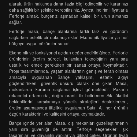
alarak, ürün hakkında daha fazla bilgi edinebilir ve kararınızı
daha sağlıklı bir şekilde verebilirsiniz. Ayrıca, indirimli fiyatlarla
Ferforje almak, bütçenizi aşmadan kaliteli bir ürün almanızı
sağlar.
Ferforje masa, bahçe alanlarına farklı tarz ve görünüm
sağlarken estetik bir dokunuş ekler. Ekonomik fiyatlarıyla her
bütçeye uygun çözümler sunar.
Ekonomik ve fonksiyonel açıdan değerlendirildiğinde, Ferforje
ürünlerinin üretim süreci, kullanılan teknolojinin yanı sıra
ustalık ve emek gerektiren bir sanatı ortaya koymaktadır.
Proje tasarımlarında, yaşam alanlarının geniş ve ferah olması
amacıyla uygulanan Bahçe yaklaşımı, estetik algıyı
güçlendirirken; güvenlik unsuru olarak öne çıkan Masa,
mekanlarda koruma sağlama işlevi görmektedir. Pazarın
rekabetçi ortamında, doğru orantı ile belirlenen Şık tüketici
beklentilerini karşılamaya yönelik stratejileri desteklerken,
üretim aşamasında titizlikle uygulanan Satın Al, her ürünün
özgün karakterini ve kalitesini ortaya koymaktadır.
Bahçe içinde yer alan Masa, dış mekanları güzelleştirmenin
yanı sıra güvenliği de artırır. Ferforje seçenekleri, şık
tasarımları ve dayanıklı yapılarıyla dikkat çeker. Ürünün fiyatı