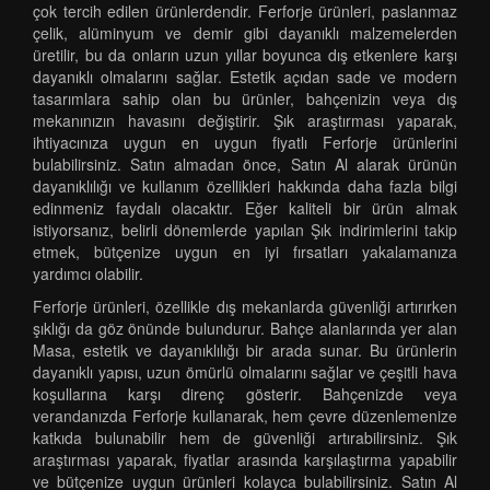
çok tercih edilen ürünlerdendir. Ferforje ürünleri, paslanmaz
çelik, alüminyum ve demir gibi dayanıklı malzemelerden
üretilir, bu da onların uzun yıllar boyunca dış etkenlere karşı
dayanıklı olmalarını sağlar. Estetik açıdan sade ve modern
tasarımlara sahip olan bu ürünler, bahçenizin veya dış
mekanınızın havasını değiştirir. Şık araştırması yaparak,
ihtiyacınıza uygun en uygun fiyatlı Ferforje ürünlerini
bulabilirsiniz. Satın almadan önce, Satın Al alarak ürünün
dayanıklılığı ve kullanım özellikleri hakkında daha fazla bilgi
edinmeniz faydalı olacaktır. Eğer kaliteli bir ürün almak
istiyorsanız, belirli dönemlerde yapılan Şık indirimlerini takip
etmek, bütçenize uygun en iyi fırsatları yakalamanıza
yardımcı olabilir.
Ferforje ürünleri, özellikle dış mekanlarda güvenliği artırırken
şıklığı da göz önünde bulundurur. Bahçe alanlarında yer alan
Masa, estetik ve dayanıklılığı bir arada sunar. Bu ürünlerin
dayanıklı yapısı, uzun ömürlü olmalarını sağlar ve çeşitli hava
koşullarına karşı direnç gösterir. Bahçenizde veya
verandanızda Ferforje kullanarak, hem çevre düzenlemenize
katkıda bulunabilir hem de güvenliği artırabilirsiniz. Şık
araştırması yaparak, fiyatlar arasında karşılaştırma yapabilir
ve bütçenize uygun ürünleri kolayca bulabilirsiniz. Satın Al