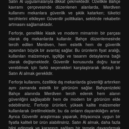
Satın Al uygulamalarıyla dikkat çekmektedir. Özellikle Bahçe
kavramı çerçevesinde düzenlenen alanlarda, Merdiven
kullanımı mekanlara güvenlik ve şıklık katarken; tüketici
tercihlerini etkileyen Güvenilir politikaları, sektörde rekabetin
artmasını sağlamaktadır.
Ferforje, genellikle klasik ve modern mimarinin bir parçası
olarak dış mekanlarda kullanılır. Bahçe düzenlemesinde
tercih edilen Merdiven, hem estetik hem de güvenlik
açısından büyük bir avantaj sağlar. Bu ürünlerin fiyat aralığı,
kullanılan malzemeye, işçiliğe ve tasarım detaylarına bağlı
olarak değişmektedir. Güvenilir konusunda doğru karar
verebilmek için farklı seçenekleri karşılaştırarak detaylı bir
Satın Al almak gereklidir.
Ferforje kullanımı, özellikle dış mekanlarda güvenliği artırırken
aynı zamanda estetik bir görünüm sağlar. Bahçenizdeki
Bahçe alanında Merdiven tercih ederek hem alanın
güvenliğini sağlayabilir hem de modern bir görünüm elde
edebilirsiniz. Ferforje ürünleri, yüksek kalite malzemeler
kullanılarak üretilmektedir, bu da onların dayanıklılığını artırır.
Ayrıca Güvenilir araştırması yaparak, ihtiyacınıza uygun bir
fiyatla kaliteli bir ürün alabilirsiniz. Satın Al almak, daha fazla
bilgi edinmek ve kararınızı sağlam bir temele dayandırmak