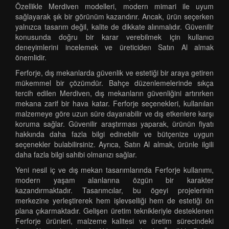
Özellikle Merdiven modelleri, modern mimari ile uyum
sağlayarak şık bir görünüm kazandırır. Ancak, ürün seçerken
yalnızca tasarım değil, kalite de dikkate alınmalıdır. Güvenilir
konusunda doğru bir karar verebilmek için kullanıcı
deneyimlerini incelemek ve üreticiden Satın Al almak
önemlidir.
Ferforje, dış mekanlarda güvenlik ve estetiği bir araya getiren
mükemmel bir çözümdür. Bahçe düzenlemelerinde sıkça
tercih edilen Merdiven, dış mekanların güvenliğini artırırken
mekana zarif bir hava katar. Ferforje seçenekleri, kullanılan
malzemeye göre uzun süre dayanabilir ve dış etkenlere karşı
koruma sağlar. Güvenilir araştırması yaparak, ürünün fiyatı
hakkında daha fazla bilgi edinebilir ve bütçenize uygun
seçenekler bulabilirsiniz. Ayrıca, Satın Al almak, ürünle ilgili
daha fazla bilgi sahibi olmanızı sağlar.
Yeni nesil iç ve dış mekan tasarımlarında Ferforje kullanımı,
modern yaşam alanlarına özgün bir karakter
kazandırmaktadır. Tasarımcılar, bu ögeyi projelerinin
merkezine yerleştirerek hem işlevselliği hem de estetiği ön
plana çıkarmaktadır. Gelişen üretim teknikleriyle desteklenen
Ferforje ürünleri, malzeme kalitesi ve üretim sürecindeki