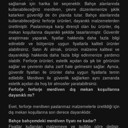
sağlamak için harika bir seçenektir. Bahçe alanlarında
kullanabileceğiniz merdiven, çevre düzenlemenize şıklık
katarken güvenliği de ön planda tutar. Bahçe alanlarında
kullanabileceğiniz ferforje ürünleri, dayanıklı malzemelerden
üretilmiştir. Paslanmaya karşı dirençli olan bu ürünler, dış
mekan koşullarına dayanıklı şekilde tasarlanmıştır. Güvenilir
araştırması yaparak, fiyatlar hakkında daha fazla bilgi
edinebilir ve bütçenize uygun fiyatlarla kaliteli ürünler
alabilirsiniz. Satın Al almak, ürünün malzeme kalitesi ve
dayanıklılığı hakkında daha fazla bilgi edinmenize yardımcı
olabilir. Ferforje ürünleri, estetik açıdan da şık bir görünüm
sağlar ve çevrenin daha zarif hale gelmesini sağlar. Ayrıca,
güvenilir fiyatları ile ürünler daha uygun fiyatlarla temin
edilebilir. Merdiven ile güvenlik sağlarken aynı zamanda
estetik açıdan da hoş bir atmosfer yaratabilirsiniz.
Ferforje ferforje merdiven dış mekan koşullarına
dayanıklı mı?
Evet, ferforje merdiven paslanmaz malzemelerle üretildiği için
dış mekan koşullarına son derece dayanıklıdır.
Bahçe bahçemdeki merdiven fiyatı ne kadar?
Fiyatlar kullanılan malzemeye ve işçiliğe göre değişir.