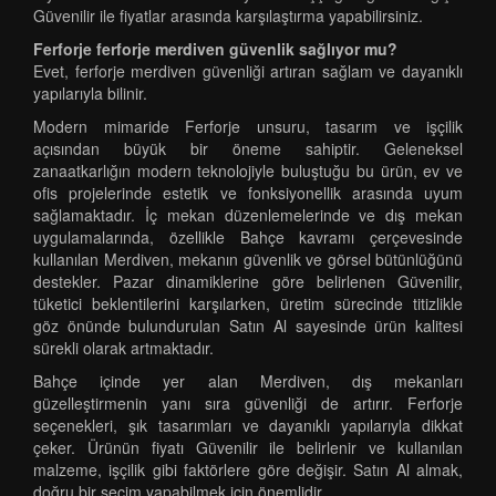
Güvenilir ile fiyatlar arasında karşılaştırma yapabilirsiniz.
Ferforje ferforje merdiven güvenlik sağlıyor mu?
Evet, ferforje merdiven güvenliği artıran sağlam ve dayanıklı
yapılarıyla bilinir.
Modern mimaride Ferforje unsuru, tasarım ve işçilik
açısından büyük bir öneme sahiptir. Geleneksel
zanaatkarlığın modern teknolojiyle buluştuğu bu ürün, ev ve
ofis projelerinde estetik ve fonksiyonellik arasında uyum
sağlamaktadır. İç mekan düzenlemelerinde ve dış mekan
uygulamalarında, özellikle Bahçe kavramı çerçevesinde
kullanılan Merdiven, mekanın güvenlik ve görsel bütünlüğünü
destekler. Pazar dinamiklerine göre belirlenen Güvenilir,
tüketici beklentilerini karşılarken, üretim sürecinde titizlikle
göz önünde bulundurulan Satın Al sayesinde ürün kalitesi
sürekli olarak artmaktadır.
Bahçe içinde yer alan Merdiven, dış mekanları
güzelleştirmenin yanı sıra güvenliği de artırır. Ferforje
seçenekleri, şık tasarımları ve dayanıklı yapılarıyla dikkat
çeker. Ürünün fiyatı Güvenilir ile belirlenir ve kullanılan
malzeme, işçilik gibi faktörlere göre değişir. Satın Al almak,
doğru bir seçim yapabilmek için önemlidir.