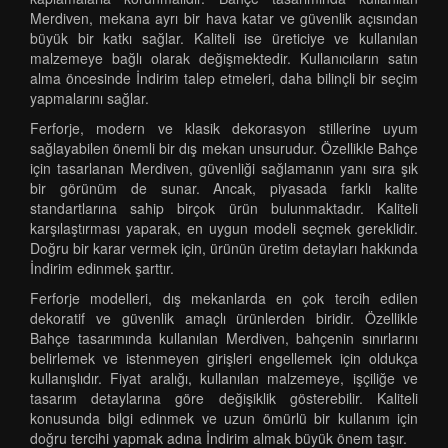
Merdiven, mekana ayrı bir hava katar ve güvenlik açısından
büyük bir katkı sağlar. Kaliteli ise üreticiye ve kullanılan
malzemeye bağlı olarak değişmektedir. Kullanıcıların satın
alma öncesinde İndirim talep etmeleri, daha bilinçli bir seçim
yapmalarını sağlar.
Ferforje, modern ve klasik dekorasyon stillerine uyum
sağlayabilen önemli bir dış mekan unsurudur. Özellikle Bahçe
için tasarlanan Merdiven, güvenliği sağlamanın yanı sıra şık
bir görünüm de sunar. Ancak, piyasada farklı kalite
standartlarına sahip birçok ürün bulunmaktadır. Kaliteli
karşılaştırması yaparak, en uygun modeli seçmek gereklidir.
Doğru bir karar vermek için, ürünün üretim detayları hakkında
İndirim edinmek şarttır.
Ferforje modelleri, dış mekanlarda en çok tercih edilen
dekoratif ve güvenlik amaçlı ürünlerden biridir. Özellikle
Bahçe tasarımında kullanılan Merdiven, bahçenin sınırlarını
belirlemek ve istenmeyen girişleri engellemek için oldukça
kullanışlıdır. Fiyat aralığı, kullanılan malzemeye, işçiliğe ve
tasarım detaylarına göre değişiklik gösterebilir. Kaliteli
konusunda bilgi edinmek ve uzun ömürlü bir kullanım için
doğru tercihi yapmak adına İndirim almak büyük önem taşır.