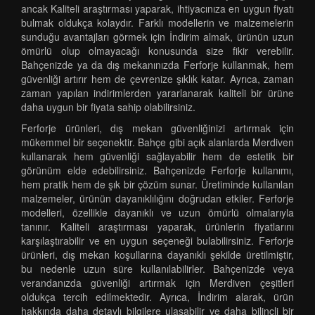
ancak Kaliteli araştırması yaparak, ihtiyacınıza en uygun fiyatı
bulmak oldukça kolaydır. Farklı modellerin ve malzemelerin
sunduğu avantajları görmek için İndirim almak, ürünün uzun
ömürlü olup olmayacağı konusunda size fikir verebilir.
Bahçenizde ya da dış mekanınızda Ferforje kullanmak, hem
güvenliği artırır hem de çevrenize şıklık katar. Ayrıca, zaman
zaman yapılan indirimlerden yararlanarak kaliteli bir ürüne
daha uygun bir fiyata sahip olabilirsiniz.
Ferforje ürünleri, dış mekan güvenliğinizi artırmak için
mükemmel bir seçenektir. Bahçe gibi açık alanlarda Merdiven
kullanarak hem güvenliği sağlayabilir hem de estetik bir
görünüm elde edebilirsiniz. Bahçenizde Ferforje kullanımı,
hem pratik hem de şık bir çözüm sunar. Üretiminde kullanılan
malzemeler, ürünün dayanıklılığını doğrudan etkiler. Ferforje
modelleri, özellikle dayanıklı ve uzun ömürlü olmalarıyla
tanınır. Kaliteli araştırması yaparak, ürünlerin fiyatlarını
karşılaştırabilir ve en uygun seçeneği bulabilirsiniz. Ferforje
ürünleri, dış mekan koşullarına dayanıklı şekilde üretilmiştir,
bu nedenle uzun süre kullanılabilirler. Bahçenizde veya
verandanızda güvenliği artırmak için Merdiven çeşitleri
oldukça tercih edilmektedir. Ayrıca, İndirim alarak, ürün
hakkında daha detaylı bilgilere ulaşabilir ve daha bilinçli bir