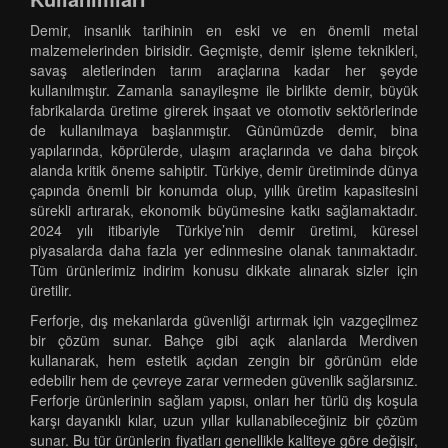
Demir, insanlık tarihinin en eski ve en önemli metal
malzemelerinden birisidir. Geçmişte, demir işleme teknikleri,
savaş aletlerinden tarım araçlarına kadar her şeyde
kullanılmıştır. Zamanla sanayileşme ile birlikte demir, büyük
fabrikalarda üretime girerek inşaat ve otomotiv sektörlerinde
de kullanılmaya başlanmıştır. Günümüzde demir, bina
yapılarında, köprülerde, ulaşım araçlarında ve daha birçok
alanda kritik öneme sahiptir. Türkiye, demir üretiminde dünya
çapında önemli bir konumda olup, yıllık üretim kapasitesini
sürekli artırarak, ekonomik büyümesine katkı sağlamaktadır.
2024 yılı itibariyle Türkiye’nin demir üretimi, küresel
piyasalarda daha fazla yer edinmesine olanak tanımaktadır.
Tüm ürünlerimiz indirim konusu dikkate alınarak sizler için
üretilir.
Ferforje, dış mekanlarda güvenliği artırmak için vazgeçilmez
bir çözüm sunar. Bahçe gibi açık alanlarda Merdiven
kullanarak, hem estetik açıdan zengin bir görünüm elde
edebilir hem de çevreye zarar vermeden güvenlik sağlarsınız.
Ferforje ürünlerinin sağlam yapısı, onları her türlü dış koşula
karşı dayanıklı kılar, uzun yıllar kullanabileceğiniz bir çözüm
sunar. Bu tür ürünlerin fiyatları genellikle kaliteye göre değişir,