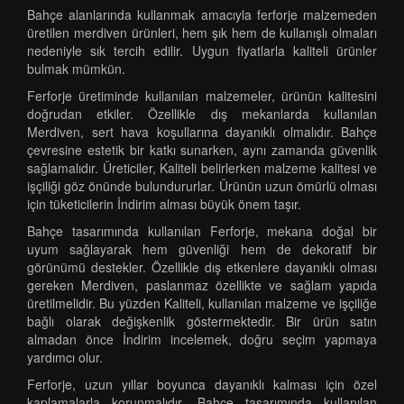
Bahçe alanlarında kullanmak amacıyla ferforje malzemeden
üretilen merdiven ürünleri, hem şık hem de kullanışlı olmaları
nedeniyle sık tercih edilir. Uygun fiyatlarla kaliteli ürünler
bulmak mümkün.
Ferforje üretiminde kullanılan malzemeler, ürünün kalitesini
doğrudan etkiler. Özellikle dış mekanlarda kullanılan
Merdiven, sert hava koşullarına dayanıklı olmalıdır. Bahçe
çevresine estetik bir katkı sunarken, aynı zamanda güvenlik
sağlamalıdır. Üreticiler, Kaliteli belirlerken malzeme kalitesi ve
işçiliği göz önünde bulundururlar. Ürünün uzun ömürlü olması
için tüketicilerin İndirim alması büyük önem taşır.
Bahçe tasarımında kullanılan Ferforje, mekana doğal bir
uyum sağlayarak hem güvenliği hem de dekoratif bir
görünümü destekler. Özellikle dış etkenlere dayanıklı olması
gereken Merdiven, paslanmaz özellikte ve sağlam yapıda
üretilmelidir. Bu yüzden Kaliteli, kullanılan malzeme ve işçiliğe
bağlı olarak değişkenlik göstermektedir. Bir ürün satın
almadan önce İndirim incelemek, doğru seçim yapmaya
yardımcı olur.
Ferforje, uzun yıllar boyunca dayanıklı kalması için özel
kaplamalarla korunmalıdır. Bahçe tasarımında kullanılan