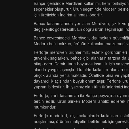
Bahçe içerisinde Merdiven kullanımı, hem fonksiyone
seçenekler oluşturur. Ürün seçiminde Modern belirleyi
için üreticiden İndirim alınması önerilir.
Bahçe tasarımlarında yer alan Merdiven, şıklık ve 
değişkenlik gösterebilir. En doğru ürün seçimi için İnd
Bahçe çevresindeki Merdiven, dış mekan güvenliğini 
Modern belirlenirken, ürünün kullanılan malzemesi ve
Ferforje merdiven ürünlerimiz, estetik görünümleri v
güvenlik sağlarken, bahçe gibi alanların tarzına d
hitap eder. Demir, tarih boyunca insanlık için vaz
alanda yaygınlaşmıştır. Demirin kullanım alanları 
birçok alanda yer almaktadır. Özellikle bina ve yap
dayanıklılık açısından büyük önem taşır. Ferforje ürü
yapısını birleştirir. İhtiyacınız olan tüm ürünlerimizi
Ferforje, zarif tasarımları ile Bahçe peyzajına uyu
tercih edilir. Ürün alırken Modern analiz edilerek 
mümkündür.
Ferforje modelleri, dış mekanlarda kullanılan es
araştırması, ürünün maliyetini belirlemek için gerekli