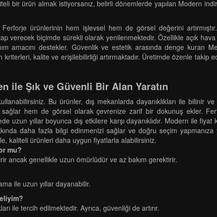
iteli bir ürün almak istiyorsanız, belirli dönemlerde yapılan Modern indir
, Ferforje ürünlerinin hem işlevsel hem de görsel değerini artırmıştı
ap verecek biçimde sürekli olarak yenilenmektedir. Özellikle açık hava
ım amacını destekler. Güvenlik ve estetik arasında denge kuran Merd
terleri, kalite ve erişilebilirliği artırmaktadır. Üretimde özenle takip ed
n ile Şık ve Güvenli Bir Alan Yaratın
ullanabilirsiniz. Bu ürünler, dış mekanlarda dayanıklıkları ile bilinir 
 sağlar hem de görsel olarak çevrenize zarif bir dokunuş ekler. Ferf
 uzun yıllar boyunca dış etkilere karşı dayanıklıdır. Modern ile fiyat 
hakkında daha fazla bilgi edinmenizi sağlar ve doğru seçim yapmanıza y
e, kaliteli ürünleri daha uygun fiyatlarla alabilirsiniz.
zor mu?
rir ancak genellikle uzun ömürlüdür ve az bakım gerektirir.
ma ile uzun yıllar dayanabilir.
eliyim?
rı ile tercih edilmektedir. Ayrıca, güvenliği de artırır.