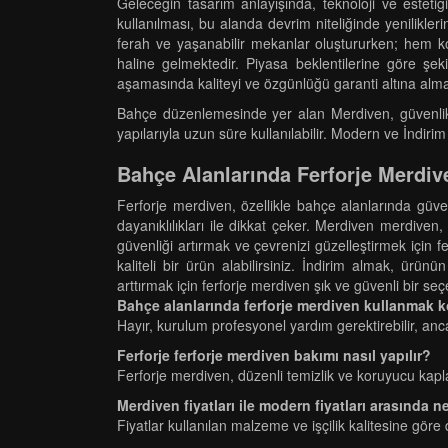
Geleceğin tasarım anlayışında, teknoloji ve estetiğ
kullanılması, bu alanda devrim niteliğinde yenilikl
ferah ve yaşanabilir mekanlar oluştururken; hem ko
haline gelmektedir. Piyasa beklentilerine göre şeki
aşamasında kaliteyi ve özgünlüğü garanti altına alma
Bahçe düzenlemesinde yer alan Merdiven, güvenlik s
yapılarıyla uzun süre kullanılabilir. Modern ve İndirim
Bahçe Alanlarında Ferforje Merdiv
Ferforje merdiven, özellikle bahçe alanlarında güven
dayanıklılıkları ile dikkat çeker. Merdiven merdiv
güvenliği artırmak ve çevrenizi güzelleştirmek için fe
kaliteli bir ürün alabilirsiniz. İndirim almak, ür
arttırmak için ferforje merdiven şık ve güvenli bir se
Bahçe alanlarında ferforje merdiven kullanmak k
Hayır, kurulum profesyonel yardım gerektirebilir, ancak
Ferforje ferforje merdiven bakımı nasıl yapılır?
Ferforje merdiven, düzenli temizlik ve koruyucu kapl
Merdiven fiyatları ile modern fiyatları arasında ne
Fiyatlar kullanılan malzeme ve işçilik kalitesine göre 