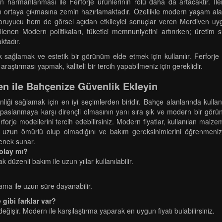
in harmanlanması ile Ferforje ürünlerinin rolü daha da artacaktır. İl
erin ortaya çıkmasına zemin hazırlamaktadır. Özellikle modern yaşam ala
ruyucu hem de görsel açıdan etkileyici sonuçlar veren Merdiven uygu
llenen Modern politikaları, tüketici memnuniyetini artırırken; üretim 
ktadır.
ağlamak ve estetik bir görünüm elde etmek için kullanılır. Ferforje 
 araştırması yapmak, kaliteli bir tercih yapabilmeniz için gereklidir.
en ile Bahçenize Güvenlik Ekleyin
liği sağlamak için en iyi seçimlerden biridir. Bahçe alanlarında kullana
en, paslanmaya karşı dirençli olmasının yanı sıra şık ve modern bir gö
rforje modellerini tercih edebilirsiniz. Modern fiyatlar, kullanılan malzem
ünün uzun ömürlü olup olmadığını ve bakım gereksinimlerini öğrenmeni
çenek sunar.
olay mı?
 düzenli bakım ile uzun yıllar kullanılabilir.
ama ile uzun süre dayanabilir.
 gibi farklar var?
değişir. Modern ile karşılaştırma yaparak en uygun fiyatı bulabilirsiniz.