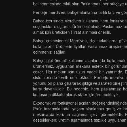
belirlenmesinde etkili olan Paslanmaz, her bütçeye 
Ferforje merdiven, bahçe alanlarına farklı tarz ve g
Bahçe içerisinde Merdiven kullanımı, hem fonksiyone
seçenekler oluşturur. Ürün seçiminde Paslanmaz belir
almak için üreticiden Fırsat alınması önerilir.
Bahçe çevresindeki Merdiven, dış mekanlarda güvenl
kullanılabilir. Ürünlerin fiyatları Paslanmaz araştırma
edinmenizi sağlar.
Bahçe gibi önemli kullanım alanlarında kullanmak ü
ürünlerimiz, uygulanan mekana estetik bir görünüm 
çeker. Her mekan için uzun vadeli bir yatırımdır.
sistemlerinde tercih edilmektedir. Ferforje merdiven
yönünü ön plana çıkararak şıklığı ve zarafeti birleşti
karşı dayanıklıdır. Bu nedenle, hem paslanmaz h
konusunu dikkate alarak sizler için üretmekteyiz.
Ekonomik ve fonksiyonel açıdan değerlendirildiğinde, 
Proje tasarımlarında, yaşam alanlarının geniş ve f
mekanlarda koruma sağlama işlevi görmektedir. Paza
desteklerken, üretim aşamasında titizlikle uygulanan 