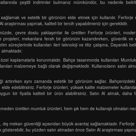
iyatlarında çeşitli indirimler bulmanız mümkündür, bu nedenle belirl
ğlamak ve estetik bir görünüm elde etmek için kullanılır. Ferforje m
 Al araştırması yapmak, kaliteli bir tercih yapabilmeniz için gereklidir.
nümüzde, çevre dostu yaklaşımlar ile üretilen Ferforje ürünleri, mo
 projeleri, mekanlara ferah bir görünüm kazandırırken, güvenlik ve
etim süreçlerinde kullanılan ileri teknoloji ve titiz çalışma, Dayanıkl
a almaktadır.
in özel kaplamalarla korunmalıdır. Bahçe tasarımında kullanılan Mumlu
llanılan malzemeye bağlı olarak değişmektedir. Kullanıcıların satın alm
nliği artırırken aynı zamanda estetik bir görünüm sağlar. Bahçenizd
e edebilirsiniz. Ferforje ürünleri, yüksek kalite malzemeler kullanılarak
uygun bir fiyatla kaliteli bir ürün alabilirsiniz. Satın Al almak, daha
den üretilen mumluk ürünleri, hem şık hem de kullanışlı olmaları nedeniyl
 dış mekan güvenliği açısından büyük avantaj sağlamaktadır. Ferforje 
ik gösterebilir, bu yüzden satın almadan önce Satın Al araştırması yapm