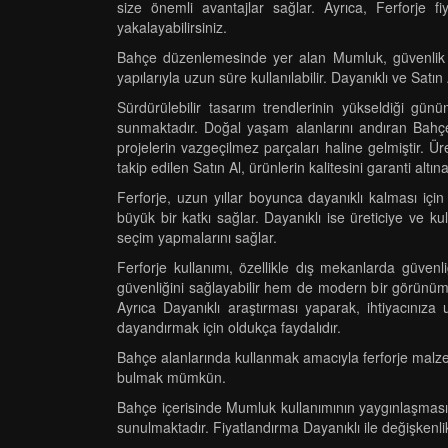
size önemli avantajlar sağlar. Ayrıca, Ferforje f
yakalayabilirsiniz.
Bahçe düzenlemesinde yer alan Mumluk, güvenlik sa
yapılarıyla uzun süre kullanılabilir. Dayanıklı ve Satın
Sürdürülebilir tasarım trendlerinin yükseldiği gü
sunmaktadır. Doğal yaşam alanlarını andıran Bahçe
projelerin vazgeçilmez parçaları haline gelmiştir. Ür
takip edilen Satın Al, ürünlerin kalitesini garanti altın
Ferforje, uzun yıllar boyunca dayanıklı kalması iç
büyük bir katkı sağlar. Dayanıklı ise üreticiye ve ku
seçim yapmalarını sağlar.
Ferforje kullanımı, özellikle dış mekanlarda güve
güvenliğini sağlayabilir hem de modern bir görünüm eld
Ayrıca Dayanıklı araştırması yaparak, ihtiyacınıza 
dayandırmak için oldukça faydalıdır.
Bahçe alanlarında kullanmak amacıyla ferforje malzeme
bulmak mümkün.
Bahçe içerisinde Mumluk kullanımının yaygınlaşması,
sunulmaktadır. Fiyatlandırma Dayanıklı ile değişkenl