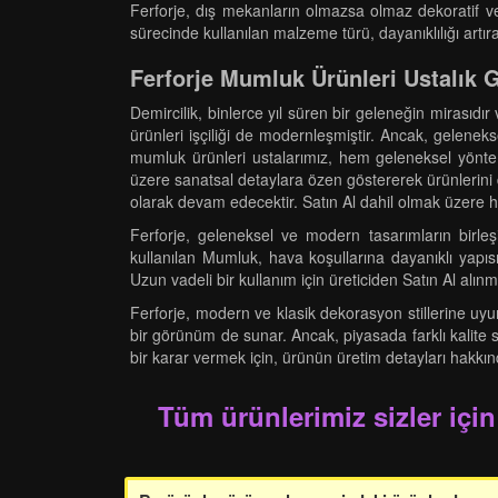
Ferforje, dış mekanların olmazsa olmaz dekoratif ve
sürecinde kullanılan malzeme türü, dayanıklılığı artır
Ferforje Mumluk Ürünleri Ustalık 
Demircilik, binlerce yıl süren bir geleneğin mirasıdı
ürünleri işçiliği de modernleşmiştir. Ancak, gelenekse
mumluk ürünleri ustalarımız, hem geleneksel yöntem
üzere sanatsal detaylara özen göstererek ürünlerini d
olarak devam edecektir. Satın Al dahil olmak üzere he
Ferforje, geleneksel ve modern tasarımların birleş
kullanılan Mumluk, hava koşullarına dayanıklı yapısı
Uzun vadeli bir kullanım için üreticiden Satın Al alınma
Ferforje, modern ve klasik dekorasyon stillerine uy
bir görünüm de sunar. Ancak, piyasada farklı kalite 
bir karar vermek için, ürünün üretim detayları hakkın
Tüm ürünlerimiz sizler için