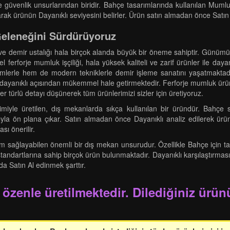
 güvenlik unsurlarından biridir. Bahçe tasarımlarında kullanılan Mumlu
arak ürünün Dayanıklı seviyesini belirler. Ürün satın almadan önce Satın 
Geleneğini Sürdürüyoruz
r ve demir ustalığı hala birçok alanda büyük bir öneme sahiptir. Günümüz
l ferforje mumluk işçiliği, hala yüksek kaliteli ve zarif ürünler ile daya
lerle hem de modern tekniklerle demir işleme sanatını yaşatmaktadır
ayanıklı açısından mükemmel hale getirmektedir. Ferforje mumluk ürünler
r türlü detayı düşünerek tüm ürünlerimizi sizler için üretiyoruz.
imiyle üretilen, dış mekanlarda sıkça kullanılan bir üründür. Bahçe sı
yla ön plana çıkar. Satın almadan önce Dayanıklı analiz edilerek ürünü
sı önerilir.
um sağlayabilen önemli bir dış mekan unsurudur. Özellikle Bahçe için t
standartlarına sahip birçok ürün bulunmaktadır. Dayanıklı karşılaştırm
da Satın Al edinmek şarttır.
 özenle üretilmektedir. Dilediğiniz ürünü