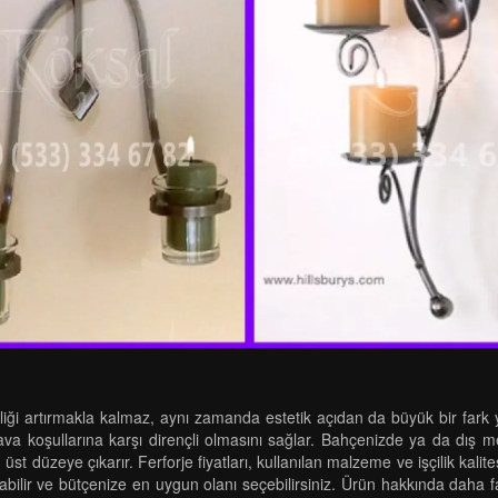
iği artırmakla kalmaz, aynı zamanda estetik açıdan da büyük bir fark ya
 hava koşullarına karşı dirençli olmasını sağlar. Bahçenizde ya da dış 
düzeye çıkarır. Ferforje fiyatları, kullanılan malzeme ve işçilik kalites
ştırabilir ve bütçenize en uygun olanı seçebilirsiniz. Ürün hakkında daha 