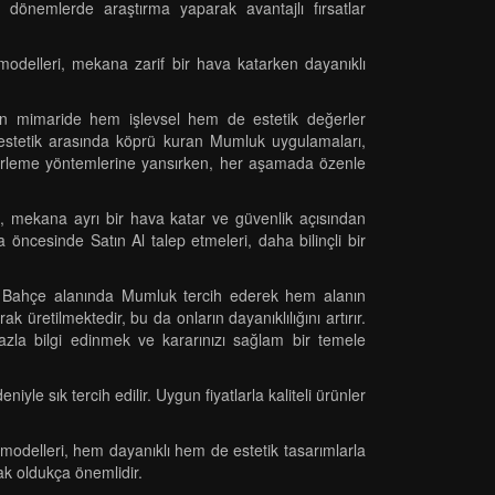
i dönemlerde araştırma yaparak avantajlı fırsatlar
odelleri, mekana zarif bir hava katarken dayanıklı
dern mimaride hem işlevsel hem de estetik değerler
 estetik arasında köprü kuran Mumluk uygulamaları,
ı belirleme yöntemlerine yansırken, her aşamada özenle
k, mekana ayrı bir hava katar ve güvenlik açısından
a öncesinde Satın Al talep etmeleri, daha bilinçli bir
eki Bahçe alanında Mumluk tercih ederek hem alanın
 üretilmektedir, bu da onların dayanıklılığını artırır.
 fazla bilgi edinmek ve kararınızı sağlam bir temele
e sık tercih edilir. Uygun fiyatlarla kaliteli ürünler
modelleri, hem dayanıklı hem de estetik tasarımlarla
ak oldukça önemlidir.