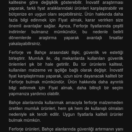
kalitesine göre değişiklik gösterebilir. İnovatif araştırması
yaparak, farklı fiyat aralıklarındaki ürünleri karşılaştırabilir ve
bütçenize en uygun olanı seçebilirsiniz. Ürün hakkında daha
fazla bilgi edinmek için Fiyat almak, karar verirken size
önemli avantajlar sağlar. Ayrıca, Ferforje fiyatlarında çeşitli
indirimler bulmanız mümkündür, bu nedenle belirli
dönemlerde araştırma yaparak avantajlı fırsatlar
yakalayabilirsiniz.
Ferforje ve Bahçe arasındaki ilişki, güvenlik ve estetiği
birleştirir. Mumluk ile, dış mekanlarda kullanılan güvenlik
önlemleri şık bir hale getirilir. Bu tür ürünlerin kalitesi,
kullanılan malzeme ve işçiliğe bağlı olarak değişir. İnovatif
fiyat karşılaştırması yaparak, uzun süre dayanacak kaliteli bir
Ferforje bulmak mümkündür. Ürün hakkında daha ayrıntılı
bilgi edinmek için Fiyat almak, daha bilinçli bir seçim
yapmanıza yardımcı olabilir.
Bahçe alanlarında kullanmak amacıyla ferforje malzemeden
üretilen mumluk ürünleri, hem şık hem de kullanışlı olmaları
nedeniyle sık tercih edilir. Uygun fiyatlarla kaliteli ürünler
bulmak mümkün.
Ferforje ürünleri, Bahçe alanlarında güvenliği artırmanın yanı