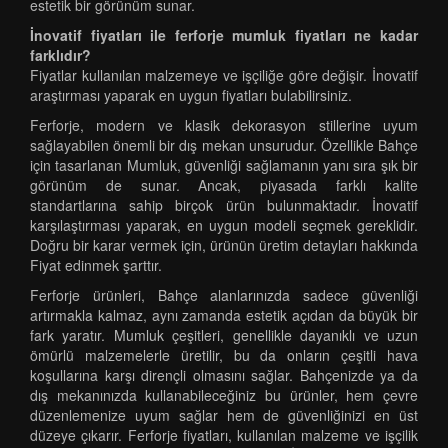
estetik bir görünüm sunar.
İnovatif fiyatları ile ferforje mumluk fiyatları ne kadar
farklıdır?
Fiyatlar kullanılan malzemeye ve işçiliğe göre değişir. İnovatif
araştırması yaparak en uygun fiyatları bulabilirsiniz.
Ferforje, modern ve klasik dekorasyon stillerine uyum
sağlayabilen önemli bir dış mekan unsurudur. Özellikle Bahçe
için tasarlanan Mumluk, güvenliği sağlamanın yanı sıra şık bir
görünüm de sunar. Ancak, piyasada farklı kalite
standartlarına sahip birçok ürün bulunmaktadır. İnovatif
karşılaştırması yaparak, en uygun modeli seçmek gereklidir.
Doğru bir karar vermek için, ürünün üretim detayları hakkında
Fiyat edinmek şarttır.
Ferforje ürünleri, Bahçe alanlarınızda sadece güvenliği
artırmakla kalmaz, aynı zamanda estetik açıdan da büyük bir
fark yaratır. Mumluk çeşitleri, genellikle dayanıklı ve uzun
ömürlü malzemelerle üretilir, bu da onların çeşitli hava
koşullarına karşı dirençli olmasını sağlar. Bahçenizde ya da
dış mekanınızda kullanabileceğiniz bu ürünler, hem çevre
düzenlemenize uyum sağlar hem de güvenliğinizi en üst
düzeye çıkarır. Ferforje fiyatları, kullanılan malzeme ve işçilik