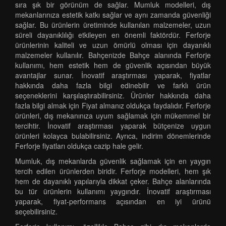
sıra şık bir görünüm de sağlar. Mumluk modelleri, dış
mekanlarınıza estetik katkı sağlar ve aynı zamanda güvenliği
sağlar. Bu ürünlerin üretiminde kullanılan malzemeler, uzun
süreli dayanıklılığı etkileyen en önemli faktördür. Ferforje
ürünlerinin kaliteli ve uzun ömürlü olması için dayanıklı
malzemeler kullanılır. Bahçenizde Bahçe alanında Ferforje
kullanımı, hem estetik hem de güvenlik açısından büyük
avantajlar sunar. İnovatif araştırması yaparak, fiyatlar
hakkında daha fazla bilgi edinebilir ve farklı ürün
seçeneklerini karşılaştırabilirsiniz. Ürünler hakkında daha
fazla bilgi almak için Fiyat almanız oldukça faydalıdır. Ferforje
ürünleri, dış mekanınıza uyum sağlamak için mükemmel bir
tercihtir. İnovatif araştırması yaparak bütçenize uygun
ürünleri kolayca bulabilirsiniz. Ayrıca, indirim dönemlerinde
Ferforje fiyatları oldukça cazip hale gelir.
Mumluk, dış mekanlarda güvenlik sağlamak için en yaygın
tercih edilen ürünlerden biridir. Ferforje modelleri, hem şık
hem de dayanıklı yapılarıyla dikkat çeker. Bahçe alanlarında
bu tür ürünlerin kullanımı yaygındır. İnovatif araştırması
yaparak, fiyat-performans açısından en iyi ürünü
seçebilirsiniz.