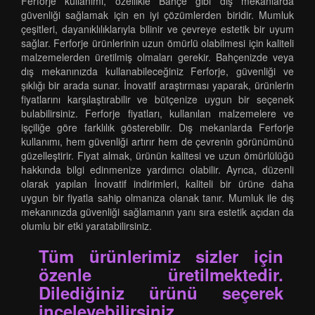
Ferforje kullanımı, özellikle Bahçe gibi dış mekanlarda
güvenliği sağlamak için en iyi çözümlerden biridir. Mumluk
çeşitleri, dayanıklılıklarıyla bilinir ve çevreye estetik bir uyum
sağlar. Ferforje ürünlerinin uzun ömürlü olabilmesi için kaliteli
malzemelerden üretilmiş olmaları gerekir. Bahçenizde veya
dış mekanınızda kullanabileceğiniz Ferforje, güvenliği ve
şıklığı bir arada sunar. İnovatif araştırması yaparak, ürünlerin
fiyatlarını karşılaştırabilir ve bütçenize uygun bir seçenek
bulabilirsiniz. Ferforje fiyatları, kullanılan malzemelere ve
işçiliğe göre farklılık gösterebilir. Dış mekanlarda Ferforje
kullanımı, hem güvenliği artırır hem de çevrenin görünümünü
güzelleştirir. Fiyat almak, ürünün kalitesi ve uzun ömürlülüğü
hakkında bilgi edinmenize yardımcı olabilir. Ayrıca, düzenli
olarak yapılan İnovatif indirimleri, kaliteli bir ürüne daha
uygun bir fiyatla sahip olmanıza olanak tanır. Mumluk ile dış
mekanınızda güvenliği sağlamanın yanı sıra estetik açıdan da
olumlu bir etki yaratabilirsiniz.
Tüm ürünlerimiz sizler için
özenle üretilmektedir.
Dilediğiniz ürünü seçerek
inceleyebilirsiniz.