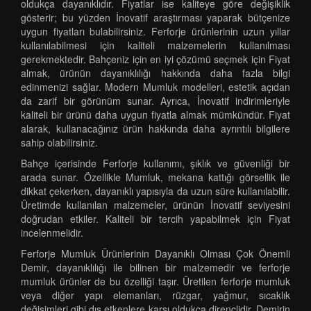
oldukça dayanıklıdır. Fiyatlar ise kaliteye göre değişiklik
gösterir; bu yüzden İnovatif araştırması yaparak bütçenize
uygun fiyatları bulabilirsiniz. Ferforje ürünlerinin uzun yıllar
kullanılabilmesi için kaliteli malzemelerin kullanılması
gerekmektedir. Bahçeniz için en iyi çözümü seçmek için Fiyat
almak, ürünün dayanıklılığı hakkında daha fazla bilgi
edinmenizi sağlar. Modern Mumluk modelleri, estetik açıdan
da zarif bir görünüm sunar. Ayrıca, İnovatif indirimleriyle
kaliteli bir ürünü daha uygun fiyatla almak mümkündür. Fiyat
alarak, kullanacağınız ürün hakkında daha ayrıntılı bilgilere
sahip olabilirsiniz.
Bahçe içerisinde Ferforje kullanımı, şıklık ve güvenliği bir
arada sunar. Özellikle Mumluk, mekana kattığı görsellik ile
dikkat çekerken, dayanıklı yapısıyla da uzun süre kullanılabilir.
Üretimde kullanılan malzemeler, ürünün İnovatif seviyesini
doğrudan etkiler. Kaliteli bir tercih yapabilmek için Fiyat
incelenmelidir.
Ferforje Mumluk Ürünlerinin Dayanıklı Olması Çok Önemli
Demir, dayanıklılığı ile bilinen bir malzemedir ve ferforje
mumluk ürünler de bu özelliği taşır. Üretilen ferforje mumluk
veya diğer yapı elemanları, rüzgar, yağmur, sıcaklık
değişimleri gibi dış etkenlere karşı oldukça dirençlidir. Demirin