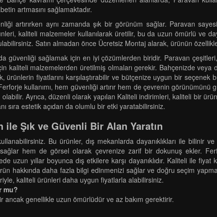
ekabetin artmasını sağlamaktadır.
nliği artırırken aynı zamanda şık bir görünüm sağlar. Paravan sayesinde
ri, kaliteli malzemeler kullanılarak üretilir, bu da uzun ömürlü ve daya
bulabilirsiniz. Satın almadan önce Ücretsiz Montaj alarak, ürünün özellikle
a güvenliği sağlamak için en iyi çözümlerden biridir. Paravan çeşitleri, 
çin kaliteli malzemelerden üretilmiş olmaları gerekir. Bahçenizde veya 
k, ürünlerin fiyatlarını karşılaştırabilir ve bütçenize uygun bir seçenek bu
da Ferforje kullanımı, hem güvenliği artırır hem de çevrenin görünümünü gü
bilir. Ayrıca, düzenli olarak yapılan Kaliteli indirimleri, kaliteli bir ür
sıra estetik açıdan da olumlu bir etki yaratabilirsiniz.
 ile Şık ve Güvenli Bir Alan Yaratın
ullanabilirsiniz. Bu ürünler, dış mekanlarda dayanıklıkları ile bilinir 
sağlar hem de görsel olarak çevrenize zarif bir dokunuş ekler. Ferf
 uzun yıllar boyunca dış etkilere karşı dayanıklıdır. Kaliteli ile fiyat 
, ürün hakkında daha fazla bilgi edinmenizi sağlar ve doğru seçim yapma
eriyle, kaliteli ürünleri daha uygun fiyatlarla alabilirsiniz.
or mu?
ir ancak genellikle uzun ömürlüdür ve az bakım gerektirir.