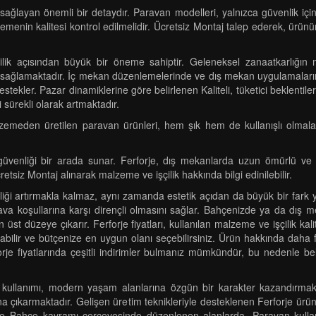
m sağlayan önemli bir detaydır. Paravan modelleri, yalnızca güvenlik 
alzemenin kalitesi kontrol edilmelidir. Ücretsiz Montaj talep ederek, ürün
lik açısından büyük bir öneme sahiptir. Geleneksel zanaatkarlığın 
um sağlamaktadır. İç mekan düzenlemelerinde ve dış mekan uygulamaların
kler. Pazar dinamiklerine göre belirlenen Kaliteli, tüketici beklentileri
 sürekli olarak artmaktadır.
meden üretilen paravan ürünleri, hem şık hem de kullanışlı olmaları ne
üvenliği bir arada sunar. Ferforje, dış mekanlarda uzun ömürlü ve day
etsiz Montaj alınarak malzeme ve işçilik hakkında bilgi edinilebilir.
iği artırmakla kalmaz, aynı zamanda estetik açıdan da büyük bir fark yar
 hava koşullarına karşı dirençli olmasını sağlar. Bahçenizde ya da dış 
 düzeye çıkarır. Ferforje fiyatları, kullanılan malzeme ve işçilik kalites
aştırabilir ve bütçenize en uygun olanı seçebilirsiniz. Ürün hakkında daha
orje fiyatlarında çeşitli indirimler bulmanız mümkündür, bu nedenle bel
 kullanımı, modern yaşam alanlarına özgün bir karakter kazandırmakt
na çıkarmaktadır. Gelişen üretim teknikleriyle desteklenen Ferforje ürü
kle Bahçe kavramı çerçevesinde düzenlenen alanlarda, Paravan kullanı