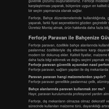
güvenlik çözümü oluşturabilirsiniz. Ferforje modeller
karşılaştırması yaparak, bütçenize uygun en kaliteli 
bir seçim yapmanıza olanak sağlar.
Ferforje, Bahçe düzenlemelerinde kullanıldığında, gü
yaparak, farklı fiyat seçeneklerini gözden geçirebilir
Ücretsiz Montaj almak, ürün hakkında daha fazla bilg
Ferforje Paravan ile Bahçenize Güv
Ferforje paravan, özellikle bahçe alanlarında kullanı
paslanmaz özellikleriyle dış etkenlere karşı dayanı
modern bir dokunuş ekler. Kaliteli fiyatlar, malzeme k
daha fazla bilgi edinmek ve doğru seçimi yapmak müm
Ferforje paravan güvenlik açısından nasıl perfo
Ferforje paravan, sağlam yapıları ile dış mekanlarda 
Paravan paravan hangi malzemelerden yapılır?
Ferforje paravan genellikle paslanmaz çelik, alüminy
Bahçe alanlarında paravan kullanmak zor mu?
Hayır, paravan kurulumunda profesyonel yardım alma
Ferforje, dış mekanların olmazsa olmaz dekoratif ve
sürecinde kullanılan malzeme türü, dayanıklılığı artır