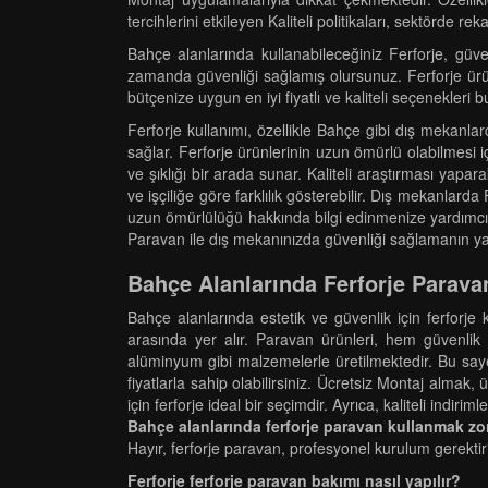
tercihlerini etkileyen Kaliteli politikaları, sektörde r
Bahçe alanlarında kullanabileceğiniz Ferforje, güve
zamanda güvenliği sağlamış olursunuz. Ferforje ürünle
bütçenize uygun en iyi fiyatlı ve kaliteli seçenekleri 
Ferforje kullanımı, özellikle Bahçe gibi dış mekanlard
sağlar. Ferforje ürünlerinin uzun ömürlü olabilmesi i
ve şıklığı bir arada sunar. Kaliteli araştırması yapara
ve işçiliğe göre farklılık gösterebilir. Dış mekanlar
uzun ömürlülüğü hakkında bilgi edinmenize yardımcı ola
Paravan ile dış mekanınızda güvenliği sağlamanın yanı 
Bahçe Alanlarında Ferforje Paravan
Bahçe alanlarında estetik ve güvenlik için ferforje k
arasında yer alır. Paravan ürünleri, hem güvenlik 
alüminyum gibi malzemelerle üretilmektedir. Bu sayede
fiyatlarla sahip olabilirsiniz. Ücretsiz Montaj almak
için ferforje ideal bir seçimdir. Ayrıca, kaliteli indiriml
Bahçe alanlarında ferforje paravan kullanmak z
Hayır, ferforje paravan, profesyonel kurulum gerektir
Ferforje ferforje paravan bakımı nasıl yapılır?