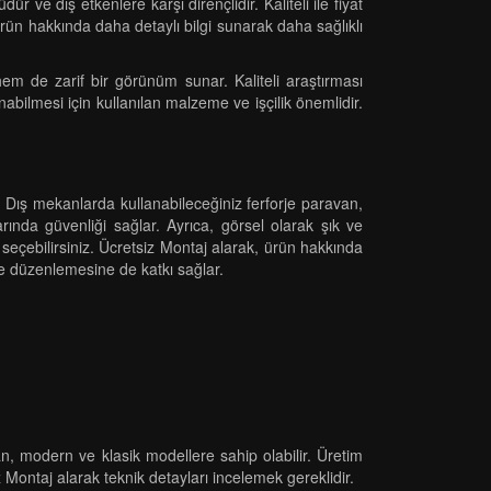
ve dış etkenlere karşı dirençlidir. Kaliteli ile fiyat
ürün hakkında daha detaylı bilgi sunarak daha sağlıklı
 hem de zarif bir görünüm sunar. Kaliteli araştırması
nabilmesi için kullanılan malzeme ve işçilik önemlidir.
r. Dış mekanlarda kullanabileceğiniz ferforje paravan,
rında güvenliği sağlar. Ayrıca, görsel olarak şık ve
n seçebilirsiniz. Ücretsiz Montaj alarak, ürün hakkında
e düzenlemesine de katkı sağlar.
n, modern ve klasik modellere sahip olabilir. Üretim
z Montaj alarak teknik detayları incelemek gereklidir.