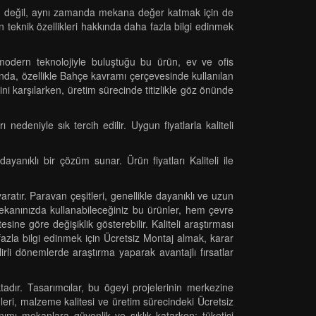
için değil, aynı zamanda mekana değer katmak için de
ün teknik özellikleri hakkında daha fazla bilgi edinmek
modern teknolojiyle buluştuğu bu ürün, ev ve ofis
da, özellikle Bahçe kavramı çerçevesinde kullanılan
ni karşılarken, üretim sürecinde titizlikle göz önünde
deniyle sık tercih edilir. Uygun fiyatlarla kaliteli
anıklı bir çözüm sunar. Ürün fiyatları Kaliteli ile
atır. Paravan çeşitleri, genellikle dayanıklı ve uzun
mekanınızda kullanabileceğiniz bu ürünler, hem çevre
ine göre değişiklik gösterebilir. Kaliteli araştırması
 fazla bilgi edinmek için Ücretsiz Montaj almak, karar
irli dönemlerde araştırma yaparak avantajlı fırsatlar
adır. Tasarımcılar, bu ögeyi projelerinin merkezine
nleri, malzeme kalitesi ve üretim sürecindeki Ücretsiz
mı mekanlara güvenlik ve şıklık katarken; tüketici