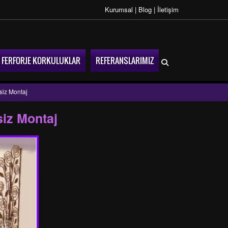
Kurumsal
|
Blog
|
İletişim
FERFORJE KORKULUKLAR
REFERANSLARIMIZ
siz Montaj
siz Montaj