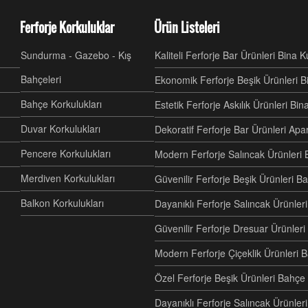
Ferforje Korkuluklar
Ürün Listeleri
Sundurma - Gazebo - Kış
Kaliteli Ferforje Bar Ürünleri Bina 
Bahçeleri
Ekonomik Ferforje Beşik Ürünleri B
Bahçe Korkulukları
Estetik Ferforje Askılık Ürünleri Bi
Duvar Korkulukları
Dekoratif Ferforje Bar Ürünleri Ap
Pencere Korkulukları
Modern Ferforje Salıncak Ürünleri 
Merdiven Korkulukları
Güvenilir Ferforje Beşik Ürünleri B
Balkon Korkulukları
Dayanıklı Ferforje Salıncak Ürünl
Güvenilir Ferforje Dresuar Ürünler
Modern Ferforje Çiçeklik Ürünleri 
Özel Ferforje Beşik Ürünleri Bahç
Dayanıklı Ferforje Salıncak Ürünle