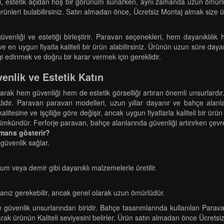
i, estetik açıdan hoş bir görünüm sunarken, aynı zamanda uzun ömürlüdür 
ürünleri bulabilirsiniz. Satın almadan önce, Ücretsiz Montaj almak size 
venliği ve estetiği birleştirir. Paravan seçenekleri, hem dayanıklılık
 ve en uygun fiyatla kaliteli bir ürün alabilirsiniz. Ürünün uzun süre daya
i edinmek ve doğru bir karar vermek için gereklidir.
enlik ve Estetik Katın
larak hem güvenliği hem de estetik görselliği artıran önemli unsurlardı
klıdır. Paravan paravan modelleri, uzun yıllar dayanır ve bahçe alanla
alitesine ve işçiliğe göre değişir, ancak uygun fiyatlarla kaliteli bir ürü
kündür. Ferforje paravan, bahçe alanlarında güvenliği artırırken çevr
rmans gösterir?
güvenlik sağlar.
um veya demir gibi dayanıklı malzemelerle üretilir.
nız gerekebilir, ancak genel olarak uzun ömürlüdür.
 güvenlik unsurlarından biridir. Bahçe tasarımlarında kullanılan Parava
arak ürünün Kaliteli seviyesini belirler. Ürün satın almadan önce Ücretsi