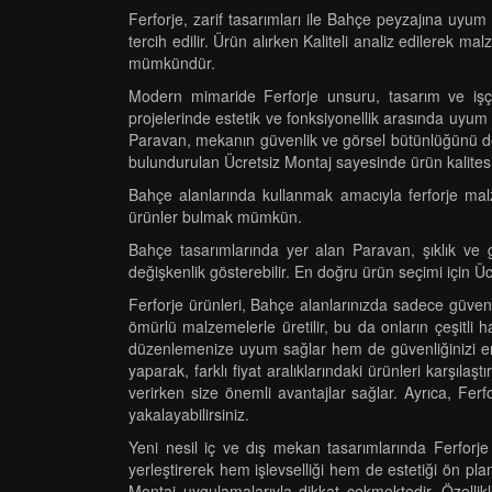
Ferforje, zarif tasarımları ile Bahçe peyzajına uyu
tercih edilir. Ürün alırken Kaliteli analiz edilerek m
mümkündür.
Modern mimaride Ferforje unsuru, tasarım ve işçi
projelerinde estetik ve fonksiyonellik arasında uy
Paravan, mekanın güvenlik ve görsel bütünlüğünü deste
bulundurulan Ücretsiz Montaj sayesinde ürün kalitesi
Bahçe alanlarında kullanmak amacıyla ferforje malze
ürünler bulmak mümkün.
Bahçe tasarımlarında yer alan Paravan, şıklık ve g
değişkenlik gösterebilir. En doğru ürün seçimi için Ücr
Ferforje ürünleri, Bahçe alanlarınızda sadece güvenl
ömürlü malzemelerle üretilir, bu da onların çeşitli
düzenlemenize uyum sağlar hem de güvenliğinizi en üst
yaparak, farklı fiyat aralıklarındaki ürünleri karşıl
verirken size önemli avantajlar sağlar. Ayrıca, Ferf
yakalayabilirsiniz.
Yeni nesil iç ve dış mekan tasarımlarında Ferforje
yerleştirerek hem işlevselliği hem de estetiği ön pla
Montaj uygulamalarıyla dikkat çekmektedir. Özelli