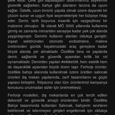
şıklık katar. Çelik gibi sapasağlam tasarımlarımız sayesinde
güvenlik sağlarken, bahçe gibi alanların tarzına da uyum
sağlar. Üstelik, uzun ömürlü yapıda olmak üzere dayanıklı bir
çözüm sunar ve uygun fiyat seçenekleriyle her bütçeye hitap
eder. Demir, tarih boyunca insanlık için vazgeçilmez bir
malzeme olmuştur. İlk olarak MÖ 3000 yıllarında kullanıma
girmiş ve zamanla mimariden sanayiye kadar pek çok alanda
yaygınlaşmıştır. Demirin kullanım alanları oldukça geniştir;
inşaat sektöründen otomotiv endüstrisine, makine
üretiminden günlük hayatımızdaki araç gereçlere kadar
birçok alanda yer almaktadır. Özellikle bina ve yapılarda
demir, sağlamlık ve güvenlik açısından kritik bir rol
oynamaktadır. Demirden yapılan #etkiket3#, hem estetik hem
de dayanıklılık açısından büyük önem taşır. Ferforje ürünler,
özellikle bahçe alanında kullanılmak üzere üretilen salıncak
ürünleri dış mekan yapılarında, zarif tasarımlarını ve güçlü
yapısını birleştirir. İhtiyacınız olan tüm ürünlerimizi kampanya
konusunu unutmadan sizler için üretmekteyiz.
Ferforje modelleri, dış mekanlarda en çok tercih edilen
dekoratif ve güvenlik amaçlı ürünlerden biridir. Özellikle
Bahçe tasarımında kullanılan Salıncak, bahçenin sınırlarını
belirlemek ve istenmeyen girişleri engellemek için oldukça