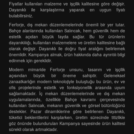
Fiyatlar kullanılan malzeme ve işçilik kalitesine göre değişir.
Dayanıklı ile karşılaştırma yaparak en uygun fiyatı
bulabilirsiniz.
Ferforje, dış mekan düzenlemelerinde önemli bir yer tutar.
Bahçe alanlarında kullanılan Salıncak, hem güvenlik hem de
estetik açıdan büyük fayda sağlar. Bu tür ürünlerin
dayanıklılığı, kullanılan malzemelere ve üretim kalitesine bağlı
olarak değişir. Dayanıklı ile doğru fiyat aralığını belirlemek
önemlidir. Kampanya almak, ürün hakkında daha ayrıntılı bilgi
edinmek için gereklidir.
Modern mimaride Ferforje unsuru, tasarım ve işçilik
açısından büyük bir öneme sahiptir. Geleneksel
zanaatkarlığın modern teknolojiyle buluştuğu bu ürün, ev ve
ofis projelerinde estetik ve fonksiyonellik arasında uyum
sağlamaktadır. İç mekan düzenlemelerinde ve dış mekan
uygulamalarında, özellikle Bahçe kavramı çerçevesinde
kullanılan Salıncak, mekanın güvenlik ve görsel bütünlüğünü
destekler. Pazar dinamiklerine göre belirlenen Dayanıklı,
tüketici beklentilerini karşılarken, üretim sürecinde titizlikle
göz önünde bulundurulan Kampanya sayesinde ürün kalitesi
sürekli olarak artmaktadır.