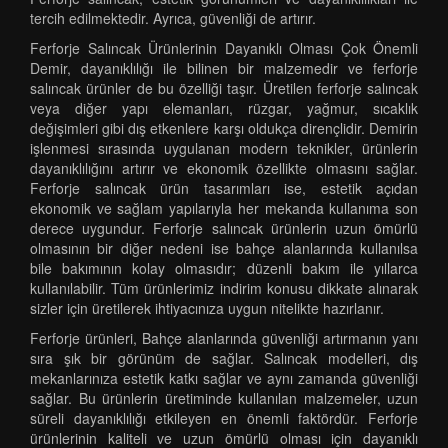
tercih edilmektedir. Ayrıca, güvenliği de artırır.
Ferforje Salıncak Ürünlerinin Dayanıklı Olması Çok Önemli
Demir, dayanıklılığı ile bilinen bir malzemedir ve ferforje
salıncak ürünler de bu özelliği taşır. Üretilen ferforje salıncak
veya diğer yapı elemanları, rüzgar, yağmur, sıcaklık
değişimleri gibi dış etkenlere karşı oldukça dirençlidir. Demirin
işlenmesi sırasında uygulanan modern teknikler, ürünlerin
dayanıklılığını artırır ve ekonomik özellikte olmasını sağlar.
Ferforje salıncak ürün tasarımları ise, estetik açıdan
ekonomik ve sağlam yapılarıyla her mekanda kullanıma son
derece uygundur. Ferforje salıncak ürünlerin uzun ömürlü
olmasının bir diğer nedeni ise bahçe alanlarında kullanılsa
bile bakımının kolay olmasıdır; düzenli bakım ile yıllarca
kullanılabilir. Tüm ürünlerimiz indirim konusu dikkate alınarak
sizler için üretilerek ihtiyacınıza uygun nitelikte hazırlanır.
Ferforje ürünleri, Bahçe alanlarında güvenliği artırmanın yanı
sıra şık bir görünüm de sağlar. Salıncak modelleri, dış
mekanlarınıza estetik katkı sağlar ve aynı zamanda güvenliği
sağlar. Bu ürünlerin üretiminde kullanılan malzemeler, uzun
süreli dayanıklılığı etkileyen en önemli faktördür. Ferforje
ürünlerinin kaliteli ve uzun ömürlü olması için dayanıklı