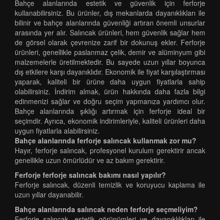
Bahçe alanlarında estetik ve güvenlik için ferforje
kullanabilirsiniz. Bu ürünler, dış mekanlarda dayanıklıkları ile
bilinir ve bahçe alanlarında güvenliği artıran önemli unsurlar
arasında yer alır. Salıncak ürünleri, hem güvenlik sağlar hem
de görsel olarak çevrenize zarif bir dokunuş ekler. Ferforje
ürünleri, genellikle paslanmaz çelik, demir ve alüminyum gibi
malzemelerle üretilmektedir. Bu sayede uzun yıllar boyunca
dış etkilere karşı dayanıklıdır. Ekonomik ile fiyat karşılaştırması
yaparak, kaliteli bir ürüne daha uygun fiyatlarla sahip
olabilirsiniz. İndirim almak, ürün hakkında daha fazla bilgi
edinmenizi sağlar ve doğru seçim yapmanıza yardımcı olur.
Bahçe alanlarında şıklığı artırmak için ferforje ideal bir
seçimdir. Ayrıca, ekonomik indirimleriyle, kaliteli ürünleri daha
uygun fiyatlarla alabilirsiniz.
Bahçe alanlarında ferforje salıncak kullanmak zor mu?
Hayır, ferforje salıncak, profesyonel kurulum gerektirir ancak
genellikle uzun ömürlüdür ve az bakım gerektirir.
Ferforje ferforje salıncak bakımı nasıl yapılır?
Ferforje salıncak, düzenli temizlik ve koruyucu kaplama ile
uzun yıllar dayanabilir.
Bahçe alanlarında salıncak neden ferforje seçmeliyim?
Ferforje salıncak, estetik görünümleri ve dayanıklılıkları ile