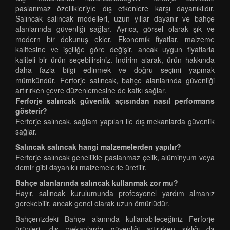
paslanmaz özellikleriyle dış etkenlere karşı dayanıklıdır.
Salıncak salıncak modelleri, uzun yıllar dayanır ve bahçe
alanlarında güvenliği sağlar. Ayrıca, görsel olarak şık ve
modern bir dokunuş ekler. Ekonomik fiyatlar, malzeme
kalitesine ve işçiliğe göre değişir, ancak uygun fiyatlarla
kaliteli bir ürün seçebilirsiniz. İndirim alarak, ürün hakkında
daha fazla bilgi edinmek ve doğru seçimi yapmak
mümkündür. Ferforje salıncak, bahçe alanlarında güvenliği
artırırken çevre düzenlemesine de katkı sağlar.
Ferforje salıncak güvenlik açısından nasıl performans
gösterir?
Ferforje salıncak, sağlam yapıları ile dış mekanlarda güvenlik
sağlar.
Salıncak salıncak hangi malzemelerden yapılır?
Ferforje salıncak genellikle paslanmaz çelik, alüminyum veya
demir gibi dayanıklı malzemelerle üretilir.
Bahçe alanlarında salıncak kullanmak zor mu?
Hayır, salıncak kurulumunda profesyonel yardım almanız
gerekebilir, ancak genel olarak uzun ömürlüdür.
Bahçenizdeki Bahçe alanında kullanabileceğiniz Ferforje
ürünleri, dış mekanlarda güvenliği artırırken şıklığı da