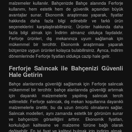
malzemeler kullanılır. Bahçenizde Bahçe alanında Ferforje
kullanımı, hem estetik hem de güvenlik açısından büyük
avantajlar sunar. Ekonomik araştırması yaparak, fiyatlar
hakkında daha fazla bilgi edinebilir ve farklı ürün
seçeneklerini karşılaştırabilirsiniz. Ürünler hakkında daha
fazla bilgi almak için İndirim almanız oldukça faydalıdır.
Ferforje ürünleri, dış mekanınıza uyum sağlamak için
mükemmel bir tercihtir. Ekonomik araştırması yaparak
bütçenize uygun ürünleri kolayca bulabilirsiniz. Ayrıca, indirim
dönemlerinde Ferforje fiyatları oldukça cazip hale gelir.
Ferforje Salıncak ile Bahçenizi Güvenli
Hale Getirin
Bahçe alanlarında güvenliği sağlamak için Ferforje salıncak
mükemmel bir tercihtir. bahçe alanlarında güvenliği artırmak
için dayanıklı malzemelerle yapılmış salıncak tercih
edilmelidir. Ferforje salıncak, dış mekan koşullarına dayanıklı
malzemelerle üretilir, bu da uzun ömürlü olmalarını sağlar.
Salıncak modelleri, aynı zamanda estetik bir görünüm sunar
ve bahçenizin görselliğini arttırır. Ekonomik fiyatları,
korkuluğun kalitesine ve malzeme türüne bağlı olarak
değişebilir. En iyi fiyat ve kaliteyi bulmak için indirim almak,