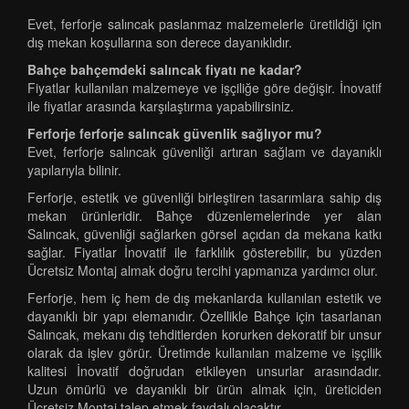
Evet, ferforje salıncak paslanmaz malzemelerle üretildiği için
dış mekan koşullarına son derece dayanıklıdır.
Bahçe bahçemdeki salıncak fiyatı ne kadar?
Fiyatlar kullanılan malzemeye ve işçiliğe göre değişir. İnovatif
ile fiyatlar arasında karşılaştırma yapabilirsiniz.
Ferforje ferforje salıncak güvenlik sağlıyor mu?
Evet, ferforje salıncak güvenliği artıran sağlam ve dayanıklı
yapılarıyla bilinir.
Ferforje, estetik ve güvenliği birleştiren tasarımlara sahip dış
mekan ürünleridir. Bahçe düzenlemelerinde yer alan
Salıncak, güvenliği sağlarken görsel açıdan da mekana katkı
sağlar. Fiyatlar İnovatif ile farklılık gösterebilir, bu yüzden
Ücretsiz Montaj almak doğru tercihi yapmanıza yardımcı olur.
Ferforje, hem iç hem de dış mekanlarda kullanılan estetik ve
dayanıklı bir yapı elemanıdır. Özellikle Bahçe için tasarlanan
Salıncak, mekanı dış tehditlerden korurken dekoratif bir unsur
olarak da işlev görür. Üretimde kullanılan malzeme ve işçilik
kalitesi İnovatif doğrudan etkileyen unsurlar arasındadır.
Uzun ömürlü ve dayanıklı bir ürün almak için, üreticiden
Ücretsiz Montaj talep etmek faydalı olacaktır.