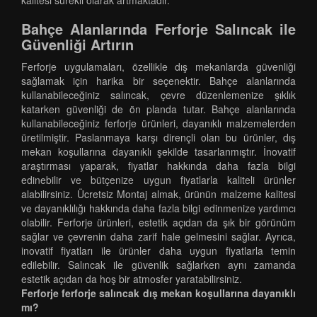
kalitesi sürekli olarak artmaktadır.
Bahçe Alanlarında Ferforje Salıncak ile
Güvenliği Artırın
Ferforje uygulamaları, özellikle dış mekanlarda güvenliği
sağlamak için harika bir seçenektir. Bahçe alanlarında
kullanabileceğiniz salıncak, çevre düzenlemenize şıklık
katarken güvenliği de ön planda tutar. Bahçe alanlarında
kullanabileceğiniz ferforje ürünleri, dayanıklı malzemelerden
üretilmiştir. Paslanmaya karşı dirençli olan bu ürünler, dış
mekan koşullarına dayanıklı şekilde tasarlanmıştır. İnovatif
araştırması yaparak, fiyatlar hakkında daha fazla bilgi
edinebilir ve bütçenize uygun fiyatlarla kaliteli ürünler
alabilirsiniz. Ücretsiz Montaj almak, ürünün malzeme kalitesi
ve dayanıklılığı hakkında daha fazla bilgi edinmenize yardımcı
olabilir. Ferforje ürünleri, estetik açıdan da şık bir görünüm
sağlar ve çevrenin daha zarif hale gelmesini sağlar. Ayrıca,
inovatif fiyatları ile ürünler daha uygun fiyatlarla temin
edilebilir. Salıncak ile güvenlik sağlarken aynı zamanda
estetik açıdan da hoş bir atmosfer yaratabilirsiniz.
Ferforje ferforje salıncak dış mekan koşullarına dayanıklı
mı?