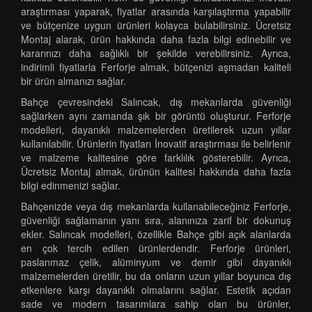
araştırması yaparak, fiyatlar arasında karşılaştırma yapabilir
ve bütçenize uygun ürünleri kolayca bulabilirsiniz. Ücretsiz
Montaj alarak, ürün hakkında daha fazla bilgi edinebilir ve
kararınızı daha sağlıklı bir şekilde verebilirsiniz. Ayrıca,
indirimli fiyatlarla Ferforje almak, bütçenizi aşmadan kaliteli
bir ürün almanızı sağlar.
Bahçe çevresindeki Salıncak, dış mekanlarda güvenliği
sağlarken aynı zamanda şık bir görüntü oluşturur. Ferforje
modelleri, dayanıklı malzemelerden üretilerek uzun yıllar
kullanılabilir. Ürünlerin fiyatları İnovatif araştırması ile belirlenir
ve malzeme kalitesine göre farklılık gösterebilir. Ayrıca,
Ücretsiz Montaj almak, ürünün kalitesi hakkında daha fazla
bilgi edinmenizi sağlar.
Bahçenizde veya dış mekanlarda kullanabileceğiniz Ferforje,
güvenliği sağlamanın yanı sıra, alanınıza zarif bir dokunuş
ekler. Salıncak modelleri, özellikle Bahçe gibi açık alanlarda
en çok tercih edilen ürünlerdendir. Ferforje ürünleri,
paslanmaz çelik, alüminyum ve demir gibi dayanıklı
malzemelerden üretilir, bu da onların uzun yıllar boyunca dış
etkenlere karşı dayanıklı olmalarını sağlar. Estetik açıdan
sade ve modern tasarımlara sahip olan bu ürünler,