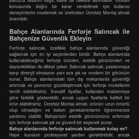
yalnızca tasarım değil, kalite de dikkate alınmalıdır. İnovatif
konusunda doğru bir karar verebilmek için kullanıcı
deneyimlerini incelemek ve üreticiden Ücretsiz Montaj almak
önemlidir.
Bahçe Alanlarında Ferforje Salıncak ile
Bahçenize Güvenlik Ekleyin
Ferforje salıncak, özellikle bahçe alanlarında güvenliği
sağlamak için en iyi seçimlerden biridir. Bahçe alanlarında
kullanabileceğiniz ferforje ürünleri, estetik görünümleri ve
dayanıklılıkları ile dikkat çeker. Salıncak salıncak, paslanmaya
karşı dirençli olmasının yanı sıra şık ve modern bir görünüm
sunar. Bahçe alanlarındaki tüm dış mekanlarda güvenliği
artırmak ve çevrenizi güzelleştirmek için ferforje modellerini
tercih edebilirsiniz. İnovatif fiyatlar, kullanılan malzemeye
göre farklılık gösterebilir, ancak uygun fiyatlarla kaliteli bir
ürün alabilirsiniz. Ücretsiz Montaj almak, ürünün uzun ömürlü
olup olmadığını ve bakım gereksinimlerini öğrenmenize
yardımcı olabilir. Bahçenizin estetik görünümünü arttırmak
için ferforje salıncak şık ve güvenli bir seçenek sunar.
Bahçe alanlarında ferforje salıncak kullanmak kolay mı?
Hayır, kurulum profesyonel yardım gerektirebilir, ancak