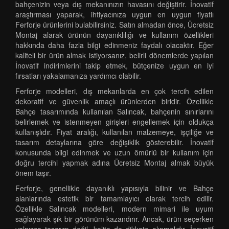
bahçenizin veya dış mekanınızın havasını değiştirir. İnovatif
araştırması yaparak, ihtiyacınıza uygun en uygun fiyatlı
Ferforje ürünlerini bulabilirsiniz. Satın almadan önce, Ücretsiz
Montaj alarak ürünün dayanıklılığı ve kullanım özellikleri
hakkında daha fazla bilgi edinmeniz faydalı olacaktır. Eğer
kaliteli bir ürün almak istiyorsanız, belirli dönemlerde yapılan
İnovatif indirimlerini takip etmek, bütçenize uygun en iyi
fırsatları yakalamanıza yardımcı olabilir.
Ferforje modelleri, dış mekanlarda en çok tercih edilen
dekoratif ve güvenlik amaçlı ürünlerden biridir. Özellikle
Bahçe tasarımında kullanılan Salıncak, bahçenin sınırlarını
belirlemek ve istenmeyen girişleri engellemek için oldukça
kullanışlıdır. Fiyat aralığı, kullanılan malzemeye, işçiliğe ve
tasarım detaylarına göre değişiklik gösterebilir. İnovatif
konusunda bilgi edinmek ve uzun ömürlü bir kullanım için
doğru tercihi yapmak adına Ücretsiz Montaj almak büyük
önem taşır.
Ferforje, genellikle dayanıklı yapısıyla bilinir ve Bahçe
alanlarında estetik bir tamamlayıcı olarak tercih edilir.
Özellikle Salıncak modelleri, modern mimari ile uyum
sağlayarak şık bir görünüm kazandırır. Ancak, ürün seçerken