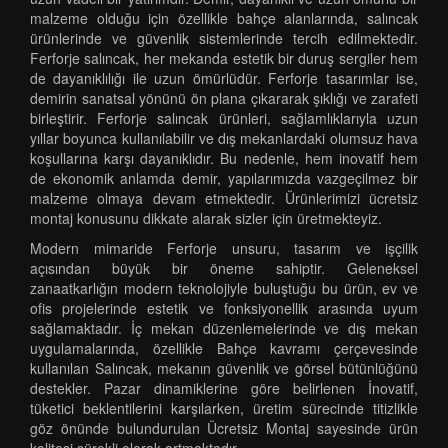
malzeme olduğu için özellikle bahçe alanlarında, salıncak
ürünlerinde ve güvenlik sistemlerinde tercih edilmektedir.
Ferforje salıncak, her mekanda estetik bir duruş sergiler hem
de dayanıklılığı ile uzun ömürlüdür. Ferforje tasarımlar ise,
demirin sanatsal yönünü ön plana çıkararak şıklığı ve zarafeti
birleştirir. Ferforje salıncak ürünleri, sağlamlıklarıyla uzun
yıllar boyunca kullanılabilir ve dış mekanlardaki olumsuz hava
koşullarına karşı dayanıklıdır. Bu nedenle, hem inovatif hem
de ekonomik anlamda demir, yapılarımızda vazgeçilmez bir
malzeme olmaya devam etmektedir. Ürünlerimizi ücretsiz
montaj konusunu dikkate alarak sizler için üretmekteyiz.
Modern mimaride Ferforje unsuru, tasarım ve işçilik
açısından büyük bir öneme sahiptir. Geleneksel
zanaatkarlığın modern teknolojiyle buluştuğu bu ürün, ev ve
ofis projelerinde estetik ve fonksiyonellik arasında uyum
sağlamaktadır. İç mekan düzenlemelerinde ve dış mekan
uygulamalarında, özellikle Bahçe kavramı çerçevesinde
kullanılan Salıncak, mekanın güvenlik ve görsel bütünlüğünü
destekler. Pazar dinamiklerine göre belirlenen İnovatif,
tüketici beklentilerini karşılarken, üretim sürecinde titizlikle
göz önünde bulundurulan Ücretsiz Montaj sayesinde ürün