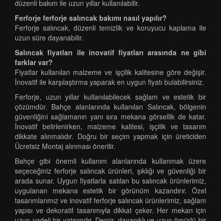
düzenli bakım ile uzun yıllar kullanılabilir.
Ferforje ferforje salıncak bakımı nasıl yapılır?
Ferforje salıncak, düzenli temizlik ve koruyucu kaplama ile
uzun süre dayanabilir.
Salıncak fiyatları ile inovatif fiyatları arasında ne gibi
farklar var?
Fiyatlar kullanılan malzeme ve işçilik kalitesine göre değişir.
İnovatif ile karşılaştırma yaparak en uygun fiyatı bulabilirsiniz.
Ferforje, uzun yıllar kullanılabilecek sağlam ve estetik bir
çözümdür. Bahçe alanlarında kullanılan Salıncak, bölgenin
güvenliğini sağlamanın yanı sıra mekana görsellik de katar.
İnovatif belirlenirken, malzeme kalitesi, işçilik ve tasarım
dikkate alınmalıdır. Doğru bir seçim yapmak için üreticiden
Ücretsiz Montaj alınması önerilir.
Bahçe gibi önemli kullanım alanlarında kullanmak üzere
seçeceğiniz ferforje salıncak ürünleri, şıklığı ve güvenliği bir
arada sunar. Uygun fiyatlarla satılan bu salıncak ürünlerimiz,
uygulanan mekana estetik bir görünüm kazandırır. Özel
tasarımlarımız ve inovatif ferforje salıncak ürünlerimiz, sağlam
yapısı ve dekoratif tasarımıyla dikkat çeker. Her mekan için
uzun vadeli bir yatırımdır. Demir, dayanıklı ve uzun ömürlü bir