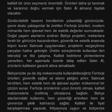
kaliteli bir ürün seçmeniz önemlidir. Ürünleri daha iyi tanımak
ve kararınızı doğru vermek için Satın Al almanız faydalı
olacaktır.
Sürdürülebilir tasarım trendlerinin yükseldiği günümüzde,
çevre dostu yaklaşımlar ile üretilen Ferforje ürünleri, modern
mimaride hem işlevsel hem de estetik değerler sunmaktadır.
Doğal yaşam alanlarını andıran Bahçe projeleri, mekanlara
ferah bir görünüm kazandırırken, güvenlik ve estetik arasında
köprü kuran Salıncak uygulamaları, projelerin vazgeçilmez
parçaları haline gelmiştir. Üretim süreçlerinde kullanılan ileri
teknoloji ve titiz çalışma, Kaliteli belirleme yöntemlerine
yansırken, her aşamada özenle takip edilen Satın Al,
ürünlerin kalitesini garanti altına almaktadır.
Bahçenizde ya da dış mekanınızda kullanabileceğiniz Ferforje
ürünleri, güvenlik sağlar ve alanın şıklığını artırır. Salıncak
tercihleri, hem estetik hem de işlevsel açıdan mükemmel bir
çözüm sunar. Ferforje ürünlerinin uzun ömürlü olması, kaliteli
malzemelerle üretilmiş olmalarına bağlıdır. Bahçe
alanlarındaki kullanımı, hem güvenliği artırırken hem de
çevrenize şıklık katmanızı sağlar. Kaliteli ile fiyat
karşılaştırması yaparak, ihtiyacınıza uygun ve bütçenize