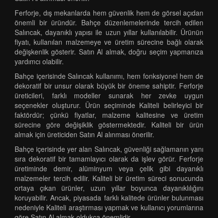
Ferforje, dış mekanlarda hem güvenlik hem de görsel açıdan
önemli bir üründür. Bahçe düzenlemelerinde tercih edilen
Salıncak, dayanıklı yapısı ile uzun yıllar kullanılabilir. Ürünün
fiyatı, kullanılan malzemeye ve üretim sürecine bağlı olarak
değişkenlik gösterir. Satın Al almak, doğru seçim yapmanıza
yardımcı olabilir.
Bahçe içerisinde Salıncak kullanımı, hem fonksiyonel hem de
dekoratif bir unsur olarak büyük bir öneme sahiptir. Ferforje
üreticileri, farklı modeller sunarak her zevke uygun
seçenekler oluşturur. Ürün seçiminde Kaliteli belirleyici bir
faktördür; çünkü fiyatlar, malzeme kalitesine ve üretim
sürecine göre değişiklik göstermektedir. Kaliteli bir ürün
almak için üreticiden Satın Al alınması önerilir.
Bahçe içerisinde yer alan Salıncak, güvenliği sağlamanın yanı
sıra dekoratif bir tamamlayıcı olarak da işlev görür. Ferforje
üretiminde demir, alüminyum veya çelik gibi dayanıklı
malzemeler tercih edilir. Kaliteli bir üretim süreci sonucunda
ortaya çıkan ürünler, uzun yıllar boyunca dayanıklılığını
koruyabilir. Ancak, piyasada farklı kalitede ürünler bulunması
nedeniyle Kaliteli araştırması yapmak ve kullanıcı yorumlarına
göre Satın Al almak oldukça önemlidir.