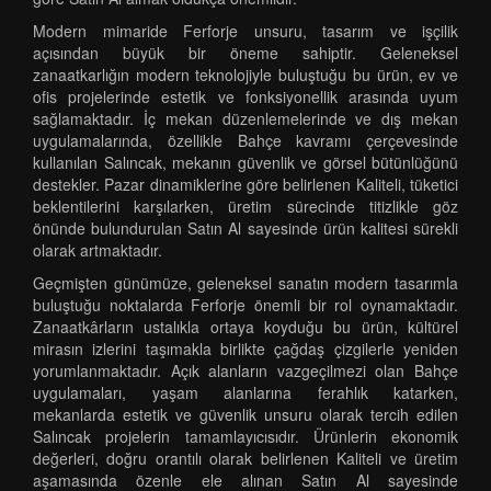
Modern mimaride Ferforje unsuru, tasarım ve işçilik
açısından büyük bir öneme sahiptir. Geleneksel
zanaatkarlığın modern teknolojiyle buluştuğu bu ürün, ev ve
ofis projelerinde estetik ve fonksiyonellik arasında uyum
sağlamaktadır. İç mekan düzenlemelerinde ve dış mekan
uygulamalarında, özellikle Bahçe kavramı çerçevesinde
kullanılan Salıncak, mekanın güvenlik ve görsel bütünlüğünü
destekler. Pazar dinamiklerine göre belirlenen Kaliteli, tüketici
beklentilerini karşılarken, üretim sürecinde titizlikle göz
önünde bulundurulan Satın Al sayesinde ürün kalitesi sürekli
olarak artmaktadır.
Geçmişten günümüze, geleneksel sanatın modern tasarımla
buluştuğu noktalarda Ferforje önemli bir rol oynamaktadır.
Zanaatkârların ustalıkla ortaya koyduğu bu ürün, kültürel
mirasın izlerini taşımakla birlikte çağdaş çizgilerle yeniden
yorumlanmaktadır. Açık alanların vazgeçilmezi olan Bahçe
uygulamaları, yaşam alanlarına ferahlık katarken,
mekanlarda estetik ve güvenlik unsuru olarak tercih edilen
Salıncak projelerin tamamlayıcısıdır. Ürünlerin ekonomik
değerleri, doğru orantılı olarak belirlenen Kaliteli ve üretim
aşamasında özenle ele alınan Satın Al sayesinde