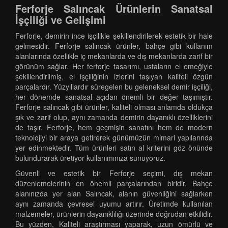
Ferforje Salıncak Ürünlerin Sanatsal
İşçiliği ve Gelişimi
Ferforje, demirin ince işçilikle şekillendirilerek estetik bir hale
gelmesidir. Ferforje salıncak ürünler, bahçe gibi kullanım
alanlarında özellikle iç mekanlarda ve dış mekanlarda zarif bir
görünüm sağlar. Her ferforje tasarımı, ustaların el emeğiyle
şekillendirilmiş, el işçiliğinin izlerini taşıyan kaliteli özgün
parçalardır. Yüzyıllardır süregelen bu geleneksel demir işçiliği,
her dönemde sanatsal açıdan önemli bir değer taşımıştır.
Ferforje salıncak gibi ürünler, kaliteli olması anlamda oldukça
şık ve zarif olup, aynı zamanda demirin dayanıklı özelliklerini
de taşır. Ferforje, hem geçmişin sanatını hem de modern
teknolojiyi bir araya getirerek günümüzün mimari yapılarında
yer edinmektedir. Tüm ürünleri satın al kriterini göz önünde
bulundurarak üretiyor kullanımınıza sunuyoruz.
Güvenli ve estetik bir Ferforje seçimi, dış mekan
düzenlemelerinin en önemli parçalarından biridir. Bahçe
alanınızda yer alan Salıncak, alanın güvenliğini sağlarken
aynı zamanda çevresel uyumu artırır. Üretimde kullanılan
malzemeler, ürünlerin dayanıklılığı üzerinde doğrudan etkilidir.
Bu yüzden, Kaliteli araştırması yaparak, uzun ömürlü ve