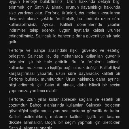
uygun Ferforje bulabilirsiniz. Ürün hakkında detaylı bilgi
edinmek için Satın Al almak, ürünün dayanıklılığı hakkında
size yardımcı olur. Ferforje ürünleri, dış mekan koşullarına
dayanıklı olacak şekilde üretilmiştir, bu nedenle uzun süre
kullanabilirsiniz. Ayrıca, Kaliteli dönemlerinde yapılan
indirimleri takip ederek, uygun fiyatlarla kaliteli ürünler
edinebilirsiniz. Salıncak ile bahçeniz daha güvenli ve şık hale
gelir.
Ferforje ve Bahçe arasındaki ilişki, güvenlik ve estetiği
birleştirir. Salıncak ile, dış mekanlarda kullanılan güvenlik
önlemleri şık bir hale getirilir. Bu tür ürünlerin kalitesi,
kullanılan malzeme ve işçiliğe bağlı olarak değişir. Kaliteli fiyat
karşılaştırması yaparak, uzun süre dayanacak kaliteli bir
Ferforje bulmak mümkündür. Ürün hakkında daha ayrıntılı
bilgi edinmek için Satın Al almak, daha bilinçli bir seçim
yapmanıza yardımcı olabilir.
Ferforje, uzun yıllar kullanılabilecek sağlam ve estetik bir
çözümdür. Bahçe alanlarında kullanılan Salıncak, bölgenin
güvenliğini sağlamanın yanı sıra mekana görsellik de katar.
Kaliteli belirlenirken, malzeme kalitesi, işçilik ve tasarım
dikkate alınmalıdır. Doğru bir seçim yapmak için üreticiden
Satın Al alınması önerilir.