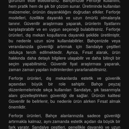
görünüm elde edebilirsiniz. Bahçenizde Ferforje kullanımı,
hem pratik hem de şık bir çözüm sunar. Üretiminde kullanılan
malzemeler, ürünün dayanıklılığını doğrudan etkiler. Ferforje
modelleri, özellikle dayanıklı ve uzun ömürlü olmalarıyla
tanınır. Güvenilir araştırması yaparak, ürünlerin fiyatlarını
karşılaştırabilir ve en uygun seçeneği bulabilirsiniz. Ferforje
ürünleri, dış mekan koşullarına dayanıklı şekilde üretilmiştir,
bu nedenle uzun süre kullanılabilirler. Bahçenizde veya
verandanızda güvenliği artırmak için Sandalye çeşitleri
oldukça tercih edilmektedir. Ayrıca, Fırsat alarak, ürün
hakkında daha detaylı bilgilere ulaşabilir ve daha bilinçli bir
seçim yapabilirsiniz. Güvenilir fiyat araştırması yaparak,
zaman zaman yapılan indirimlerden yararlanabilirsiniz.
Ferforje ürünleri, dış mekanlarda estetik ve güvenlik
açısından büyük bir role sahiptir. Bahçe peyzaj
düzenlemelerinde sıkça kullanılan Sandalye, şık tasarımıyla
alanı güzelleştirirken güvenliği de sağlar. Ürünün kalitesi
Güvenilir ile belirlenir, bu nedenle ürün alırken Fırsat almak
önemlidir.
Ferforje ürünleri, Bahçe alanlarınızda sadece güvenliği
artırmakla kalmaz, aynı zamanda estetik açıdan da büyük bir
fark yaratır. Sandalye çeşitleri, genellikle dayanıklı ve uzun