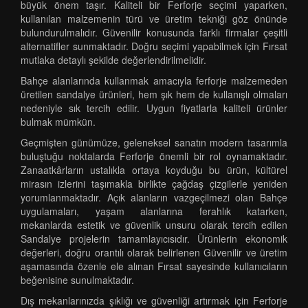
büyük önem taşır. Kaliteli bir Ferforje seçimi yaparken,
kullanılan malzemenin türü ve üretim tekniği göz önünde
bulundurulmalıdır. Güvenilir konusunda farklı firmalar çeşitli
alternatifler sunmaktadır. Doğru seçimi yapabilmek için Fırsat
mutlaka detaylı şekilde değerlendirilmelidir.
Bahçe alanlarında kullanmak amacıyla ferforje malzemeden
üretilen sandalye ürünleri, hem şık hem de kullanışlı olmaları
nedeniyle sık tercih edilir. Uygun fiyatlarla kaliteli ürünler
bulmak mümkün.
Geçmişten günümüze, geleneksel sanatın modern tasarımla
buluştuğu noktalarda Ferforje önemli bir rol oynamaktadır.
Zanaatkârların ustalıkla ortaya koyduğu bu ürün, kültürel
mirasın izlerini taşımakla birlikte çağdaş çizgilerle yeniden
yorumlanmaktadır. Açık alanların vazgeçilmezi olan Bahçe
uygulamaları, yaşam alanlarına ferahlık katarken,
mekanlarda estetik ve güvenlik unsuru olarak tercih edilen
Sandalye projelerin tamamlayıcısıdır. Ürünlerin ekonomik
değerleri, doğru orantılı olarak belirlenen Güvenilir ve üretim
aşamasında özenle ele alınan Fırsat sayesinde kullanıcıların
beğenisine sunulmaktadır.
Dış mekanlarınızda şıklığı ve güvenliği artırmak için Ferforje