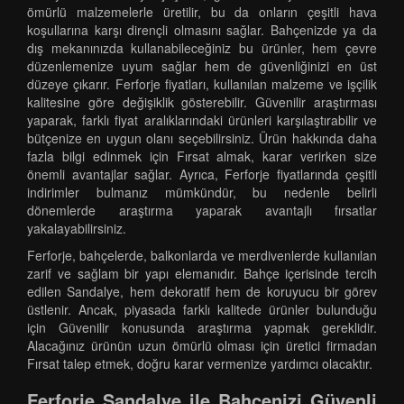
ömürlü malzemelerle üretilir, bu da onların çeşitli hava
koşullarına karşı dirençli olmasını sağlar. Bahçenizde ya da
dış mekanınızda kullanabileceğiniz bu ürünler, hem çevre
düzenlemenize uyum sağlar hem de güvenliğinizi en üst
düzeye çıkarır. Ferforje fiyatları, kullanılan malzeme ve işçilik
kalitesine göre değişiklik gösterebilir. Güvenilir araştırması
yaparak, farklı fiyat aralıklarındaki ürünleri karşılaştırabilir ve
bütçenize en uygun olanı seçebilirsiniz. Ürün hakkında daha
fazla bilgi edinmek için Fırsat almak, karar verirken size
önemli avantajlar sağlar. Ayrıca, Ferforje fiyatlarında çeşitli
indirimler bulmanız mümkündür, bu nedenle belirli
dönemlerde araştırma yaparak avantajlı fırsatlar
yakalayabilirsiniz.
Ferforje, bahçelerde, balkonlarda ve merdivenlerde kullanılan
zarif ve sağlam bir yapı elemanıdır. Bahçe içerisinde tercih
edilen Sandalye, hem dekoratif hem de koruyucu bir görev
üstlenir. Ancak, piyasada farklı kalitede ürünler bulunduğu
için Güvenilir konusunda araştırma yapmak gereklidir.
Alacağınız ürünün uzun ömürlü olması için üretici firmadan
Fırsat talep etmek, doğru karar vermenize yardımcı olacaktır.
Ferforje Sandalye ile Bahçenizi Güvenli