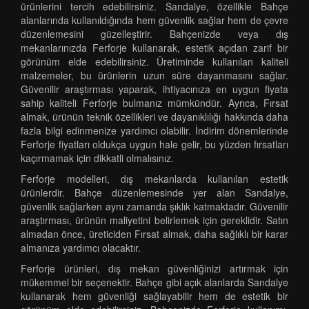
ürünlerini tercih edebilirsiniz. Sandalye, özellikle Bahçe
alanlarında kullanıldığında hem güvenlik sağlar hem de çevre
düzenlemesini güzelleştirir. Bahçenizde veya dış
mekanlarınızda Ferforje kullanarak, estetik açıdan zarif bir
görünüm elde edebilirsiniz. Üretiminde kullanılan kaliteli
malzemeler, bu ürünlerin uzun süre dayanmasını sağlar.
Güvenilir araştırması yaparak, ihtiyacınıza en uygun fiyata
sahip kaliteli Ferforje bulmanız mümkündür. Ayrıca, Fırsat
almak, ürünün teknik özellikleri ve dayanıklılığı hakkında daha
fazla bilgi edinmenize yardımcı olabilir. İndirim dönemlerinde
Ferforje fiyatları oldukça uygun hale gelir, bu yüzden fırsatları
kaçırmamak için dikkatli olmalısınız.
Ferforje modelleri, dış mekanlarda kullanılan estetik
ürünlerdir. Bahçe düzenlemesinde yer alan Sandalye,
güvenlik sağlarken aynı zamanda şıklık katmaktadır. Güvenilir
araştırması, ürünün maliyetini belirlemek için gereklidir. Satın
almadan önce, üreticiden Fırsat almak, daha sağlıklı bir karar
almanıza yardımcı olacaktır.
Ferforje ürünleri, dış mekan güvenliğinizi artırmak için
mükemmel bir seçenektir. Bahçe gibi açık alanlarda Sandalye
kullanarak hem güvenliği sağlayabilir hem de estetik bir