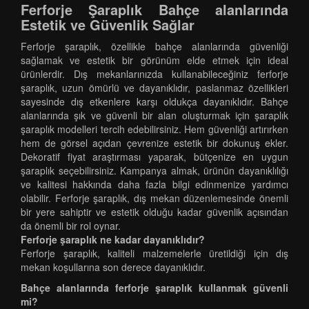
Ferforje Şaraplık Bahçe alanlarında
Estetik ve Güvenlik Sağlar
Ferforje şaraplık, özellikle bahçe alanlarında güvenliği
sağlamak ve estetik bir görünüm elde etmek için ideal
ürünlerdir. Dış mekanlarınızda kullanabileceğiniz ferforje
şaraplık, uzun ömürlü ve dayanıklıdır, paslanmaz özellikleri
sayesinde dış etkenlere karşı oldukça dayanıklıdır. Bahçe
alanlarında şık ve güvenli bir alan oluşturmak için şaraplık
şaraplık modelleri tercih edebilirsiniz. Hem güvenliği artırırken
hem de görsel açıdan çevrenize estetik bir dokunuş ekler.
Dekoratif fiyat araştırması yaparak, bütçenize en uygun
şaraplık seçebilirsiniz. Kampanya almak, ürünün dayanıklılığı
ve kalitesi hakkında daha fazla bilgi edinmenize yardımcı
olabilir. Ferforje şaraplık, dış mekan düzenlemesinde önemli
bir yere sahiptir ve estetik olduğu kadar güvenlik açısından
da önemli bir rol oynar.
Ferforje şaraplık ne kadar dayanıklıdır?
Ferforje şaraplık, kaliteli malzemelerle üretildiği için dış
mekan koşullarına son derece dayanıklıdır.
Bahçe alanlarında ferforje şaraplık kullanmak güvenli
mi?