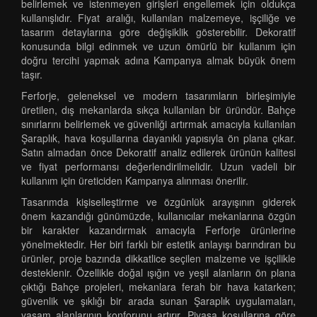
belirlemek ve istenmeyen girişleri engellemek için oldukça
kullanışlıdır. Fiyat aralığı, kullanılan malzemeye, işçiliğe ve
tasarım detaylarına göre değişiklik gösterebilir. Dekoratif
konusunda bilgi edinmek ve uzun ömürlü bir kullanım için
doğru tercihi yapmak adına Kampanya almak büyük önem
taşır.
Ferforje, geleneksel ve modern tasarımların birleşimiyle
üretilen, dış mekanlarda sıkça kullanılan bir üründür. Bahçe
sınırlarını belirlemek ve güvenliği artırmak amacıyla kullanılan
Şaraplık, hava koşullarına dayanıklı yapısıyla ön plana çıkar.
Satın almadan önce Dekoratif analiz edilerek ürünün kalitesi
ve fiyat performansı değerlendirilmelidir. Uzun vadeli bir
kullanım için üreticiden Kampanya alınması önerilir.
Tasarımda kişiselleştirme ve özgünlük arayışının giderek
önem kazandığı günümüzde, kullanıcılar mekanlarına özgün
bir karakter kazandırmak amacıyla Ferforje ürünlerine
yönelmektedir. Her biri farklı bir estetik anlayışı barındıran bu
ürünler, proje bazında dikkatlice seçilen malzeme ve işçilikle
desteklenir. Özellikle doğal ışığın ve yeşil alanların ön plana
çıktığı Bahçe projeleri, mekanlara ferah bir hava katarken;
güvenlik ve şıklığı bir arada sunan Şaraplık uygulamaları,
yaşam alanlarının konforunu artırır. Piyasa koşullarına göre