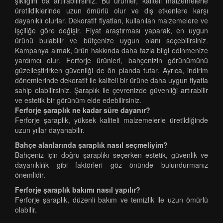
şıklığını da artırabilirsiniz. Bu ürünler, kaliteli malzemelerle
üretildiklerinde uzun ömürlü olur ve dış etkenlere karşı
dayanıklı olurlar. Dekoratif fiyatları, kullanılan malzemelere ve
işçiliğe göre değişir. Fiyat araştırması yaparak, en uygun
ürünü bulabilir ve bütçenize uygun olanı seçebilirsiniz.
Kampanya almak, ürün hakkında daha fazla bilgi edinmenize
yardımcı olur. Ferforje ürünleri, bahçenizin görünümünü
güzelleştirirken güvenliği de ön planda tutar. Ayrıca, indirim
dönemlerinde dekoratif ile kaliteli bir ürüne daha uygun fiyatla
sahip olabilirsiniz. Şaraplık ile çevrenizde güvenliği artırabilir
ve estetik bir görünüm elde edebilirsiniz.
Ferforje şaraplık ne kadar süre dayanır?
Ferforje şaraplık, yüksek kaliteli malzemelerle üretildiğinde
uzun yıllar dayanabilir.
Bahçe alanlarında şaraplık nasıl seçmeliyim?
Bahçeniz için doğru şaraplıkı seçerken estetik, güvenlik ve
dayanıklılık gibi faktörleri göz önünde bulundurmanız
önemlidir.
Ferforje şaraplık bakımı nasıl yapılır?
Ferforje şaraplık, düzenli bakım ve temizlik ile uzun ömürlü
olabilir.