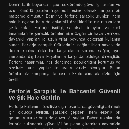
Demir, tarih boyunca inşaat sektöründe güvenliği artıran ve
uzun ömürlü yapılar inşa edilmesine olanak tanıyan bir
malzeme olmuştur. Demir ve ferforje şaraplık ürünleri, hem
estetik açıdan hem de dekoratif özellikleri ile dış mekanlara
şıklık katar. Ferforje işçiliği, sanatsal detayları ve zarif
tasarımları ile şaraplık ürünlerimize özgün bir hava verirken,
dayanıklı yapıları ile uzun yıllar boyunca dekoratif kullanım
sunar. Ferforje şaraplık ürünlerimiz, sağlamlıkları sayesinde
deforme olma risklerine karşı ekstra koruma sağlar, aynı
zamanda dış hava koşullarına karşı da oldukça dirençlidir.
Ferforje tasarımlar, her dönemde popülerliğini korumuş ve
özellikle tarihi yapılar ile uyum içinde olmuştur. Bütün
ürünlerimiz kampanya konusu dikkate alınarak sizler için
üretilir.
Ferforje Şaraplık ile Bahçenizi Güvenli
ve Şık Hale Getirin
Ferforje kullanımı, özellikle dış mekanlarda güvenliği artırmak
için oldukça etkilidir. şaraplık çeşitleri, hem estetik bir
görünüm sunar hem de güvenliği sağlar. Bahçe alanlarında
ferforje kullanarak, güvenliği ön plana çıkarırken çevrenizin