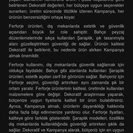
belirlenen Dekoratif değerleri, her bütçeye uygun seçenekler
sunarken; üretim sürecinde titizlikle izlenen Kampanya, her
ürünün benzersizliğini ortaya koyar.
Ferforje ürünleri, dış mekanlarda estetik ve güvenlik
açısından büyük bir role sahiptir. Bahçe peyzaj
düzenlemelerinde sıkça kullanılan Şaraplık, şık tasarımıyla
alanı güzelleştirirken güvenliği de sağlar. Ürünün kalitesi
Dekoratif ile belirlenir, bu nedenle ürün alırken Kampanya
almak önemlidir.
Ferforje kullanımı, dış mekanlarda güvenlik sağlamak için
oldukça faydalıdır. Bahçe gibi alanlarda kullanılan Şaraplık
ürünleri, estetik açıdan zarif bir görünüm sağlar. Bahçeniz için
Ferforje seçimi, güvenliği artırırken aynı zamanda şık bir
ortam yaratır. Ferforje ürünlerinin kalitesi, üretimde kullanılan
malzemelere göre değişir. Dekoratif araştırması yaparak,
bütçenize uygun fiyatlarla kaliteli bir ürün bulabilirsiniz.
Ayrıca, Kampanya almak, ürünlerin dayanıklılığı hakkında
daha fazla bilgi edinmenize yardımcı olur. Ferforje fiyatları,
kaliteye göre farklılık gösterebilir. Şaraplık modelleri, özellikle
dış mekanlarda kullanıldığında güvenliği artırırken şıklık da
sağlar. Dekoratif ve Kampanya alarak, bütçeniz için en uygun