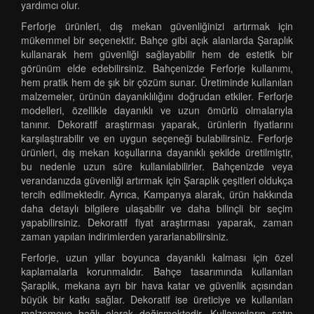
yardımcı olur.
Ferforje ürünleri, dış mekan güvenliğinizi artırmak için
mükemmel bir seçenektir. Bahçe gibi açık alanlarda Şaraplık
kullanarak hem güvenliği sağlayabilir hem de estetik bir
görünüm elde edebilirsiniz. Bahçenizde Ferforje kullanımı,
hem pratik hem de şık bir çözüm sunar. Üretiminde kullanılan
malzemeler, ürünün dayanıklılığını doğrudan etkiler. Ferforje
modelleri, özellikle dayanıklı ve uzun ömürlü olmalarıyla
tanınır. Dekoratif araştırması yaparak, ürünlerin fiyatlarını
karşılaştırabilir ve en uygun seçeneği bulabilirsiniz. Ferforje
ürünleri, dış mekan koşullarına dayanıklı şekilde üretilmiştir,
bu nedenle uzun süre kullanılabilirler. Bahçenizde veya
verandanızda güvenliği artırmak için Şaraplık çeşitleri oldukça
tercih edilmektedir. Ayrıca, Kampanya alarak, ürün hakkında
daha detaylı bilgilere ulaşabilir ve daha bilinçli bir seçim
yapabilirsiniz. Dekoratif fiyat araştırması yaparak, zaman
zaman yapılan indirimlerden yararlanabilirsiniz.
Ferforje, uzun yıllar boyunca dayanıklı kalması için özel
kaplamalarla korunmalıdır. Bahçe tasarımında kullanılan
Şaraplık, mekana ayrı bir hava katar ve güvenlik açısından
büyük bir katkı sağlar. Dekoratif ise üreticiye ve kullanılan
malzemeye bağlı olarak değişmektedir. Kullanıcıların satın