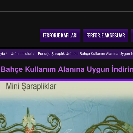
FERFORJE KAPILARI
FERFORJE AKSESUAR
yfa
/
Ürün Listeleri
/
Ferforje Şaraplık Ürünleri Bahçe Kullanım Alanına Uygun İ
i Bahçe Kullanım Alanına Uygun İndiri