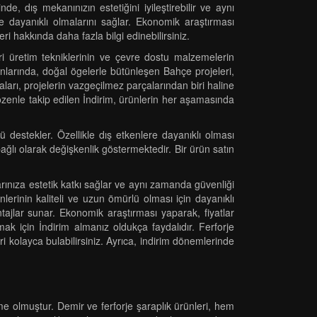
e, dış mekanınızın estetiğini iyileştirebilir ve aynı
e dayanıklı olmalarını sağlar. Ekonomik araştırması
eri hakkında daha fazla bilgi edinebilirsiniz.
eri üretim tekniklerinin ve çevre dostu malzemelerin
nlarında, doğal ögelerle bütünleşen Bahçe projeleri,
arı, projelerin vazgeçilmez parçalarından biri haline
 özenle takip edilen İndirim, ürünlerin her aşamasında
estekler. Özellikle dış etkenlere dayanıklı olması
ğlı olarak değişkenlik göstermektedir. Bir ürün satın
arınıza estetik katkı sağlar ve aynı zamanda güvenliği
nlerinin kaliteli ve uzun ömürlü olması için dayanıklı
ajlar sunar. Ekonomik araştırması yaparak, fiyatlar
lmak için İndirim almanız oldukça faydalıdır. Ferforje
kolayca bulabilirsiniz. Ayrıca, indirim dönemlerinde
e olmuştur. Demir ve ferforje şaraplık ürünleri, hem