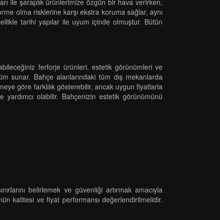
ları ile şaraplık ürünlerimize özgün bir hava verirken,
forme olma risklerine karşı ekstra koruma sağlar, aynı
likle tarihi yapılar ile uyum içinde olmuştur. Bütün
bileceğiniz ferforje ürünleri, estetik görünümleri ve
rünüm sunar. Bahçe alanlarındaki tüm dış mekanlarda
meye göre farklılık gösterebilir, ancak uygun fiyatlarla
ze yardımcı olabilir. Bahçenizin estetik görünümünü
nırlarını belirlemek ve güvenliği artırmak amacıyla
n kalitesi ve fiyat performansı değerlendirilmelidir.