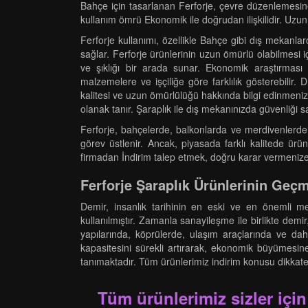
Bahçe için tasarlanan Ferforje, çevre düzenlemesine 
kullanım ömrü Ekonomik ile doğrudan ilişkilidir. Uzun s
Ferforje kullanımı, özellikle Bahçe gibi dış mekanlard
sağlar. Ferforje ürünlerinin uzun ömürlü olabilmesi i
ve şıklığı bir arada sunar. Ekonomik araştırması yap
malzemelere ve işçiliğe göre farklılık gösterebilir
kalitesi ve uzun ömürlülüğü hakkında bilgi edinmenize 
olanak tanır. Şaraplık ile dış mekanınızda güvenliği sa
Ferforje, bahçelerde, balkonlarda ve merdivenlerde 
görev üstlenir. Ancak, piyasada farklı kalitede ür
firmadan İndirim talep etmek, doğru karar vermenize 
Ferforje Şaraplık Ürünlerinin Ge
Demir, insanlık tarihinin en eski ve en önemli me
kullanılmıştır. Zamanla sanayileşme ile birlikte dem
yapılarında, köprülerde, ulaşım araçlarında ve da
kapasitesini sürekli artırarak, ekonomik büyümesine
tanımaktadır. Tüm ürünlerimiz indirim konusu dikkate al
Tüm ürünlerimiz sizler için