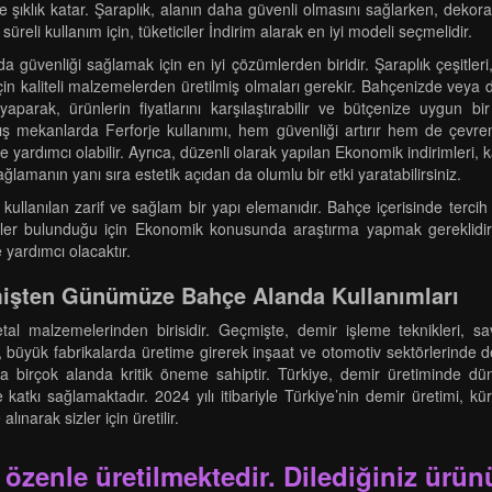
şıklık katar. Şaraplık, alanın daha güvenli olmasını sağlarken, dekorat
üreli kullanım için, tüketiciler İndirim alarak en iyi modeli seçmelidir.
a güvenliği sağlamak için en iyi çözümlerden biridir. Şaraplık çeşitleri, 
çin kaliteli malzemelerden üretilmiş olmaları gerekir. Bahçenizde veya 
arak, ürünlerin fiyatlarını karşılaştırabilir ve bütçenize uygun bir s
. Dış mekanlarda Ferforje kullanımı, hem güvenliği artırır hem de çevr
yardımcı olabilir. Ayrıca, düzenli olarak yapılan Ekonomik indirimleri, k
ğlamanın yanı sıra estetik açıdan da olumlu bir etki yaratabilirsiniz.
kullanılan zarif ve sağlam bir yapı elemanıdır. Bahçe içerisinde terci
ünler bulunduğu için Ekonomik konusunda araştırma yapmak gereklidir
yardımcı olacaktır.
çmişten Günümüze Bahçe Alanda Kullanımları
tal malzemelerinden birisidir. Geçmişte, demir işleme teknikleri, s
ir, büyük fabrikalarda üretime girerek inşaat ve otomotiv sektörlerind
ha birçok alanda kritik öneme sahiptir. Türkiye, demir üretiminde dü
 katkı sağlamaktadır. 2024 yılı itibariyle Türkiye’nin demir üretimi, 
ınarak sizler için üretilir.
 özenle üretilmektedir. Dilediğiniz ürünü