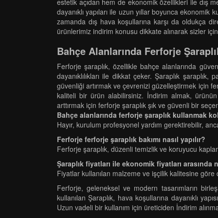
estetik açıdan hem de ekonomik özellikleri ile dış mek
dayanıklı yapıları ile uzun yıllar boyunca ekonomik k
zamanda dış hava koşullarına karşı da oldukça diren
ürünlerimiz indirim konusu dikkate alınarak sizler için ü
Bahçe Alanlarında Ferforje Şaraplı
Ferforje şaraplık, özellikle bahçe alanlarında güven
dayanıklılıkları ile dikkat çeker. Şaraplık şarapl
güvenliği artırmak ve çevrenizi güzelleştirmek için fer
kaliteli bir ürün alabilirsiniz. İndirim almak, ür
arttırmak için ferforje şaraplık şık ve güvenli bir seç
Bahçe alanlarında ferforje şaraplık kullanmak ko
Hayır, kurulum profesyonel yardım gerektirebilir, ancak
Ferforje ferforje şaraplık bakımı nasıl yapılır?
Ferforje şaraplık, düzenli temizlik ve koruyucu kapla
Şaraplık fiyatları ile ekonomik fiyatları arasında n
Fiyatlar kullanılan malzeme ve işçilik kalitesine göre 
Ferforje, geleneksel ve modern tasarımların birleş
kullanılan Şaraplık, hava koşullarına dayanıklı yapı
Uzun vadeli bir kullanım için üreticiden İndirim alınmas