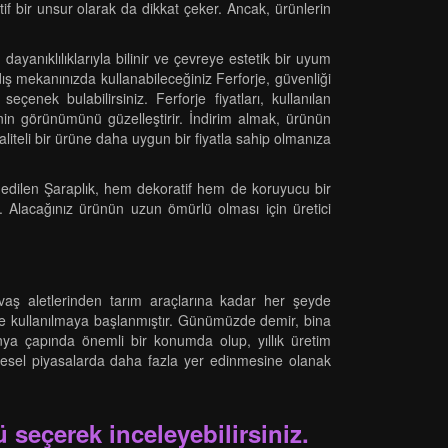
if bir unsur olarak da dikkat çeker. Ancak, ürünlerin
dayanıklılıklarıyla bilinir ve çevreye estetik bir uyum
dış mekanınızda kullanabileceğiniz Ferforje, güvenliği
eçenek bulabilirsiniz. Ferforje fiyatları, kullanılan
enin görünümünü güzelleştirir. İndirim almak, ürünün
aliteli bir ürüne daha uygun bir fiyatla sahip olmanıza
h edilen Şaraplık, hem dekoratif hem de koruyucu bir
. Alacağınız ürünün uzun ömürlü olması için üretici
avaş aletlerinden tarım araçlarına kadar her şeyde
e de kullanılmaya başlanmıştır. Günümüzde demir, bina
nya çapında önemli bir konumda olup, yıllık üretim
küresel piyasalarda daha fazla yer edinmesine olanak
 seçerek inceleyebilirsiniz.