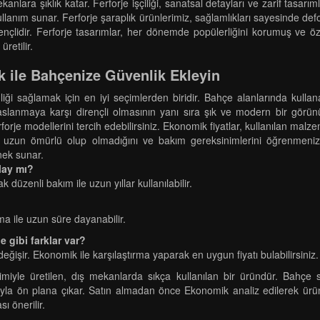
anlara şıklık katar. Ferforje işçiliği, sanatsal detayları ve zarif tasarım
ullanım sunar. Ferforje şaraplık ürünlerimiz, sağlamlıkları sayesinde de
çlidir. Ferforje tasarımlar, her dönemde popülerliğini korumuş ve özel
retilir.
k ile Bahçenize Güvenlik Ekleyin
liği sağlamak için en iyi seçimlerden biridir. Bahçe alanlarında kullana
ık, paslanmaya karşı dirençli olmasının yanı sıra şık ve modern bir gö
forje modellerini tercih edebilirsiniz. Ekonomik fiyatlar, kullanılan malze
ünün uzun ömürlü olup olmadığını ve bakım gereksinimlerini öğrenmeni
enek sunar.
lay mı?
 düzenli bakım ile uzun yıllar kullanılabilir.
ma ile uzun süre dayanabilir.
e gibi farklar var?
değişir. Ekonomik ile karşılaştırma yaparak en uygun fiyatı bulabilirsiniz.
imiyle üretilen, dış mekanlarda sıkça kullanılan bir üründür. Bahçe sı
sıyla ön plana çıkar. Satın almadan önce Ekonomik analiz edilerek ürünü
ı önerilir.