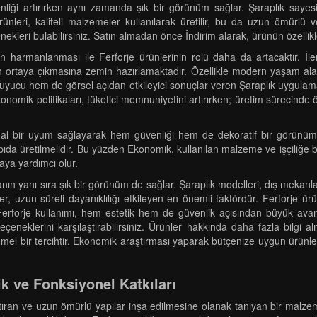
liği artırırken aynı zamanda şık bir görünüm sağlar. Şaraplık sayesind
nleri, kaliteli malzemeler kullanılarak üretilir, bu da uzun ömürlü v
enekleri bulabilirsiniz. Satın almadan önce İndirim alarak, ürünün özellikl
in harmanlanması ile Ferforje ürünlerinin rolü daha da artacaktır. İl
erin ortaya çıkmasına zemin hazırlamaktadır. Özellikle modern yaşam ala
yucu hem de görsel açıdan etkileyici sonuçlar veren Şaraplık uygulamal
onomik politikaları, tüketici memnuniyetini artırırken; üretim sürecinde
al bir uyum sağlayarak hem güvenliği hem de dekoratif bir görünümü d
da üretilmelidir. Bu yüzden Ekonomik, kullanılan malzeme ve işçiliğe ba
ya yardımcı olur.
anın yanı sıra şık bir görünüm de sağlar. Şaraplık modelleri, dış mekanl
, uzun süreli dayanıklılığı etkileyen en önemli faktördür. Ferforje ürü
erforje kullanımı, hem estetik hem de güvenlik açısından büyük avant
eçeneklerini karşılaştırabilirsiniz. Ürünler hakkında daha fazla bilgi a
l bir tercihtir. Ekonomik araştırması yaparak bütçenize uygun ürünleri 
ik ve Fonksiyonel Katkıları
tıran ve uzun ömürlü yapılar inşa edilmesine olanak tanıyan bir malzem