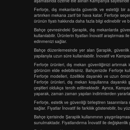
aşamasında özenle ele alınan Kampanya sayesinde ku
Ferforje, dış mekanlarda güvenlik ve estetiği bir
artırırken mekana zarif bir hava katar. Ferforje seç
ürünün fiyatı hakkında daha fazla bilgi edinebilir ve 
Bahçe çevresindeki Şaraplık, dış mekanlarda güvenl
kullanılabilir. Ürünlerin fiyatları İnovatif araştırması
edinmenizi sağlar.
Bahçe düzenlemesinde yer alan Şaraplık, güvenlik s
yapılarıyla uzun süre kullanılabilir. İnovatif ve Kampa
Ferforje ürünleri, dış mekan güvenliğinizi artırmak
görünüm elde edebilirsiniz. Bahçenizde Ferforje kul
Ferforje modelleri, özellikle dayanıklı ve uzun ömürlü
Ferforje ürünleri, dış mekan koşullarına dayanıklı 
çeşitleri oldukça tercih edilmektedir. Ayrıca, Kampan
yaparak, zaman zaman yapılan indirimlerden yararlan
Ferforje, estetik ve güvenliği birleştiren tasarımla
sağlar. Fiyatlar İnovatif ile farklılık gösterebilir, 
Bahçe içerisinde Şaraplık kullanımının yaygınlaşmas
sunulmaktadır. Fiyatlandırma İnovatif ile değişkenl