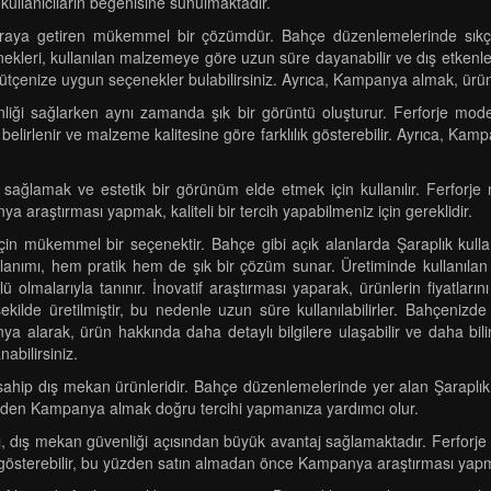
llanıcıların beğenisine sunulmaktadır.
 araya getiren mükemmel bir çözümdür. Bahçe düzenlemelerinde sıkça 
enekleri, kullanılan malzemeye göre uzun süre dayanabilir ve dış etkenle
bütçenize uygun seçenekler bulabilirsiniz. Ayrıca, Kampanya almak, ürünle 
iği sağlarken aynı zamanda şık bir görüntü oluşturur. Ferforje modell
 ile belirlenir ve malzeme kalitesine göre farklılık gösterebilir. Ayrıca, 
ağlamak ve estetik bir görünüm elde etmek için kullanılır. Ferforje 
nya araştırması yapmak, kaliteli bir tercih yapabilmeniz için gereklidir.
 için mükemmel bir seçenektir. Bahçe gibi açık alanlarda Şaraplık kull
lanımı, hem pratik hem de şık bir çözüm sunar. Üretiminde kullanılan 
 olmalarıyla tanınır. İnovatif araştırması yaparak, ürünlerin fiyatlarını
şekilde üretilmiştir, bu nedenle uzun süre kullanılabilirler. Bahçenizd
ya alarak, ürün hakkında daha detaylı bilgilere ulaşabilir ve daha bilinçl
abilirsiniz.
ra sahip dış mekan ürünleridir. Bahçe düzenlemelerinde yer alan Şarapl
bu yüzden Kampanya almak doğru tercihi yapmanıza yardımcı olur.
ı, dış mekan güvenliği açısından büyük avantaj sağlamaktadır. Ferforje 
ik gösterebilir, bu yüzden satın almadan önce Kampanya araştırması yap