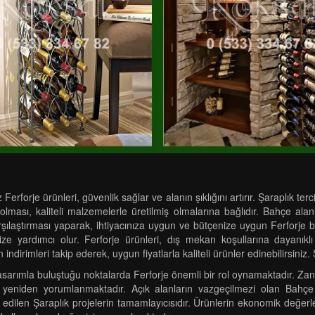
erforje ürünleri, güvenlik sağlar ve alanın şıklığını artırır. Şaraplık t
lması, kaliteli malzemelerle üretilmiş olmalarına bağlıdır. Bahçe alan
karşılaştırması yaparak, ihtiyacınıza uygun ve bütçenize uygun Ferforje b
e yardımcı olur. Ferforje ürünleri, dış mekan koşullarına dayanıklı
 indirimleri takip ederek, uygun fiyatlarla kaliteli ürünler edinebilirsiniz
ımla buluştuğu noktalarda Ferforje önemli bir rol oynamaktadır. Zanaa
rle yeniden yorumlanmaktadır. Açık alanların vazgeçilmezi olan Bahç
dilen Şaraplık projelerin tamamlayıcısıdır. Ürünlerin ekonomik değerler