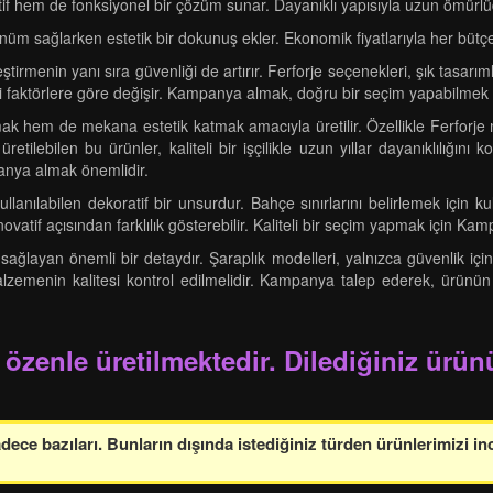
tif hem de fonksiyonel bir çözüm sunar. Dayanıklı yapısıyla uzun ömürlüd
örünüm sağlarken estetik bir dokunuş ekler. Ekonomik fiyatlarıyla her bü
irmenin yanı sıra güvenliği de artırır. Ferforje seçenekleri, şık tasarıml
 gibi faktörlere göre değişir. Kampanya almak, doğru bir seçim yapabilmek 
ak hem de mekana estetik katmak amacıyla üretilir. Özellikle Ferforje mo
tilebilen bu ürünler, kaliteli bir işçilikle uzun yıllar dayanıklılığın
panya almak önemlidir.
nılabilen dekoratif bir unsurdur. Bahçe sınırlarını belirlemek için ku
İnovatif açısından farklılık gösterebilir. Kaliteli bir seçim yapmak için Ka
m sağlayan önemli bir detaydır. Şaraplık modelleri, yalnızca güvenlik 
 malzemenin kalitesi kontrol edilmelidir. Kampanya talep ederek, ürünün
 özenle üretilmektedir. Dilediğiniz ürünü
ce bazıları. Bunların dışında istediğiniz türden ürünlerimizi in