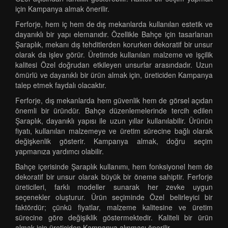
için Kampanya almak önerilir.
Ferforje, hem iç hem de dış mekanlarda kullanılan estetik ve
dayanıklı bir yapı elemanıdır. Özellikle Bahçe için tasarlanan
Şaraplık, mekanı dış tehditlerden korurken dekoratif bir unsur
olarak da işlev görür. Üretimde kullanılan malzeme ve işçilik
kalitesi Özel doğrudan etkileyen unsurlar arasındadır. Uzun
ömürlü ve dayanıklı bir ürün almak için, üreticiden Kampanya
talep etmek faydalı olacaktır.
Ferforje, dış mekanlarda hem güvenlik hem de görsel açıdan
önemli bir üründür. Bahçe düzenlemelerinde tercih edilen
Şaraplık, dayanıklı yapısı ile uzun yıllar kullanılabilir. Ürünün
fiyatı, kullanılan malzemeye ve üretim sürecine bağlı olarak
değişkenlik gösterir. Kampanya almak, doğru seçim
yapmanıza yardımcı olabilir.
Bahçe içerisinde Şaraplık kullanımı, hem fonksiyonel hem de
dekoratif bir unsur olarak büyük bir öneme sahiptir. Ferforje
üreticileri, farklı modeller sunarak her zevke uygun
seçenekler oluşturur. Ürün seçiminde Özel belirleyici bir
faktördür; çünkü fiyatlar, malzeme kalitesine ve üretim
sürecine göre değişiklik göstermektedir. Kaliteli bir ürün
almak için üreticiden Kampanya alınması önerilir.