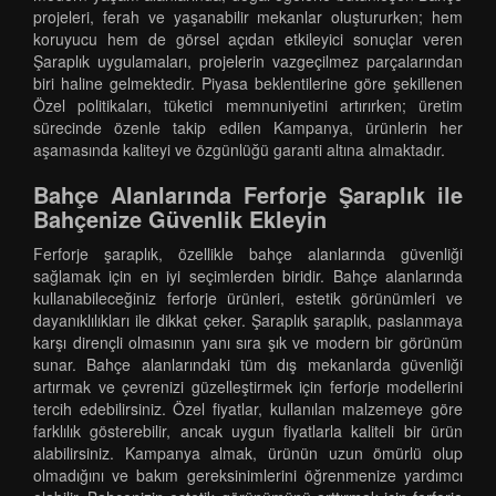
projeleri, ferah ve yaşanabilir mekanlar oluştururken; hem
koruyucu hem de görsel açıdan etkileyici sonuçlar veren
Şaraplık uygulamaları, projelerin vazgeçilmez parçalarından
biri haline gelmektedir. Piyasa beklentilerine göre şekillenen
Özel politikaları, tüketici memnuniyetini artırırken; üretim
sürecinde özenle takip edilen Kampanya, ürünlerin her
aşamasında kaliteyi ve özgünlüğü garanti altına almaktadır.
Bahçe Alanlarında Ferforje Şaraplık ile
Bahçenize Güvenlik Ekleyin
Ferforje şaraplık, özellikle bahçe alanlarında güvenliği
sağlamak için en iyi seçimlerden biridir. Bahçe alanlarında
kullanabileceğiniz ferforje ürünleri, estetik görünümleri ve
dayanıklılıkları ile dikkat çeker. Şaraplık şaraplık, paslanmaya
karşı dirençli olmasının yanı sıra şık ve modern bir görünüm
sunar. Bahçe alanlarındaki tüm dış mekanlarda güvenliği
artırmak ve çevrenizi güzelleştirmek için ferforje modellerini
tercih edebilirsiniz. Özel fiyatlar, kullanılan malzemeye göre
farklılık gösterebilir, ancak uygun fiyatlarla kaliteli bir ürün
alabilirsiniz. Kampanya almak, ürünün uzun ömürlü olup
olmadığını ve bakım gereksinimlerini öğrenmenize yardımcı