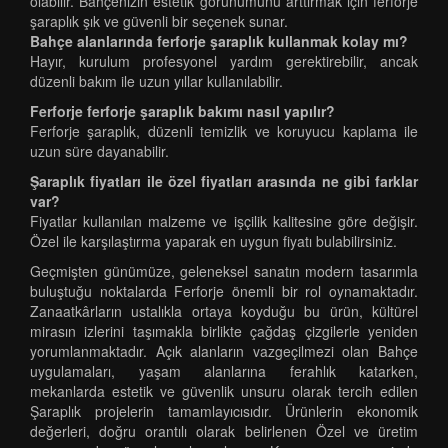
olabilir. Bahçenizin estetik görünümünü arttırmak için ferforje
şaraplık şık ve güvenli bir seçenek sunar.
Bahçe alanlarında ferforje şaraplık kullanmak kolay mı?
Hayır, kurulum profesyonel yardım gerektirebilir, ancak
düzenli bakım ile uzun yıllar kullanılabilir.
Ferforje ferforje şaraplık bakımı nasıl yapılır?
Ferforje şaraplık, düzenli temizlik ve koruyucu kaplama ile
uzun süre dayanabilir.
Şaraplık fiyatları ile özel fiyatları arasında ne gibi farklar
var?
Fiyatlar kullanılan malzeme ve işçilik kalitesine göre değişir.
Özel ile karşılaştırma yaparak en uygun fiyatı bulabilirsiniz.
Geçmişten günümüze, geleneksel sanatın modern tasarımla
buluştuğu noktalarda Ferforje önemli bir rol oynamaktadır.
Zanaatkârların ustalıkla ortaya koyduğu bu ürün, kültürel
mirasın izlerini taşımakla birlikte çağdaş çizgilerle yeniden
yorumlanmaktadır. Açık alanların vazgeçilmezi olan Bahçe
uygulamaları, yaşam alanlarına ferahlık katarken,
mekanlarda estetik ve güvenlik unsuru olarak tercih edilen
Şaraplık projelerin tamamlayıcısıdır. Ürünlerin ekonomik
değerleri, doğru orantılı olarak belirlenen Özel ve üretim