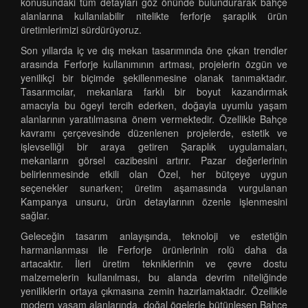
konusundaki tüm detayları göz önünde bulundurarak bahçe
alanlarına kullanılabilir nitelikte ferforje şaraplık ürün
üretimlerimizi sürdürüyoruz.
Son yıllarda iç ve dış mekan tasarımında öne çıkan trendler
arasında Ferforje kullanımının artması, projelerin özgün ve
yenilikçi bir biçimde şekillenmesine olanak tanımaktadır.
Tasarımcılar, mekanlara farklı bir boyut kazandırmak
amacıyla bu ögeyi tercih ederken, doğayla uyumlu yaşam
alanlarının yaratılmasına önem vermektedir. Özellikle Bahçe
kavramı çerçevesinde düzenlenen projelerde, estetik ve
işlevselliği bir araya getiren Şaraplık uygulamaları,
mekanların görsel cazibesini artırır. Pazar değerlerinin
belirlenmesinde etkili olan Özel, her bütçeye uygun
seçenekler sunarken; üretim aşamasında vurgulanan
Kampanya unsuru, ürün detaylarının özenle işlenmesini
sağlar.
Geleceğin tasarım anlayışında, teknoloji ve estetiğin
harmanlanması ile Ferforje ürünlerinin rolü daha da
artacaktır. İleri üretim tekniklerinin ve çevre dostu
malzemelerin kullanılması, bu alanda devrim niteliğinde
yeniliklerin ortaya çıkmasına zemin hazırlamaktadır. Özellikle
modern yaşam alanlarında, doğal ögelerle bütünleşen Bahçe