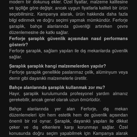
modern bir dokunuş ekler. Özel fiyatlar, malzeme kalitesine
ve işçiliğe göre değişir, ancak uygun fiyatlarla kaliteli bir ürün
seçebilirsiniz. Kampanya alarak, ürün hakkında daha fazla
bilgi edinmek ve doğru seçimi yapmak mümkündür. Ferforje
şaraplık, bahçe alanlarında güvenliği artırırken çevre
düzenlemesine de katkı sağlar.
Ferforje şaraplık güvenlik açısından nasıl performans
gösterir?
Ferforje şaraplık, sağlam yapıları ile dış mekanlarda güvenlik
sağlar.
Şaraplık şaraplık hangi malzemelerden yapılır?
Ferforje şaraplık genellikle paslanmaz çelik, alüminyum veya
demir gibi dayanıklı malzemelerle üretilir.
Bahçe alanlarında şaraplık kullanmak zor mu?
Hayır, şaraplık kurulumunda profesyonel yardım almanız
gerekebilir, ancak genel olarak uzun ömürlüdür.
Bahçe alanlarında yer alan Ferforje, dış mekan
düzenlemeleri için hem estetik hem de güvenlik açısından
önemli bir rol oynar. Şaraplık, dayanıklı yapıları ile dikkat
çeker ve dış etkenlere karşı korunmayı sağlar. Özel
konusunda doğru seçim yapabilmek için Kampanya alarak