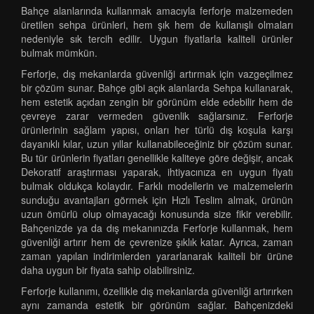
Bahçe alanlarında kullanmak amacıyla ferforje malzemeden
üretilen sehpa ürünleri, hem şık hem de kullanışlı olmaları
nedeniyle sık tercih edilir. Uygun fiyatlarla kaliteli ürünler
bulmak mümkün.
Ferforje, dış mekanlarda güvenliği artırmak için vazgeçilmez
bir çözüm sunar. Bahçe gibi açık alanlarda Sehpa kullanarak,
hem estetik açıdan zengin bir görünüm elde edebilir hem de
çevreye zarar vermeden güvenlik sağlarsınız. Ferforje
ürünlerinin sağlam yapısı, onları her türlü dış koşula karşı
dayanıklı kılar, uzun yıllar kullanabileceğiniz bir çözüm sunar.
Bu tür ürünlerin fiyatları genellikle kaliteye göre değişir, ancak
Dekoratif araştırması yaparak, ihtiyacınıza en uygun fiyatı
bulmak oldukça kolaydır. Farklı modellerin ve malzemelerin
sunduğu avantajları görmek için Hızlı Teslim almak, ürünün
uzun ömürlü olup olmayacağı konusunda size fikir verebilir.
Bahçenizde ya da dış mekanınızda Ferforje kullanmak, hem
güvenliği artırır hem de çevrenize şıklık katar. Ayrıca, zaman
zaman yapılan indirimlerden yararlanarak kaliteli bir ürüne
daha uygun bir fiyata sahip olabilirsiniz.
Ferforje kullanımı, özellikle dış mekanlarda güvenliği artırırken
aynı zamanda estetik bir görünüm sağlar. Bahçenizdeki