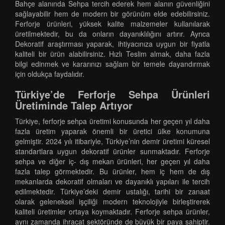
Bahçe alanında Sehpa tercih ederek hem alanın güvenliğini
sağlayabilir hem de modern bir görünüm elde edebilirsiniz.
Ferforje ürünleri, yüksek kalite malzemeler kullanılarak
üretilmektedir, bu da onların dayanıklılığını artırır. Ayrıca
Dekoratif araştırması yaparak, ihtiyacınıza uygun bir fiyatla
kaliteli bir ürün alabilirsiniz. Hızlı Teslim almak, daha fazla
bilgi edinmek ve kararınızı sağlam bir temele dayandırmak
için oldukça faydalıdır.
Türkiye’de Ferforje Sehpa Ürünleri
Üretiminde Talep Artıyor
Türkiye, ferforje sehpa üretimi konusunda her geçen yıl daha
fazla üretim yaparak önemli bir üretici ülke konumuna
gelmiştir. 2024 yılı itibariyle, Türkiye’nin demir üretimi küresel
standartlara uygun dekoratif ürünler sunmaktadır. Ferforje
sehpa ve diğer iç- dış mekan ürünleri, her geçen yıl daha
fazla talep görmektedir. Bu ürünler, hem iç hem de dış
mekanlarda dekoratif olmaları ve dayanıklı yapıları ile tercih
edilmektedir. Türkiye’deki demir ustalığı, tarihi bir zanaat
olarak geleneksel işçiliği modern teknolojiyle birleştirerek
kaliteli üretimler ortaya koymaktadır. Ferforje sehpa ürünler,
aynı zamanda ihracat sektöründe de büyük bir paya sahiptir.