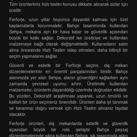
Tüm ürünlerimiz hızlı teslim konusu dikkate alınarak sizler için
üretilir.
Ferforje, uzun yıllar boyunca dayanıklı kalması için özel
kaplamalarla korunmalıdır. Bahçe tasarımında kullanılan
Sehpa, mekana ayrı bir hava katar ve güvenlik açısından
büyük bir katkı sağlar. Dekoratif ise üreticiye ve kullanılan
malzemeye bağlı olarak değişmektedir. Kullanıcıların satın
alma öncesinde Hızlı Teslim talep etmeleri, daha bilinçli bir
seçim yapmalarını sağlar.
Güvenli ve estetik bir Ferforje seçimi, dış mekan
düzenlemelerinin en önemli parçalarından biridir. Bahçe
alanınızda yer alan Sehpa, alanın güvenliğini sağlarken aynı
zamanda çevresel uyumu artırır. Üretimde kullanılan
malzemeler, ürünlerin dayanıklılığı üzerinde doğrudan etkilidir.
Bu yüzden, Dekoratif araştırması yaparak, uzun ömürlü ve
kaliteli bir ürün seçmeniz önemlidir. Ürünleri daha iyi tanımak
ve kararınızı doğru vermek için Hızlı Teslim almanız faydalı
olacaktır.
Ferforje ürünleri, dış mekanlarda estetik ve güvenlik
açısından büyük bir role sahiptir. Bahçe peyzaj
düzenlemelerinde sıkça kullanılan Sehpa, şık tasarımıyla alanı