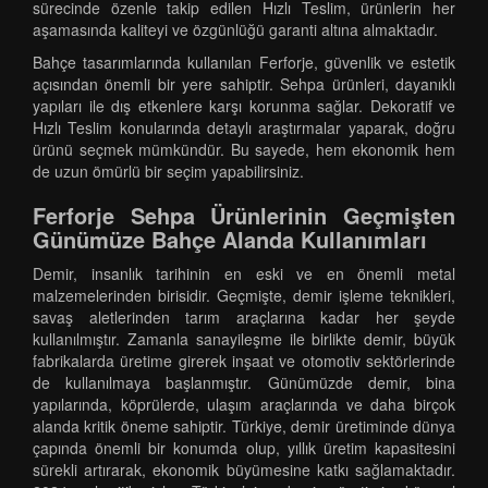
sürecinde özenle takip edilen Hızlı Teslim, ürünlerin her
aşamasında kaliteyi ve özgünlüğü garanti altına almaktadır.
Bahçe tasarımlarında kullanılan Ferforje, güvenlik ve estetik
açısından önemli bir yere sahiptir. Sehpa ürünleri, dayanıklı
yapıları ile dış etkenlere karşı korunma sağlar. Dekoratif ve
Hızlı Teslim konularında detaylı araştırmalar yaparak, doğru
ürünü seçmek mümkündür. Bu sayede, hem ekonomik hem
de uzun ömürlü bir seçim yapabilirsiniz.
Ferforje Sehpa Ürünlerinin Geçmişten
Günümüze Bahçe Alanda Kullanımları
Demir, insanlık tarihinin en eski ve en önemli metal
malzemelerinden birisidir. Geçmişte, demir işleme teknikleri,
savaş aletlerinden tarım araçlarına kadar her şeyde
kullanılmıştır. Zamanla sanayileşme ile birlikte demir, büyük
fabrikalarda üretime girerek inşaat ve otomotiv sektörlerinde
de kullanılmaya başlanmıştır. Günümüzde demir, bina
yapılarında, köprülerde, ulaşım araçlarında ve daha birçok
alanda kritik öneme sahiptir. Türkiye, demir üretiminde dünya
çapında önemli bir konumda olup, yıllık üretim kapasitesini
sürekli artırarak, ekonomik büyümesine katkı sağlamaktadır.