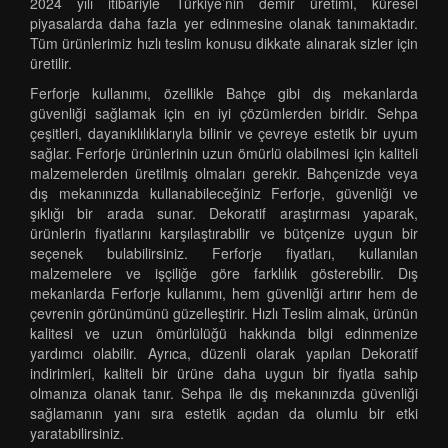
2024 yılı itibariyle Türkiye’nin demir üretimi, küresel
piyasalarda daha fazla yer edinmesine olanak tanımaktadır.
Tüm ürünlerimiz hızlı teslim konusu dikkate alınarak sizler için
üretilir.
Ferforje kullanımı, özellikle Bahçe gibi dış mekanlarda
güvenliği sağlamak için en iyi çözümlerden biridir. Sehpa
çeşitleri, dayanıklılıklarıyla bilinir ve çevreye estetik bir uyum
sağlar. Ferforje ürünlerinin uzun ömürlü olabilmesi için kaliteli
malzemelerden üretilmiş olmaları gerekir. Bahçenizde veya
dış mekanınızda kullanabileceğiniz Ferforje, güvenliği ve
şıklığı bir arada sunar. Dekoratif araştırması yaparak,
ürünlerin fiyatlarını karşılaştırabilir ve bütçenize uygun bir
seçenek bulabilirsiniz. Ferforje fiyatları, kullanılan
malzemelere ve işçiliğe göre farklılık gösterebilir. Dış
mekanlarda Ferforje kullanımı, hem güvenliği artırır hem de
çevrenin görünümünü güzelleştirir. Hızlı Teslim almak, ürünün
kalitesi ve uzun ömürlülüğü hakkında bilgi edinmenize
yardımcı olabilir. Ayrıca, düzenli olarak yapılan Dekoratif
indirimleri, kaliteli bir ürüne daha uygun bir fiyatla sahip
olmanıza olanak tanır. Sehpa ile dış mekanınızda güvenliği
sağlamanın yanı sıra estetik açıdan da olumlu bir etki
yaratabilirsiniz.