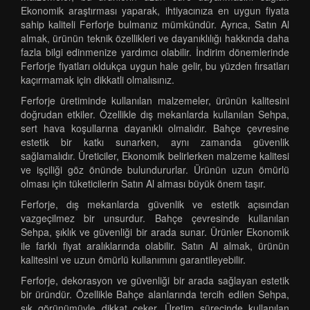
Ekonomik araştırması yaparak, ihtiyacınıza en uygun fiyata
sahip kaliteli Ferforje bulmanız mümkündür. Ayrıca, Satın Al
almak, ürünün teknik özellikleri ve dayanıklılığı hakkında daha
fazla bilgi edinmenize yardımcı olabilir. İndirim dönemlerinde
Ferforje fiyatları oldukça uygun hale gelir, bu yüzden fırsatları
kaçırmamak için dikkatli olmalısınız.
Ferforje üretiminde kullanılan malzemeler, ürünün kalitesini
doğrudan etkiler. Özellikle dış mekanlarda kullanılan Sehpa,
sert hava koşullarına dayanıklı olmalıdır. Bahçe çevresine
estetik bir katkı sunarken, aynı zamanda güvenlik
sağlamalıdır. Üreticiler, Ekonomik belirlerken malzeme kalitesi
ve işçiliği göz önünde bulundururlar. Ürünün uzun ömürlü
olması için tüketicilerin Satın Al alması büyük önem taşır.
Ferforje, dış mekanlarda güvenlik ve estetik açısından
vazgeçilmez bir unsurdur. Bahçe çevresinde kullanılan
Sehpa, şıklık ve güvenliği bir arada sunar. Ürünler Ekonomik
ile farklı fiyat aralıklarında olabilir. Satın Al almak, ürünün
kalitesini ve uzun ömürlü kullanımını garantileyebilir.
Ferforje, dekorasyon ve güvenliği bir arada sağlayan estetik
bir üründür. Özellikle Bahçe alanlarında tercih edilen Sehpa,
şık görünümüyle dikkat çeker. Üretim sürecinde kullanılan