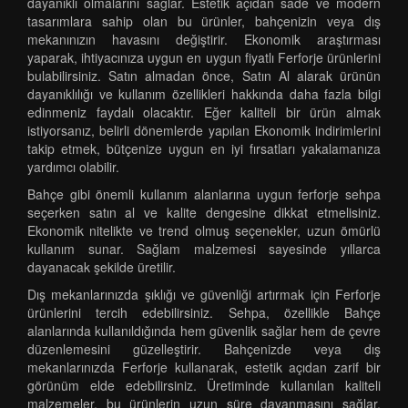
dayanıklı olmalarını sağlar. Estetik açıdan sade ve modern
tasarımlara sahip olan bu ürünler, bahçenizin veya dış
mekanınızın havasını değiştirir. Ekonomik araştırması
yaparak, ihtiyacınıza uygun en uygun fiyatlı Ferforje ürünlerini
bulabilirsiniz. Satın almadan önce, Satın Al alarak ürünün
dayanıklılığı ve kullanım özellikleri hakkında daha fazla bilgi
edinmeniz faydalı olacaktır. Eğer kaliteli bir ürün almak
istiyorsanız, belirli dönemlerde yapılan Ekonomik indirimlerini
takip etmek, bütçenize uygun en iyi fırsatları yakalamanıza
yardımcı olabilir.
Bahçe gibi önemli kullanım alanlarına uygun ferforje sehpa
seçerken satın al ve kalite dengesine dikkat etmelisiniz.
Ekonomik nitelikte ve trend olmuş seçenekler, uzun ömürlü
kullanım sunar. Sağlam malzemesi sayesinde yıllarca
dayanacak şekilde üretilir.
Dış mekanlarınızda şıklığı ve güvenliği artırmak için Ferforje
ürünlerini tercih edebilirsiniz. Sehpa, özellikle Bahçe
alanlarında kullanıldığında hem güvenlik sağlar hem de çevre
düzenlemesini güzelleştirir. Bahçenizde veya dış
mekanlarınızda Ferforje kullanarak, estetik açıdan zarif bir
görünüm elde edebilirsiniz. Üretiminde kullanılan kaliteli
malzemeler, bu ürünlerin uzun süre dayanmasını sağlar.