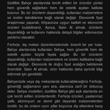
özellikle Bahçe alanlarında tercih edilen bir üründür çünkü
hem güvenlik sağlarken hem de estetik açıdan katkıda
bulunur. Bu tür ürünlerin dayanıklılığı, kullanılan malzemelere
ve üretim tekniklerine bağlı olarak değişir. Ekonomik fiyat
araştırması yaparak, ihtiyacınıza uygun kaliteli ve ekonomik
ürünleri bulabilirsiniz. Ayrıca, Satın Al almak, ürünlerin
dayanıklılığı ve kullanımı hakkında detaylı bilgiler edinmenize
yardımcı olacaktır.
Ferforje, dış mekan düzenlemelerinde önemli bir yer tutar.
Bahçe alanlarında kullanılan Sehpa, hem güvenlik hem de
estetik açıdan büyük fayda sağlar. Bu tür ürünlerin
dayanıklılığı, kullanılan malzemelere ve üretim kalitesine bağlı
olarak değişir. Ekonomik ile doğru fiyat aralığını belirlemek
önemlidir. Satın Al almak, ürün hakkında daha ayrıntılı bilgi
edinmek için gereklidir.
Bahçenizde veya dış mekanlarda kullanabileceğiniz Ferforje,
güvenliği sağlamanın yanı sıra, alanınıza zarif bir dokunuş
ekler. Sehpa modelleri, özellikle Bahçe gibi açık alanlarda en
çok tercih edilen ürünlerdendir. Ferforje ürünleri, paslanmaz
çelik, alüminyum ve demir gibi dayanıklı malzemelerden
üretilir, bu da onların uzun yıllar boyunca dış etkenlere karşı