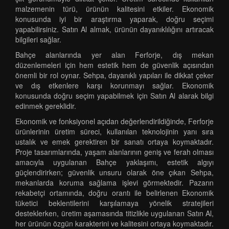
malzemenin türü, ürünün kalitesini etkiler. Ekonomik
konusunda iyi bir araştırma yaparak, doğru seçimi
yapabilirsiniz. Satın Al almak, ürünün dayanıklılığını artıracak
bilgileri sağlar.
Bahçe alanlarında yer alan Ferforje, dış mekan
düzenlemeleri için hem estetik hem de güvenlik açısından
önemli bir rol oynar. Sehpa, dayanıklı yapıları ile dikkat çeker
ve dış etkenlere karşı korunmayı sağlar. Ekonomik
konusunda doğru seçim yapabilmek için Satın Al alarak bilgi
edinmek gereklidir.
Ekonomik ve fonksiyonel açıdan değerlendirildiğinde, Ferforje
ürünlerinin üretim süreci, kullanılan teknolojinin yanı sıra
ustalık ve emek gerektiren bir sanatı ortaya koymaktadır.
Proje tasarımlarında, yaşam alanlarının geniş ve ferah olması
amacıyla uygulanan Bahçe yaklaşımı, estetik algıyı
güçlendirirken; güvenlik unsuru olarak öne çıkan Sehpa,
mekanlarda koruma sağlama işlevi görmektedir. Pazarın
rekabetçi ortamında, doğru orantı ile belirlenen Ekonomik
tüketici beklentilerini karşılamaya yönelik stratejileri
desteklerken, üretim aşamasında titizlikle uygulanan Satın Al,
her ürünün özgün karakterini ve kalitesini ortaya koymaktadır.