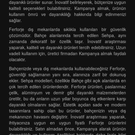
dayanıklı ürünler sunar. İnovatif belirleyerek, bütçenize uygun
kaliteli seçenekleri bulabilirsiniz. Kampanya almak, ürünün
kullanım ömrü ve dayanıklılığı hakkında bilgi edinmenizi
sağlar.
Ferforje dış mekanlarda sıklıkla kullanılan bir güvenlik
çözümüdür. Bahçe alanlarında tercih edilen Sehpa, aynı
zamanda dekoratif bir özellik taşır. İnovatif araştırması
yaparak, kaliteli ve dayanıklı ürünleri tercih edebilirsiniz. Uzun
vadeli kullanım için, üretici firmadan Kampanya almak faydalı
olacaktır.
Bahçenizde veya dış mekanlarda kullanabileceğiniz Ferforje,
güvenliği sağlamanın yanı sıra, alanınıza zarif bir dokunuş
ekler. Sehpa modelleri, özellikle Bahçe gibi açık alanlarda en
çok tercih edilen ürünlerdendir. Ferforje ürünleri, paslanmaz
çelik, alüminyum ve demir gibi dayanıklı malzemelerden
üretilir, bu da onların uzun yıllar boyunca dış etkenlere karşı
dayanıklı olmalarını sağlar. Estetik açıdan sade ve modern
tasarımlara sahip olan bu ürünler, bahçenizin veya dış
mekanınızın havasını değiştirir. İnovatif araştırması yaparak,
ihtiyacınıza uygun en uygun fiyatlı Ferforje ürünlerini
bulabilirsiniz. Satın almadan önce, Kampanya alarak ürünün
dayanıklılığı ve kullanım özellikleri hakkında daha fazla bilgi