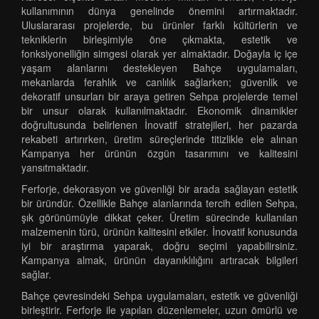
kullanımının dünya genelinde önemini artırmaktadır.
Uluslararası projelerde, bu ürünler farklı kültürlerin ve
tekniklerin birleşimiyle öne çıkmakta, estetik ve
fonksiyonelliğin simgesi olarak yer almaktadır. Doğayla iç içe
yaşam alanlarını destekleyen Bahçe uygulamaları,
mekanlarda ferahlık ve canlılık sağlarken; güvenlik ve
dekoratif unsurları bir araya getiren Sehpa projelerde temel
bir unsur olarak kullanılmaktadır. Ekonomik dinamikler
doğrultusunda belirlenen İnovatif stratejileri, her pazarda
rekabeti artırırken, üretim süreçlerinde titizlikle ele alınan
Kampanya her ürünün özgün tasarımını ve kalitesini
yansıtmaktadır.
Ferforje, dekorasyon ve güvenliği bir arada sağlayan estetik
bir üründür. Özellikle Bahçe alanlarında tercih edilen Sehpa,
şık görünümüyle dikkat çeker. Üretim sürecinde kullanılan
malzemenin türü, ürünün kalitesini etkiler. İnovatif konusunda
iyi bir araştırma yaparak, doğru seçimi yapabilirsiniz.
Kampanya almak, ürünün dayanıklılığını artıracak bilgileri
sağlar.
Bahçe çevresindeki Sehpa uygulamaları, estetik ve güvenliği
birleştirir. Ferforje ile yapılan düzenlemeler, uzun ömürlü ve