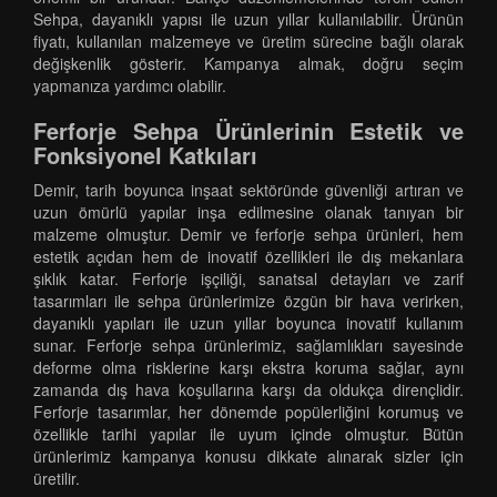
Sehpa, dayanıklı yapısı ile uzun yıllar kullanılabilir. Ürünün
fiyatı, kullanılan malzemeye ve üretim sürecine bağlı olarak
değişkenlik gösterir. Kampanya almak, doğru seçim
yapmanıza yardımcı olabilir.
Ferforje Sehpa Ürünlerinin Estetik ve
Fonksiyonel Katkıları
Demir, tarih boyunca inşaat sektöründe güvenliği artıran ve
uzun ömürlü yapılar inşa edilmesine olanak tanıyan bir
malzeme olmuştur. Demir ve ferforje sehpa ürünleri, hem
estetik açıdan hem de inovatif özellikleri ile dış mekanlara
şıklık katar. Ferforje işçiliği, sanatsal detayları ve zarif
tasarımları ile sehpa ürünlerimize özgün bir hava verirken,
dayanıklı yapıları ile uzun yıllar boyunca inovatif kullanım
sunar. Ferforje sehpa ürünlerimiz, sağlamlıkları sayesinde
deforme olma risklerine karşı ekstra koruma sağlar, aynı
zamanda dış hava koşullarına karşı da oldukça dirençlidir.
Ferforje tasarımlar, her dönemde popülerliğini korumuş ve
özellikle tarihi yapılar ile uyum içinde olmuştur. Bütün
ürünlerimiz kampanya konusu dikkate alınarak sizler için
üretilir.