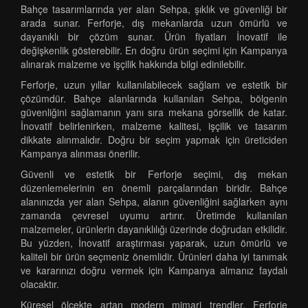
Bahçe tasarımlarında yer alan Sehpa, şıklık ve güvenliği bir
arada sunar. Ferforje, dış mekanlarda uzun ömürlü ve
dayanıklı bir çözüm sunar. Ürün fiyatları İnovatif ile
değişkenlik gösterebilir. En doğru ürün seçimi için Kampanya
alınarak malzeme ve işçilik hakkında bilgi edinilebilir.
Ferforje, uzun yıllar kullanılabilecek sağlam ve estetik bir
çözümdür. Bahçe alanlarında kullanılan Sehpa, bölgenin
güvenliğini sağlamanın yanı sıra mekana görsellik de katar.
İnovatif belirlenirken, malzeme kalitesi, işçilik ve tasarım
dikkate alınmalıdır. Doğru bir seçim yapmak için üreticiden
Kampanya alınması önerilir.
Güvenli ve estetik bir Ferforje seçimi, dış mekan
düzenlemelerinin en önemli parçalarından biridir. Bahçe
alanınızda yer alan Sehpa, alanın güvenliğini sağlarken aynı
zamanda çevresel uyumu artırır. Üretimde kullanılan
malzemeler, ürünlerin dayanıklılığı üzerinde doğrudan etkilidir.
Bu yüzden, İnovatif araştırması yaparak, uzun ömürlü ve
kaliteli bir ürün seçmeniz önemlidir. Ürünleri daha iyi tanımak
ve kararınızı doğru vermek için Kampanya almanız faydalı
olacaktır.
Küresel ölçekte artan modern mimari trendler, Ferforje