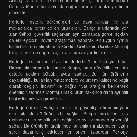
Alacağınız ürünün uzun ömürlü olması için üretici firmadan
Ücretsiz Montaj talep etmek, doğru karar vermenize yardımcı
olacaktır.
Ferforje, estetik görünümleri ve dayanıklılıkları ile dış
mekanlarda tercih edilen ürünlerdir. Bahçe alanlarında yer
alan Sehpa, güvenlik sağlarken aynı zamanda görsel açıdan
da etkileyicidir. İnovatif araştırması yaparak, en uygun fiyatla
kaliteli bir ürün almak mümkündür. Üreticiden Ücretsiz Montaj
talep etmek de doğru seçim yapmanıza yardımcı olur.
Ferforje, dış mekan düzenlemelerinde önemli bir yer tutar.
Bahçe alanlarında kullanılan Sehpa, hem güvenlik hem de
estetik açıdan büyük fayda sağlar. Bu tür ürünlerin
dayanıklılığı, kullanılan malzemelere ve üretim kalitesine bağlı
olarak değişir. İnovatif ile doğru fiyat aralığını belirlemek
önemlidir. Ücretsiz Montaj almak, ürün hakkında daha ayrıntılı
bilgi edinmek için gereklidir.
Ferforje ürünleri, Bahçe alanlarında güvenliği artırmanın yanı
sıra şık bir görünüm de sağlar. Sehpa modelleri, dış
mekanlarınıza estetik katkı sağlar ve aynı zamanda güvenliği
sağlar. Bu ürünlerin üretiminde kullanılan malzemeler, uzun
süreli dayanıklılığı etkileyen en önemli faktördür. Ferforje