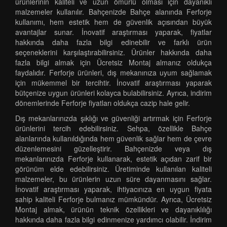
ürünlerinin kaliteli ve uzun ömürlü olması için dayanıklı
malzemeler kullanılır. Bahçenizde Bahçe alanında Ferforje
kullanımı, hem estetik hem de güvenlik açısından büyük
avantajlar sunar. İnovatif araştırması yaparak, fiyatlar
hakkında daha fazla bilgi edinebilir ve farklı ürün
seçeneklerini karşılaştırabilirsiniz. Ürünler hakkında daha
fazla bilgi almak için Ücretsiz Montaj almanız oldukça
faydalıdır. Ferforje ürünleri, dış mekanınıza uyum sağlamak
için mükemmel bir tercihtir. İnovatif araştırması yaparak
bütçenize uygun ürünleri kolayca bulabilirsiniz. Ayrıca, indirim
dönemlerinde Ferforje fiyatları oldukça cazip hale gelir.
Dış mekanlarınızda şıklığı ve güvenliği artırmak için Ferforje
ürünlerini tercih edebilirsiniz. Sehpa, özellikle Bahçe
alanlarında kullanıldığında hem güvenlik sağlar hem de çevre
düzenlemesini güzelleştirir. Bahçenizde veya dış
mekanlarınızda Ferforje kullanarak, estetik açıdan zarif bir
görünüm elde edebilirsiniz. Üretiminde kullanılan kaliteli
malzemeler, bu ürünlerin uzun süre dayanmasını sağlar.
İnovatif araştırması yaparak, ihtiyacınıza en uygun fiyata
sahip kaliteli Ferforje bulmanız mümkündür. Ayrıca, Ücretsiz
Montaj almak, ürünün teknik özellikleri ve dayanıklılığı
hakkında daha fazla bilgi edinmenize yardımcı olabilir. İndirim