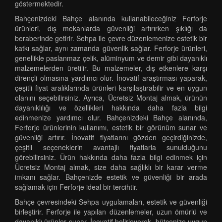
göstermektedir.
Bahçenizdeki Bahçe alanında kullanabileceğiniz Ferforje
ürünleri, dış mekanlarda güvenliği artırırken şıklığı da
beraberinde getirir. Sehpa ile çevre düzenlemenize estetik bir
katkı sağlar, aynı zamanda güvenlik sağlar. Ferforje ürünleri,
genellikle paslanmaz çelik, alüminyum ve demir gibi dayanıklı
malzemelerden üretilir. Bu malzemeler, dış etkenlere karşı
dirençli olmasına yardımcı olur. İnovatif araştırması yaparak,
çeşitli fiyat aralıklarında ürünleri karşılaştırabilir ve en uygun
olanını seçebilirsiniz. Ayrıca, Ücretsiz Montaj almak, ürünün
dayanıklılığı ve özellikleri hakkında daha fazla bilgi
edinmenize yardımcı olur. Bahçenizdeki Bahçe alanında,
Ferforje ürünlerinin kullanımı, estetik bir görünüm sunar ve
güvenliği artırır. İnovatif fiyatlarını gözden geçirdiğinizde,
çeşitli seçeneklerin avantajlı fiyatlarla sunulduğunu
görebilirsiniz. Ürün hakkında daha fazla bilgi edinmek için
Ücretsiz Montaj almak, size daha sağlıklı bir karar verme
imkanı sağlar. Bahçenizde estetik ve güvenliği bir arada
sağlamak için Ferforje ideal bir tercihtir.
Bahçe çevresindeki Sehpa uygulamaları, estetik ve güvenliği
birleştirir. Ferforje ile yapılan düzenlemeler, uzun ömürlü ve
dayanıklı ürünler sunar. İnovatif belirleyerek, bütçenize uygun