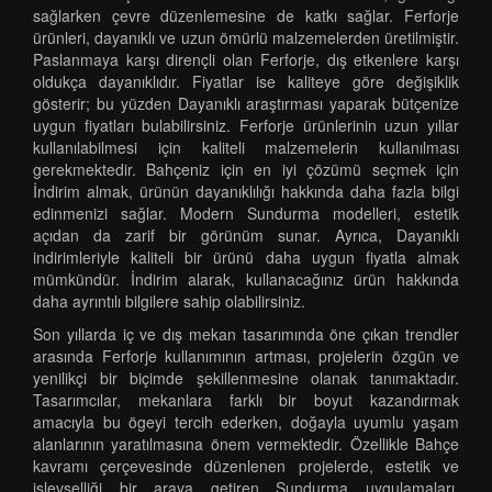
sağlarken çevre düzenlemesine de katkı sağlar. Ferforje
ürünleri, dayanıklı ve uzun ömürlü malzemelerden üretilmiştir.
Paslanmaya karşı dirençli olan Ferforje, dış etkenlere karşı
oldukça dayanıklıdır. Fiyatlar ise kaliteye göre değişiklik
gösterir; bu yüzden Dayanıklı araştırması yaparak bütçenize
uygun fiyatları bulabilirsiniz. Ferforje ürünlerinin uzun yıllar
kullanılabilmesi için kaliteli malzemelerin kullanılması
gerekmektedir. Bahçeniz için en iyi çözümü seçmek için
İndirim almak, ürünün dayanıklılığı hakkında daha fazla bilgi
edinmenizi sağlar. Modern Sundurma modelleri, estetik
açıdan da zarif bir görünüm sunar. Ayrıca, Dayanıklı
indirimleriyle kaliteli bir ürünü daha uygun fiyatla almak
mümkündür. İndirim alarak, kullanacağınız ürün hakkında
daha ayrıntılı bilgilere sahip olabilirsiniz.
Son yıllarda iç ve dış mekan tasarımında öne çıkan trendler
arasında Ferforje kullanımının artması, projelerin özgün ve
yenilikçi bir biçimde şekillenmesine olanak tanımaktadır.
Tasarımcılar, mekanlara farklı bir boyut kazandırmak
amacıyla bu ögeyi tercih ederken, doğayla uyumlu yaşam
alanlarının yaratılmasına önem vermektedir. Özellikle Bahçe
kavramı çerçevesinde düzenlenen projelerde, estetik ve
işlevselliği bir araya getiren Sundurma uygulamaları,