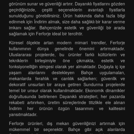
görünüm sunar ve güvenliği artırır. Dayanıklı fiyatlarını gözden
geçirdiğinizde, çeşitli seçeneklerin avantajlı fiyatlarla
sunulduğunu görebilirsiniz. Ürün hakkında daha fazla bilgi
edinmek için İndirim almak, size daha sağlıklı bir karar verme
imkanı sağlar. Bahçenizde estetik ve güvenliği bir arada
sağlamak için Ferforje ideal bir tercihtir.
Küresel ölçekte artan modern mimari trendler, Ferforje
kullanımının dünya genelinde önemini artırmaktadır.
Uluslararası projelerde, bu ürünler farklı kültürlerin ve
tekniklerin birleşimiyle öne çıkmakta, estetik ve
fonksiyonelliğin simgesi olarak yer almaktadır. Doğayla iç içe
yaşam alanlarını destekleyen Bahçe uygulamaları,
mekanlarda ferahlık ve canlılık sağlarken; güvenlik ve
dekoratif unsurları bir araya getiren Sundurma projelerde
temel bir unsur olarak kullanılmaktadır. Ekonomik dinamikler
doğrultusunda belirlenen Dayanıklı stratejileri, her pazarda
rekabeti artırırken, üretim süreçlerinde titizlikle ele alınan
İndirim her ürünün özgün tasarımını ve kalitesini
yansıtmaktadır.
Ferforje ürünleri, dış mekan güvenliğinizi artırmak için
mükemmel bir seçenektir. Bahçe gibi açık alanlarda