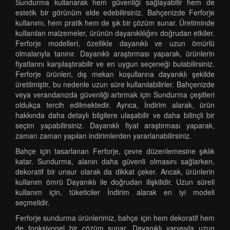
Sundurma kullanarak hem güvenliği sağlayabilir hem de
estetik bir görünüm elde edebilirsiniz. Bahçenizde Ferforje
kullanımı, hem pratik hem de şık bir çözüm sunar. Üretiminde
kullanılan malzemeler, ürünün dayanıklılığını doğrudan etkiler.
Ferforje modelleri, özellikle dayanıklı ve uzun ömürlü
olmalarıyla tanınır. Dayanıklı araştırması yaparak, ürünlerin
fiyatlarını karşılaştırabilir ve en uygun seçeneği bulabilirsiniz.
Ferforje ürünleri, dış mekan koşullarına dayanıklı şekilde
üretilmiştir, bu nedenle uzun süre kullanılabilirler. Bahçenizde
veya verandanızda güvenliği artırmak için Sundurma çeşitleri
oldukça tercih edilmektedir. Ayrıca, İndirim alarak, ürün
hakkında daha detaylı bilgilere ulaşabilir ve daha bilinçli bir
seçim yapabilirsiniz. Dayanıklı fiyat araştırması yaparak,
zaman zaman yapılan indirimlerden yararlanabilirsiniz.
Bahçe için tasarlanan Ferforje, çevre düzenlemesine şıklık
katar. Sundurma, alanın daha güvenli olmasını sağlarken,
dekoratif bir unsur olarak da dikkat çeker. Ancak, ürünlerin
kullanım ömrü Dayanıklı ile doğrudan ilişkilidir. Uzun süreli
kullanım için, tüketiciler İndirim alarak en iyi modeli
seçmelidir.
Ferforje sundurma ürünlerimiz, bahçe için hem dekoratif hem
de fonksiyonel bir çözüm sunar. Dayanıklı yapısıyla uzun