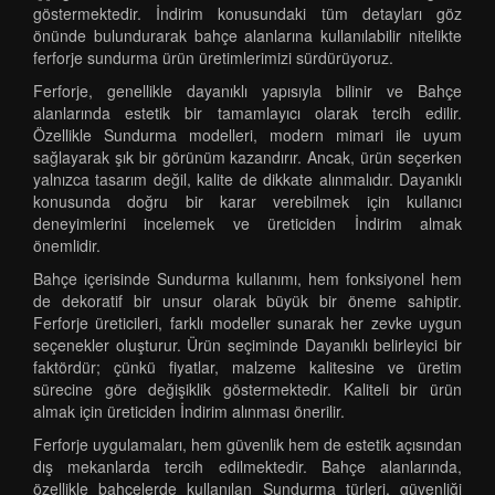
göstermektedir. İndirim konusundaki tüm detayları göz
önünde bulundurarak bahçe alanlarına kullanılabilir nitelikte
ferforje sundurma ürün üretimlerimizi sürdürüyoruz.
Ferforje, genellikle dayanıklı yapısıyla bilinir ve Bahçe
alanlarında estetik bir tamamlayıcı olarak tercih edilir.
Özellikle Sundurma modelleri, modern mimari ile uyum
sağlayarak şık bir görünüm kazandırır. Ancak, ürün seçerken
yalnızca tasarım değil, kalite de dikkate alınmalıdır. Dayanıklı
konusunda doğru bir karar verebilmek için kullanıcı
deneyimlerini incelemek ve üreticiden İndirim almak
önemlidir.
Bahçe içerisinde Sundurma kullanımı, hem fonksiyonel hem
de dekoratif bir unsur olarak büyük bir öneme sahiptir.
Ferforje üreticileri, farklı modeller sunarak her zevke uygun
seçenekler oluşturur. Ürün seçiminde Dayanıklı belirleyici bir
faktördür; çünkü fiyatlar, malzeme kalitesine ve üretim
sürecine göre değişiklik göstermektedir. Kaliteli bir ürün
almak için üreticiden İndirim alınması önerilir.
Ferforje uygulamaları, hem güvenlik hem de estetik açısından
dış mekanlarda tercih edilmektedir. Bahçe alanlarında,
özellikle bahçelerde kullanılan Sundurma türleri, güvenliği