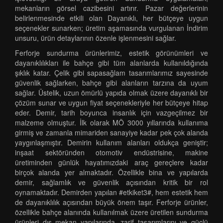
mekanların görsel cazibesini artırır. Pazar değerlerinin
belirlenmesinde etkili olan Dayanıklı, her bütçeye uygun
seçenekler sunarken; üretim aşamasında vurgulanan İndirim
unsuru, ürün detaylarının özenle işlenmesini sağlar.
Ferforje sundurma ürünlerimiz, estetik görünümleri ve
dayanıklılıkları ile bahçe gibi tüm alanlarda kullanıldığında
şıklık katar. Çelik gibi sapasağlam tasarımlarımız sayesinde
güvenlik sağlarken, bahçe gibi alanların tarzına da uyum
sağlar. Üstelik, uzun ömürlü yapıda olmak üzere dayanıklı bir
çözüm sunar ve uygun fiyat seçenekleriyle her bütçeye hitap
eder. Demir, tarih boyunca insanlık için vazgeçilmez bir
malzeme olmuştur. İlk olarak MÖ 3000 yıllarında kullanıma
girmiş ve zamanla mimariden sanayiye kadar pek çok alanda
yaygınlaşmıştır. Demirin kullanım alanları oldukça geniştir;
inşaat sektöründen otomotiv endüstrisine, makine
üretiminden günlük hayatımızdaki araç gereçlere kadar
birçok alanda yer almaktadır. Özellikle bina ve yapılarda
demir, sağlamlık ve güvenlik açısından kritik bir rol
oynamaktadır. Demirden yapılan #etkiket3#, hem estetik hem
de dayanıklılık açısından büyük önem taşır. Ferforje ürünler,
özellikle bahçe alanında kullanılmak üzere üretilen sundurma
ürünleri dış mekan yapılarında, zarif tasarımlarını ve güçlü