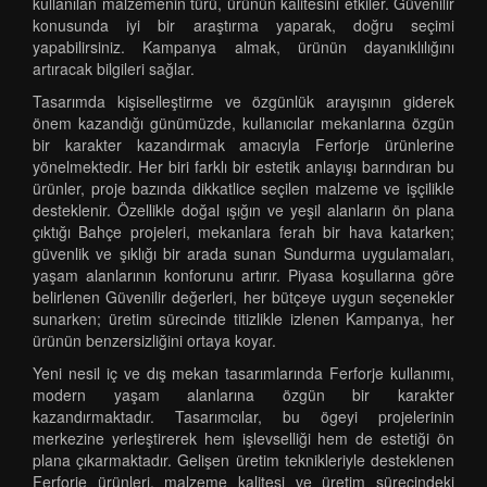
kullanılan malzemenin türü, ürünün kalitesini etkiler. Güvenilir
konusunda iyi bir araştırma yaparak, doğru seçimi
yapabilirsiniz. Kampanya almak, ürünün dayanıklılığını
artıracak bilgileri sağlar.
Tasarımda kişiselleştirme ve özgünlük arayışının giderek
önem kazandığı günümüzde, kullanıcılar mekanlarına özgün
bir karakter kazandırmak amacıyla Ferforje ürünlerine
yönelmektedir. Her biri farklı bir estetik anlayışı barındıran bu
ürünler, proje bazında dikkatlice seçilen malzeme ve işçilikle
desteklenir. Özellikle doğal ışığın ve yeşil alanların ön plana
çıktığı Bahçe projeleri, mekanlara ferah bir hava katarken;
güvenlik ve şıklığı bir arada sunan Sundurma uygulamaları,
yaşam alanlarının konforunu artırır. Piyasa koşullarına göre
belirlenen Güvenilir değerleri, her bütçeye uygun seçenekler
sunarken; üretim sürecinde titizlikle izlenen Kampanya, her
ürünün benzersizliğini ortaya koyar.
Yeni nesil iç ve dış mekan tasarımlarında Ferforje kullanımı,
modern yaşam alanlarına özgün bir karakter
kazandırmaktadır. Tasarımcılar, bu ögeyi projelerinin
merkezine yerleştirerek hem işlevselliği hem de estetiği ön
plana çıkarmaktadır. Gelişen üretim teknikleriyle desteklenen
Ferforje ürünleri, malzeme kalitesi ve üretim sürecindeki