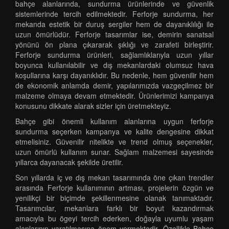
bahçe alanlarında, sundurma ürünlerinde ve güvenlik
sistemlerinde tercih edilmektedir. Ferforje sundurma, her
mekanda estetik bir duruş sergiler hem de dayanıklılığı ile
uzun ömürlüdür. Ferforje tasarımlar ise, demirin sanatsal
yönünü ön plana çıkararak şıklığı ve zarafeti birleştirir.
Ferforje sundurma ürünleri, sağlamlıklarıyla uzun yıllar
boyunca kullanılabilir ve dış mekanlardaki olumsuz hava
koşullarına karşı dayanıklıdır. Bu nedenle, hem güvenilir hem
de ekonomik anlamda demir, yapılarımızda vazgeçilmez bir
malzeme olmaya devam etmektedir. Ürünlerimizi kampanya
konusunu dikkate alarak sizler için üretmekteyiz.
Bahçe gibi önemli kullanım alanlarına uygun ferforje
sundurma seçerken kampanya ve kalite dengesine dikkat
etmelisiniz. Güvenilir nitelikte ve trend olmuş seçenekler,
uzun ömürlü kullanım sunar. Sağlam malzemesi sayesinde
yıllarca dayanacak şekilde üretilir.
Son yıllarda iç ve dış mekan tasarımında öne çıkan trendler
arasında Ferforje kullanımının artması, projelerin özgün ve
yenilikçi bir biçimde şekillenmesine olanak tanımaktadır.
Tasarımcılar, mekanlara farklı bir boyut kazandırmak
amacıyla bu ögeyi tercih ederken, doğayla uyumlu yaşam
alanlarının yaratılmasına önem vermektedir. Özellikle Bahçe