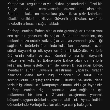
Kampanya uygulamalarıyla dikkat çekmektedir. Özellikle
Bahçe kavramı çerçevesinde düzenlenen alanlarda,
Sundurma kullanımı mekanlara güvenlik ve şıklık katarken;
tüketici tercihlerini etkileyen Güvenilir politikaları, sektörde
rekabetin artmasını sağlamaktadır.
Ferforje ürünleri, Bahçe alanlarında güvenliği artırmanın yanı
sıra şık bir görünüm de sağlar. Sundurma modelleri, dış
mekanlarınıza estetik katkı sağlar ve aynı zamanda güvenliği
sağlar. Bu ürünlerin üretiminde kullanılan malzemeler, uzun
süreli dayanıklılığı etkileyen en önemli faktördür. Ferforje
ürünlerinin kaliteli ve uzun ömürlü olması için dayanıklı
malzemeler kullanılır. Bahçenizde Bahçe alanında Ferforje
kullanımı, hem estetik hem de güvenlik açısından büyük
avantajlar sunar. Güvenilir araştırması yaparak, fiyatlar
hakkında daha fazla bilgi edinebilir ve farklı ürün
seçeneklerini karşılaştırabilirsiniz. Ürünler hakkında daha
fazla bilgi almak için Kampanya almanız oldukça faydalıdır.
Ferforje ürünleri, dış mekanınıza uyum sağlamak için
mükemmel bir tercihtir. Güvenilir araştırması yaparak
bütçenize uygun ürünleri kolayca bulabilirsiniz. Ayrıca, indirim
dönemlerinde Ferforje fiyatları oldukça cazip hale gelir.