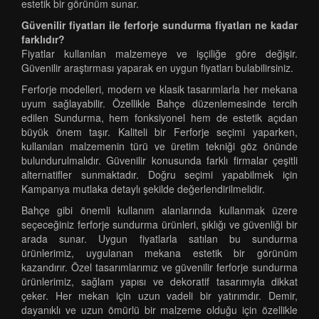
estetik bir görünüm sunar.
Güvenilir fiyatları ile ferforje sundurma fiyatları ne kadar
farklıdır?
Fiyatlar kullanılan malzemeye ve işçiliğe göre değişir.
Güvenilir araştırması yaparak en uygun fiyatları bulabilirsiniz.
Ferforje modelleri, modern ve klasik tasarımlarla her mekana
uyum sağlayabilir. Özellikle Bahçe düzenlemesinde tercih
edilen Sundurma, hem fonksiyonel hem de estetik açıdan
büyük önem taşır. Kaliteli bir Ferforje seçimi yaparken,
kullanılan malzemenin türü ve üretim tekniği göz önünde
bulundurulmalıdır. Güvenilir konusunda farklı firmalar çeşitli
alternatifler sunmaktadır. Doğru seçimi yapabilmek için
Kampanya mutlaka detaylı şekilde değerlendirilmelidir.
Bahçe gibi önemli kullanım alanlarında kullanmak üzere
seçeceğiniz ferforje sundurma ürünleri, şıklığı ve güvenliği bir
arada sunar. Uygun fiyatlarla satılan bu sundurma
ürünlerimiz, uygulanan mekana estetik bir görünüm
kazandırır. Özel tasarımlarımız ve güvenilir ferforje sundurma
ürünlerimiz, sağlam yapısı ve dekoratif tasarımıyla dikkat
çeker. Her mekan için uzun vadeli bir yatırımdır. Demir,
dayanıklı ve uzun ömürlü bir malzeme olduğu için özellikle