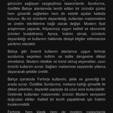
görünüm sağlayan vazgeçilmez tasarımlardır. Sundurma,
özellikle Bahçe alanlarında tercih edilen bir üründür çünkü
hem güvenlik sağlarken hem de estetik açıdan katkıda
bulunur. Bu tür ürünlerin dayanıklılığı, kullanılan malzemelere
ve üretim tekniklerine bağlı olarak değişir. Modern fiyat
araştırması yaparak, ihtiyacınıza uygun kaliteli ve ekonomik
ürünleri bulabilirsiniz. Ayrıca, İndirim almak, ürünlerin
dayanıklılığı ve kullanımı hakkında detaylı bilgiler edinmenize
yardımcı olacaktır.
Bahçe gibi önemli kullanım alanlarına uygun ferforje
sundurma seçerken indirim ve kalite dengesine dikkat
etmelisiniz. Modern nitelikte ve trend olmuş seçenekler, uzun
ömürlü kullanım sunar. Sağlam malzemesi sayesinde yıllarca
dayanacak şekilde üretilir.
Bahçe içerisinde Ferforje kullanımı, şıklık ve güvenliği bir
arada sunar. Özellikle Sundurma, mekana kattığı görsellik ile
dikkat çekerken, dayanıklı yapısıyla da uzun süre kullanılabilir.
Üretimde kullanılan malzemeler, ürünün Modern seviyesini
doğrudan etkiler. Kaliteli bir tercih yapabilmek için İndirim
incelenmelidir.
Ferforje, hem klasik hem de modern mekanlarda