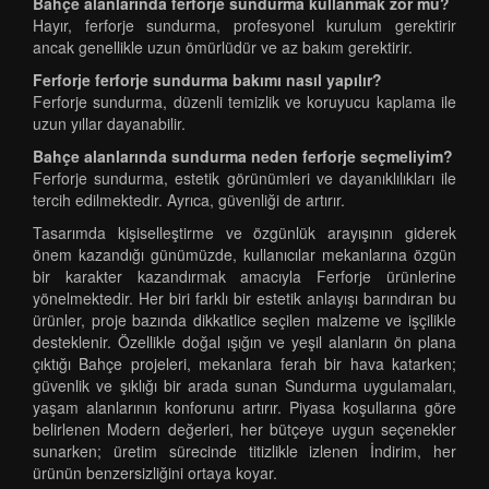
Bahçe alanlarında ferforje sundurma kullanmak zor mu?
Hayır, ferforje sundurma, profesyonel kurulum gerektirir
ancak genellikle uzun ömürlüdür ve az bakım gerektirir.
Ferforje ferforje sundurma bakımı nasıl yapılır?
Ferforje sundurma, düzenli temizlik ve koruyucu kaplama ile
uzun yıllar dayanabilir.
Bahçe alanlarında sundurma neden ferforje seçmeliyim?
Ferforje sundurma, estetik görünümleri ve dayanıklılıkları ile
tercih edilmektedir. Ayrıca, güvenliği de artırır.
Tasarımda kişiselleştirme ve özgünlük arayışının giderek
önem kazandığı günümüzde, kullanıcılar mekanlarına özgün
bir karakter kazandırmak amacıyla Ferforje ürünlerine
yönelmektedir. Her biri farklı bir estetik anlayışı barındıran bu
ürünler, proje bazında dikkatlice seçilen malzeme ve işçilikle
desteklenir. Özellikle doğal ışığın ve yeşil alanların ön plana
çıktığı Bahçe projeleri, mekanlara ferah bir hava katarken;
güvenlik ve şıklığı bir arada sunan Sundurma uygulamaları,
yaşam alanlarının konforunu artırır. Piyasa koşullarına göre
belirlenen Modern değerleri, her bütçeye uygun seçenekler
sunarken; üretim sürecinde titizlikle izlenen İndirim, her
ürünün benzersizliğini ortaya koyar.