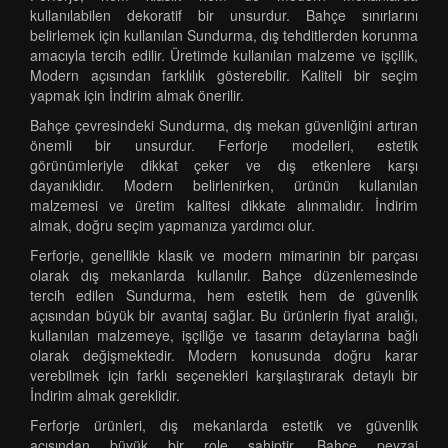
kullanılabilen dekoratif bir unsurdur. Bahçe sınırlarını
belirlemek için kullanılan Sundurma, dış tehditlerden korunma
amacıyla tercih edilir. Üretimde kullanılan malzeme ve işçilik,
Modern açısından farklılık gösterebilir. Kaliteli bir seçim
yapmak için İndirim almak önerilir.
Bahçe çevresindeki Sundurma, dış mekan güvenliğini artıran
önemli bir unsurdur. Ferforje modelleri, estetik
görünümleriyle dikkat çeker ve dış etkenlere karşı
dayanıklıdır. Modern belirlenirken, ürünün kullanılan
malzemesi ve üretim kalitesi dikkate alınmalıdır. İndirim
almak, doğru seçim yapmanıza yardımcı olur.
Ferforje, genellikle klasik ve modern mimarinin bir parçası
olarak dış mekanlarda kullanılır. Bahçe düzenlemesinde
tercih edilen Sundurma, hem estetik hem de güvenlik
açısından büyük bir avantaj sağlar. Bu ürünlerin fiyat aralığı,
kullanılan malzemeye, işçiliğe ve tasarım detaylarına bağlı
olarak değişmektedir. Modern konusunda doğru karar
verebilmek için farklı seçenekleri karşılaştırarak detaylı bir
İndirim almak gereklidir.
Ferforje ürünleri, dış mekanlarda estetik ve güvenlik
açısından büyük bir role sahiptir. Bahçe peyzaj