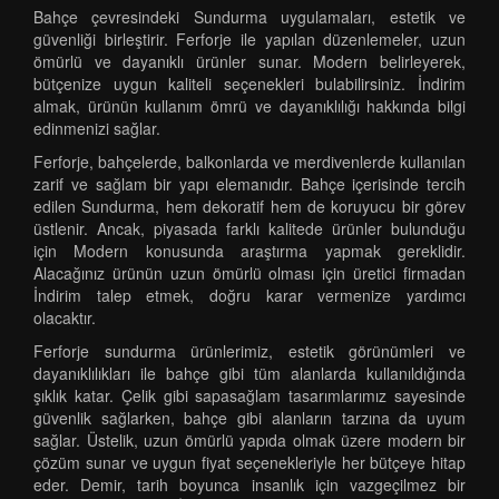
Bahçe çevresindeki Sundurma uygulamaları, estetik ve
güvenliği birleştirir. Ferforje ile yapılan düzenlemeler, uzun
ömürlü ve dayanıklı ürünler sunar. Modern belirleyerek,
bütçenize uygun kaliteli seçenekleri bulabilirsiniz. İndirim
almak, ürünün kullanım ömrü ve dayanıklılığı hakkında bilgi
edinmenizi sağlar.
Ferforje, bahçelerde, balkonlarda ve merdivenlerde kullanılan
zarif ve sağlam bir yapı elemanıdır. Bahçe içerisinde tercih
edilen Sundurma, hem dekoratif hem de koruyucu bir görev
üstlenir. Ancak, piyasada farklı kalitede ürünler bulunduğu
için Modern konusunda araştırma yapmak gereklidir.
Alacağınız ürünün uzun ömürlü olması için üretici firmadan
İndirim talep etmek, doğru karar vermenize yardımcı
olacaktır.
Ferforje sundurma ürünlerimiz, estetik görünümleri ve
dayanıklılıkları ile bahçe gibi tüm alanlarda kullanıldığında
şıklık katar. Çelik gibi sapasağlam tasarımlarımız sayesinde
güvenlik sağlarken, bahçe gibi alanların tarzına da uyum
sağlar. Üstelik, uzun ömürlü yapıda olmak üzere modern bir
çözüm sunar ve uygun fiyat seçenekleriyle her bütçeye hitap
eder. Demir, tarih boyunca insanlık için vazgeçilmez bir