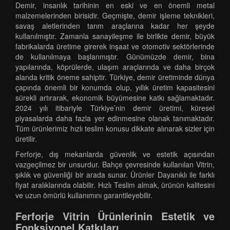
Demir, insanlık tarihinin en eski ve en önemli metal
malzemelerinden birisidir. Geçmişte, demir işleme teknikleri,
savaş aletlerinden tarım araçlarına kadar her şeyde
kullanılmıştır. Zamanla sanayileşme ile birlikte demir, büyük
fabrikalarda üretime girerek inşaat ve otomotiv sektörlerinde
de kullanılmaya başlanmıştır. Günümüzde demir, bina
yapılarında, köprülerde, ulaşım araçlarında ve daha birçok
alanda kritik öneme sahiptir. Türkiye, demir üretiminde dünya
çapında önemli bir konumda olup, yıllık üretim kapasitesini
sürekli artırarak, ekonomik büyümesine katkı sağlamaktadır.
2024 yılı itibariyle Türkiye’nin demir üretimi, küresel
piyasalarda daha fazla yer edinmesine olanak tanımaktadır.
Tüm ürünlerimiz hızlı teslim konusu dikkate alınarak sizler için
üretilir.
Ferforje, dış mekanlarda güvenlik ve estetik açısından
vazgeçilmez bir unsurdur. Bahçe çevresinde kullanılan Vitrin,
şıklık ve güvenliği bir arada sunar. Ürünler Dayanıklı ile farklı
fiyat aralıklarında olabilir. Hızlı Teslim almak, ürünün kalitesini
ve uzun ömürlü kullanımını garantileyebilir.
Ferforje Vitrin Ürünlerinin Estetik ve
Fonksiyonel Katkıları