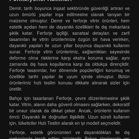
Demir, tarih boyunca inşaat sektöründe güvenliği artıran ve
uzun ömürlü yapılar inşa edilmesine olanak tanıyan bir
malzeme olmuştur. Demir ve ferforje vitrin ürünleri, hem
estetik açıdan hem de dayanıklı özellikleri ile dış mekanlara
şıklık katar. Ferforje işçiliği, sanatsal detayları ve zarif
tasarımları ile vitrin ürünlerimize özgün bir hava verirken,
dayanıklı yapıları ile uzun yıllar boyunca dayanıklı kullanım
sunar. Ferforje vitrin ürünlerimiz, sağlamlıkları sayesinde
deforme olma risklerine karşı ekstra koruma sağlar, aynı
zamanda dış hava koşullarına karşı da oldukça dirençlidir.
Ferforje tasarımlar, her dönemde popülerliğini korumuş ve
özellikle tarihi yapılar ile uyum içinde olmuştur. Bütün
ürünlerimiz hızlı teslim konusu dikkate alınarak sizler için
üretilir.
Bahçe için tasarlanan Ferforje, çevre düzenlemesine şıklık
katar. Vitrin, alanın daha güvenli olmasını sağlarken, dekoratif
bir unsur olarak da dikkat çeker. Ancak, ürünlerin kullanım
ömrü Dayanıklı ile doğrudan ilişkilidir. Uzun süreli kullanım
için, tüketiciler Hızlı Teslim alarak en iyi modeli seçmelidir.
Ferforje, estetik görünümleri ve dayanıklılıkları ile dış
mekanlarda tercih edilen ürünlerdir. Bahçe alanlarında yer