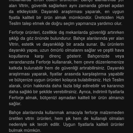
alan Vitrin, güvenlik sağlarken aynı zamanda görsel açıdan
da etkileyicidir. Dayanıklı araştırması yaparak, en uygun
fiyatla kaliteli bir ürün almak mümkündür. Üreticiden Hızlı
Teslim talep etmek de doğru seçim yapmanıza yardımcı olur.
Ferforje ürünleri, özellikle dış mekanlarda güvenliği artırırken
şıklığı da göz önünde bulundurur. Bahçe alanlarında yer alan
Vitrin, estetik ve dayanıklılığı bir arada sunar. Bu ürünlerin
dayanıklı yapısı, uzun ömürlü olmalarını sağlar ve çeşitli hava
koşullarına karşı direnç gösterir. Bahçenizde veya
verandanızda Ferforje kullanarak, hem çevre düzenlemenize
katkıda bulunabilir hem de güvenliği artırabilirsiniz. Dayanıklı
araştırması yaparak, fiyatlar arasında karşılaştırma yapabilir
ve bütçenize uygun ürünleri kolayca bulabilirsiniz. Hızlı Teslim
alarak, ürün hakkında daha fazla bilgi edinebilir ve kararınızı
daha sağlıklı bir şekilde verebilirsiniz. Ayrıca, indirimli fiyatlarla
Ferforje almak, bütçenizi aşmadan kaliteli bir ürün almanızı
sağlar.
Bahçe alanlarında kullanmak amacıyla ferforje malzemeden
üretilen vitrin ürünleri, hem şık hem de kullanışlı olmaları
nedeniyle sık tercih edilir. Uygun fiyatlarla kaliteli ürünler
bulmak mümkün.