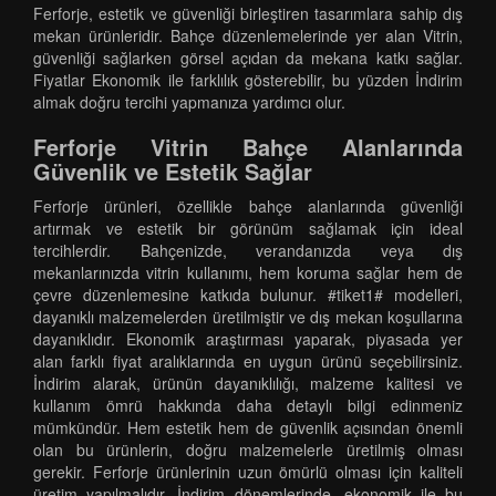
Ferforje, estetik ve güvenliği birleştiren tasarımlara sahip dış
mekan ürünleridir. Bahçe düzenlemelerinde yer alan Vitrin,
güvenliği sağlarken görsel açıdan da mekana katkı sağlar.
Fiyatlar Ekonomik ile farklılık gösterebilir, bu yüzden İndirim
almak doğru tercihi yapmanıza yardımcı olur.
Ferforje Vitrin Bahçe Alanlarında
Güvenlik ve Estetik Sağlar
Ferforje ürünleri, özellikle bahçe alanlarında güvenliği
artırmak ve estetik bir görünüm sağlamak için ideal
tercihlerdir. Bahçenizde, verandanızda veya dış
mekanlarınızda vitrin kullanımı, hem koruma sağlar hem de
çevre düzenlemesine katkıda bulunur. #tiket1# modelleri,
dayanıklı malzemelerden üretilmiştir ve dış mekan koşullarına
dayanıklıdır. Ekonomik araştırması yaparak, piyasada yer
alan farklı fiyat aralıklarında en uygun ürünü seçebilirsiniz.
İndirim alarak, ürünün dayanıklılığı, malzeme kalitesi ve
kullanım ömrü hakkında daha detaylı bilgi edinmeniz
mümkündür. Hem estetik hem de güvenlik açısından önemli
olan bu ürünlerin, doğru malzemelerle üretilmiş olması
gerekir. Ferforje ürünlerinin uzun ömürlü olması için kaliteli
üretim yapılmalıdır. İndirim dönemlerinde, ekonomik ile bu