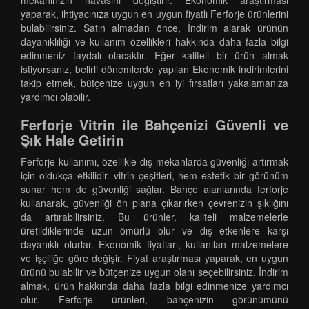
mekanınızın havasını değiştirir. Ekonomik araştırması
yaparak, ihtiyacınıza uygun en uygun fiyatlı Ferforje ürünlerini
bulabilirsiniz. Satın almadan önce, İndirim alarak ürünün
dayanıklılığı ve kullanım özellikleri hakkında daha fazla bilgi
edinmeniz faydalı olacaktır. Eğer kaliteli bir ürün almak
istiyorsanız, belirli dönemlerde yapılan Ekonomik indirimlerini
takip etmek, bütçenize uygun en iyi fırsatları yakalamanıza
yardımcı olabilir.
Ferforje Vitrin ile Bahçenizi Güvenli ve
Şık Hale Getirin
Ferforje kullanımı, özellikle dış mekanlarda güvenliği artırmak
için oldukça etkilidir. vitrin çeşitleri, hem estetik bir görünüm
sunar hem de güvenliği sağlar. Bahçe alanlarında ferforje
kullanarak, güvenliği ön plana çıkarırken çevrenizin şıklığını
da artırabilirsiniz. Bu ürünler, kaliteli malzemelerle
üretildiklerinde uzun ömürlü olur ve dış etkenlere karşı
dayanıklı olurlar. Ekonomik fiyatları, kullanılan malzemelere
ve işçiliğe göre değişir. Fiyat araştırması yaparak, en uygun
ürünü bulabilir ve bütçenize uygun olanı seçebilirsiniz. İndirim
almak, ürün hakkında daha fazla bilgi edinmenize yardımcı
olur. Ferforje ürünleri, bahçenizin görünümünü