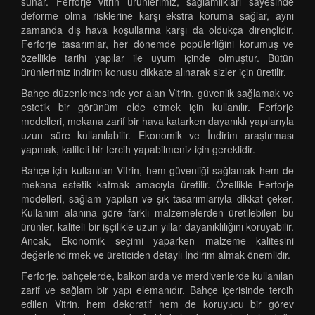
sunar. Ferforje vitrin ürünlerimiz, sağlamlıkları sayesinde
deforme olma risklerine karşı ekstra koruma sağlar, aynı
zamanda dış hava koşullarına karşı da oldukça dirençlidir.
Ferforje tasarımlar, her dönemde popülerliğini korumuş ve
özellikle tarihi yapılar ile uyum içinde olmuştur. Bütün
ürünlerimiz indirim konusu dikkate alınarak sizler için üretilir.
Bahçe düzenlemesinde yer alan Vitrin, güvenlik sağlamak ve
estetik bir görünüm elde etmek için kullanılır. Ferforje
modelleri, mekana zarif bir hava katarken dayanıklı yapılarıyla
uzun süre kullanılabilir. Ekonomik ve İndirim araştırması
yapmak, kaliteli bir tercih yapabilmeniz için gereklidir.
Bahçe için kullanılan Vitrin, hem güvenliği sağlamak hem de
mekana estetik katmak amacıyla üretilir. Özellikle Ferforje
modelleri, sağlam yapıları ve şık tasarımlarıyla dikkat çeker.
Kullanım alanına göre farklı malzemelerden üretilebilen bu
ürünler, kaliteli bir işçilikle uzun yıllar dayanıklılığını koruyabilir.
Ancak, Ekonomik seçimi yaparken malzeme kalitesini
değerlendirmek ve üreticiden detaylı İndirim almak önemlidir.
Ferforje, bahçelerde, balkonlarda ve merdivenlerde kullanılan
zarif ve sağlam bir yapı elemanıdır. Bahçe içerisinde tercih
edilen Vitrin, hem dekoratif hem de koruyucu bir görev