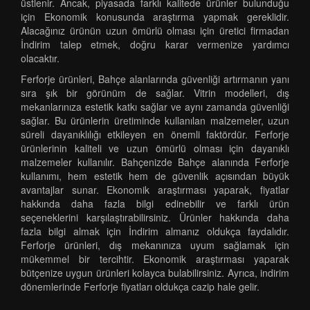
üstlenir. Ancak, piyasada farklı kalitede ürünler bulunduğu
için Ekonomik konusunda araştırma yapmak gereklidir.
Alacağınız ürünün uzun ömürlü olması için üretici firmadan
İndirim talep etmek, doğru karar vermenize yardımcı
olacaktır.
Ferforje ürünleri, Bahçe alanlarında güvenliği artırmanın yanı
sıra şık bir görünüm de sağlar. Vitrin modelleri, dış
mekanlarınıza estetik katkı sağlar ve aynı zamanda güvenliği
sağlar. Bu ürünlerin üretiminde kullanılan malzemeler, uzun
süreli dayanıklılığı etkileyen en önemli faktördür. Ferforje
ürünlerinin kaliteli ve uzun ömürlü olması için dayanıklı
malzemeler kullanılır. Bahçenizde Bahçe alanında Ferforje
kullanımı, hem estetik hem de güvenlik açısından büyük
avantajlar sunar. Ekonomik araştırması yaparak, fiyatlar
hakkında daha fazla bilgi edinebilir ve farklı ürün
seçeneklerini karşılaştırabilirsiniz. Ürünler hakkında daha
fazla bilgi almak için İndirim almanız oldukça faydalıdır.
Ferforje ürünleri, dış mekanınıza uyum sağlamak için
mükemmel bir tercihtir. Ekonomik araştırması yaparak
bütçenize uygun ürünleri kolayca bulabilirsiniz. Ayrıca, indirim
dönemlerinde Ferforje fiyatları oldukça cazip hale gelir.