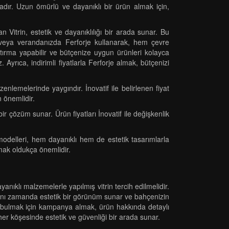
dadır. Uzun ömürlü ve dayanıklı bir ürün almak için,
n Vitrin, estetik ve dayanıklılığı bir arada sunar. Bu
de veya verandanızda Ferforje kullanarak, hem çevre
aştırma yapabilir ve bütçenize uygun ürünleri kolayca
. Ayrıca, indirimli fiyatlarla Ferforje almak, bütçenizi
enlemelerinde yaygındır. İnovatif ile belirlenen fiyat
 önemlidir.
r çözüm sunar. Ürün fiyatları İnovatif ile değişkenlik
modelleri, hem dayanıklı hem de estetik tasarımlarla
mak oldukça önemlidir.
anıklı malzemelerle yapılmış vitrin tercih edilmelidir.
, aynı zamanda estetik bir görünüm sunar ve bahçenizin
iteyi bulmak için kampanya almak, ürün hakkında detaylı
n her köşesinde estetik ve güvenliği bir arada sunar.