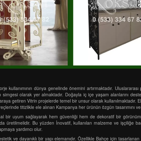
je kullanımının dünya genelinde önemini artırmaktadır. Uluslararası pro
ğin simgesi olarak yer almaktadır. Doğayla iç içe yaşam alanlarını de
r araya getiren Vitrin projelerde temel bir unsur olarak kullanılmaktadır
süreçlerinde titizlikle ele alınan Kampanya her ürünün özgün tasarımını ve 
al bir uyum sağlayarak hem güvenliği hem de dekoratif bir görünümü d
a üretilmelidir. Bu yüzden İnovatif, kullanılan malzeme ve işçiliğe bağ
pmaya yardımcı olur.
etik ve dayanıklı bir yapı elemanıdır. Özellikle Bahçe için tasarlanan 