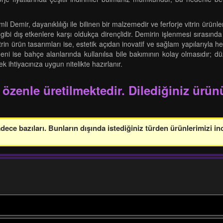
Demir, dayanıklılığı ile bilinen bir malzemedir ve ferforje vitrin ürünler 
 gibi dış etkenlere karşı oldukça dirençlidir. Demirin işlenmesi sırasında
e vitrin ürün tasarımları ise, estetik açıdan inovatif ve sağlam yapıları
ni ise bahçe alanlarında kullanılsa bile bakımının kolay olmasıdır; düze
 ihtiyacınıza uygun nitelikte hazırlanır.
 özenle üretilmektedir. Dilediğiniz ürünü
ce bazıları. Bunların dışında istediğiniz türden ürünlerimizi in