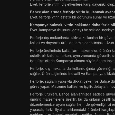
Evet, ferforje vitrin, dış etkenlere karşı dayanıklı ol
Bahçe alanlarında ferforje vitrin kullanmak avant
Evet, ferforje vitrin estetik bir görünüm sunar ve uzun 
Kampanya bulmak, vitrin hakkında daha fazla bi
Evet, kampanya ile ürünü detaylı bir şekilde inceleyebi
Ferforje dış mekanlarda sıklıkla kullanılan bir güven
kaliteli ve dayanıklı ürünleri tercih edebilirsiniz. Uz
Ferforje üretiminde kullanılan malzemeler, ürünün kal
estetik bir katkı sunarken, aynı zamanda güvenlik sa
için tüketicilerin Kampanya alması büyük önem taşır.
Ferforje, dış mekanlarda kullanıldığında güvenliği 
sağlar. Ürün seçiminde İnovatif ve Kampanya dikkate al
Ferforje, sağlam yapısıyla dikkat çeken ve Bahçe düz
görev yapar. Malzeme kalitesi ve işçilik detayları İno
Ferforje ürünleri, Bahçe alanlarınızda sadece güvenl
ömürlü malzemelerle üretilir, bu da onların çeşitli
düzenlemenize uyum sağlar hem de güvenliğinizi en üst
yaparak, farklı fiyat aralıklarındaki ürünleri karş
verirken size önemli avantajlar sağlar. Ayrıca, Ferf