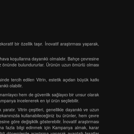
ratif bir özellik taşır. İnovatif araştırması yaparak,
 hava koşullarına dayanıklı olmalıdır. Bahçe çevresine
i göz önünde bulundururlar. Ürünün uzun ömürlü olması
nde tercih edilen Vitrin, estetik açıdan büyük katkı
klı olabilir.
amamlayıcı hem de güvenlik sağlayıcı bir unsur olarak
ampanya incelenerek en iyi ürün seçilebilir.
ratır. Vitrin çeşitleri, genellikle dayanıklı ve uzun
mekanınızda kullanabileceğiniz bu ürünler, hem çevre
ine göre değişiklik gösterebilir. İnovatif araştırması
 daha fazla bilgi edinmek için Kampanya almak, karar
irli dönemlerde araştırma yaparak avantajlı fırsatlar