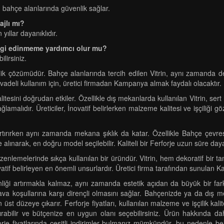
up, bahçe alanlarında güvenlik sağlar.
ajlı mı?
yıllar dayanıklıdır.
lgi edinmeme yardımcı olur mu?
lirsiniz.
lik çözümüdür. Bahçe alanlarında tercih edilen Vitrin, aynı zamanda deko
un vadeli kullanım için, üretici firmadan Kampanya almak faydalı olacaktır.
itesini doğrudan etkiler. Özellikle dış mekanlarda kullanılan Vitrin, sert
ğlamalıdır. Üreticiler, İnovatif belirlerken malzeme kalitesi ve işçiliğ
artırırken aynı zamanda mekana şıklık da katar. Özellikle Bahçe çevresi
ınarak, en doğru model seçilebilir. Kaliteli bir Ferforje uzun süre dayanı
enlemelerinde sıkça kullanılan bir üründür. Vitrin, hem dekoratif bir t
vatif belirleyen en önemli unsurlardır. Üretici firma tarafından sunulan K
iği artırmakla kalmaz, aynı zamanda estetik açıdan da büyük bir fark ya
 hava koşullarına karşı dirençli olmasını sağlar. Bahçenizde ya da dış 
 düzeye çıkarır. Ferforje fiyatları, kullanılan malzeme ve işçilik kalites
ılaştırabilir ve bütçenize en uygun olanı seçebilirsiniz. Ürün hakkında
orje fiyatlarında çeşitli indirimler bulmanız mümkündür, bu nedenle bel