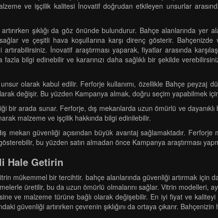
lzeme ve işçilik kalitesi İnovatif doğrudan etkileyen unsurlar arasın
 artırırken şıklığı da göz önünde bulundurur. Bahçe alanlarında yer ala
 sağlar ve çeşitli hava koşullarına karşı direnç gösterir. Bahçeniz
rtırabilirsiniz. İnovatif araştırması yaparak, fiyatlar arasında karşıl
la bilgi edinebilir ve kararınızı daha sağlıklı bir şekilde verebilirsiniz
nsur olarak kabul edilir. Ferforje kullanımı, özellikle Bahçe peyzaj düz
ı olarak değişir. Bu yüzden Kampanya almak, doğru seçim yapabilmek için
liği bir arada sunar. Ferforje, dış mekanlarda uzun ömürlü ve dayanıklı bi
rak malzeme ve işçilik hakkında bilgi edinilebilir.
 dış mekan güvenliği açısından büyük avantaj sağlamaktadır. Ferforje 
ik gösterebilir, bu yüzden satın almadan önce Kampanya araştırması yap
li Hale Getirin
rin mükemmel bir tercihtir. bahçe alanlarında güvenliği artırmak için day
emelerle üretilir, bu da uzun ömürlü olmalarını sağlar. Vitrin modelleri
kalitesine ve malzeme türüne bağlı olarak değişebilir. En iyi fiyat ve kal
ındaki güvenliği artırırken çevrenin şıklığını da ortaya çıkarır. Bahçenizi