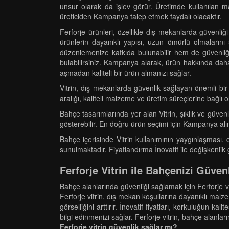
unsur olarak da işlev görür. Üretimde kullanılan ma
üreticiden Kampanya talep etmek faydalı olacaktır.
Ferforje ürünleri, özellikle dış mekanlarda güvenliği
ürünlerin dayanıklı yapısı, uzun ömürlü olmalarını
düzenlemenize katkıda bulunabilir hem de güvenliği a
bulabilirsiniz. Kampanya alarak, ürün hakkında daha faz
aşmadan kaliteli bir ürün almanızı sağlar.
Vitrin, dış mekanlarda güvenlik sağlayan önemli bir u
aralığı, kaliteli malzeme ve üretim süreçlerine bağl
Bahçe tasarımlarında yer alan Vitrin, şıklık ve güven
gösterebilir. En doğru ürün seçimi için Kampanya alına
Bahçe içerisinde Vitrin kullanımının yaygınlaşması,
sunulmaktadır. Fiyatlandırma İnovatif ile değişkenl
Ferforje Vitrin ile Bahçenizi Güven
Bahçe alanlarında güvenliği sağlamak için Ferforje vit
Ferforje vitrin, dış mekan koşullarına dayanıklı malz
görselliğini arttırır. İnovatif fiyatları, korkuluğun 
bilgi edinmenizi sağlar. Ferforje vitrin, bahçe alanlar
Ferforje vitrin güvenlik sağlar mı?