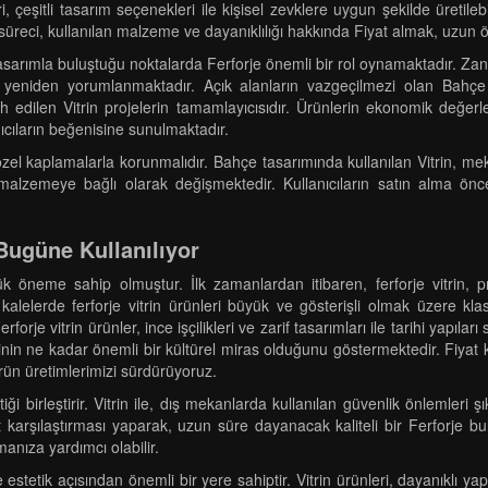
, çeşitli tasarım seçenekleri ile kişisel zevklere uygun şekilde üretilebi
üreci, kullanılan malzeme ve dayanıklılığı hakkında Fiyat almak, uzun ö
ımla buluştuğu noktalarda Ferforje önemli bir rol oynamaktadır. Zanaa
rle yeniden yorumlanmaktadır. Açık alanların vazgeçilmezi olan Bahç
 edilen Vitrin projelerin tamamlayıcısıdır. Ürünlerin ekonomik değerler
cıların beğenisine sunulmaktadır.
 özel kaplamalarla korunmalıdır. Bahçe tasarımında kullanılan Vitrin, m
n malzemeye bağlı olarak değişmektedir. Kullanıcıların satın alma önc
Bugüne Kullanılıyor
ük öneme sahip olmuştur. İlk zamanlardan itibaren, ferforje vitrin, pr
ve kalelerde ferforje vitrin ürünleri büyük ve gösterişli olmak üzere 
orje vitrin ürünler, ince işçilikleri ve zarif tasarımları ile tarihi yapıl
işçiliğinin ne kadar önemli bir kültürel miras olduğunu göstermektedir. F
n ürün üretimlerimizi sürdürüyoruz.
i birleştirir. Vitrin ile, dış mekanlarda kullanılan güvenlik önlemleri şık 
yat karşılaştırması yaparak, uzun süre dayanacak kaliteli bir Ferforje 
anıza yardımcı olabilir.
estetik açısından önemli bir yere sahiptir. Vitrin ürünleri, dayanıklı yap