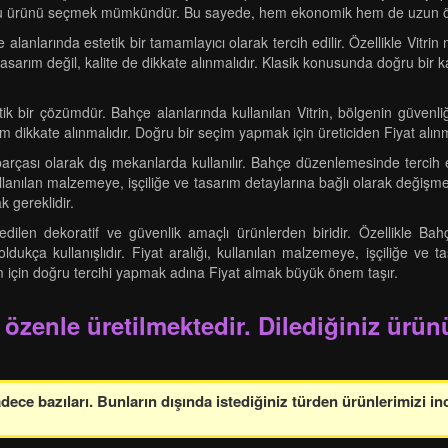
oğru ürünü seçmek mümkündür. Bu sayede, hem ekonomik hem de uzun ömü
çe alanlarında estetik bir tamamlayıcı olarak tercih edilir. Özellikle Vit
arım değil, kalite de dikkate alınmalıdır. Klasik konusunda doğru bir k
etik bir çözümdür. Bahçe alanlarında kullanılan Vitrin, bölgenin güvenl
rım dikkate alınmalıdır. Doğru bir seçim yapmak için üreticiden Fiyat alınm
 parçası olarak dış mekanlarda kullanılır. Bahçe düzenlemesinde tercih 
 kullanılan malzemeye, işçiliğe ve tasarım detaylarına bağlı olarak değiş
k gereklidir.
ilen dekoratif ve güvenlik amaçlı ürünlerden biridir. Özellikle Bahçe
dukça kullanışlıdır. Fiyat aralığı, kullanılan malzemeye, işçiliğe ve ta
 için doğru tercihi yapmak adına Fiyat almak büyük önem taşır.
 özenle üretilmektedir. Dilediğiniz ürünü
ce bazıları. Bunların dışında istediğiniz türden ürünlerimizi in