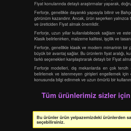
Fiyat konularında detaylı araştırmalar yaparak, d
Ferforje, genellikle dayanıklı yapısıyla bilinir ve Bah
görünüm kazandırır. Ancak, ürün seçerken yalnızca tas
ve üreticiden Fiyat almak önemlidir.
Ferforje, uzun yıllar kullanılabilecek sağlam ve est
Klasik belirlenirken, malzeme kalitesi, işçilik ve tasa
Ferforje, genellikle klasik ve modern mimarinin bir
büyük bir avantaj sağlar. Bu ürünlerin fiyat aralığı,
farklı seçenekleri karşılaştırarak detaylı bir Fiyat alma
Ferforje modelleri, dış mekanlarda en çok tercih ed
belirlemek ve istenmeyen girişleri engellemek için ol
konusunda bilgi edinmek ve uzun ömürlü bir kullanım
Tüm ürünlerimiz sizler için
Bu ürünler ürün yelpazemizdeki ürünlerden sade
seçebilirsiniz.