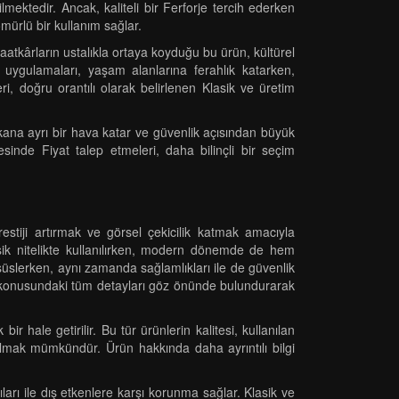
lmektedir. Ancak, kaliteli bir Ferforje tercih ederken
mürlü bir kullanım sağlar.
tkârların ustalıkla ortaya koyduğu bu ürün, kültürel
e uygulamaları, yaşam alanlarına ferahlık katarken,
i, doğru orantılı olarak belirlenen Klasik ve üretim
ekana ayrı bir hava katar ve güvenlik açısından büyük
esinde Fiyat talep etmeleri, daha bilinçli bir seçim
estiji artırmak ve görsel çekicilik katmak amacıyla
klasik nitelikte kullanılırken, modern dönemde de hem
arı süslerken, aynı zamanda sağlamlıkları ile de güvenlik
iyat konusundaki tüm detayları göz önünde bulundurarak
bir hale getirilir. Bu tür ürünlerin kalitesi, kullanılan
bulmak mümkündür. Ürün hakkında daha ayrıntılı bilgi
ıları ile dış etkenlere karşı korunma sağlar. Klasik ve