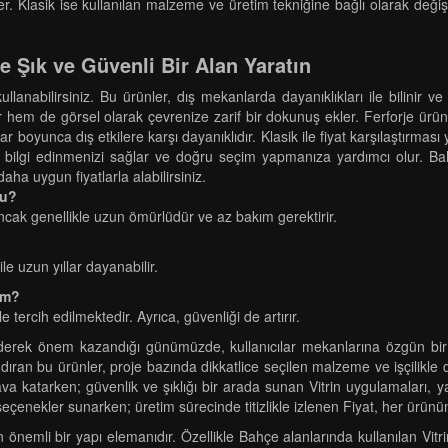
. Klasik ise kullanılan malzeme ve üretim tekniğine bağlı olarak değişm
le Şık ve Güvenli Bir Alan Yaratın
ullanabilirsiniz. Bu ürünler, dış mekanlarda dayanıklıkları ile bilinir 
lar hem de görsel olarak çevrenize zarif bir dokunuş ekler. Ferforje ürü
 boyunca dış etkilere karşı dayanıklıdır. Klasik ile fiyat karşılaştırması
 bilgi edinmenizi sağlar ve doğru seçim yapmanıza yardımcı olur. Bahçe
 daha uygun fiyatlarla alabilirsiniz.
mu?
 ancak genellikle uzun ömürlüdür ve az bakım gerektirir.
le uzun yıllar dayanabilir.
im?
le tercih edilmektedir. Ayrıca, güvenliği de artırır.
giderek önem kazandığı günümüzde, kullanıcılar mekanlarına özgün bir
ındıran bu ürünler, proje bazında dikkatlice seçilen malzeme ve işçilikle d
va katarken; güvenlik ve şıklığı bir arada sunan Vitrin uygulamaları, y
eçenekler sunarken; üretim sürecinde titizlikle izlenen Fiyat, her ürünün
an önemli bir yapı elemanıdır. Özellikle Bahçe alanlarında kullanılan Vi