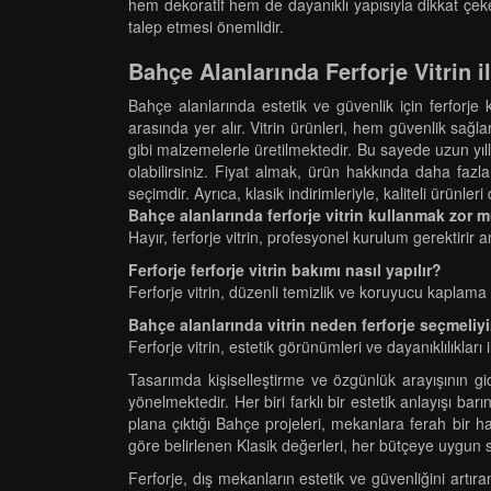
hem dekoratif hem de dayanıklı yapısıyla dikkat çeker
talep etmesi önemlidir.
Bahçe Alanlarında Ferforje Vitrin i
Bahçe alanlarında estetik ve güvenlik için ferforje k
arasında yer alır. Vitrin ürünleri, hem güvenlik sağ
gibi malzemelerle üretilmektedir. Bu sayede uzun yıllar
olabilirsiniz. Fiyat almak, ürün hakkında daha fazla
seçimdir. Ayrıca, klasik indirimleriyle, kaliteli ürünleri
Bahçe alanlarında ferforje vitrin kullanmak zor 
Hayır, ferforje vitrin, profesyonel kurulum gerektirir
Ferforje ferforje vitrin bakımı nasıl yapılır?
Ferforje vitrin, düzenli temizlik ve koruyucu kaplama i
Bahçe alanlarında vitrin neden ferforje seçmeliy
Ferforje vitrin, estetik görünümleri ve dayanıklılıkları i
Tasarımda kişiselleştirme ve özgünlük arayışının 
yönelmektedir. Her biri farklı bir estetik anlayışı bar
plana çıktığı Bahçe projeleri, mekanlara ferah bir ha
göre belirlenen Klasik değerleri, her bütçeye uygun s
Ferforje, dış mekanların estetik ve güvenliğini artır