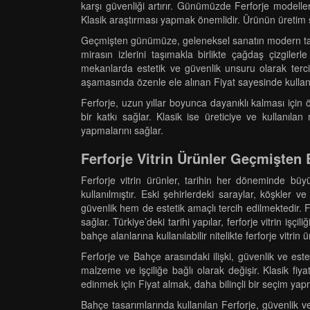
karşı güvenliği artırır. Günümüzde Ferforje modelleri
Klasik araştırması yapmak önemlidir. Ürünün üretim s
Geçmişten günümüze, geleneksel sanatın modern tasar
mirasın izlerini taşımakla birlikte çağdaş çizgile
mekanlarda estetik ve güvenlik unsuru olarak tercih
aşamasında özenle ele alınan Fiyat sayesinde kullanı
Ferforje, uzun yıllar boyunca dayanıklı kalması için
bir katkı sağlar. Klasik ise üreticiye ve kullanıla
yapmalarını sağlar.
Ferforje Vitrin Ürünler Geçmişten 
Ferforje vitrin ürünler, tarihin her döneminde büy
kullanılmıştır. Eski şehirlerdeki saraylar, köşkler 
güvenlik hem de estetik amaçlı tercih edilmektedir. Ferf
sağlar. Türkiye’deki tarihi yapılar, ferforje vitrin 
bahçe alanlarına kullanılabilir nitelikte ferforje vitri
Ferforje ve Bahçe arasındaki ilişki, güvenlik ve estetiğ
malzeme ve işçiliğe bağlı olarak değişir. Klasik fi
edinmek için Fiyat almak, daha bilinçli bir seçim yapm
Bahçe tasarımlarında kullanılan Ferforje, güvenlik ve 