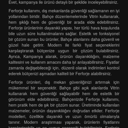
Evet, kampanya ile ürünü detaylı bir şekilde inceleyebilirsiniz.
Ferforje kullanımı, dış mekanlarda güvenliği sağlamanın en iyi
yollarından biridir. Bahçe düzenlemelerinde Vitrin kullanarak,
hem şıklığı hem de güvenliği bir arada elde edebilirsiniz.
Ferforje ürünlerinin dayanıklı yapısı, her türlü hava koşulunda
bile uzun süre kullanılmalarını sağlar. Estetik ve fonksiyonel
bir çözüm sunan bu ürünler, Bahçe alanlarını daha güvenli ve
güzel hale getirir. Modern ile farklı fiyat seçeneklerini
karşılaştırarak bütçenize uygun bir çözüm bulabilirsiniz.
Ayrıca, Kampanya alarak, ürünün dayanıklılığını, malzeme
kalitesini ve kullanım amacını daha iyi anlayabilirsiniz. Fiyatlar
zamanla değişebileceği için, düzenli olarak indirimleri kontrol
ederek bütçenizi aşmadan kaliteli bir Ferforje alabilirsiniz.
Ferforje ürünleri, dış mekan güvenliğinizi artırmak için
mükemmel bir seçenektir. Bahçe gibi açık alanlarda Vitrin
kullanarak hem güvenliği sağlayabilir hem de estetik bir
görünüm elde edebilirsiniz. Bahçenizde Ferforje kullanımı,
hem pratik hem de şık bir çözüm sunar. Üretiminde kullanılan
malzemeler, ürünün dayanıklılığını doğrudan etkiler. Ferforje
modelleri, özellikle dayanıklı ve uzun ömürlü olmalarıyla
tanınır. Modern araştırması yaparak, ürünlerin fiyatlarını
karşılaştırabilir ve en uygun seçeneği bulabilirsiniz. Ferforje