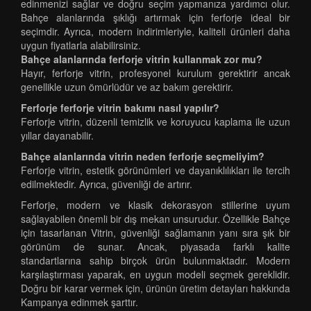
edinmenizi sağlar ve doğru seçim yapmanıza yardımcı olur.
Bahçe alanlarında şıklığı artırmak için ferforje ideal bir
seçimdir. Ayrıca, modern indirimleriyle, kaliteli ürünleri daha
uygun fiyatlarla alabilirsiniz.
Bahçe alanlarında ferforje vitrin kullanmak zor mu?
Hayır, ferforje vitrin, profesyonel kurulum gerektirir ancak
genellikle uzun ömürlüdür ve az bakım gerektirir.
Ferforje ferforje vitrin bakımı nasıl yapılır?
Ferforje vitrin, düzenli temizlik ve koruyucu kaplama ile uzun
yıllar dayanabilir.
Bahçe alanlarında vitrin neden ferforje seçmeliyim?
Ferforje vitrin, estetik görünümleri ve dayanıklılıkları ile tercih
edilmektedir. Ayrıca, güvenliği de artırır.
Ferforje, modern ve klasik dekorasyon stillerine uyum
sağlayabilen önemli bir dış mekan unsurudur. Özellikle Bahçe
için tasarlanan Vitrin, güvenliği sağlamanın yanı sıra şık bir
görünüm de sunar. Ancak, piyasada farklı kalite
standartlarına sahip birçok ürün bulunmaktadır. Modern
karşılaştırması yaparak, en uygun modeli seçmek gereklidir.
Doğru bir karar vermek için, ürünün üretim detayları hakkında
Kampanya edinmek şarttır.