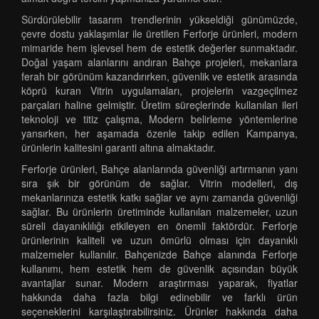
Sürdürülebilir tasarım trendlerinin yükseldiği günümüzde,
çevre dostu yaklaşımlar ile üretilen Ferforje ürünleri, modern
mimaride hem işlevsel hem de estetik değerler sunmaktadır.
Doğal yaşam alanlarını andıran Bahçe projeleri, mekanlara
ferah bir görünüm kazandırırken, güvenlik ve estetik arasında
köprü kuran Vitrin uygulamaları, projelerin vazgeçilmez
parçaları haline gelmiştir. Üretim süreçlerinde kullanılan ileri
teknoloji ve titiz çalışma, Modern belirleme yöntemlerine
yansırken, her aşamada özenle takip edilen Kampanya,
ürünlerin kalitesini garanti altına almaktadır.
Ferforje ürünleri, Bahçe alanlarında güvenliği artırmanın yanı
sıra şık bir görünüm de sağlar. Vitrin modelleri, dış
mekanlarınıza estetik katkı sağlar ve aynı zamanda güvenliği
sağlar. Bu ürünlerin üretiminde kullanılan malzemeler, uzun
süreli dayanıklılığı etkileyen en önemli faktördür. Ferforje
ürünlerinin kaliteli ve uzun ömürlü olması için dayanıklı
malzemeler kullanılır. Bahçenizde Bahçe alanında Ferforje
kullanımı, hem estetik hem de güvenlik açısından büyük
avantajlar sunar. Modern araştırması yaparak, fiyatlar
hakkında daha fazla bilgi edinebilir ve farklı ürün
seçeneklerini karşılaştırabilirsiniz. Ürünler hakkında daha