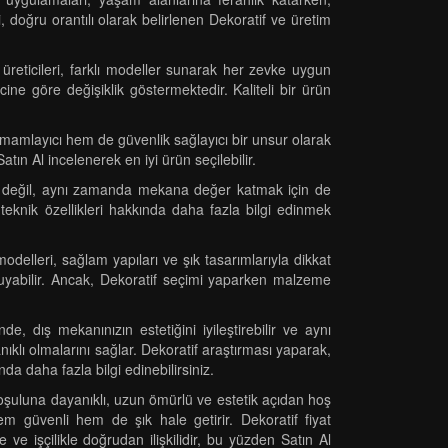
, doğru orantılı olarak belirlenen Dekoratif ve üretim
üreticileri, farklı modeller sunarak her zevke uygun
ine göre değişiklik göstermektedir. Kaliteli bir ürün
tamamlayıcı hem de güvenlik sağlayıcı bir unsur olarak
tın Al incelenerek en iyi ürün seçilebilir.
için değil, aynı zamanda mekana değer katmak için de
 teknik özellikleri hakkında daha fazla bilgi edinmek
delleri, sağlam yapıları ve şık tasarımlarıyla dikkat
 koruyabilir. Ancak, Dekoratif seçimi yaparken malzeme
e, dış mekanınızın estetiğini iyileştirebilir ve aynı
ıklı olmalarını sağlar. Dekoratif araştırması yaparak,
nda daha fazla bilgi edinebilirsiniz.
 koşuluna dayanıklı, uzun ömürlü ve estetik açıdan hoş
em güvenli hem de şık hale getirir. Dekoratif fiyat
 ve işçilikle doğrudan ilişkilidir, bu yüzden Satın Al