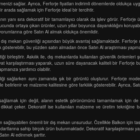
izi sağlar. Ayrıca, Ferforje fiyatları indirimli dönemlerde oldukça uygu
r arada sağlamak için Ferforje ideal bir tercihtir.
nın yanı sıra dekoratif bir tamamlayıcı olarak da işlev görür. Ferforje
onucunda ortaya çıkan ürünler, uzun yıllar boyunca dayanıklılığını koruyab
yorumlarına göre Satın Al almak oldukça önemlidir.
ı, dış mekan güvenliği açısından büyük avantaj sağlamaktadır. Ferforje 
ik gösterebilir, bu yüzden satın almadan önce Satın Al araştırması yapm
ği birleştirir. Askılık ile, dış mekanlarda kullanılan güvenlik önlemleri şık 
fiyat karşılaştırması yaparak, uzun süre dayanacak kaliteli bir Ferforje
apmanıza yardımcı olabilir.
iği sağlarken aynı zamanda şık bir görüntü oluşturur. Ferforje modell
ı ile belirlenir ve malzeme kalitesine göre farklılık gösterebilir. Ayrıca, 
i sağlamak için değil, alanın estetik görünümünü tamamlamak için de t
 dikkat çeker. Dekoratif ise kullanılan malzeme ve üretim tekniğine ba
 sağlayabilen önemli bir dış mekan unsurudur. Özellikle Balkon için tasa
dartlarına sahip birçok ürün bulunmaktadır. Dekoratif karşılaştırması 
atın Al edinmek şarttır.