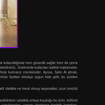
arında kullanıldığında hem güvenlik sağlar hem de çevre
bilirsiniz. Üretiminde kullanılan kaliteli malzemeler,
erforje bulmanız mümkündür. Ayrıca, Satın Al almak,
rforje fiyatları oldukça uygun hale gelir, bu yüzden
ratif nitelikte ve trend olmuş seçenekler, uzun ömürlü
tkârların ustalıkla ortaya koyduğu bu ürün, kültürel
n uygulamaları, yaşam alanlarına ferahlık katarken,