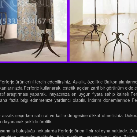
Ferforje ürünlerini tercih edebilirsiniz. Askılık, özellikle Balkon alanl
nlarınızda Ferforje kullanarak, estetik açıdan zarif bir görünüm elde ede
if araştırması yaparak, ihtiyacınıza en uygun fiyata sahip kaliteli F
 daha fazla bilgi edinmenize yardımcı olabilir. İndirim dönemlerinde Fe
 askılık seçerken satın al ve kalite dengesine dikkat etmelisiniz. Deko
dayanacak şekilde üretilir.
ımla buluştuğu noktalarda Ferforje önemli bir rol oynamaktadır. Zanaa
rle yeniden yorumlanmaktadır. Açık alanların vazgeçilmezi olan Balko