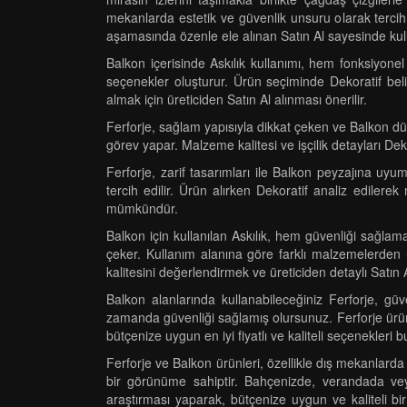
mekanlarda estetik ve güvenlik unsuru olarak tercih e
aşamasında özenle ele alınan Satın Al sayesinde kull
Balkon içerisinde Askılık kullanımı, hem fonksiyone
seçenekler oluşturur. Ürün seçiminde Dekoratif belir
almak için üreticiden Satın Al alınması önerilir.
Ferforje, sağlam yapısıyla dikkat çeken ve Balkon düz
görev yapar. Malzeme kalitesi ve işçilik detayları Deko
Ferforje, zarif tasarımları ile Balkon peyzajına uy
tercih edilir. Ürün alırken Dekoratif analiz edilere
mümkündür.
Balkon için kullanılan Askılık, hem güvenliği sağlam
çeker. Kullanım alanına göre farklı malzemelerden üre
kalitesini değerlendirmek ve üreticiden detaylı Satın 
Balkon alanlarında kullanabileceğiniz Ferforje, güve
zamanda güvenliği sağlamış olursunuz. Ferforje ürünle
bütçenize uygun en iyi fiyatlı ve kaliteli seçenekleri b
Ferforje ve Balkon ürünleri, özellikle dış mekanlarda
bir görünüme sahiptir. Bahçenizde, verandada veya 
araştırması yaparak, bütçenize uygun ve kaliteli bir 