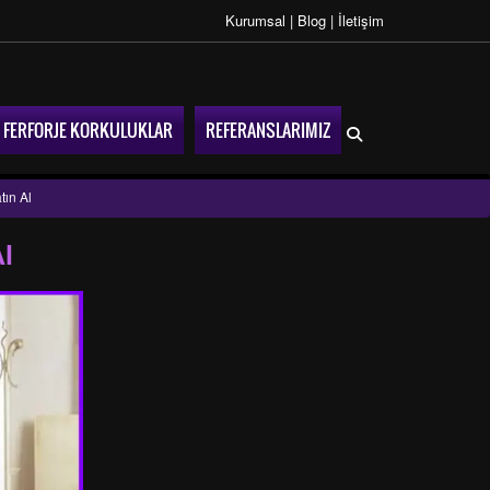
Kurumsal
|
Blog
|
İletişim
FERFORJE KORKULUKLAR
REFERANSLARIMIZ
tın Al
Al