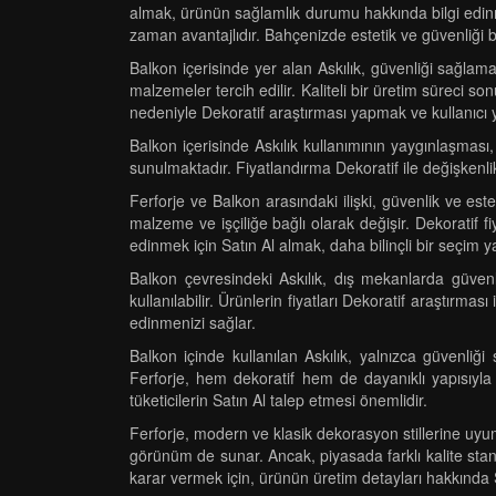
almak, ürünün sağlamlık durumu hakkında bilgi edinmen
zaman avantajlıdır. Bahçenizde estetik ve güvenliği bi
Balkon içerisinde yer alan Askılık, güvenliği sağlama
malzemeler tercih edilir. Kaliteli bir üretim süreci s
nedeniyle Dekoratif araştırması yapmak ve kullanıcı 
Balkon içerisinde Askılık kullanımının yaygınlaşmas
sunulmaktadır. Fiyatlandırma Dekoratif ile değişkenl
Ferforje ve Balkon arasındaki ilişki, güvenlik ve esteti
malzeme ve işçiliğe bağlı olarak değişir. Dekoratif 
edinmek için Satın Al almak, daha bilinçli bir seçim y
Balkon çevresindeki Askılık, dış mekanlarda güvenl
kullanılabilir. Ürünlerin fiyatları Dekoratif araştırmas
edinmenizi sağlar.
Balkon içinde kullanılan Askılık, yalnızca güvenliğ
Ferforje, hem dekoratif hem de dayanıklı yapısıyla
tüketicilerin Satın Al talep etmesi önemlidir.
Ferforje, modern ve klasik dekorasyon stillerine uyum
görünüm de sunar. Ancak, piyasada farklı kalite stan
karar vermek için, ürünün üretim detayları hakkında S