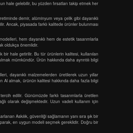
n hale gelebilir, bu yüzden fırsatları takip etmek her
 üretiminde demir, alüminyum veya çelik gibi dayanıklı
ilir. Ancak, piyasada farklı kalitede ürünler bulunması
modelleri, hem dayanıklı hem de estetik tasarımlarla
ak oldukça önemlidir.
bir hale getirilir. Bu tür ürünlerin kalitesi, kullanılan
 bulmak mümkündür. Ürün hakkında daha ayrıntılı bilgi
eri, dayanıklı malzemelerden üretilerek uzun yıllar
Satın Al almak, ürünün kalitesi hakkında daha fazla bilgi
ercih edilir. Günümüzde farklı tasarımlarla üretilen
ğlı olarak değişmektedir. Uzun vadeli kullanım için
rlanan Askılık, güvenliği sağlamanın yanı sıra şık bir
yaparak, en uygun modeli seçmek gereklidir. Doğru bir