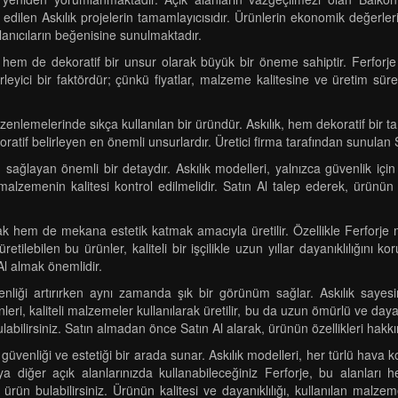
dilen Askılık projelerin tamamlayıcısıdır. Ürünlerin ekonomik değerleri
anıcıların beğenisine sunulmaktadır.
l hem de dekoratif bir unsur olarak büyük bir öneme sahiptir. Ferforje 
leyici bir faktördür; çünkü fiyatlar, malzeme kalitesine ve üretim sürec
enlemelerinde sıkça kullanılan bir üründür. Askılık, hem dekoratif bir 
ratif belirleyen en önemli unsurlardır. Üretici firma tarafından sunulan Sa
um sağlayan önemli bir detaydır. Askılık modelleri, yalnızca güvenlik 
k malzemenin kalitesi kontrol edilmelidir. Satın Al talep ederek, ürünün
ak hem de mekana estetik katmak amacıyla üretilir. Özellikle Ferforje mo
tilebilen bu ürünler, kaliteli bir işçilikle uzun yıllar dayanıklılığını
Al almak önemlidir.
nliği artırırken aynı zamanda şık bir görünüm sağlar. Askılık sayesind
ri, kaliteli malzemeler kullanılarak üretilir, bu da uzun ömürlü ve dayan
ulabilirsiniz. Satın almadan önce Satın Al alarak, ürünün özellikleri hakkı
 güvenliği ve estetiği bir arada sunar. Askılık modelleri, her türlü hava
diğer açık alanlarınızda kullanabileceğiniz Ferforje, bu alanları h
ürün bulabilirsiniz. Ürünün kalitesi ve dayanıklılığı, kullanılan malzeme