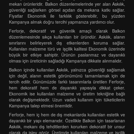
mekan ürünleridir. Balkon düzenlemelerinde yer alan Askılık,
güvenliği sağlarken görsel açıdan da mekana katkı sağlar.
Fiyatlar Ekonomik ile farklılık gösterebilir, bu yüzden
Kampanya almak doğru tercihi yapmanıza yardımcı olur.
Ferforje, dekoratif ve güvenlik amaçlı olarak Balkon
düzenlemesinde sıkça kullanılan bir üründür. Askılık, alanın
sınırlarını belirleyerek dış etkenlerden koruma sağlar.
Kullanılan malzeme türü ve işçilik kalitesi Ekonomik üzerinde
büyük bir etkiye sahiptir. Ürünün paslanmaz ve dayanıklı
olması için üreticinin sağladığı Kampanya dikkate alınmalıdır.
Balkon içinde kullanılan Askılık, yalnızca güvenliği sağlamak
için değil, alanın estetik görünümünü tamamlamak için de
tercih edilir. Günümüzde farklı tasarımlarla üretilen Ferforje,
hem dekoratif hem de dayanıklı yapısıyla dikkat çeker.
Ekonomik ise kullanılan malzeme ve üretim tekniğine bağlı
olarak değişmektedir. Uzun vadeli kullanım için tüketicilerin
Kampanya talep etmesi önemlidir.
Ferforje, hem iç hem de dış mekanlarda kullanılan estetik ve
dayanıklı bir yapı elemanıdır. Özellikle Balkon için tasarlanan
Askılık, mekanı dış tehditlerden korurken dekoratif bir unsur
olarak da işlev görür. Üretimde kullanılan malzeme ve işçilik