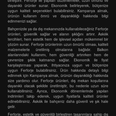
birleştirir. Ferforje ile yapılan düzenlemeler, uzun ömürlü ve
dayanıklı ürünler sunar. Ekonomik belirleyerek, bütçenize
uygun kaliteli seçenekleri bulabilirsiniz. Kampanya almak,
ürünün kullanım ömrü ve dayanıklılığı hakkında bilgi
edinmenizi sağlar.
Bahçenizde ya da dış mekanınızda kullanabileceğiniz Ferforje
ürünleri, güvenlik sağlar ve alanın şıklığını artırır. Askılık
tercihleri, hem estetik hem de işlevsel açıdan mükemmel bir
çözüm sunar. Ferforje ürünlerinin uzun ömürlü olması, kaliteli
malzemelerle üretilmiş olmalarına bağlıdır. Balkon
alanlarındaki kullanımı, hem güvenliği artırırken hem de
çevrenize şıklık katmanızı sağlar. Ekonomik ile fiyat
karşılaştırması yaparak, ihtiyacınıza uygun ve bütçenize
uygun Ferforje bulabilirsiniz. Ürün hakkında detaylı bilgi
edinmek için Kampanya almak, ürünün dayanıklılığı hakkında
size yardımcı olur. Ferforje ürünleri, dış mekan koşullarına
dayanıklı olacak şekilde üretilmiştir, bu nedenle uzun süre
kullanabilirsiniz. Ayrıca, Ekonomik dönemlerinde yapılan
indirimleri takip ederek, uygun fiyatlarla kaliteli ürünler
edinebilirsiniz. Askılık ile bahçeniz daha güvenli ve şık hale
gelir.
Ferforje, estetik ve güvenliği birleştiren tasarımlara sahip dış