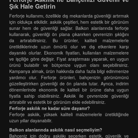
Şık Hale Getirin
Ferforje kullanımı, özellikle dış mekanlarda güvenliği artırmak
için oldukça etkilidir. askılık çeşitleri, hem estetik bir görünüm
sunar hem de güvenliği sağlar. Balkon alanlarında ferforje
kullanarak, güvenliği ön plana çıkarırken çevrenizin şıklığını
da artırabilirsiniz. Bu ürünler, kaliteli malzemelerle
üretildiklerinde uzun ömürlü olur ve dış etkenlere karşı
dayanıklı olurlar. Ekonomik fiyatları, kullanılan malzemelere
ve işçiliğe göre değişir. Fiyat araştırması yaparak, en uygun
ürünü bulabilir ve bütçenize uygun olanı seçebilirsiniz.
Kampanya almak, ürün hakkında daha fazla bilgi edinmenize
yardımcı olur. Ferforje ürünleri, bahçenizin görünümünü
güzelleştirirken güvenliği de ön planda tutar. Ayrıca, indirim
dönemlerinde ekonomik ile kaliteli bir ürüne daha uygun
fiyatla sahip olabilirsiniz. Askılık ile çevrenizde güvenliği
artırabilir ve estetik bir görünüm elde edebilirsiniz.
Ferforje askılık ne kadar süre dayanır?
Ferforje askılık, yüksek kaliteli malzemelerle üretildiğinde
uzun yıllar dayanabilir.
Balkon alanlarında askılık nasıl seçmeliyim?
Bahçeniz için doğru askılıkı seçerken estetik, güvenlik ve