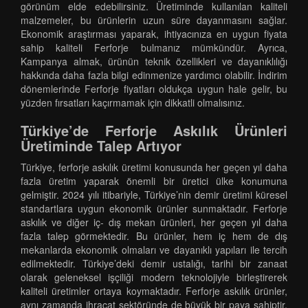
görünüm elde edebilirsiniz. Üretiminde kullanılan kaliteli
malzemeler, bu ürünlerin uzun süre dayanmasını sağlar.
Ekonomik araştırması yaparak, ihtiyacınıza en uygun fiyata
sahip kaliteli Ferforje bulmanız mümkündür. Ayrıca,
Kampanya almak, ürünün teknik özellikleri ve dayanıklılığı
hakkında daha fazla bilgi edinmenize yardımcı olabilir. İndirim
dönemlerinde Ferforje fiyatları oldukça uygun hale gelir, bu
yüzden fırsatları kaçırmamak için dikkatli olmalısınız.
Türkiye’de Ferforje Askılık Ürünleri
Üretiminde Talep Artıyor
Türkiye, ferforje askılık üretimi konusunda her geçen yıl daha
fazla üretim yaparak önemli bir üretici ülke konumuna
gelmiştir. 2024 yılı itibariyle, Türkiye’nin demir üretimi küresel
standartlara uygun ekonomik ürünler sunmaktadır. Ferforje
askılık ve diğer iç- dış mekan ürünleri, her geçen yıl daha
fazla talep görmektedir. Bu ürünler, hem iç hem de dış
mekanlarda ekonomik olmaları ve dayanıklı yapıları ile tercih
edilmektedir. Türkiye’deki demir ustalığı, tarihi bir zanaat
olarak geleneksel işçiliği modern teknolojiyle birleştirerek
kaliteli üretimler ortaya koymaktadır. Ferforje askılık ürünler,
aynı zamanda ihracat sektöründe de büyük bir paya sahiptir.