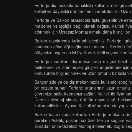
Ferforje dış mekanlarda sıklıkla kullanılan bir güven
kaliteli ve dayanıklı ürünleri tercih edebilirsiniz. Uzu
Ferforje ve Balkon arasındaki ilişki, güvenlik ve esteti
malzeme ve işçiliğe bağlı olarak değişir. Kaliteli f
edinmek için Ücretsiz Montaj almak, daha bilinçli bir
Balkon alanlarında kullanabileceğiniz Ferforje, güve
zamanda güvenliği sağlamış olursunuz. Ferforje ürünle
bütçenize uygun en iyi fiyatlı ve kaliteli seçenekleri 
Ferforje modelleri, dış mekanlarda en çok tercih ed
belirlemek ve istenmeyen girişleri engellemek için ol
konusunda bilgi edinmek ve uzun ömürlü bir kullanım
Bahçenizde ya da dış mekanınızda kullanabileceğiniz F
bir çözüm sunar. Ferforje ürünlerinin uzun ömürlü o
çevrenize şıklık katmanızı sağlar. Kaliteli ile fiyat 
Ücretsiz Montaj almak, ürünün dayanıklılığı hakkınd
kullanabilirsiniz. Ayrıca, Kaliteli dönemlerinde yapılan 
Balkon tasarımında kullanılan Ferforje, mekana doğ
gereken Askılık, paslanmaz özellikte ve sağlam yapıd
almadan önce Ücretsiz Montaj incelemek, doğru seç