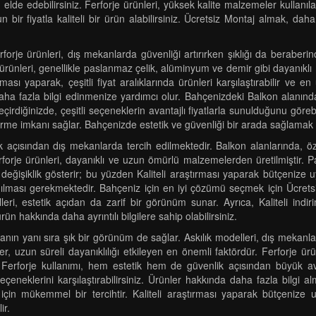
e edebilirsiniz. Ferforje ürünleri, yüksek kalite malzemeler kullanılarak
un bir fiyatla kaliteli bir ürün alabilirsiniz. Ücretsiz Montaj almak, da
rje ürünleri, dış mekanlarda güvenliği artırırken şıklığı da beraberind
 ürünleri, genellikle paslanmaz çelik, alüminyum ve demir gibi dayanıklı
rması yaparak, çeşitli fiyat aralıklarında ürünleri karşılaştırabilir ve e
daha fazla bilgi edinmenize yardımcı olur. Bahçenizdeki Balkon alanında
 geçirdiğinizde, çeşitli seçeneklerin avantajlı fiyatlarla sunulduğunu gör
rme imkanı sağlar. Bahçenizde estetik ve güvenliği bir arada sağlamak içi
çısından dış mekanlarda tercih edilmektedir. Balkon alanlarında, özell
orje ürünleri, dayanıklı ve uzun ömürlü malzemelerden üretilmiştir. Pa
 değişiklik gösterir; bu yüzden Kaliteli araştırması yaparak bütçenize uy
ullanılması gerekmektedir. Bahçeniz için en iyi çözümü seçmek için Ücre
eri, estetik açıdan da zarif bir görünüm sunar. Ayrıca, Kaliteli indir
 hakkında daha ayrıntılı bilgilere sahip olabilirsiniz.
manın yanı sıra şık bir görünüm de sağlar. Askılık modelleri, dış mekanl
, uzun süreli dayanıklılığı etkileyen en önemli faktördür. Ferforje ürü
Ferforje kullanımı, hem estetik hem de güvenlik açısından büyük avant
eçeneklerini karşılaştırabilirsiniz. Ürünler hakkında daha fazla bilgi 
in mükemmel bir tercihtir. Kaliteli araştırması yaparak bütçenize uyg
ir.