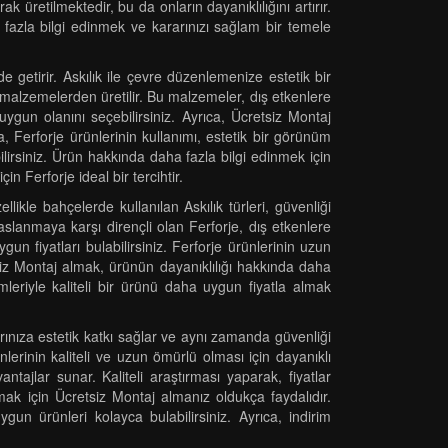
 üretilmektedir, bu da onların dayanıklılığını artırır.
ha fazla bilgi edinmek ve kararınızı sağlam bir temele
e getirir. Askılık ile çevre düzenlemenize estetik bir
 malzemelerden üretilir. Bu malzemeler, dış etkenlere
n uygun olanını seçebilirsiniz. Ayrıca, Ücretsiz Montaj
, Ferforje ürünlerinin kullanımı, estetik bir görünüm
ebilirsiniz. Ürün hakkında daha fazla bilgi edinmek için
n Ferforje ideal bir tercihtir.
ikle bahçelerde kullanılan Askılık türleri, güvenliği
slanmaya karşı dirençli olan Ferforje, dış etkenlere
gun fiyatları bulabilirsiniz. Ferforje ürünlerinin uzun
tsiz Montaj almak, ürünün dayanıklılığı hakkında daha
imleriyle kaliteli bir ürünü daha uygun fiyatla almak
arınıza estetik katkı sağlar ve aynı zamanda güvenliği
nlerinin kaliteli ve uzun ömürlü olması için dayanıklı
ajlar sunar. Kaliteli araştırması yaparak, fiyatlar
almak için Ücretsiz Montaj almanız oldukça faydalıdır.
un ürünleri kolayca bulabilirsiniz. Ayrıca, indirim