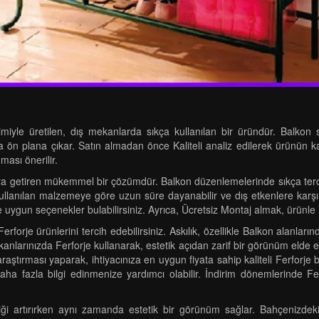
miyle üretilen, dış mekanlarda sıkça kullanılan bir üründür. Balkon s
yla ön plana çıkar. Satın almadan önce Kaliteli analiz edilerek ürünün ka
ması önerilir.
aya getiren mükemmel bir çözümdür. Balkon düzenlemelerinde sıkça tercih 
kullanılan malzemeye göre uzun süre dayanabilir ve dış etkenlere karşı
e uygun seçenekler bulabilirsiniz. Ayrıca, Ücretsiz Montaj almak, ürünle il
Ferforje ürünlerini tercih edebilirsiniz. Askılık, özellikle Balkon alanl
nlarınızda Ferforje kullanarak, estetik açıdan zarif bir görünüm elde ede
araştırması yaparak, ihtiyacınıza en uygun fiyata sahip kaliteli Ferfor
 daha fazla bilgi edinmenize yardımcı olabilir. İndirim dönemlerinde Fe
liği artırırken aynı zamanda estetik bir görünüm sağlar. Bahçenizde