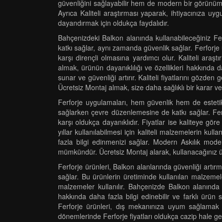
güvenliğini sağlayabilir hem de modern bir görünüm eld
Ayrıca Kaliteli araştırması yaparak, ihtiyacınıza uyg
dayandırmak için oldukça faydalıdır.
Bahçenizdeki Balkon alanında kullanabileceğiniz Ferfo
katkı sağlar, aynı zamanda güvenlik sağlar. Ferforje
karşı dirençli olmasına yardımcı olur. Kaliteli araştı
almak, ürünün dayanıklılığı ve özellikleri hakkında 
sunar ve güvenliği artırır. Kaliteli fiyatlarını gözden
Ücretsiz Montaj almak, size daha sağlıklı bir karar ve
Ferforje uygulamaları, hem güvenlik hem de estetik a
sağlarken çevre düzenlemesine de katkı sağlar. Ferf
karşı oldukça dayanıklıdır. Fiyatlar ise kaliteye göre
yıllar kullanılabilmesi için kaliteli malzemelerin k
fazla bilgi edinmenizi sağlar. Modern Askılık modell
mümkündür. Ücretsiz Montaj alarak, kullanacağınız ürün
Ferforje ürünleri, Balkon alanlarında güvenliği artır
sağlar. Bu ürünlerin üretiminde kullanılan malzemeler
malzemeler kullanılır. Bahçenizde Balkon alanında 
hakkında daha fazla bilgi edinebilir ve farklı ürün s
Ferforje ürünleri, dış mekanınıza uyum sağlamak iç
dönemlerinde Ferforje fiyatları oldukça cazip hale gel