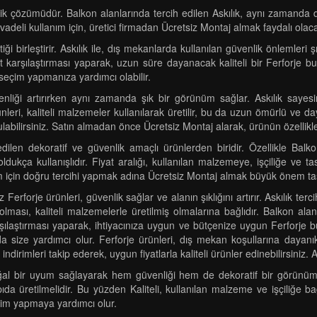
lik çözümüdür. Balkon alanlarında tercih edilen Askılık, aynı zamanda deko
n vadeli kullanım için, üretici firmadan Ücretsiz Montaj almak faydalı olaca
ği birleştirir. Askılık ile, dış mekanlarda kullanılan güvenlik önlemleri şık 
iyat karşılaştırması yaparak, uzun süre dayanacak kaliteli bir Ferforje
 seçim yapmanıza yardımcı olabilir.
nliği artırırken aynı zamanda şık bir görünüm sağlar. Askılık sayesind
ri, kaliteli malzemeler kullanılarak üretilir, bu da uzun ömürlü ve daya
bulabilirsiniz. Satın almadan önce Ücretsiz Montaj alarak, ürünün özellikle
ilen dekoratif ve güvenlik amaçlı ürünlerden biridir. Özellikle Balkon 
dukça kullanışlıdır. Fiyat aralığı, kullanılan malzemeye, işçiliğe ve tasa
 için doğru tercihi yapmak adına Ücretsiz Montaj almak büyük önem taş
erforje ürünleri, güvenlik sağlar ve alanın şıklığını artırır. Askılık t
lması, kaliteli malzemelerle üretilmiş olmalarına bağlıdır. Balkon alan
karşılaştırması yaparak, ihtiyacınıza uygun ve bütçenize uygun Ferforje b
a size yardımcı olur. Ferforje ürünleri, dış mekan koşullarına dayanık
indirimleri takip ederek, uygun fiyatlarla kaliteli ürünler edinebilirsiniz. 
al bir uyum sağlayarak hem güvenliği hem de dekoratif bir görünümü 
a üretilmelidir. Bu yüzden Kaliteli, kullanılan malzeme ve işçiliğe ba
im yapmaya yardımcı olur.