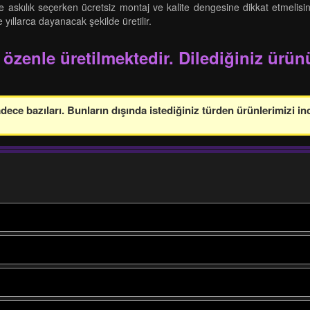
e askılık seçerken ücretsiz montaj ve kalite dengesine dikkat etmelisini
ıllarca dayanacak şekilde üretilir.
 özenle üretilmektedir. Dilediğiniz ürünü
ce bazıları. Bunların dışında istediğiniz türden ürünlerimizi in