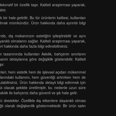
ratif bir özellik taşır. Kaliteli araştırması yaparak,
ktır.
bir hale getirilir. Bu tür ürünlerin kalitesi, kullanılan
 bulmak mümkündür. Ürün hakkında daha ayrıntılı bilgi
e, dış mekanınızın estetiğini iyileştirebilir ve aynı
nıklı olmalarını sağlar. Kaliteli araştırması yaparak,
ri hakkında daha fazla bilgi edinebilirsiniz.
tasarımında kullanılan Askılık, bahçenin sınırlarını
rım detaylarına göre değişiklik gösterebilir. Kaliteli
ır.
ercihleri, hem estetik hem de işlevsel açıdan mükemmel
larındaki kullanımı, hem güvenliği artırırken hem de
ulabilirsiniz. Ürün hakkında detaylı bilgi edinmek için
lı olacak şekilde üretilmiştir, bu nedenle uzun süre
Askılık ile bahçeniz daha güvenli ve şık hale gelir.
destekler. Özellikle dış etkenlere dayanıklı olması
ğlı olarak değişkenlik göstermektedir. Bir ürün satın