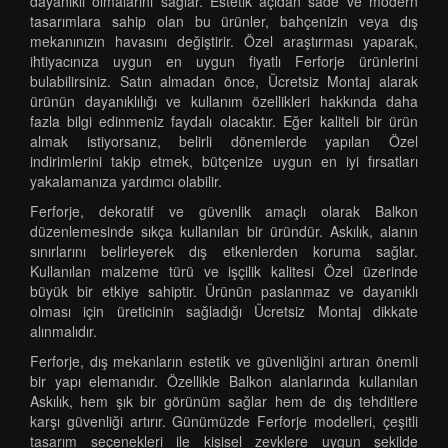
dayanıklı olmalarını sağlar. Estetik açıdan sade ve modern
tasarımlara sahip olan bu ürünler, bahçenizin veya dış
mekanınızın havasını değiştirir. Özel araştırması yaparak,
ihtiyacınıza uygun en uygun fiyatlı Ferforje ürünlerini
bulabilirsiniz. Satın almadan önce, Ücretsiz Montaj alarak
ürünün dayanıklılığı ve kullanım özellikleri hakkında daha
fazla bilgi edinmeniz faydalı olacaktır. Eğer kaliteli bir ürün
almak istiyorsanız, belirli dönemlerde yapılan Özel
indirimlerini takip etmek, bütçenize uygun en iyi fırsatları
yakalamanıza yardımcı olabilir.
Ferforje, dekoratif ve güvenlik amaçlı olarak Balkon
düzenlemesinde sıkça kullanılan bir üründür. Askılık, alanın
sınırlarını belirleyerek dış etkenlerden koruma sağlar.
Kullanılan malzeme türü ve işçilik kalitesi Özel üzerinde
büyük bir etkiye sahiptir. Ürünün paslanmaz ve dayanıklı
olması için üreticinin sağladığı Ücretsiz Montaj dikkate
alınmalıdır.
Ferforje, dış mekanların estetik ve güvenliğini artıran önemli
bir yapı elemanıdır. Özellikle Balkon alanlarında kullanılan
Askılık, hem şık bir görünüm sağlar hem de dış tehditlere
karşı güvenliği artırır. Günümüzde Ferforje modelleri, çeşitli
tasarım seçenekleri ile kişisel zevklere uygun şekilde