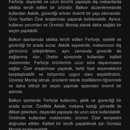
Ferforje, dayanıklı ve uzun ömürlü yapısıyla dış mekanlarda
sıklıkla tercih edilen bir üründür. Balkon düzenlemesinde
kullanılan Askılık, güvenliği artıran önemli bir yapı elemanıdır.
Ürün fiyatları Özel araştırması yaparak belirlenebilir. Ayrıca,
kullanıcı yorumları ve Ücretsiz Montaj alarak daha sağlıklı bir
seçim yapılabilir.
Balkon alanlarında sıklıkla tercih edilen Ferforje, estetik ve
güvenliği bir arada sunar. Askılık sayesinde, mekanınızın dış
görünümü iyileştirilirken, aynı zamanda güvenlik de
sağlanmış olur. Üretim sürecinde kullanılan kaliteli
malzemeler, Ferforje ürünlerinin uzun süre dayanmasını
sağlar. Özel araştırması yaparak, farklı fiyat seçeneklerini
karşılaştırabilir ve bütçenize uygun olanı seçebilirsiniz.
Ücretsiz Montaj almak, ürünlerin teknik özelliklerini öğrenmek
ve daha bilinçli bir seçim yapmak açısından önemli bir
adımdır.
Balkon içerisinde Ferforje kullanımı, şıklık ve güvenliği bir
arada sunar. Özellikle Askılık, mekana kattığı görsellik ile
dikkat çekerken, dayanıklı yapısıyla da uzun süre kullanılabilir.
Üretimde kullanılan malzemeler, ürünün Özel seviyesini
doğrudan etkiler. Kaliteli bir tercih yapabilmek için Ücretsiz
Montaj incelenmelidir.