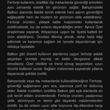
Ferforje kullanımı, özellikle dış mekanlarda güvenliği artırırken
aynı zamanda estetik bir görünüm sağlar. Bahçenizdeki
Balkon alanında Askılık tercih ederek hem alanın güvenliğini
sağlayabilir hem de modern bir görünüm elde edebilirsiniz.
Ferforje ürünleri, yüksek kalite malzemeler kullanılarak
üretilmektedir, bu da onların dayanıklılığını artırır. Ayrıca Özel
araştırması yaparak, ihtiyacınıza uygun bir fiyatla kaliteli bir
ürün alabilirsiniz. Ücretsiz Montaj almak, daha fazla bilgi
edinmek ve kararınızı sağlam bir temele dayandırmak için
oldukça faydalıdır.
Balkon gibi önemli kullanım alanlarına uygun ferforje askılık
seçerken ücretsiz montaj ve kalite dengesine dikkat
etmelisiniz. Özel nitelikte ve trend olmuş seçenekler, uzun
ömürlü kullanım sunar. Sağlam malzemesi sayesinde yıllarca
dayanacak şekilde üretilir.
Bahçenizde veya dış mekanlarda kullanabileceğiniz Ferforje,
güvenliği sağlamanın yanı sıra, alanınıza zarif bir dokunuş
ekler. Askılık modelleri, özellikle Balkon gibi açık alanlarda en
çok tercih edilen ürünlerdendir. Ferforje ürünleri, paslanmaz
çelik, alüminyum ve demir gibi dayanıklı malzemelerden
üretilir, bu da onların uzun yıllar boyunca dış etkenlere karşı