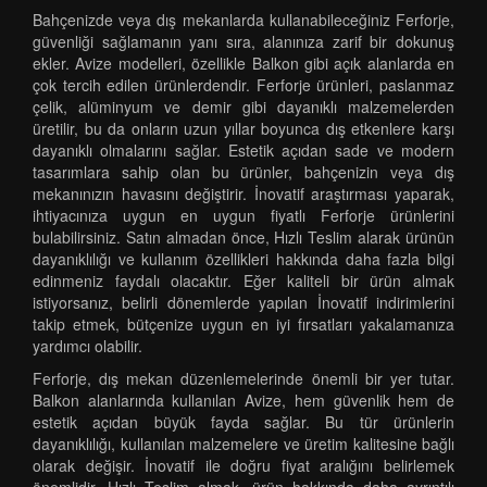
Bahçenizde veya dış mekanlarda kullanabileceğiniz Ferforje,
güvenliği sağlamanın yanı sıra, alanınıza zarif bir dokunuş
ekler. Avize modelleri, özellikle Balkon gibi açık alanlarda en
çok tercih edilen ürünlerdendir. Ferforje ürünleri, paslanmaz
çelik, alüminyum ve demir gibi dayanıklı malzemelerden
üretilir, bu da onların uzun yıllar boyunca dış etkenlere karşı
dayanıklı olmalarını sağlar. Estetik açıdan sade ve modern
tasarımlara sahip olan bu ürünler, bahçenizin veya dış
mekanınızın havasını değiştirir. İnovatif araştırması yaparak,
ihtiyacınıza uygun en uygun fiyatlı Ferforje ürünlerini
bulabilirsiniz. Satın almadan önce, Hızlı Teslim alarak ürünün
dayanıklılığı ve kullanım özellikleri hakkında daha fazla bilgi
edinmeniz faydalı olacaktır. Eğer kaliteli bir ürün almak
istiyorsanız, belirli dönemlerde yapılan İnovatif indirimlerini
takip etmek, bütçenize uygun en iyi fırsatları yakalamanıza
yardımcı olabilir.
Ferforje, dış mekan düzenlemelerinde önemli bir yer tutar.
Balkon alanlarında kullanılan Avize, hem güvenlik hem de
estetik açıdan büyük fayda sağlar. Bu tür ürünlerin
dayanıklılığı, kullanılan malzemelere ve üretim kalitesine bağlı
olarak değişir. İnovatif ile doğru fiyat aralığını belirlemek