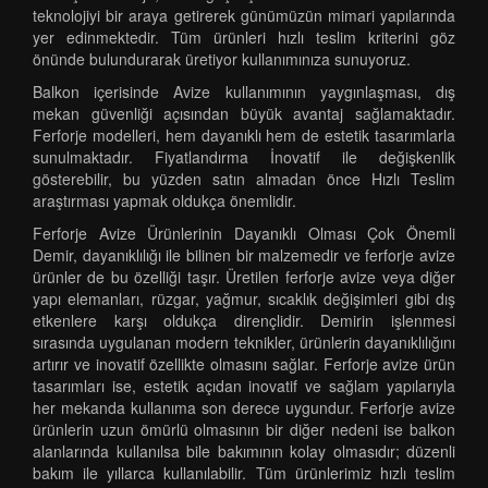
teknolojiyi bir araya getirerek günümüzün mimari yapılarında
yer edinmektedir. Tüm ürünleri hızlı teslim kriterini göz
önünde bulundurarak üretiyor kullanımınıza sunuyoruz.
Balkon içerisinde Avize kullanımının yaygınlaşması, dış
mekan güvenliği açısından büyük avantaj sağlamaktadır.
Ferforje modelleri, hem dayanıklı hem de estetik tasarımlarla
sunulmaktadır. Fiyatlandırma İnovatif ile değişkenlik
gösterebilir, bu yüzden satın almadan önce Hızlı Teslim
araştırması yapmak oldukça önemlidir.
Ferforje Avize Ürünlerinin Dayanıklı Olması Çok Önemli
Demir, dayanıklılığı ile bilinen bir malzemedir ve ferforje avize
ürünler de bu özelliği taşır. Üretilen ferforje avize veya diğer
yapı elemanları, rüzgar, yağmur, sıcaklık değişimleri gibi dış
etkenlere karşı oldukça dirençlidir. Demirin işlenmesi
sırasında uygulanan modern teknikler, ürünlerin dayanıklılığını
artırır ve inovatif özellikte olmasını sağlar. Ferforje avize ürün
tasarımları ise, estetik açıdan inovatif ve sağlam yapılarıyla
her mekanda kullanıma son derece uygundur. Ferforje avize
ürünlerin uzun ömürlü olmasının bir diğer nedeni ise balkon
alanlarında kullanılsa bile bakımının kolay olmasıdır; düzenli
bakım ile yıllarca kullanılabilir. Tüm ürünlerimiz hızlı teslim