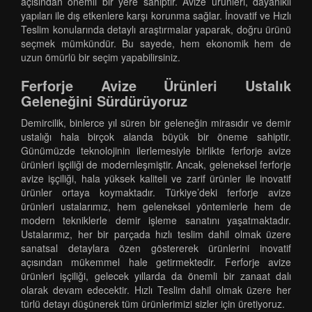
açısından önemli bir yere sahiptir. Avize ürünleri, dayanıklı
yapıları ile dış etkenlere karşı korunma sağlar. İnovatif ve Hızlı
Teslim konularında detaylı araştırmalar yaparak, doğru ürünü
seçmek mümkündür. Bu sayede, hem ekonomik hem de
uzun ömürlü bir seçim yapabilirsiniz.
Ferforje Avize Ürünleri Ustalık
Geleneğini Sürdürüyoruz
Demircilik, binlerce yıl süren bir geleneğin mirasıdır ve demir
ustalığı hala birçok alanda büyük bir öneme sahiptir.
Günümüzde teknolojinin ilerlemesiyle birlikte ferforje avize
ürünleri işçiliği de modernleşmiştir. Ancak, geleneksel ferforje
avize işçiliği, hala yüksek kaliteli ve zarif ürünler ile inovatif
ürünler ortaya koymaktadır. Türkiye’deki ferforje avize
ürünleri ustalarımız, hem geleneksel yöntemlerle hem de
modern tekniklerle demir işleme sanatını yaşatmaktadır.
Ustalarımız, her bir parçada hızlı teslim dahil olmak üzere
sanatsal detaylara özen göstererek ürünlerini inovatif
açısından mükemmel hale getirmektedir. Ferforje avize
ürünleri işçiliği, gelecek yıllarda da önemli bir zanaat dalı
olarak devam edecektir. Hızlı Teslim dahil olmak üzere her
türlü detayı düşünerek tüm ürünlerimizi sizler için üretiyoruz.