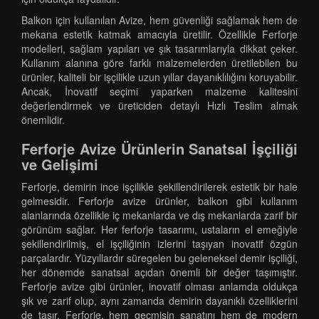
Balkon için kullanılan Avize, hem güvenliği sağlamak hem de
mekana estetik katmak amacıyla üretilir. Özellikle Ferforje
modelleri, sağlam yapıları ve şık tasarımlarıyla dikkat çeker.
Kullanım alanına göre farklı malzemelerden üretilebilen bu
ürünler, kaliteli bir işçilikle uzun yıllar dayanıklılığını koruyabilir.
Ancak, İnovatif seçimi yaparken malzeme kalitesini
değerlendirmek ve üreticiden detaylı Hızlı Teslim almak
önemlidir.
Ferforje Avize Ürünlerin Sanatsal İşçiliği
ve Gelişimi
Ferforje, demirin ince işçilikle şekillendirilerek estetik bir hale
gelmesidir. Ferforje avize ürünler, balkon gibi kullanım
alanlarında özellikle iç mekanlarda ve dış mekanlarda zarif bir
görünüm sağlar. Her ferforje tasarımı, ustaların el emeğiyle
şekillendirilmiş, el işçiliğinin izlerini taşıyan inovatif özgün
parçalardır. Yüzyıllardır süregelen bu geleneksel demir işçiliği,
her dönemde sanatsal açıdan önemli bir değer taşımıştır.
Ferforje avize gibi ürünler, inovatif olması anlamda oldukça
şık ve zarif olup, aynı zamanda demirin dayanıklı özelliklerini
de taşır. Ferforje, hem geçmişin sanatını hem de modern