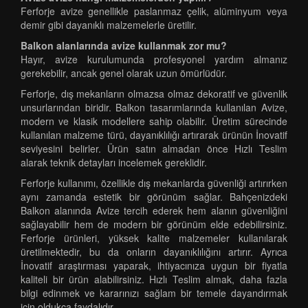
Ferforje avize genellikle paslanmaz çelik, alüminyum veya
demir gibi dayanıklı malzemelerle üretilir.
Balkon alanlarında avize kullanmak zor mu?
Hayır, avize kurulumunda profesyonel yardım almanız
gerekebilir, ancak genel olarak uzun ömürlüdür.
Ferforje, dış mekanların olmazsa olmaz dekoratif ve güvenlik
unsurlarından biridir. Balkon tasarımlarında kullanılan Avize,
modern ve klasik modellere sahip olabilir. Üretim sürecinde
kullanılan malzeme türü, dayanıklılığı artırarak ürünün İnovatif
seviyesini belirler. Ürün satın almadan önce Hızlı Teslim
alarak teknik detayları incelemek gereklidir.
Ferforje kullanımı, özellikle dış mekanlarda güvenliği artırırken
aynı zamanda estetik bir görünüm sağlar. Bahçenizdeki
Balkon alanında Avize tercih ederek hem alanın güvenliğini
sağlayabilir hem de modern bir görünüm elde edebilirsiniz.
Ferforje ürünleri, yüksek kalite malzemeler kullanılarak
üretilmektedir, bu da onların dayanıklılığını artırır. Ayrıca
İnovatif araştırması yaparak, ihtiyacınıza uygun bir fiyatla
kaliteli bir ürün alabilirsiniz. Hızlı Teslim almak, daha fazla
bilgi edinmek ve kararınızı sağlam bir temele dayandırmak
için oldukça faydalıdır.