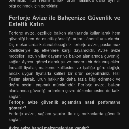
önemlidir. Hızlı Teslim almak, ürün hakkında daha ayrıntılı
bilgi edinmek için gereklidir.
Ferforje Avize ile Bahçenize Güvenlik ve
Estetik Katın
Ferforje avize, özellikle balkon alanlarında kullanılarak hem
güvenliği hem de estetik görselliği artıran önemli unsurlardır.
Dış mekanlarda kullanabileceğiniz ferforje avize, paslanmaz
özellikleriyle dış etkenlere karşı dayanıklıdır. Avize avize
modelleri, uzun yıllar dayanır ve balkon alanlarında güvenliği
sağlar. Ayrıca, görsel olarak şık ve modern bir dokunuş ekler.
İnovatif fiyatlar, malzeme kalitesine ve işçiliğe göre değişir,
ancak uygun fiyatlarla kaliteli bir ürün seçebilirsiniz. Hızlı
Teslim alarak, ürün hakkında daha fazla bilgi edinmek ve
doğru seçimi yapmak mümkündür. Ferforje avize, balkon
alanlarında güvenliği artırırken çevre düzenlemesine de katkı
sağlar.
Ferforje avize güvenlik açısından nasıl performans
gösterir?
Ferforje avize, sağlam yapıları ile dış mekanlarda güvenlik
sağlar.
Avize avize hangi malzemelerden yapılır?