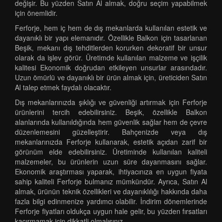
değişir. Bu yüzden Satın Al almak, doğru seçim yapabilmek
için önemlidir.
Ferforje, hem iç hem de dış mekanlarda kullanılan estetik ve
dayanıklı bir yapı elemanıdır. Özellikle Balkon için tasarlanan
Beşik, mekanı dış tehditlerden korurken dekoratif bir unsur
olarak da işlev görür. Üretimde kullanılan malzeme ve işçilik
kalitesi Ekonomik doğrudan etkileyen unsurlar arasındadır.
Uzun ömürlü ve dayanıklı bir ürün almak için, üreticiden Satın
Al talep etmek faydalı olacaktır.
Dış mekanlarınızda şıklığı ve güvenliği artırmak için Ferforje
ürünlerini tercih edebilirsiniz. Beşik, özellikle Balkon
alanlarında kullanıldığında hem güvenlik sağlar hem de çevre
düzenlemesini güzelleştirir. Bahçenizde veya dış
mekanlarınızda Ferforje kullanarak, estetik açıdan zarif bir
görünüm elde edebilirsiniz. Üretiminde kullanılan kaliteli
malzemeler, bu ürünlerin uzun süre dayanmasını sağlar.
Ekonomik araştırması yaparak, ihtiyacınıza en uygun fiyata
sahip kaliteli Ferforje bulmanız mümkündür. Ayrıca, Satın Al
almak, ürünün teknik özellikleri ve dayanıklılığı hakkında daha
fazla bilgi edinmenize yardımcı olabilir. İndirim dönemlerinde
Ferforje fiyatları oldukça uygun hale gelir, bu yüzden fırsatları
kaçırmamak için dikkatli olmalısınız.