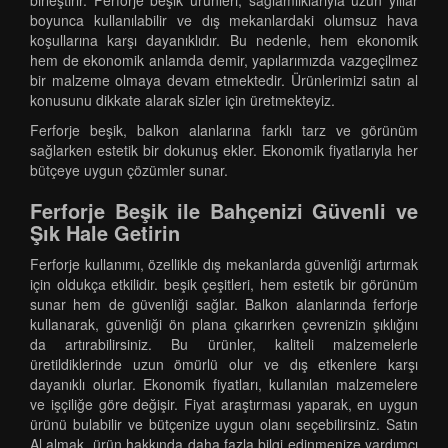
birleştirir. Ferforje beşik ürünleri, sağlamlıklarıyla uzun yıllar
boyunca kullanılabilir ve dış mekanlardaki olumsuz hava
koşullarına karşı dayanıklıdır. Bu nedenle, hem ekonomik
hem de ekonomik anlamda demir, yapılarımızda vazgeçilmez
bir malzeme olmaya devam etmektedir. Ürünlerimizi satın al
konusunu dikkate alarak sizler için üretmekteyiz.
Ferforje beşik, balkon alanlarına farklı tarz ve görünüm
sağlarken estetik bir dokunuş ekler. Ekonomik fiyatlarıyla her
bütçeye uygun çözümler sunar.
Ferforje Beşik ile Bahçenizi Güvenli ve
Şık Hale Getirin
Ferforje kullanımı, özellikle dış mekanlarda güvenliği artırmak
için oldukça etkilidir. beşik çeşitleri, hem estetik bir görünüm
sunar hem de güvenliği sağlar. Balkon alanlarında ferforje
kullanarak, güvenliği ön plana çıkarırken çevrenizin şıklığını
da artırabilirsiniz. Bu ürünler, kaliteli malzemelerle
üretildiklerinde uzun ömürlü olur ve dış etkenlere karşı
dayanıklı olurlar. Ekonomik fiyatları, kullanılan malzemelere
ve işçiliğe göre değişir. Fiyat araştırması yaparak, en uygun
ürünü bulabilir ve bütçenize uygun olanı seçebilirsiniz. Satın
Al almak, ürün hakkında daha fazla bilgi edinmenize yardımcı