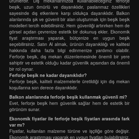
ürünlerdir. Dış mekanlarınızda kullanabileceğiniz ferforje
beşik, uzun ömürlü ve dayanıklıdır, paslanmaz özellikleri
sayesinde dış etkenlere karşı oldukça dayanıklıdır. Balkon
alanlarında şık ve güvenli bir alan oluşturmak için beşik beşik
modelleri tercih edebilirsiniz. Hem güvenliği artırırken hem de
görsel açıdan çevrenize estetik bir dokunuş ekler. Ekonomik
fiyat araştırması yaparak, bütçenize en uygun beşik
seçebilirsiniz. Satın Al almak, ürünün dayanıklılığı ve kalitesi
hakkında daha fazla bilgi edinmenize yardımcı olabilir.
Ferforje beşik, dış mekan düzenlemesinde önemli bir yere
sahiptir ve estetik olduğu kadar güvenlik açısından da önemli
bir rol oynar.
Ferforje beşik ne kadar dayanıklıdır?
Ferforje beşik, kaliteli malzemelerle üretildiği için dış mekan
koşullarına son derece dayanıklıdır.
Balkon alanlarında ferforje beşik kullanmak güvenli mi?
Evet, ferforje beşik hem güvenlik sağlar hem de estetik bir
görünüm sunar.
Ekonomik fiyatlar ile ferforje beşik fiyatları arasında fark
var mı?
Fiyatlar, kullanılan malzeme türüne ve işçiliğe göre değişir.
Ekonomik araştırması yaparak en uygun fiyatları bulabilirsiniz.