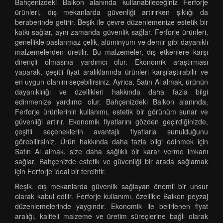
Bahçenizdeki Balkon alanında kullanabileceğiniz Ferforje
ürünleri, dış mekanlarda güvenliği artırırken şıklığı da
beraberinde getirir. Beşik ile çevre düzenlemenize estetik bir
katkı sağlar, aynı zamanda güvenlik sağlar. Ferforje ürünleri,
genellikle paslanmaz çelik, alüminyum ve demir gibi dayanıklı
malzemelerden üretilir. Bu malzemeler, dış etkenlere karşı
dirençli olmasına yardımcı olur. Ekonomik araştırması
yaparak, çeşitli fiyat aralıklarında ürünleri karşılaştırabilir ve
en uygun olanını seçebilirsiniz. Ayrıca, Satın Al almak, ürünün
dayanıklılığı ve özellikleri hakkında daha fazla bilgi
edinmenize yardımcı olur. Bahçenizdeki Balkon alanında,
Ferforje ürünlerinin kullanımı, estetik bir görünüm sunar ve
güvenliği artırır. Ekonomik fiyatlarını gözden geçirdiğinizde,
çeşitli seçeneklerin avantajlı fiyatlarla sunulduğunu
görebilirsiniz. Ürün hakkında daha fazla bilgi edinmek için
Satın Al almak, size daha sağlıklı bir karar verme imkanı
sağlar. Bahçenizde estetik ve güvenliği bir arada sağlamak
için Ferforje ideal bir tercihtir.
Beşik, dış mekanlarda güvenlik sağlayan önemli bir unsur
olarak kabul edilir. Ferforje kullanımı, özellikle Balkon peyzaj
düzenlemelerinde yaygındır. Ekonomik ile belirlenen fiyat
aralığı, kaliteli malzeme ve üretim süreçlerine bağlı olarak