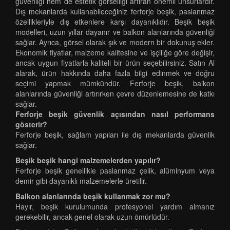
güvenliği hem de estetik görselliği artıran önemli unsurlardır.
Dış mekanlarda kullanabileceğiniz ferforje beşik, paslanmaz
özellikleriyle dış etkenlere karşı dayanıklıdır. Beşik beşik
modelleri, uzun yıllar dayanır ve balkon alanlarında güvenliği
sağlar. Ayrıca, görsel olarak şık ve modern bir dokunuş ekler.
Ekonomik fiyatlar, malzeme kalitesine ve işçiliğe göre değişir,
ancak uygun fiyatlarla kaliteli bir ürün seçebilirsiniz. Satın Al
alarak, ürün hakkında daha fazla bilgi edinmek ve doğru
seçimi yapmak mümkündür. Ferforje beşik, balkon
alanlarında güvenliği artırırken çevre düzenlemesine de katkı
sağlar.
Ferforje beşik güvenlik açısından nasıl performans
gösterir?
Ferforje beşik, sağlam yapıları ile dış mekanlarda güvenlik
sağlar.
Beşik beşik hangi malzemelerden yapılır?
Ferforje beşik genellikle paslanmaz çelik, alüminyum veya
demir gibi dayanıklı malzemelerle üretilir.
Balkon alanlarında beşik kullanmak zor mu?
Hayır, beşik kurulumunda profesyonel yardım almanız
gerekebilir, ancak genel olarak uzun ömürlüdür.