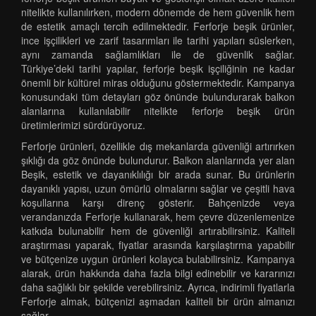
nitelikte kullanılırken, modern dönemde de hem güvenlik hem
de estetik amaçlı tercih edilmektedir. Ferforje beşik ürünler,
ince işçilikleri ve zarif tasarımları ile tarihi yapıları süslerken,
aynı zamanda sağlamlıkları ile de güvenlik sağlar.
Türkiye’deki tarihi yapılar, ferforje beşik işçiliğinin ne kadar
önemli bir kültürel miras olduğunu göstermektedir. Kampanya
konusundaki tüm detayları göz önünde bulundurarak balkon
alanlarına kullanılabilir nitelikte ferforje beşik ürün
üretimlerimizi sürdürüyoruz.
Ferforje ürünleri, özellikle dış mekanlarda güvenliği artırırken
şıklığı da göz önünde bulundurur. Balkon alanlarında yer alan
Beşik, estetik ve dayanıklılığı bir arada sunar. Bu ürünlerin
dayanıklı yapısı, uzun ömürlü olmalarını sağlar ve çeşitli hava
koşullarına karşı direnç gösterir. Bahçenizde veya
verandanızda Ferforje kullanarak, hem çevre düzenlemenize
katkıda bulunabilir hem de güvenliği artırabilirsiniz. Kaliteli
araştırması yaparak, fiyatlar arasında karşılaştırma yapabilir
ve bütçenize uygun ürünleri kolayca bulabilirsiniz. Kampanya
alarak, ürün hakkında daha fazla bilgi edinebilir ve kararınızı
daha sağlıklı bir şekilde verebilirsiniz. Ayrıca, indirimli fiyatlarla
Ferforje almak, bütçenizi aşmadan kaliteli bir ürün almanızı
sağlar.