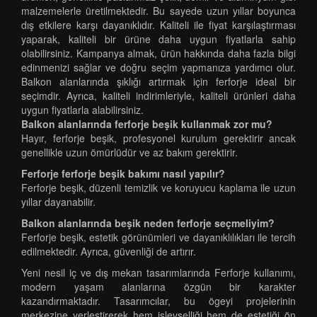
malzemelerle üretilmektedir. Bu sayede uzun yıllar boyunca
dış etkilere karşı dayanıklıdır. Kaliteli ile fiyat karşılaştırması
yaparak, kaliteli bir ürüne daha uygun fiyatlarla sahip
olabilirsiniz. Kampanya almak, ürün hakkında daha fazla bilgi
edinmenizi sağlar ve doğru seçim yapmanıza yardımcı olur.
Balkon alanlarında şıklığı artırmak için ferforje ideal bir
seçimdir. Ayrıca, kaliteli indirimleriyle, kaliteli ürünleri daha
uygun fiyatlarla alabilirsiniz.
Balkon alanlarında ferforje beşik kullanmak zor mu?
Hayır, ferforje beşik, profesyonel kurulum gerektirir ancak
genellikle uzun ömürlüdür ve az bakım gerektirir.
Ferforje ferforje beşik bakımı nasıl yapılır?
Ferforje beşik, düzenli temizlik ve koruyucu kaplama ile uzun
yıllar dayanabilir.
Balkon alanlarında beşik neden ferforje seçmeliyim?
Ferforje beşik, estetik görünümleri ve dayanıklılıkları ile tercih
edilmektedir. Ayrıca, güvenliği de artırır.
Yeni nesil iç ve dış mekan tasarımlarında Ferforje kullanımı,
modern yaşam alanlarına özgün bir karakter
kazandırmaktadır. Tasarımcılar, bu ögeyi projelerinin
merkezine yerleştirerek hem işlevselliği hem de estetiği ön