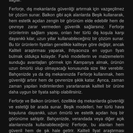
Ferforje, dış mekanlarda güvenliği artırmak için vazgeçilmez
bir çözüm sunar. Balkon gibi açık alanlarda Beşik kullanarak,
hem estetik açıdan zengin bir görünüm elde edebilir hem de
çevreye zarar vermeden güvenlik sağlarsınız. Ferforje
ürünlerinin sağlam yapısı, onları her türlü dış koşula karşı
dayanıklı kılar, uzun yıllar kullanabileceğiniz bir çözüm sunar.
Bu tür ürünlerin fiyatları genellikle kaliteye göre değişir, ancak
Kaliteli araştırması yaparak, ihtiyacınıza en uygun fiyatı
bulmak oldukça kolaydır. Farklı modellerin ve malzemelerin
sunduğu avantajları görmek için Kampanya almak, ürünün
uzun ömürlü olup olmayacağı konusunda size fikir verebilir.
Bahçenizde ya da dış mekanınızda Ferforje kullanmak, hem
güvenliği artırır hem de çevrenize şıklık katar. Ayrıca, zaman
zaman yapılan indirimlerden yararlanarak kaliteli bir ürüne
daha uygun bir fiyata sahip olabilirsiniz.
Ferforje ve Balkon ürünleri, özellikle dış mekanlarda güvenliği
ve estetiği bir arada sunar. Beşik modelleri, her türlü hava
koşuluna dayanıklı, uzun ömürlü ve estetik açıdan hoş bir
görünüme sahiptir. Bahçenizde, verandada veya diğer açık
alanlarınızda kullanabileceğiniz Ferforje, bu alanları hem
güvenli hem de şık hale getirir. Kaliteli fiyat araştırması