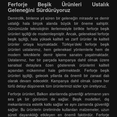
Ferforje Beşik Ürünleri Ustalık
Geleneğini Sürdürüyoruz
Demircilik, binlerce yıl süren bir geleneğin mirasıdır ve demir
ustalığı hala birçok alanda büyük bir öneme sahiptir.
Günümüzde teknolojinin ilerlemesiyle birlikte ferforje beşik
ürünleri işçiliği de modernleşmiştir. Ancak, geleneksel ferforje
beşik işçiliği, hala yüksek kaliteli ve zarif ürünler ile kaliteli
ürünler ortaya koymaktadır. Türkiye’deki ferforje beşik
ürünleri ustalarımız, hem geleneksel yöntemlerle hem de
modern tekniklerle demir işleme sanatını yaşatmaktadır.
Ustalarımız, her bir parçada kampanya dahil olmak üzere
sanatsal detaylara özen göstererek ürünlerini kaliteli
açısından mükemmel hale getirmektedir. Ferforje beşik
ürünleri işçiliği, gelecek yıllarda da önemli bir zanaat dalı
olarak devam edecektir. Kampanya dahil olmak üzere her
türlü detayı düşünerek tüm ürünlerimizi sizler için üretiyoruz.
Ferforje ürünleri, Balkon alanlarında güvenliği artırmanın yanı
sıra şık bir görünüm de sağlar. Beşik modelleri, dış
mekanlarınıza estetik katkı sağlar ve aynı zamanda güvenliği
sağlar. Bu ürünlerin üretiminde kullanılan malzemeler, uzun
süreli dayanıklılığı etkileyen en önemli faktördür. Ferforje