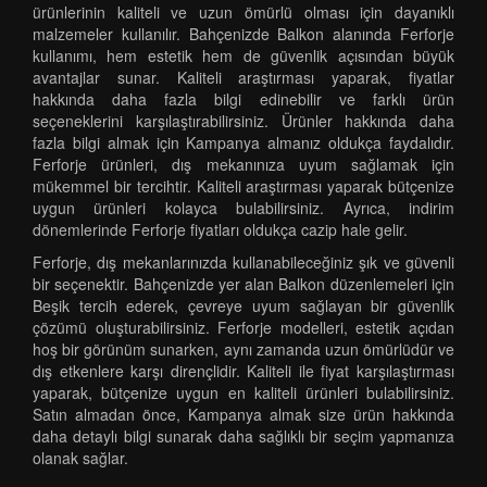
ürünlerinin kaliteli ve uzun ömürlü olması için dayanıklı
malzemeler kullanılır. Bahçenizde Balkon alanında Ferforje
kullanımı, hem estetik hem de güvenlik açısından büyük
avantajlar sunar. Kaliteli araştırması yaparak, fiyatlar
hakkında daha fazla bilgi edinebilir ve farklı ürün
seçeneklerini karşılaştırabilirsiniz. Ürünler hakkında daha
fazla bilgi almak için Kampanya almanız oldukça faydalıdır.
Ferforje ürünleri, dış mekanınıza uyum sağlamak için
mükemmel bir tercihtir. Kaliteli araştırması yaparak bütçenize
uygun ürünleri kolayca bulabilirsiniz. Ayrıca, indirim
dönemlerinde Ferforje fiyatları oldukça cazip hale gelir.
Ferforje, dış mekanlarınızda kullanabileceğiniz şık ve güvenli
bir seçenektir. Bahçenizde yer alan Balkon düzenlemeleri için
Beşik tercih ederek, çevreye uyum sağlayan bir güvenlik
çözümü oluşturabilirsiniz. Ferforje modelleri, estetik açıdan
hoş bir görünüm sunarken, aynı zamanda uzun ömürlüdür ve
dış etkenlere karşı dirençlidir. Kaliteli ile fiyat karşılaştırması
yaparak, bütçenize uygun en kaliteli ürünleri bulabilirsiniz.
Satın almadan önce, Kampanya almak size ürün hakkında
daha detaylı bilgi sunarak daha sağlıklı bir seçim yapmanıza
olanak sağlar.