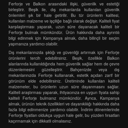
Ferforje ve Balkon arasındaki ilişki, güvenlik ve estetiği
birleştirir. Beşik ile, dış mekanlarda kullanılan güvenlik
önlemleri şık bir hale getirilir. Bu tür ürünlerin kalitesi,
kullanılan malzeme ve işçiliğe bağlı olarak değişir. Kaliteli fiyat
karşılaştırması yaparak, uzun süre dayanacak kaliteli bir
Ferforje bulmak mümkündür. Ürün hakkında daha ayrıntılı
bilgi edinmek için Kampanya almak, daha bilinçli bir seçim
yapmanıza yardımcı olabilir.
Dış mekanlarınızda şıklığı ve güvenliği artırmak için Ferforje
ürünlerini tercih edebilirsiniz. Beşik, özellikle Balkon
alanlarında kullanıldığında hem güvenlik sağlar hem de çevre
düzenlemesini güzelleştirir. Bahçenizde veya dış
mekanlarınızda Ferforje kullanarak, estetik açıdan zarif bir
görünüm elde edebilirsiniz. Üretiminde kullanılan kaliteli
malzemeler, bu ürünlerin uzun süre dayanmasını sağlar.
Kaliteli araştırması yaparak, ihtiyacınıza en uygun fiyata sahip
kaliteli Ferforje bulmanız mümkündür. Ayrıca, Kampanya
almak, ürünün teknik özellikleri ve dayanıklılığı hakkında daha
fazla bilgi edinmenize yardımcı olabilir. İndirim dönemlerinde
Ferforje fiyatları oldukça uygun hale gelir, bu yüzden fırsatları
kaçırmamak için dikkatli olmalısınız.