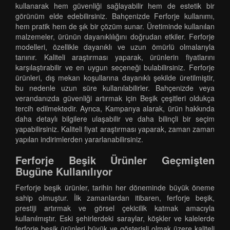
kullanarak hem güvenliği sağlayabilir hem de estetik bir
görünüm elde edebilirsiniz. Bahçenizde Ferforje kullanımı,
hem pratik hem de şık bir çözüm sunar. Üretiminde kullanılan
malzemeler, ürünün dayanıklılığını doğrudan etkiler. Ferforje
modelleri, özellikle dayanıklı ve uzun ömürlü olmalarıyla
tanınır. Kaliteli araştırması yaparak, ürünlerin fiyatlarını
karşılaştırabilir ve en uygun seçeneği bulabilirsiniz. Ferforje
ürünleri, dış mekan koşullarına dayanıklı şekilde üretilmiştir,
bu nedenle uzun süre kullanılabilirler. Bahçenizde veya
verandanızda güvenliği artırmak için Beşik çeşitleri oldukça
tercih edilmektedir. Ayrıca, Kampanya alarak, ürün hakkında
daha detaylı bilgilere ulaşabilir ve daha bilinçli bir seçim
yapabilirsiniz. Kaliteli fiyat araştırması yaparak, zaman zaman
yapılan indirimlerden yararlanabilirsiniz.
Ferforje Beşik Ürünler Geçmişten
Bugüne Kullanılıyor
Ferforje beşik ürünler, tarihin her döneminde büyük öneme
sahip olmuştur. İlk zamanlardan itibaren, ferforje beşik,
prestiji artırmak ve görsel çekicilik katmak amacıyla
kullanılmıştır. Eski şehirlerdeki saraylar, köşkler ve kalelerde
ferforje beşik ürünleri büyük ve gösterişli olmak üzere kaliteli