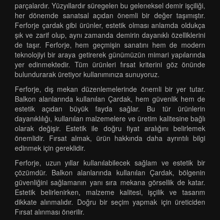
parçalardır. Yüzyıllardır süregelen bu geleneksel demir işçiliği,
her dönemde sanatsal açıdan önemli bir değer taşımıştır.
Ferforje çardak gibi ürünler, estetik olması anlamda oldukça
şık ve zarif olup, aynı zamanda demirin dayanıklı özelliklerini
de taşır. Ferforje, hem geçmişin sanatını hem de modern
teknolojiyi bir araya getirerek günümüzün mimari yapılarında
yer edinmektedir. Tüm ürünleri fırsat kriterini göz önünde
bulundurarak üretiyor kullanımınıza sunuyoruz.
Ferforje, dış mekan düzenlemelerinde önemli bir yer tutar.
Balkon alanlarında kullanılan Çardak, hem güvenlik hem de
estetik açıdan büyük fayda sağlar. Bu tür ürünlerin
dayanıklılığı, kullanılan malzemelere ve üretim kalitesine bağlı
olarak değişir. Estetik ile doğru fiyat aralığını belirlemek
önemlidir. Fırsat almak, ürün hakkında daha ayrıntılı bilgi
edinmek için gereklidir.
Ferforje, uzun yıllar kullanılabilecek sağlam ve estetik bir
çözümdür. Balkon alanlarında kullanılan Çardak, bölgenin
güvenliğini sağlamanın yanı sıra mekana görsellik de katar.
Estetik belirlenirken, malzeme kalitesi, işçilik ve tasarım
dikkate alınmalıdır. Doğru bir seçim yapmak için üreticiden
Fırsat alınması önerilir.