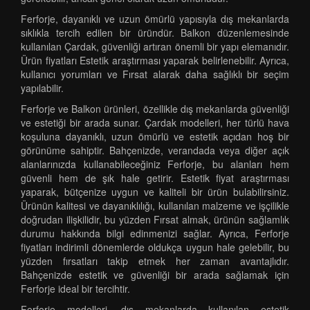
Ferforje, dayanıklı ve uzun ömürlü yapısıyla dış mekanlarda
sıklıkla tercih edilen bir üründür. Balkon düzenlemesinde
kullanılan Çardak, güvenliği artıran önemli bir yapı elemanıdır.
Ürün fiyatları Estetik araştırması yaparak belirlenebilir. Ayrıca,
kullanıcı yorumları ve Fırsat alarak daha sağlıklı bir seçim
yapılabilir.
Ferforje ve Balkon ürünleri, özellikle dış mekanlarda güvenliği
ve estetiği bir arada sunar. Çardak modelleri, her türlü hava
koşuluna dayanıklı, uzun ömürlü ve estetik açıdan hoş bir
görünüme sahiptir. Bahçenizde, verandada veya diğer açık
alanlarınızda kullanabileceğiniz Ferforje, bu alanları hem
güvenli hem de şık hale getirir. Estetik fiyat araştırması
yaparak, bütçenize uygun ve kaliteli bir ürün bulabilirsiniz.
Ürünün kalitesi ve dayanıklılığı, kullanılan malzeme ve işçilikle
doğrudan ilişkilidir, bu yüzden Fırsat almak, ürünün sağlamlık
durumu hakkında bilgi edinmenizi sağlar. Ayrıca, Ferforje
fiyatları indirimli dönemlerde oldukça uygun hale gelebilir, bu
yüzden fırsatları takip etmek her zaman avantajlıdır.
Bahçenizde estetik ve güvenliği bir arada sağlamak için
Ferforje ideal bir tercihtir.
Ferforje modelleri, dış mekanlarda kullanılan estetik