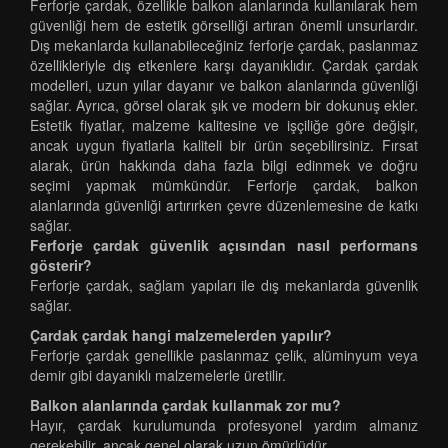
Ferforje çardak, özellikle balkon alanlarında kullanılarak hem
güvenliği hem de estetik görselliği artıran önemli unsurlardır.
Dış mekanlarda kullanabileceğiniz ferforje çardak, paslanmaz
özellikleriyle dış etkenlere karşı dayanıklıdır. Çardak çardak
modelleri, uzun yıllar dayanır ve balkon alanlarında güvenliği
sağlar. Ayrıca, görsel olarak şık ve modern bir dokunuş ekler.
Estetik fiyatlar, malzeme kalitesine ve işçiliğe göre değişir,
ancak uygun fiyatlarla kaliteli bir ürün seçebilirsiniz. Fırsat
alarak, ürün hakkında daha fazla bilgi edinmek ve doğru
seçimi yapmak mümkündür. Ferforje çardak, balkon
alanlarında güvenliği artırırken çevre düzenlemesine de katkı
sağlar.
Ferforje çardak güvenlik açısından nasıl performans
gösterir?
Ferforje çardak, sağlam yapıları ile dış mekanlarda güvenlik
sağlar.
Çardak çardak hangi malzemelerden yapılır?
Ferforje çardak genellikle paslanmaz çelik, alüminyum veya
demir gibi dayanıklı malzemelerle üretilir.
Balkon alanlarında çardak kullanmak zor mu?
Hayır, çardak kurulumunda profesyonel yardım almanız
gerekebilir, ancak genel olarak uzun ömürlüdür.