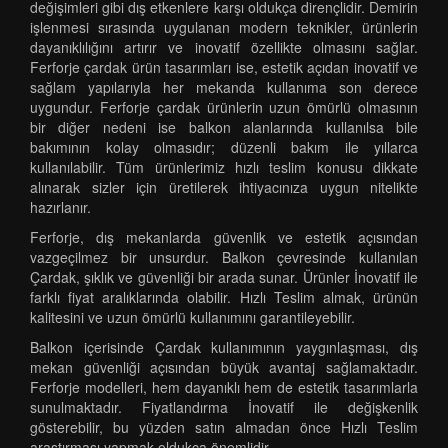
değişimleri gibi dış etkenlere karşı oldukça dirençlidir. Demirin
işlenmesi sırasında uygulanan modern teknikler, ürünlerin
dayanıklılığını artırır ve inovatif özellikte olmasını sağlar.
Ferforje çardak ürün tasarımları ise, estetik açıdan inovatif ve
sağlam yapılarıyla her mekanda kullanıma son derece
uygundur. Ferforje çardak ürünlerin uzun ömürlü olmasının
bir diğer nedeni ise balkon alanlarında kullanılsa bile
bakımının kolay olmasıdır; düzenli bakım ile yıllarca
kullanılabilir. Tüm ürünlerimiz hızlı teslim konusu dikkate
alınarak sizler için üretilerek ihtiyacınıza uygun nitelikte
hazırlanır.
Ferforje, dış mekanlarda güvenlik ve estetik açısından
vazgeçilmez bir unsurdur. Balkon çevresinde kullanılan
Çardak, şıklık ve güvenliği bir arada sunar. Ürünler İnovatif ile
farklı fiyat aralıklarında olabilir. Hızlı Teslim almak, ürünün
kalitesini ve uzun ömürlü kullanımını garantileyebilir.
Balkon içerisinde Çardak kullanımının yaygınlaşması, dış
mekan güvenliği açısından büyük avantaj sağlamaktadır.
Ferforje modelleri, hem dayanıklı hem de estetik tasarımlarla
sunulmaktadır. Fiyatlandırma İnovatif ile değişkenlik
gösterebilir, bu yüzden satın almadan önce Hızlı Teslim
araştırması yapmak oldukça önemlidir.