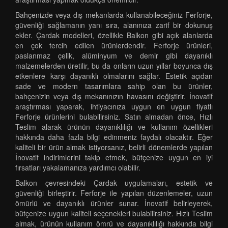
Bahçenizde veya dış mekanlarda kullanabileceğiniz Ferforje,
güvenliği sağlamanın yanı sıra, alanınıza zarif bir dokunuş
ekler. Çardak modelleri, özellikle Balkon gibi açık alanlarda
en çok tercih edilen ürünlerdendir. Ferforje ürünleri,
paslanmaz çelik, alüminyum ve demir gibi dayanıklı
malzemelerden üretilir, bu da onların uzun yıllar boyunca dış
etkenlere karşı dayanıklı olmalarını sağlar. Estetik açıdan
sade ve modern tasarımlara sahip olan bu ürünler,
bahçenizin veya dış mekanınızın havasını değiştirir. İnovatif
araştırması yaparak, ihtiyacınıza uygun en uygun fiyatlı
Ferforje ürünlerini bulabilirsiniz. Satın almadan önce, Hızlı
Teslim alarak ürünün dayanıklılığı ve kullanım özellikleri
hakkında daha fazla bilgi edinmeniz faydalı olacaktır. Eğer
kaliteli bir ürün almak istiyorsanız, belirli dönemlerde yapılan
İnovatif indirimlerini takip etmek, bütçenize uygun en iyi
fırsatları yakalamanıza yardımcı olabilir.
Balkon çevresindeki Çardak uygulamaları, estetik ve
güvenliği birleştirir. Ferforje ile yapılan düzenlemeler, uzun
ömürlü ve dayanıklı ürünler sunar. İnovatif belirleyerek,
bütçenize uygun kaliteli seçenekleri bulabilirsiniz. Hızlı Teslim
almak, ürünün kullanım ömrü ve dayanıklılığı hakkında bilgi