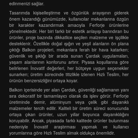
edinmenizi sağlar.
Tasarımda kişiselleştirme ve özgünlük arayışının giderek
önem kazandığı günümüzde, kullanıcılar mekanlarına özgün
bir karakter kazandırmak amacıyla Ferforje ürünlerine
yönelmektedir. Her biri farklı bir estetik anlayışı barındıran bu
ürünler, proje bazında dikkatlice seçilen malzeme ve işçilikle
desteklenir. Özellikle doğal ışığın ve yeşil alanların ön plana
çıktığı Balkon projeleri, mekanlara ferah bir hava katarken;
güvenlik ve şıklığı bir arada sunan Çardak uygulamaları,
yaşam alanlarının konforunu artırır. Piyasa koşullarına göre
belirlenen İnovatif değerleri, her bütçeye uygun seçenekler
sunarken; üretim sürecinde titizlikle izlenen Hızlı Teslim, her
ürünün benzersizliğini ortaya koyar.
Balkon içerisinde yer alan Çardak, güvenliği sağlamanın yanı
sıra dekoratif bir tamamlayıcı olarak da işlev görür. Ferforje
üretiminde demir, alüminyum veya çelik gibi dayanıklı
malzemeler tercih edilir. Kaliteli bir üretim süreci sonucunda
ortaya çıkan ürünler, uzun yıllar boyunca dayanıklılığını
koruyabilir. Ancak, piyasada farklı kalitede ürünler bulunması
nedeniyle İnovatif araştırması yapmak ve kullanıcı
yorumlarına göre Hızlı Teslim almak oldukça önemlidir.