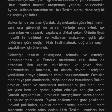
Ürün fiyatları İnovatif araştırması yaparak belirlenebilir.
Ayrıca, kullanıcı yorumları ve Hızlı Teslim alarak daha sağlıklı
bir seçim yapılabilir.
Balkon içinde yer alan Çardak, dış mekanları güzelleştirmenin
yanı sıra güvenliği de artırır. Ferforje seçenekleri, şık
tasarımları ve dayanıklı yapılarıyla dikkat çeker. Ürünün fiyatı
İnovatif ile belirlenir ve kullanılan malzeme, işçilik gibi
faktörlere göre değişir. Hızlı Teslim almak, doğru bir seçim
yapabilmek için önemlidir.
Geleceğin tasarım anlayışında, teknoloji ve estetiğin
harmanlanması ile Ferforje ürünlerinin rolü daha da
artacaktır. İleri üretim tekniklerinin ve çevre dostu
malzemelerin kullanılması, bu alanda devrim niteliğinde
yeniliklerin ortaya çıkmasına zemin hazırlamaktadır. Özellikle
modern yaşam alanlarında, doğal ögelerle bütünleşen Balkon
projeleri, ferah ve yaşanabilir mekanlar oluştururken; hem
koruyucu hem de görsel açıdan etkileyici sonuçlar veren
Çardak uygulamaları, projelerin vazgeçilmez parçalarından
biri haline gelmektedir. Piyasa beklentilerine göre şekillenen
İnovatif politikaları, tüketici memnuniyetini artırırken; üretim
sürecinde özenle takip edilen Hızlı Teslim, ürünlerin her