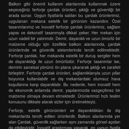
Balkon gibi önemli kullanım alanlarında kullanmak üzere
seçeceğiniz ferforje çardak ürünleri, şıklığı ve güvenliği bir
arada sunar. Uygun fiyatlarla satılan bu çardak ürünlerimiz,
uygulanan mekana estetik bir görünüm kazandırır. Özel
tasarımlarımız ve inovatif ferforje çardak ürünlerimiz, sağlam
yapısı ve dekoratif tasarımıyla dikkat çeker. Her mekan için
uzun vadeli bir yatırımdır. Demir, dayanıklı ve uzun ömürlü bir
malzeme olduğu için özellikle balkon alanlarında, çardak
ürünlerinde ve güvenlik sistemlerinde tercih edilmektedir.
Ferforje çardak, her mekanda estetik bir duruş sergiler hem
de dayanıklılığı ile uzun ömürlüdür. Ferforje tasarımlar ise,
demirin sanatsal yönünü ön plana çıkararak şıklığı ve zarafeti
birleştirir. Ferforje çardak ürünleri, sağlamlıklarıyla uzun yıllar
boyunca kullanılabilir ve dış mekanlardaki olumsuz hava
koşullarına karşı dayanıklıdır. Bu nedenle, hem inovatif hem
de ekonomik anlamda demir, yapılarımızda vazgeçilmez bir
malzeme olmaya devam etmektedir. Ürünlerimizi hızlı teslim
konusunu dikkate alarak sizler için üretmekteyiz.
Ferforje, estetik görünümleri ve dayanıklılıkları ile dış
mekanlarda tercih edilen ürünlerdir. Balkon alanlarında yer
alan Çardak, güvenlik sağlarken aynı zamanda görsel açıdan
da etkileyicidir. İnovatif araştırması yaparak, en uygun fiyatla