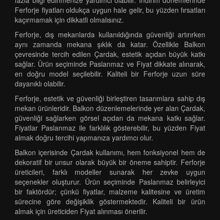
fazla bilgi edinmenize yardımcı olabilir. İndirim dönemlerinde
Ferforje fiyatları oldukça uygun hale gelir, bu yüzden fırsatları
kaçırmamak için dikkatli olmalısınız.
Ferforje, dış mekanlarda kullanıldığında güvenliği artırırken
aynı zamanda mekana şıklık da katar. Özellikle Balkon
çevresinde tercih edilen Çardak, estetik açıdan büyük katkı
sağlar. Ürün seçiminde Paslanmaz ve Fiyat dikkate alınarak,
en doğru model seçilebilir. Kaliteli bir Ferforje uzun süre
dayanıklı olabilir.
Ferforje, estetik ve güvenliği birleştiren tasarımlara sahip dış
mekan ürünleridir. Balkon düzenlemelerinde yer alan Çardak,
güvenliği sağlarken görsel açıdan da mekana katkı sağlar.
Fiyatlar Paslanmaz ile farklılık gösterebilir, bu yüzden Fiyat
almak doğru tercihi yapmanıza yardımcı olur.
Balkon içerisinde Çardak kullanımı, hem fonksiyonel hem de
dekoratif bir unsur olarak büyük bir öneme sahiptir. Ferforje
üreticileri, farklı modeller sunarak her zevke uygun
seçenekler oluşturur. Ürün seçiminde Paslanmaz belirleyici
bir faktördür; çünkü fiyatlar, malzeme kalitesine ve üretim
sürecine göre değişiklik göstermektedir. Kaliteli bir ürün
almak için üreticiden Fiyat alınması önerilir.