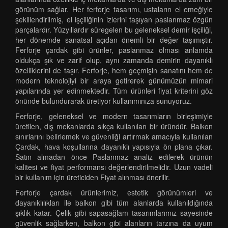
görünüm sağlar. Her ferforje tasarımı, ustaların el emeğiyle
şekillendirilmiş, el işçiliğinin izlerini taşıyan paslanmaz özgün
parçalardır. Yüzyıllardır süregelen bu geleneksel demir işçiliği,
her dönemde sanatsal açıdan önemli bir değer taşımıştır.
Ferforje çardak gibi ürünler, paslanmaz olması anlamda
oldukça şık ve zarif olup, aynı zamanda demirin dayanıklı
özelliklerini de taşır. Ferforje, hem geçmişin sanatını hem de
modern teknolojiyi bir araya getirerek günümüzün mimari
yapılarında yer edinmektedir. Tüm ürünleri fiyat kriterini göz
önünde bulundurarak üretiyor kullanımınıza sunuyoruz.
Ferforje, geleneksel ve modern tasarımların birleşimiyle
üretilen, dış mekanlarda sıkça kullanılan bir üründür. Balkon
sınırlarını belirlemek ve güvenliği artırmak amacıyla kullanılan
Çardak, hava koşullarına dayanıklı yapısıyla ön plana çıkar.
Satın almadan önce Paslanmaz analiz edilerek ürünün
kalitesi ve fiyat performansı değerlendirilmelidir. Uzun vadeli
bir kullanım için üreticiden Fiyat alınması önerilir.
Ferforje çardak ürünlerimiz, estetik görünümleri ve
dayanıklılıkları ile balkon gibi tüm alanlarda kullanıldığında
şıklık katar. Çelik gibi sapasağlam tasarımlarımız sayesinde
güvenlik sağlarken, balkon gibi alanların tarzına da uyum