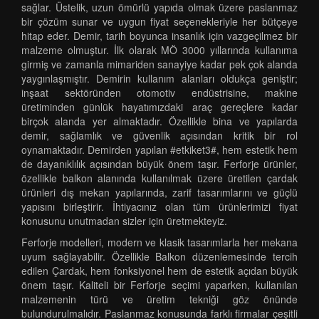
sağlar. Üstelik, uzun ömürlü yapıda olmak üzere paslanmaz
bir çözüm sunar ve uygun fiyat seçenekleriyle her bütçeye
hitap eder. Demir, tarih boyunca insanlık için vazgeçilmez bir
malzeme olmuştur. İlk olarak MÖ 3000 yıllarında kullanıma
girmiş ve zamanla mimariden sanayiye kadar pek çok alanda
yaygınlaşmıştır. Demirin kullanım alanları oldukça geniştir;
inşaat sektöründen otomotiv endüstrisine, makine
üretiminden günlük hayatımızdaki araç gereçlere kadar
birçok alanda yer almaktadır. Özellikle bina ve yapılarda
demir, sağlamlık ve güvenlik açısından kritik bir rol
oynamaktadır. Demirden yapılan #etkiket3#, hem estetik hem
de dayanıklılık açısından büyük önem taşır. Ferforje ürünler,
özellikle balkon alanında kullanılmak üzere üretilen çardak
ürünleri dış mekan yapılarında, zarif tasarımlarını ve güçlü
yapısını birleştirir. İhtiyacınız olan tüm ürünlerimizi fiyat
konusunu unutmadan sizler için üretmekteyiz.
Ferforje modelleri, modern ve klasik tasarımlarla her mekana
uyum sağlayabilir. Özellikle Balkon düzenlemesinde tercih
edilen Çardak, hem fonksiyonel hem de estetik açıdan büyük
önem taşır. Kaliteli bir Ferforje seçimi yaparken, kullanılan
malzemenin türü ve üretim tekniği göz önünde
bulundurulmalıdır. Paslanmaz konusunda farklı firmalar çeşitli