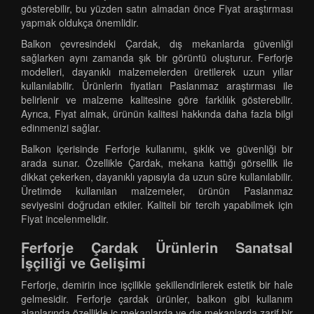
gösterebilir, bu yüzden satın almadan önce Fiyat araştırması
yapmak oldukça önemlidir.
Balkon çevresindeki Çardak, dış mekanlarda güvenliği
sağlarken aynı zamanda şık bir görüntü oluşturur. Ferforje
modelleri, dayanıklı malzemelerden üretilerek uzun yıllar
kullanılabilir. Ürünlerin fiyatları Paslanmaz araştırması ile
belirlenir ve malzeme kalitesine göre farklılık gösterebilir.
Ayrıca, Fiyat almak, ürünün kalitesi hakkında daha fazla bilgi
edinmenizi sağlar.
Balkon içerisinde Ferforje kullanımı, şıklık ve güvenliği bir
arada sunar. Özellikle Çardak, mekana kattığı görsellik ile
dikkat çekerken, dayanıklı yapısıyla da uzun süre kullanılabilir.
Üretimde kullanılan malzemeler, ürünün Paslanmaz
seviyesini doğrudan etkiler. Kaliteli bir tercih yapabilmek için
Fiyat incelenmelidir.
Ferforje Çardak Ürünlerin Sanatsal
İşçiliği ve Gelişimi
Ferforje, demirin ince işçilikle şekillendirilerek estetik bir hale
gelmesidir. Ferforje çardak ürünler, balkon gibi kullanım
alanlarında özellikle iç mekanlarda ve dış mekanlarda zarif bir