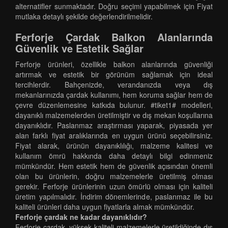
alternatifler sunmaktadır. Doğru seçimi yapabilmek için Fiyat
mutlaka detaylı şekilde değerlendirilmelidir.
Ferforje Çardak Balkon Alanlarında
Güvenlik ve Estetik Sağlar
Ferforje ürünleri, özellikle balkon alanlarında güvenliği
artırmak ve estetik bir görünüm sağlamak için ideal
tercihlerdir. Bahçenizde, verandanızda veya dış
mekanlarınızda çardak kullanımı, hem koruma sağlar hem de
çevre düzenlemesine katkıda bulunur. #tiket1# modelleri,
dayanıklı malzemelerden üretilmiştir ve dış mekan koşullarına
dayanıklıdır. Paslanmaz araştırması yaparak, piyasada yer
alan farklı fiyat aralıklarında en uygun ürünü seçebilirsiniz.
Fiyat alarak, ürünün dayanıklılığı, malzeme kalitesi ve
kullanım ömrü hakkında daha detaylı bilgi edinmeniz
mümkündür. Hem estetik hem de güvenlik açısından önemli
olan bu ürünlerin, doğru malzemelerle üretilmiş olması
gerekir. Ferforje ürünlerinin uzun ömürlü olması için kaliteli
üretim yapılmalıdır. İndirim dönemlerinde, paslanmaz ile bu
kaliteli ürünleri daha uygun fiyatlarla almak mümkündür.
Ferforje çardak ne kadar dayanıklıdır?
Ferforje çardak, yüksek kaliteli malzemelerle üretildiğinde dış