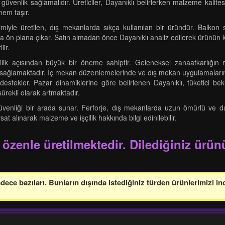
güvenlik sağlamalıdır. Üreticiler, Dayanıklı belirlerken malzeme kalite
nem taşır.
miyle üretilen, dış mekanlarda sıkça kullanılan bir üründür. Balkon s
yla ön plana çıkar. Satın almadan önce Dayanıklı analiz edilerek ürünün k
lir.
lik açısından büyük bir öneme sahiptir. Geleneksel zanaatkarlığın 
m sağlamaktadır. İç mekan düzenlemelerinde ve dış mekan uygulamaların
tekler. Pazar dinamiklerine göre belirlenen Dayanıklı, tüketici beklen
ürekli olarak artmaktadır.
güvenliği bir arada sunar. Ferforje, dış mekanlarda uzun ömürlü ve day
sat alınarak malzeme ve işçilik hakkında bilgi edinilebilir.
 özenle üretilmektedir. Dilediğiniz ürünü
ce bazıları. Bunların dışında istediğiniz türden ürünlerimizi in