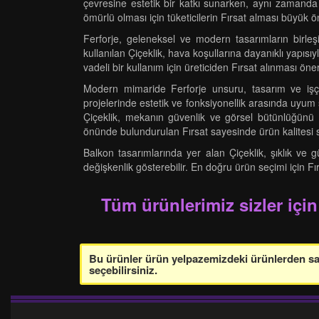
çevresine estetik bir katkı sunarken, aynı zamanda 
ömürlü olması için tüketicilerin Fırsat alması büyük ö
Ferforje, geleneksel ve modern tasarımların birleşi
kullanılan Çiçeklik, hava koşullarına dayanıklı yapısı
vadeli bir kullanım için üreticiden Fırsat alınması öneri
Modern mimaride Ferforje unsuru, tasarım ve işçi
projelerinde estetik ve fonksiyonellik arasında uyu
Çiçeklik, mekanın güvenlik ve görsel bütünlüğünü des
önünde bulundurulan Fırsat sayesinde ürün kalitesi s
Balkon tasarımlarında yer alan Çiçeklik, şıklık ve 
değişkenlik gösterebilir. En doğru ürün seçimi için Fır
Tüm ürünlerimiz sizler için
Bu ürünler ürün yelpazemizdeki ürünlerden sade
seçebilirsiniz.