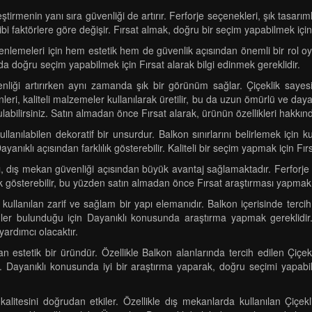
tirmenin yanı sıra güvenliği de artırır. Ferforje seçenekleri, şık tasarıml
 gibi faktörlere göre değişir. Fırsat almak, doğru bir seçim yapabilmek için
lemeleri için hem estetik hem de güvenlik açısından önemli bir rol oynar
a doğru seçim yapabilmek için Fırsat alarak bilgi edinmek gereklidir.
nliği artırırken aynı zamanda şık bir görünüm sağlar. Çiçeklik sayesind
ri, kaliteli malzemeler kullanılarak üretilir, bu da uzun ömürlü ve dayan
ulabilirsiniz. Satın almadan önce Fırsat alarak, ürünün özellikleri hakkınd
nılabilen dekoratif bir unsurdur. Balkon sınırlarını belirlemek için ku
ayanıklı açısından farklılık gösterebilir. Kaliteli bir seçim yapmak için Fır
ı, dış mekan güvenliği açısından büyük avantaj sağlamaktadır. Ferforje
ik gösterebilir, bu yüzden satın almadan önce Fırsat araştırması yapmak
kullanılan zarif ve sağlam bir yapı elemanıdır. Balkon içerisinde terci
ünler bulunduğu için Dayanıklı konusunda araştırma yapmak gereklidir
ardımcı olacaktır.
n estetik bir üründür. Özellikle Balkon alanlarında tercih edilen Çiçe
r. Dayanıklı konusunda iyi bir araştırma yaparak, doğru seçimi yapabilir
alitesini doğrudan etkiler. Özellikle dış mekanlarda kullanılan Çiçekli