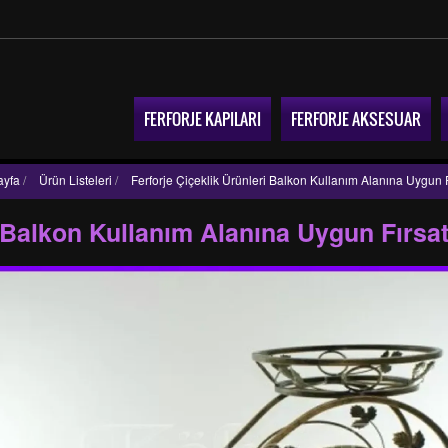
FERFORJE KAPILARI
FERFORJE AKSESUAR
ayfa
/
Ürün Listeleri
/
Ferforje Çiçeklik Ürünleri Balkon Kullanım Alanına Uygun F
i Balkon Kullanım Alanına Uygun Fırsa