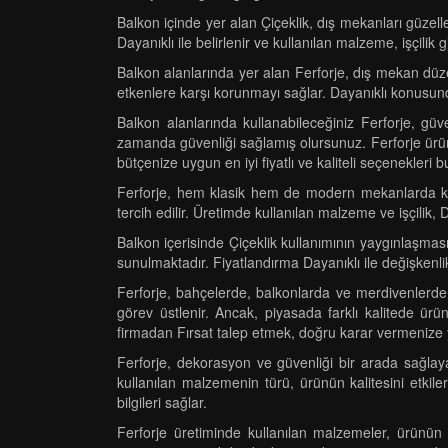
Balkon içinde yer alan Çiçeklik, dış mekanları güzelleş
Dayanıklı ile belirlenir ve kullanılan malzeme, işçilik
Balkon alanlarında yer alan Ferforje, dış mekan düzen
etkenlere karşı korunmayı sağlar. Dayanıklı konusund
Balkon alanlarında kullanabileceğiniz Ferforje, güve
zamanda güvenliği sağlamış olursunuz. Ferforje ürünle
bütçenize uygun en iyi fiyatlı ve kaliteli seçenekleri b
Ferforje, hem klasik hem de modern mekanlarda kulla
tercih edilir. Üretimde kullanılan malzeme ve işçilik, D
Balkon içerisinde Çiçeklik kullanımının yaygınlaşmas
sunulmaktadır. Fiyatlandırma Dayanıklı ile değişkenl
Ferforje, bahçelerde, balkonlarda ve merdivenlerde 
görev üstlenir. Ancak, piyasada farklı kalitede ür
firmadan Fırsat talep etmek, doğru karar vermenize y
Ferforje, dekorasyon ve güvenliği bir arada sağlaya
kullanılan malzemenin türü, ürünün kalitesini etkile
bilgileri sağlar.
Ferforje üretiminde kullanılan malzemeler, ürünün k