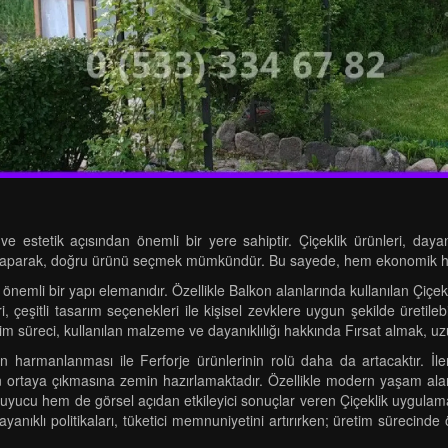
ve estetik açısından önemli bir yere sahiptir. Çiçeklik ürünleri, dayan
ar yaparak, doğru ürünü seçmek mümkündür. Bu sayede, hem ekonomik he
n önemli bir yapı elemanıdır. Özellikle Balkon alanlarında kullanılan Çiç
, çeşitli tasarım seçenekleri ile kişisel zevklere uygun şekilde üretilebi
m süreci, kullanılan malzeme ve dayanıklılığı hakkında Fırsat almak, uz
in harmanlanması ile Ferforje ürünlerinin rolü daha da artacaktır. İl
rin ortaya çıkmasına zemin hazırlamaktadır. Özellikle modern yaşam ala
yucu hem de görsel açıdan etkileyici sonuçlar veren Çiçeklik uygulamal
yanıklı politikaları, tüketici memnuniyetini artırırken; üretim sürecind