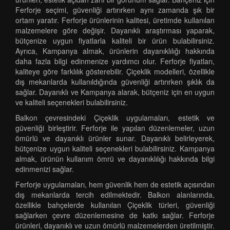
Ferforje seçimi, güvenliği artırırken aynı zamanda şık bir
ortam yaratır. Ferforje ürünlerinin kalitesi, üretimde kullanılan
malzemelere göre değişir. Dayanıklı araştırması yaparak,
bütçenize uygun fiyatlarla kaliteli bir ürün bulabilirsiniz.
Ayrıca, Kampanya almak, ürünlerin dayanıklılığı hakkında
daha fazla bilgi edinmenize yardımcı olur. Ferforje fiyatları,
kaliteye göre farklılık gösterebilir. Çiçeklik modelleri, özellikle
dış mekanlarda kullanıldığında güvenliği artırırken şıklık da
sağlar. Dayanıklı ve Kampanya alarak, bütçeniz için en uygun
ve kaliteli seçenekleri bulabilirsiniz.
Balkon çevresindeki Çiçeklik uygulamaları, estetik ve
güvenliği birleştirir. Ferforje ile yapılan düzenlemeler, uzun
ömürlü ve dayanıklı ürünler sunar. Dayanıklı belirleyerek,
bütçenize uygun kaliteli seçenekleri bulabilirsiniz. Kampanya
almak, ürünün kullanım ömrü ve dayanıklılığı hakkında bilgi
edinmenizi sağlar.
Ferforje uygulamaları, hem güvenlik hem de estetik açısından
dış mekanlarda tercih edilmektedir. Balkon alanlarında,
özellikle bahçelerde kullanılan Çiçeklik türleri, güvenliği
sağlarken çevre düzenlemesine de katkı sağlar. Ferforje
ürünleri, dayanıklı ve uzun ömürlü malzemelerden üretilmiştir.