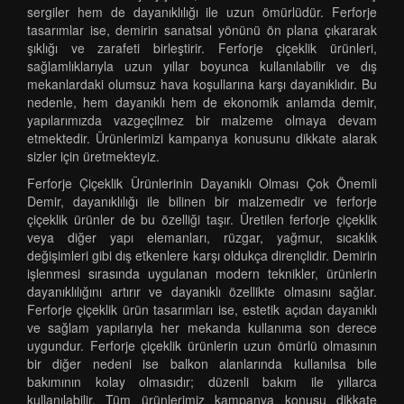
sergiler hem de dayanıklılığı ile uzun ömürlüdür. Ferforje
tasarımlar ise, demirin sanatsal yönünü ön plana çıkararak
şıklığı ve zarafeti birleştirir. Ferforje çiçeklik ürünleri,
sağlamlıklarıyla uzun yıllar boyunca kullanılabilir ve dış
mekanlardaki olumsuz hava koşullarına karşı dayanıklıdır. Bu
nedenle, hem dayanıklı hem de ekonomik anlamda demir,
yapılarımızda vazgeçilmez bir malzeme olmaya devam
etmektedir. Ürünlerimizi kampanya konusunu dikkate alarak
sizler için üretmekteyiz.
Ferforje Çiçeklik Ürünlerinin Dayanıklı Olması Çok Önemli
Demir, dayanıklılığı ile bilinen bir malzemedir ve ferforje
çiçeklik ürünler de bu özelliği taşır. Üretilen ferforje çiçeklik
veya diğer yapı elemanları, rüzgar, yağmur, sıcaklık
değişimleri gibi dış etkenlere karşı oldukça dirençlidir. Demirin
işlenmesi sırasında uygulanan modern teknikler, ürünlerin
dayanıklılığını artırır ve dayanıklı özellikte olmasını sağlar.
Ferforje çiçeklik ürün tasarımları ise, estetik açıdan dayanıklı
ve sağlam yapılarıyla her mekanda kullanıma son derece
uygundur. Ferforje çiçeklik ürünlerin uzun ömürlü olmasının
bir diğer nedeni ise balkon alanlarında kullanılsa bile
bakımının kolay olmasıdır; düzenli bakım ile yıllarca
kullanılabilir. Tüm ürünlerimiz kampanya konusu dikkate