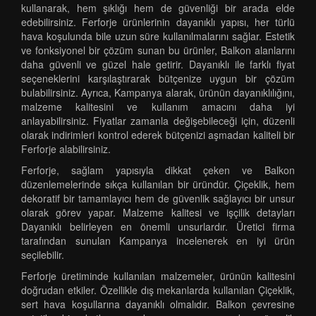
kullanarak, hem şıklığı hem de güvenliği bir arada elde
edebilirsiniz. Ferforje ürünlerinin dayanıklı yapısı, her türlü
hava koşulunda bile uzun süre kullanılmalarını sağlar. Estetik
ve fonksiyonel bir çözüm sunan bu ürünler, Balkon alanlarını
daha güvenli ve güzel hale getirir. Dayanıklı ile farklı fiyat
seçeneklerini karşılaştırarak bütçenize uygun bir çözüm
bulabilirsiniz. Ayrıca, Kampanya alarak, ürünün dayanıklılığını,
malzeme kalitesini ve kullanım amacını daha iyi
anlayabilirsiniz. Fiyatlar zamanla değişebileceği için, düzenli
olarak indirimleri kontrol ederek bütçenizi aşmadan kaliteli bir
Ferforje alabilirsiniz.
Ferforje, sağlam yapısıyla dikkat çeken ve Balkon
düzenlemelerinde sıkça kullanılan bir üründür. Çiçeklik, hem
dekoratif bir tamamlayıcı hem de güvenlik sağlayıcı bir unsur
olarak görev yapar. Malzeme kalitesi ve işçilik detayları
Dayanıklı belirleyen en önemli unsurlardır. Üretici firma
tarafından sunulan Kampanya incelenerek en iyi ürün
seçilebilir.
Ferforje üretiminde kullanılan malzemeler, ürünün kalitesini
doğrudan etkiler. Özellikle dış mekanlarda kullanılan Çiçeklik,
sert hava koşullarına dayanıklı olmalıdır. Balkon çevresine