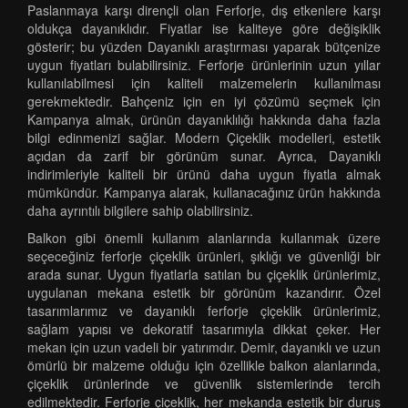
Paslanmaya karşı dirençli olan Ferforje, dış etkenlere karşı
oldukça dayanıklıdır. Fiyatlar ise kaliteye göre değişiklik
gösterir; bu yüzden Dayanıklı araştırması yaparak bütçenize
uygun fiyatları bulabilirsiniz. Ferforje ürünlerinin uzun yıllar
kullanılabilmesi için kaliteli malzemelerin kullanılması
gerekmektedir. Bahçeniz için en iyi çözümü seçmek için
Kampanya almak, ürünün dayanıklılığı hakkında daha fazla
bilgi edinmenizi sağlar. Modern Çiçeklik modelleri, estetik
açıdan da zarif bir görünüm sunar. Ayrıca, Dayanıklı
indirimleriyle kaliteli bir ürünü daha uygun fiyatla almak
mümkündür. Kampanya alarak, kullanacağınız ürün hakkında
daha ayrıntılı bilgilere sahip olabilirsiniz.
Balkon gibi önemli kullanım alanlarında kullanmak üzere
seçeceğiniz ferforje çiçeklik ürünleri, şıklığı ve güvenliği bir
arada sunar. Uygun fiyatlarla satılan bu çiçeklik ürünlerimiz,
uygulanan mekana estetik bir görünüm kazandırır. Özel
tasarımlarımız ve dayanıklı ferforje çiçeklik ürünlerimiz,
sağlam yapısı ve dekoratif tasarımıyla dikkat çeker. Her
mekan için uzun vadeli bir yatırımdır. Demir, dayanıklı ve uzun
ömürlü bir malzeme olduğu için özellikle balkon alanlarında,
çiçeklik ürünlerinde ve güvenlik sistemlerinde tercih
edilmektedir. Ferforje çiçeklik, her mekanda estetik bir duruş