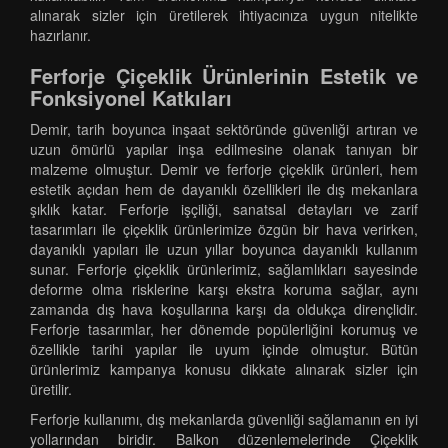
alınarak sizler için üretilerek ihtiyacınıza uygun nitelikte
hazırlanır.
Ferforje Çiçeklik Ürünlerinin Estetik ve
Fonksiyonel Katkıları
Demir, tarih boyunca inşaat sektöründe güvenliği artıran ve
uzun ömürlü yapılar inşa edilmesine olanak tanıyan bir
malzeme olmuştur. Demir ve ferforje çiçeklik ürünleri, hem
estetik açıdan hem de dayanıklı özellikleri ile dış mekanlara
şıklık katar. Ferforje işçiliği, sanatsal detayları ve zarif
tasarımları ile çiçeklik ürünlerimize özgün bir hava verirken,
dayanıklı yapıları ile uzun yıllar boyunca dayanıklı kullanım
sunar. Ferforje çiçeklik ürünlerimiz, sağlamlıkları sayesinde
deforme olma risklerine karşı ekstra koruma sağlar, aynı
zamanda dış hava koşullarına karşı da oldukça dirençlidir.
Ferforje tasarımlar, her dönemde popülerliğini korumuş ve
özellikle tarihi yapılar ile uyum içinde olmuştur. Bütün
ürünlerimiz kampanya konusu dikkate alınarak sizler için
üretilir.
Ferforje kullanımı, dış mekanlarda güvenliği sağlamanın en iyi
yollarından biridir. Balkon düzenlemelerinde Çiçeklik