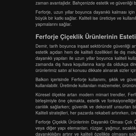
zaman avantajlıdır. Bahçenizde estetik ve güvenliği bi
Ferforje, uzun yıllar boyunca dayanıklı kalması içi
büyük bir katkı sağlar. Kaliteli ise üreticiye ve kull
yapmalarını sağlar.
Ferforje Çiçeklik Ürünlerinin Estet
Demir, tarih boyunca inşaat sektöründe güvenliği ar
estetik açıdan hem de kaliteli özellikleri ile dış mek
dayanıklı yapıları ile uzun yıllar boyunca kaliteli k
zamanda dış hava koşullarına karşı da oldukça diren
ürünlerimiz satın al konusu dikkate alınarak sizler için 
Balkon içerisinde Ferforje kullanımı, şıklık ve güv
kullanılabilir. Üretimde kullanılan malzemeler, ürünün K
Küresel ölçekte artan modern mimari trendler, Ferfor
birleşimiyle öne çıkmakta, estetik ve fonksiyonelli
canlılık sağlarken; güvenlik ve dekoratif unsurları 
Kaliteli stratejileri, her pazarda rekabeti artırırken, 
Ferforje Çiçeklik Ürünlerinin Dayanıklı Olması Çok Öne
veya diğer yapı elemanları, rüzgar, yağmur, sıcaklık
dayanıklılığını artırır ve kaliteli özellikte olmasın