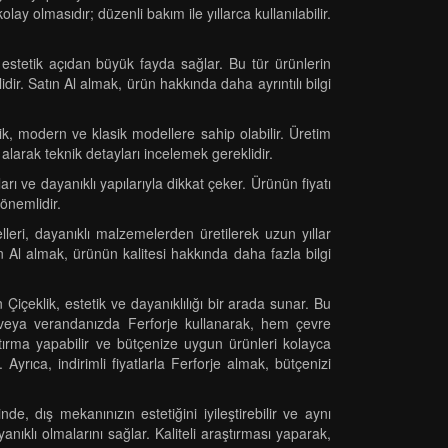
ay olmasıdır; düzenli bakım ile yıllarca kullanılabilir.
estetik açıdan büyük fayda sağlar. Bu tür ürünlerin
lidir. Satın Al almak, ürün hakkında daha ayrıntılı bilgi
ik, modern ve klasik modellere sahip olabilir. Üretim
 alarak teknik detayları incelemek gereklidir.
arı ve dayanıklı yapılarıyla dikkat çeker. Ürünün fiyatı
 önemlidir.
eri, dayanıklı malzemelerden üretilerek uzun yıllar
Satın Al almak, ürünün kalitesi hakkında daha fazla bilgi
Çiçeklik, estetik ve dayanıklılığı bir arada sunar. Bu
de veya verandanızda Ferforje kullanarak, hem çevre
aştırma yapabilir ve bütçenize uygun ürünleri kolayca
. Ayrıca, indirimli fiyatlarla Ferforje almak, bütçenizi
e, dış mekanınızın estetiğini iyileştirebilir ve aynı
nıklı olmalarını sağlar. Kaliteli araştırması yaparak,