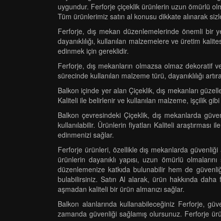
uygundur. Ferforje çiçeklik ürünlerin uzun ömürlü olmas
Tüm ürünlerimiz satın al konusu dikkate alınarak sizler 
Ferforje, dış mekan düzenlemelerinde önemli bir ye
dayanıklılığı, kullanılan malzemelere ve üretim kalitesi
edinmek için gereklidir.
Ferforje, dış mekanların olmazsa olmaz dekoratif ve 
sürecinde kullanılan malzeme türü, dayanıklılığı artır
Balkon içinde yer alan Çiçeklik, dış mekanları güzelleş
Kaliteli ile belirlenir ve kullanılan malzeme, işçilik g
Balkon çevresindeki Çiçeklik, dış mekanlarda güven
kullanılabilir. Ürünlerin fiyatları Kaliteli araştırması
edinmenizi sağlar.
Ferforje ürünleri, özellikle dış mekanlarda güvenliği
ürünlerin dayanıklı yapısı, uzun ömürlü olmalarını
düzenlemenize katkıda bulunabilir hem de güvenliği a
bulabilirsiniz. Satın Al alarak, ürün hakkında daha faz
aşmadan kaliteli bir ürün almanızı sağlar.
Balkon alanlarında kullanabileceğiniz Ferforje, güve
zamanda güvenliği sağlamış olursunuz. Ferforje ürünle