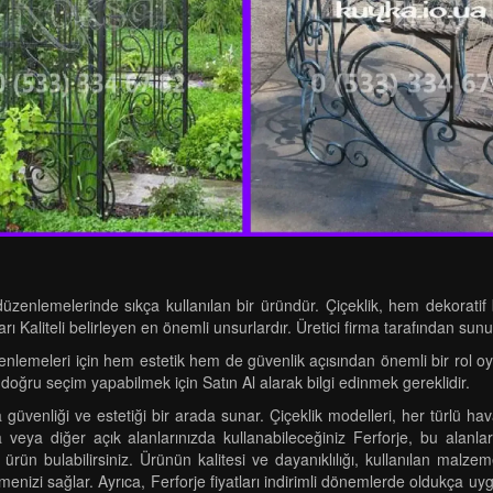
üzenlemelerinde sıkça kullanılan bir üründür. Çiçeklik, hem dekoratif
rı Kaliteli belirleyen en önemli unsurlardır. Üretici firma tarafından sunul
lemeleri için hem estetik hem de güvenlik açısından önemli bir rol oynar
doğru seçim yapabilmek için Satın Al alarak bilgi edinmek gereklidir.
a güvenliği ve estetiği bir arada sunar. Çiçeklik modelleri, her türlü h
eya diğer açık alanlarınızda kullanabileceğiniz Ferforje, bu alanları 
ürün bulabilirsiniz. Ürünün kalitesi ve dayanıklılığı, kullanılan malzeme
izi sağlar. Ayrıca, Ferforje fiyatları indirimli dönemlerde oldukça uygu