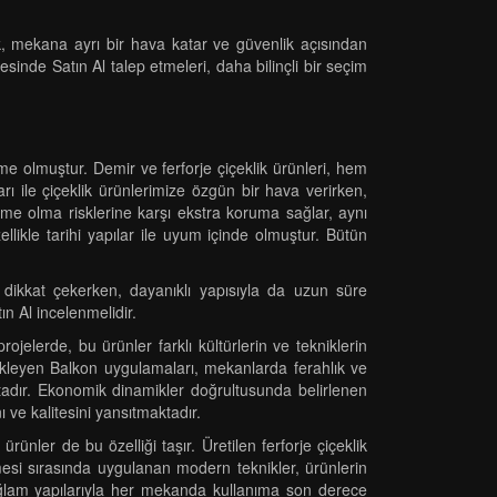
ik, mekana ayrı bir hava katar ve güvenlik açısından
esinde Satın Al talep etmeleri, daha bilinçli bir seçim
e olmuştur. Demir ve ferforje çiçeklik ürünleri, hem
ları ile çiçeklik ürünlerimize özgün bir hava verirken,
forme olma risklerine karşı ekstra koruma sağlar, aynı
likle tarihi yapılar ile uyum içinde olmuştur. Bütün
le dikkat çekerken, dayanıklı yapısıyla da uzun süre
ın Al incelenmelidir.
jelerde, bu ürünler farklı kültürlerin ve tekniklerin
tekleyen Balkon uygulamaları, mekanlarda ferahlık ve
aktadır. Ekonomik dinamikler doğrultusunda belirlenen
ı ve kalitesini yansıtmaktadır.
rünler de bu özelliği taşır. Üretilen ferforje çiçeklik
nmesi sırasında uygulanan modern teknikler, ürünlerin
ve sağlam yapılarıyla her mekanda kullanıma son derece