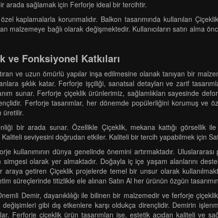
r arada sağlamak için Ferforje ideal bir tercihtir.
n özel kaplamalarla korunmalıdır. Balkon tasarımında kullanılan Çiçekl
anılan malzemeye bağlı olarak değişmektedir. Kullanıcıların satın alma önc
ik ve Fonksiyonel Katkıları
tıran ve uzun ömürlü yapılar inşa edilmesine olanak tanıyan bir malzem
anlara şıklık katar. Ferforje işçiliği, sanatsal detayları ve zarif tasarım
ullanım sunar. Ferforje çiçeklik ürünlerimiz, sağlamlıkları sayesinde de
çlidir. Ferforje tasarımlar, her dönemde popülerliğini korumuş ve özel
üretilir.
enliği bir arada sunar. Özellikle Çiçeklik, mekana kattığı görsellik i
aliteli seviyesini doğrudan etkiler. Kaliteli bir tercih yapabilmek için Sat
je kullanımının dünya genelinde önemini artırmaktadır. Uluslararası pro
ğin simgesi olarak yer almaktadır. Doğayla iç içe yaşam alanlarını des
bir araya getiren Çiçeklik projelerde temel bir unsur olarak kullanılm
üretim süreçlerinde titizlikle ele alınan Satın Al her ürünün özgün tasarımın
mli Demir, dayanıklılığı ile bilinen bir malzemedir ve ferforje çiçeklik ü
 değişimleri gibi dış etkenlere karşı oldukça dirençlidir. Demirin işle
ı sağlar. Ferforje çiçeklik ürün tasarımları ise, estetik açıdan kaliteli 