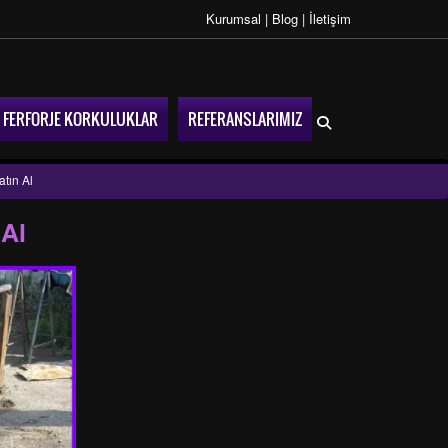
Kurumsal
|
Blog
|
İletişim
FERFORJE KORKULUKLAR
REFERANSLARIMIZ
tın Al
 Al