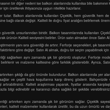
ının bir diğer nedeni ise balkon alanlarında kullanılsa bile bakımının kol
için üretilerek ihtiyacınıza uygun nitelikte hazırlanır.
r tutar. Balkon alanlarında kullanılan Çiçeklik, hem güvenlik hem de 
ne bağlı olarak değişir. Kaliteli ile doğru fiyat aralığını belirlemek önem
güvenlik unsurlarından biridir. Balkon tasarımlarında kullanılan Çiçekl
arak ürünün Kaliteli seviyesini belirler. Ürün satın almadan önce Satın Al
tirmenin yanı sıra güvenliği de artırır. Ferforje seçenekleri, şık tasarıml
ibi faktörlere göre değişir. Satın Al almak, doğru bir seçim yapabilmek için
liği sağlarken aynı zamanda şık bir görüntü oluşturur. Ferforje modell
 ile belirlenir ve malzeme kalitesine göre farklılık gösterebilir. Ayrıca, 
 artırırken şıklığı da göz önünde bulundurur. Balkon alanlarında yer alan 
 sağlar ve çeşitli hava koşullarına karşı direnç gösterir. Bahçeniz
rtırabilirsiniz. Kaliteli araştırması yaparak, fiyatlar arasında karşıl
la bilgi edinebilir ve kararınızı daha sağlıklı bir şekilde verebilirsiniz
nliği artırırken aynı zamanda şık bir görünüm sağlar. Çiçeklik sayesind
ri, kaliteli malzemeler kullanılarak üretilir, bu da uzun ömürlü ve daya