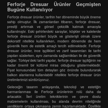
Ferforje Dresuar Ürünler Geçmişten
Bugüne Kullanılıyor
Ferforje dresuar ürünler, tarihin her döneminde büyük öneme
sahip olmuştur. İlk zamanlardan itibaren, ferforje dresuar,
prestiji artırmak ve görsel çekicilik katmak amacıyla
kullanılmıştır. Eski şehirlerdeki saraylar, köşkler ve kalelerde
ferforje dresuar ürünleri büyük ve gösterişli olmak üzere
dekoratif nitelikte kullanılırken, modern dönemde de hem
güvenlik hem de estetik amaçlı tercih edilmektedir. Ferforje
dresuar ürünler, ince işçilikleri ve zarif tasarımları ile tarihi
yapıları süslerken, aynı zamanda sağlamlıkları ile de güvenlik
sağlar. Türkiye’deki tarihi yapılar, ferforje dresuar işçiliğinin ne
kadar önemli bir kültürel miras olduğunu göstermektedir.
Fiyat konusundaki tüm detayları göz önünde bulundurarak
balkon alanlarına kullanılabilir nitelikte ferforje dresuar ürün
üretimlerimizi sürdürüyoruz.
Geleceğin tasarım anlayışında, teknoloji ve estetiğin
harmanlanması ile Ferforje ürünlerinin rolü daha da
artacaktır. İleri üretim tekniklerinin ve çevre dostu
malzemelerin kullanılması, bu alanda devrim niteliğinde
yeniliklerin ortaya çıkmasına zemin hazırlamaktadır. Özellikle