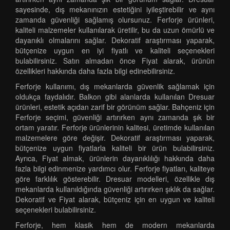
sayesinde, dış mekanınızın estetiğini iyileştirebilir ve aynı
zamanda güvenliği sağlamış olursunuz. Ferforje ürünleri,
kaliteli malzemeler kullanılarak üretilir, bu da uzun ömürlü ve
dayanıklı olmalarını sağlar. Dekoratif araştırması yaparak,
bütçenize uygun en iyi fiyatlı ve kaliteli seçenekleri
bulabilirsiniz. Satın almadan önce Fiyat alarak, ürünün
özellikleri hakkında daha fazla bilgi edinebilirsiniz.
Ferforje kullanımı, dış mekanlarda güvenlik sağlamak için
oldukça faydalıdır. Balkon gibi alanlarda kullanılan Dresuar
ürünleri, estetik açıdan zarif bir görünüm sağlar. Bahçeniz için
Ferforje seçimi, güvenliği artırırken aynı zamanda şık bir
ortam yaratır. Ferforje ürünlerinin kalitesi, üretimde kullanılan
malzemelere göre değişir. Dekoratif araştırması yaparak,
bütçenize uygun fiyatlarla kaliteli bir ürün bulabilirsiniz.
Ayrıca, Fiyat almak, ürünlerin dayanıklılığı hakkında daha
fazla bilgi edinmenize yardımcı olur. Ferforje fiyatları, kaliteye
göre farklılık gösterebilir. Dresuar modelleri, özellikle dış
mekanlarda kullanıldığında güvenliği artırırken şıklık da sağlar.
Dekoratif ve Fiyat alarak, bütçeniz için en uygun ve kaliteli
seçenekleri bulabilirsiniz.
Ferforje, hem klasik hem de modern mekanlarda