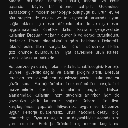
Modern mimaride Ferforje unsuru, tasarım ve işçilik
açısından büyük bir öneme sahiptir. Geleneksel
zanaatkarlığın modern teknolojiyle buluştuğu bu ürün, ev ve
ofis projelerinde estetik ve fonksiyonellik arasında uyum
sağlamaktadır. İç mekan düzenlemelerinde ve dış mekan
uygulamalarında, özellikle Balkon kavramı çerçevesinde
kullanılan Dresuar, mekanın güvenlik ve görsel bütünlüğünü
destekler. Pazar dinamiklerine göre belirlenen Dekoratif,
tüketici beklentilerini karşılarken, üretim sürecinde titizlikle
göz önünde bulundurulan Fiyat sayesinde ürün kalitesi
sürekli olarak artmaktadır.
Bahçenizde ya da dış mekanınızda kullanabileceğiniz Ferforje
ürünleri, güvenlik sağlar ve alanın şıklığını artırır. Dresuar
tercihleri, hem estetik hem de işlevsel açıdan mükemmel bir
çözüm sunar. Ferforje ürünlerinin uzun ömürlü olması, kaliteli
malzemelerle üretilmiş olmalarına bağlıdır. Balkon
alanlarındaki kullanımı, hem güvenliği artırırken hem de
çevrenize şıklık katmanızı sağlar. Dekoratif ile fiyat
karşılaştırması yaparak, ihtiyacınıza uygun ve bütçenize
uygun Ferforje bulabilirsiniz. Ürün hakkında detaylı bilgi
edinmek için Fiyat almak, ürünün dayanıklılığı hakkında size
yardımcı olur. Ferforje ürünleri, dış mekan koşullarına