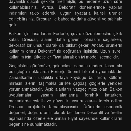
dayanıklı olacak şekilde üretilmiştir, bu nedenle uzun süre
kullanabilirsiniz. Ayrıca, Dekoratif dönemlerinde yapılan
indirimleri takip ederek, uygun fiyatlarla kaliteli ürünler
edinebilirsiniz. Dresuar ile bahçeniz daha güvenli ve şık hale
gelir.
Balkon için tasarlanan Ferforje, çevre düzenlemesine şıklık
katar. Dresuar, alanın daha güvenli olmasını sağlarken,
dekoratif bir unsur olarak da dikkat çeker. Ancak, ürünlerin
kullanım ömrü Dekoratif ile doğrudan ilişkilidir. Uzun süreli
kullanım için, tüketiciler Fiyat alarak en iyi modeli seçmelidir.
Geçmişten günümüze, geleneksel sanatın modern tasarımla
buluştuğu noktalarda Ferforje önemli bir rol oynamaktadır.
Zanaatkârların ustalıkla ortaya koyduğu bu ürün, kültürel
mirasın izlerini taşımakla birlikte çağdaş çizgilerle yeniden
yorumlanmaktadır. Açık alanların vazgeçilmezi olan Balkon
uygulamaları, yaşam alanlarına ferahlık katarken,
mekanlarda estetik ve güvenlik unsuru olarak tercih edilen
Dresuar projelerin tamamlayıcısıdır. Ürünlerin ekonomik
değerleri, doğru orantılı olarak belirlenen Dekoratif ve üretim
aşamasında özenle ele alınan Fiyat sayesinde kullanıcıların
beğenisine sunulmaktadır.