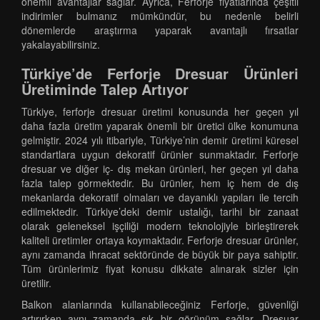
önemli avantajlar sağlar. Ayrıca, Ferforje fiyatlarında çeşitli
indirimler bulmanız mümkündür, bu nedenle belirli
dönemlerde araştırma yaparak avantajlı fırsatlar
yakalayabilirsiniz.
Türkiye’de Ferforje Dresuar Ürünleri
Üretiminde Talep Artıyor
Türkiye, ferforje dresuar üretimi konusunda her geçen yıl
daha fazla üretim yaparak önemli bir üretici ülke konumuna
gelmiştir. 2024 yılı itibariyle, Türkiye’nin demir üretimi küresel
standartlara uygun dekoratif ürünler sunmaktadır. Ferforje
dresuar ve diğer iç- dış mekan ürünleri, her geçen yıl daha
fazla talep görmektedir. Bu ürünler, hem iç hem de dış
mekanlarda dekoratif olmaları ve dayanıklı yapıları ile tercih
edilmektedir. Türkiye’deki demir ustalığı, tarihi bir zanaat
olarak geleneksel işçiliği modern teknolojiyle birleştirerek
kaliteli üretimler ortaya koymaktadır. Ferforje dresuar ürünler,
aynı zamanda ihracat sektöründe de büyük bir paya sahiptir.
Tüm ürünlerimiz fiyat konusu dikkate alınarak sizler için
üretilir.
Balkon alanlarında kullanabileceğiniz Ferforje, güvenliği
artırırken aynı zamanda şık bir görünüm sağlar. Dresuar