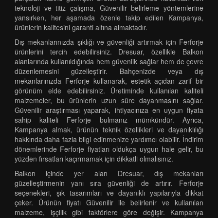
teknoloji ve titiz çalışma, Güvenilir belirleme yöntemlerine
yansırken, her aşamada özenle takip edilen Kampanya,
ürünlerin kalitesini garanti altına almaktadır.
Dış mekanlarınızda şıklığı ve güvenliği artırmak için Ferforje
ürünlerini tercih edebilirsiniz. Dresuar, özellikle Balkon
alanlarında kullanıldığında hem güvenlik sağlar hem de çevre
düzenlemesini güzelleştirir. Bahçenizde veya dış
mekanlarınızda Ferforje kullanarak, estetik açıdan zarif bir
görünüm elde edebilirsiniz. Üretiminde kullanılan kaliteli
malzemeler, bu ürünlerin uzun süre dayanmasını sağlar.
Güvenilir araştırması yaparak, ihtiyacınıza en uygun fiyata
sahip kaliteli Ferforje bulmanız mümkündür. Ayrıca,
Kampanya almak, ürünün teknik özellikleri ve dayanıklılığı
hakkında daha fazla bilgi edinmenize yardımcı olabilir. İndirim
dönemlerinde Ferforje fiyatları oldukça uygun hale gelir, bu
yüzden fırsatları kaçırmamak için dikkatli olmalısınız.
Balkon içinde yer alan Dresuar, dış mekanları
güzelleştirmenin yanı sıra güvenliği de artırır. Ferforje
seçenekleri, şık tasarımları ve dayanıklı yapılarıyla dikkat
çeker. Ürünün fiyatı Güvenilir ile belirlenir ve kullanılan
malzeme, işçilik gibi faktörlere göre değişir. Kampanya