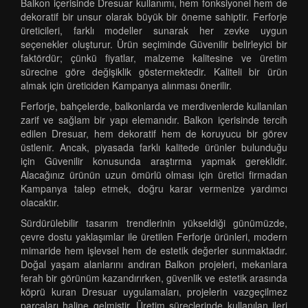
Balkon içerisinde Dresuar kullanımı, hem fonksiyonel hem de
dekoratif bir unsur olarak büyük bir öneme sahiptir. Ferforje
üreticileri, farklı modeller sunarak her zevke uygun
seçenekler oluşturur. Ürün seçiminde Güvenilir belirleyici bir
faktördür; çünkü fiyatlar, malzeme kalitesine ve üretim
sürecine göre değişiklik göstermektedir. Kaliteli bir ürün
almak için üreticiden Kampanya alınması önerilir.
Ferforje, bahçelerde, balkonlarda ve merdivenlerde kullanılan
zarif ve sağlam bir yapı elemanıdır. Balkon içerisinde tercih
edilen Dresuar, hem dekoratif hem de koruyucu bir görev
üstlenir. Ancak, piyasada farklı kalitede ürünler bulunduğu
için Güvenilir konusunda araştırma yapmak gereklidir.
Alacağınız ürünün uzun ömürlü olması için üretici firmadan
Kampanya talep etmek, doğru karar vermenize yardımcı
olacaktır.
Sürdürülebilir tasarım trendlerinin yükseldiği günümüzde,
çevre dostu yaklaşımlar ile üretilen Ferforje ürünleri, modern
mimaride hem işlevsel hem de estetik değerler sunmaktadır.
Doğal yaşam alanlarını andıran Balkon projeleri, mekanlara
ferah bir görünüm kazandırırken, güvenlik ve estetik arasında
köprü kuran Dresuar uygulamaları, projelerin vazgeçilmez
parçaları haline gelmiştir. Üretim süreçlerinde kullanılan ileri