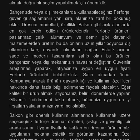
almak, doğru bir seçim yapabilmek için önemlidir.
Bahçenizde veya dış mekanlarda kullanabileceğiniz Ferforje,
güvenliği sağlamanın yanı sıra, alanınıza zarif bir dokunuş
ekler. Dresuar modelleri, özellikle Balkon gibi açık alanlarda
en çok tercih edilen ürünlerdendir. Ferforje ürünleri,
paslanmaz çelik, alüminyum ve demir gibi dayanıklı
malzemelerden üretilir, bu da onların uzun yıllar boyunca dış
etkenlere karşı dayanıklı olmalarını sağlar. Estetik açıdan
sade ve modern tasarımlara sahip olan bu ürünler,
bahçenizin veya dış mekanınızın havasını değiştirir. Güvenilir
araştırması yaparak, ihtiyacınıza uygun en uygun fiyatlı
Ferforje ürünlerini bulabilirsiniz. Satın almadan önce,
Kampanya alarak ürünün dayanıklılığı ve kullanım özellikleri
hakkında daha fazla bilgi edinmeniz faydalı olacaktır. Eğer
kaliteli bir ürün almak istiyorsanız, belirli dönemlerde yapılan
Güvenilir indirimlerini takip etmek, bütçenize uygun en iyi
fırsatları yakalamanıza yardımcı olabilir.
Balkon gibi önemli kullanım alanlarında kullanmak üzere
seçeceğiniz ferforje dresuar ürünleri, şıklığı ve güvenliği bir
arada sunar. Uygun fiyatlarla satılan bu dresuar ürünlerimiz,
uygulanan mekana estetik bir görünüm kazandırır. Özel