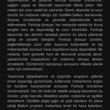
tasarımlarımız ve güvenilir ferforje dresuar ürünlerimiz,
sağlam yapısı ve dekoratif tasarımıyla dikkat çeker. Her
mekan için uzun vadeli bir yatırımdır. Demir, dayanıklı ve uzun
ömürlü bir malzeme olduğu için özellikle balkon alanlarında,
dresuar ürünlerinde ve güvenlik sistemlerinde tercih
edilmektedir. Ferforje dresuar, her mekanda estetik bir duruş
sergiler hem de dayanıklılığı ile uzun ömürlüdür. Ferforje
tasarımlar ise, demirin sanatsal yönünü ön plana çıkararak
şıklığı ve zarafeti birleştirir. Ferforje dresuar ürünleri,
sağlamlıklarıyla uzun yıllar boyunca kullanılabilir ve dış
mekanlardaki olumsuz hava koşullarına karşı dayanıklıdır. Bu
nedenle, hem güvenilir hem de ekonomik anlamda demir,
yapılarımızda vazgeçilmez bir malzeme olmaya devam
etmektedir. Ürünlerimizi kampanya konusunu dikkate alarak
sizler için üretmekteyiz.
Tasarımda kişiselleştirme ve özgünlük arayışının giderek
önem kazandığı günümüzde, kullanıcılar mekanlarına özgün
bir karakter kazandırmak amacıyla Ferforje ürünlerine
yönelmektedir. Her biri farklı bir estetik anlayışı barındıran bu
ürünler, proje bazında dikkatlice seçilen malzeme ve işçilikle
desteklenir. Özellikle doğal ışığın ve yeşil alanların ön plana
çıktığı Balkon projeleri, mekanlara ferah bir hava katarken;